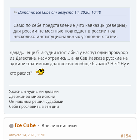
Цитата: Ice Cube от августа 14, 2020, 10:48
Само по себе представление ,что кавказцы(северны)
для россии не местные подподает в россии под
несколько институциональных уголовных татей.
Дадад... еще б "а судьи кто?" / был у нас тут один прокурор
из Дагестана, насмотрелись... а на Сев.Кавказе русские на
административных должностях вообще бывают? Нет? Ну и
кто расист?
Ужасный чудными делами
Дзержинец мира искони
Он нашими решил судьбами
Себя прославить в эти дни
Ice Cube
Вне лингвистики
августа 14, 2020, 11:01
#154