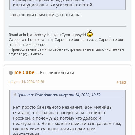
институциональных уголовных статей
ваша логика прям таки фантастична.
Rhaid achub ar bob cyfle i hybu Cymreigrwydd
Capoeira e bom para mim, Capoeira e bom pra voce, Capoeira e bom
ai ai ai, nao sei porque
"Православные сами по себе - экстремальная и малочисленная
группа" (с) Даниэль
Ice Cube
Вне лингвистики
августа 14, 2020, 10:56
#152
Цитата: Vesle Anne от августа 14, 2020, 10:52
нет, просто банального незнания. Вон чилийцы
считают, что Польша находится на границе с
Россией, а почему? Да потому что далеко и
неактуально. Но вы можете выискивать расизм там,
где вам хочется. ваша логика прям таки
фантастична.