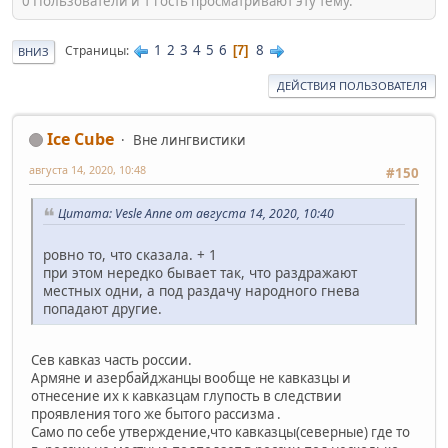
0 Пользователи и 1 гость просматривают эту тему.
1
2
3
4
5
6
8
Страницы
7
ВНИЗ
ДЕЙСТВИЯ ПОЛЬЗОВАТЕЛЯ
Ice Cube
Вне лингвистики
августа 14, 2020, 10:48
#150
Цитата: Vesle Anne от августа 14, 2020, 10:40
ровно то, что сказала. + 1
при этом нередко бывает так, что раздражают
местных одни, а под раздачу народного гнева
попадают другие.
Сев кавказ часть россии.
Армяне и азербайджанцы вообще не кавказцы и
отнесение их к кавказцам глупость в следствии
проявления того же бытого рассизма .
Само по себе утверждение,что кавказцы(северные) где то