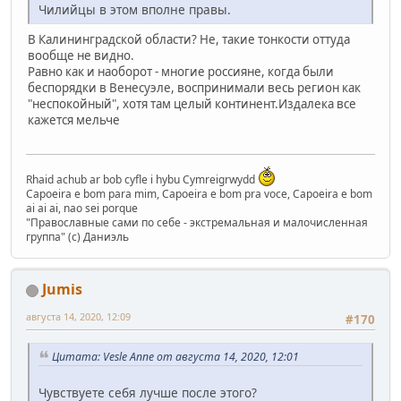
Чилийцы в этом вполне правы.
В Калининградской области? Не, такие тонкости оттуда
вообще не видно.
Равно как и наоборот - многие россияне, когда были
беспорядки в Венесуэле, воспринимали весь регион как
"неспокойный", хотя там целый континент.Издалека все
кажется мельче
Rhaid achub ar bob cyfle i hybu Cymreigrwydd
Capoeira e bom para mim, Capoeira e bom pra voce, Capoeira e bom
ai ai ai, nao sei porque
"Православные сами по себе - экстремальная и малочисленная
группа" (с) Даниэль
Jumis
августа 14, 2020, 12:09
#170
Цитата: Vesle Anne от августа 14, 2020, 12:01
Чувствуете себя лучше после этого?