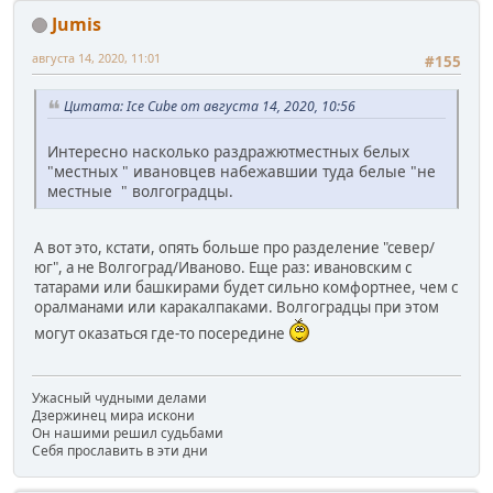
Jumis
августа 14, 2020, 11:01
#155
Цитата: Ice Cube от августа 14, 2020, 10:56
Интересно насколько раздражютместных белых
"местных " ивановцев набежавшии туда белые "не
местные " волгоградцы.
А вот это, кстати, опять больше про разделение "север/
юг", а не Волгоград/Иваново. Еще раз: ивановским с
татарами или башкирами будет сильно комфортнее, чем с
оралманами или каракалпаками. Волгоградцы при этом
могут оказаться где-то посередине
Ужасный чудными делами
Дзержинец мира искони
Он нашими решил судьбами
Себя прославить в эти дни