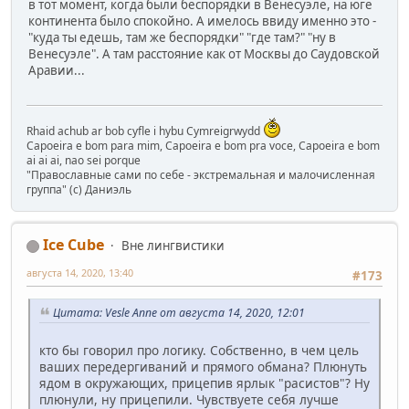
в тот момент, когда были беспорядки в Венесуэле, на юге
континента было спокойно. А имелось ввиду именно это -
"куда ты едешь, там же беспорядки" "где там?" "ну в
Венесуэле". А там расстояние как от Москвы до Саудовской
Аравии...
Rhaid achub ar bob cyfle i hybu Cymreigrwydd
Capoeira e bom para mim, Capoeira e bom pra voce, Capoeira e bom
ai ai ai, nao sei porque
"Православные сами по себе - экстремальная и малочисленная
группа" (с) Даниэль
Ice Cube
Вне лингвистики
августа 14, 2020, 13:40
#173
Цитата: Vesle Anne от августа 14, 2020, 12:01
кто бы говорил про логику. Собственно, в чем цель
ваших передергиваний и прямого обмана? Плюнуть
ядом в окружающих, прицепив ярлык "расистов"? Ну
плюнули, ну прицепили. Чувствуете себя лучше