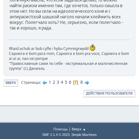
найти расизм именно там, где хочется, только смысла в
этом нет. Но вы сели на идеологического коня и с
антирасистской шашкой наголо начали клеймить всех
вокруг. Полегчало хоть? Не, серьезно, если полегчало -
так и хорошо, я рада.
Rhaid achub ar bob cyfle i hybu Cymreigrwydd
Capoeira e bom para mim, Capoeira e bom pra voce, Capoeira e bom
ai ai ai, nao sei porque
"Православные сами по себе - экстремальная и малочисленная
группа" (с) Даниэль
1
2
3
4
5
6
8
Страницы
7
ВВЕРХ
ДЕЙСТВИЯ ПОЛЬЗОВАТЕЛЯ
|
Помощь
Вверх ▲
,
SMF 2.1.4 © 2023
Simple Machines