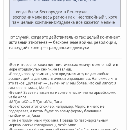
...когда были беспорядки в Венесуэле,
воспринимали весь регион как "неспокойный", хотя
там целый континент.Издалека все кажется мельче
Тот случай, когда это действительно так: целый континент,
активный этногенез — бесконечные войны, революции,
на «худой» конец — гражданские движухи.
«Вот интересно, каких лингвистических жемчуг можно найти в
море отодвинутых книг», Ян Гавлиш.
«Впредь прошу помнить, что придумал игру не для любых
ассоциаций, а для семантически оправданных. Например, чтó
это такое: ,,рулетке" — ,,выпечке"?? Тем более, что сей ляпсус я
сам совершил...», Марбол
«Ветхий Завет написан на иврите и частично на армейском»,
Vesle Anne
«МЛ(ять)КО ... ПЛ(ять)NЪ», Тася
«Вот откроет этот спойлер, например, Марго, ничего не
подозревая, а потом будут по всему форуму блюющие
смайлики...», Авал
«Томан приличный мужчина. Правда по патриархальным
меркам слегка голодранец», Vesle Anne
«Возможен ли фонетический переход "ж" в "п с придыханием"»,