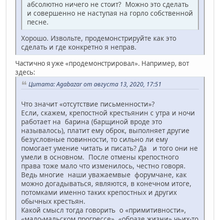
абсолютно ничего не стоит? Можно это сделать
и совершенно не наступая на горло собственной
песне.
Хорошо. Извольте, продемонстрируйте как это
сделать и где конкретно я неправ.
Частично я уже «продемонстрировал». Например, вот
здесь:
Цитата: Agabazar от августа 13, 2020, 17:51
Что значит «отсутствие письменности»?
Если, скажем, крепостной крестьянин с утра и ночи
работает на барина (барщиной вроде это
называлось), платит ему оброк, выполняет другие
безусловные повинности, то сильно ли ему
помогает умение читать и писать? Да и того они не
умели в основном. После отмены крепостного
права тоже мало что изменилось, честно говоря.
Ведь многие наши уважаемвые форумчане, как
можно догадываться, являются, в конечном итоге,
потомками именно таких крепостных и других
обычных крестьян.
Какой смысл тогда говорить о «примитивности»,
«мало-мальском прогрессе», «образе жизни» чьих-то