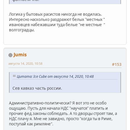
Логика у бытовых расистов никогда не водилась.
Интересно насколько раздражют белых "местных "
ивановцев набежавшии туда белые "не местные "
волгоградцы.
Jumis
августа 14, 2020, 10:58
#153
Цитата: Ice Cube от августа 14, 2020, 10:48
Сев кавказ часть россии.
Административно-политически? Я вот это не особо
ощущаю. Пусть для начала НДС "научатся" платить и
прочие фед.законы соблюдать. А то дворцы строят там, а
НДС плачу я. Мне не завидно, просто "когда ты в Риме,
поступай как римляне".