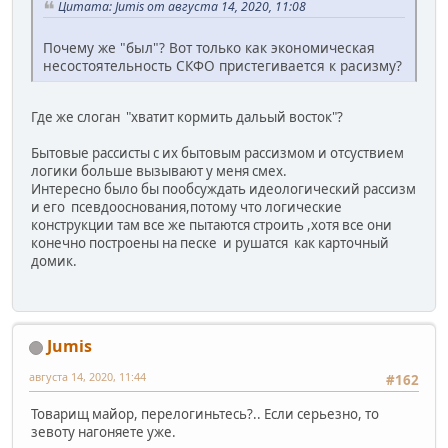
Цитата: Jumis от августа 14, 2020, 11:08
Почему же "был"? Вот только как экономическая
несостоятельность СКФО пристегивается к расизму?
Где же слоган "хватит кормить дальый восток"?
Бытовые рассисты с их бытовым рассизмом и отсуствием
логики больше вызывают у меня смех.
Интересно было бы пообсуждать идеологический рассизм
и его псевдооснования,потому что логические
конструкции там все же пытаются строить ,хотя все они
конечно построены на песке и рушатся как карточный
домик.
Jumis
августа 14, 2020, 11:44
#162
Товарищ майор, перелогиньтесь?.. Если серьезно, то
зевоту нагоняете уже.