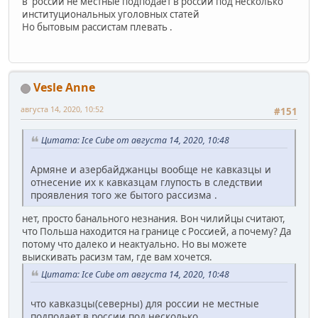
в россии не местные подподает в россии под несколько
институциональных уголовных статей
Но бытовым рассистам плевать .
Vesle Anne
августа 14, 2020, 10:52
#151
Цитата: Ice Cube от августа 14, 2020, 10:48
Армяне и азербайджанцы вообще не кавказцы и
отнесение их к кавказцам глупость в следствии
проявления того же бытого рассизма .
нет, просто банального незнания. Вон чилийцы считают,
что Польша находится на границе с Россией, а почему? Да
потому что далеко и неактуально. Но вы можете
выискивать расизм там, где вам хочется.
Цитата: Ice Cube от августа 14, 2020, 10:48
что кавказцы(северны) для россии не местные
подподает в россии под несколько