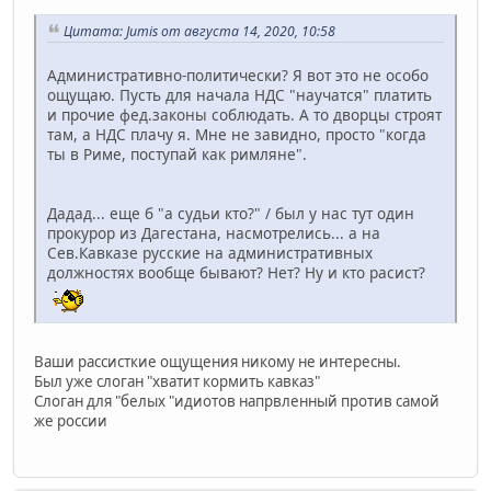
Цитата: Jumis от августа 14, 2020, 10:58
Административно-политически? Я вот это не особо
ощущаю. Пусть для начала НДС "научатся" платить
и прочие фед.законы соблюдать. А то дворцы строят
там, а НДС плачу я. Мне не завидно, просто "когда
ты в Риме, поступай как римляне".
Дадад... еще б "а судьи кто?" / был у нас тут один
прокурор из Дагестана, насмотрелись... а на
Сев.Кавказе русские на административных
должностях вообще бывают? Нет? Ну и кто расист?
Ваши рассисткие ощущения никому не интересны.
Был уже слоган "хватит кормить кавказ"
Слоган для "белых "идиотов напрвленный против самой
же россии