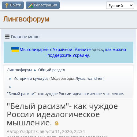
Войти
Регистрация
Лингвофорум
Главное меню
Мы солидарны с Украиной. Узнайте
здесь
, как можно
поддержать Украину.
Лингвофорум
Общий раздел
►
История и культура
(Модераторы:
Лукас
,
wandrien
)
►
►
"Белый расизм"- как чуждое России идеалогическое мышление.
"Белый расизм"- как чуждое
России идеалогическое
мышление.
Автор Ysrdpihzk, августа 11, 2020, 22:34