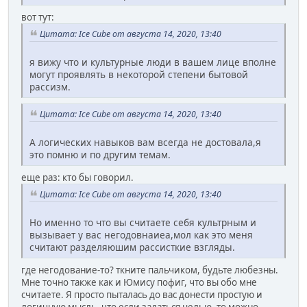
вот тут:
Цитата: Ice Cube от августа 14, 2020, 13:40
я вижу что и культурные люди в вашем лице вполне
могут проявлять в некоторой степени бытовой
рассизм.
Цитата: Ice Cube от августа 14, 2020, 13:40
А логических навыков вам всегда не достовала,я
это помню и по другим темам.
еще раз: кто бы говорил.
Цитата: Ice Cube от августа 14, 2020, 13:40
Но именно то что вы считаете себя культрным и
вызывает у вас негодовнаиеа,мол как это меня
считают разделяюшим рассисткие взгляды.
где негодование-то? ткните пальчиком, будьте любезны.
Мне точно также как и Юмису пофиг, что вы обо мне
считаете. Я просто пыталась до вас донести простую и
логичную мысль, что если задаться целью, то можно