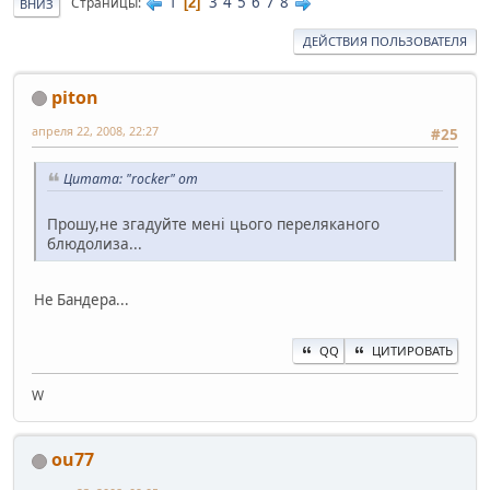
1
3
4
5
6
7
8
Страницы
2
ВНИЗ
ДЕЙСТВИЯ ПОЛЬЗОВАТЕЛЯ
piton
апреля 22, 2008, 22:27
#25
Цитата: "rocker" от
Прошу,не згадуйте мені цього переляканого
блюдолиза...
Не Бандера...
QQ
ЦИТИРОВАТЬ
W
ou77