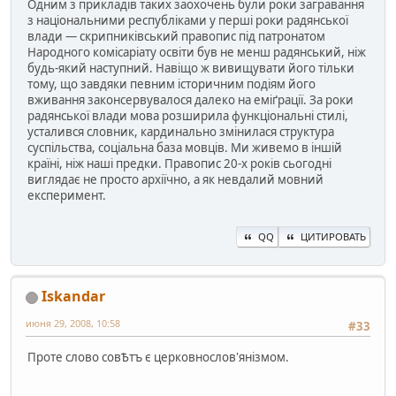
Одним з прикладів таких заохочень були роки загравання
з національними республіками у перші роки радянської
влади — скрипниківський правопис під патронатом
Народного комісаріату освіти був не менш радянський, ніж
будь-який наступний. Навіщо ж вивищувати його тільки
тому, що завдяки певним історичним подіям його
вживання законсервувалося далеко на еміґрації. За роки
радянської влади мова розширила функціональні стилі,
усталився словник, кардинально змінилася структура
суспільства, соціальна база мовців. Ми живемо в іншій
країні, ніж наші предки. Правопис 20-х років сьогодні
виглядає не просто архіїчно, а як невдалий мовний
експеримент.
QQ
ЦИТИРОВАТЬ
Iskandar
июня 29, 2008, 10:58
#33
Проте слово совѢтъ є церковнослов'янiзмом.