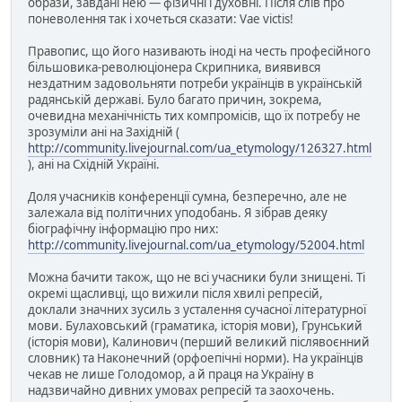
обрáзи, завдані нею — фізичні і духовні. Після слів про
поневолення так і хочеться сказати: Vae victis!
Правопис, що його називають іноді на честь професійного
більшовика-революціонера Скрипника, виявився
нездатним задовольняти потреби українців в українській
радянській державі. Було багато причин, зокрема,
очевидна механічність тих компромісів, що їх потребу не
зрозуміли ані на Західній (
http://community.livejournal.com/ua_etymology/126327.html
), ані на Східній Україні.
Доля учасників конференції сумна, безперечно, але не
залежала від політичних уподобань. Я зібрав деяку
біографічну інформацію про них:
http://community.livejournal.com/ua_etymology/52004.html
Можна бачити також, що не всі учасники були знищені. Ті
окремі щасливці, що вижили після хвилі репресій,
доклали значних зусиль з усталення сучасної літературної
мови. Булаховський (граматика, історія мови), Грунський
(історія мови), Калинович (перший великий післявоєнний
словник) та Наконечний (орфоепічні норми). На українців
чекав не лише Голодомор, а й праця на Україну в
надзвичайно дивних умовах репресій та заохочень.