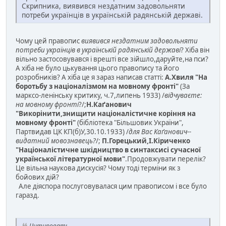
Скрипника, виявився нездатним задовольняти
потреби українців в українській радянській державі.
Чому цей правопис
виявився нездатним задовольняти
потреби українців в українській радянській державі
? Хіба він
вільно застосовувався і врешті все зійшло,даруйте,на пси?
А хіба не було цькування цього правопису та його
розробників? А хіба це я зараз написав статті:
А.Хвиля "На
боротьбу з націоналізмом на мовному фронті"
(За
марксо-ленінську критику, ч.7,липень 1933) /
відчуваєте:
на мовному фронті
?/;
Н.Каґанович
"Викорінити,знищити націоналістичне коріння на
мовному фронті"
(бібліотека "Більшовик України",
Партвидав ЦК КП(б)У,30.10.1933) /
для Вас Каґанович--
видатний мовознавець?
/;
П.Горецький,І.Кіриченко
"Націоналістичне шкідництво в синтаксисі сучасної
української літературної мови"
.Продовжувати перелік?
Це вільна наукова дискусія? Чому тоді терміни як з
бойових дій?
Але діяспора послуговувалася цим правописом і все було
гаразд.
Цитировать