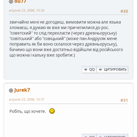
ou77
апреля 23, 2008, 10:26
#30
звичайно мені не догодиш, вимовити можна але языка
зломаєш, я думаю як вже ми причепилися до рос.
"советский" то слід перекласти (через древньоруську)
"совітський" або "совіцький" (може пан Андрусяк мене
поправить як би воно склалося через древньоруську),
бачимо що вони вже достатньо відійшли від російського
що можна і кальку вже зробити:)
QQ
ЦИТИРОВАТЬ
Jurek7
апреля 23, 2008, 10:37
#31
Робіть, що хочете.