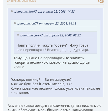
апреля 23, 2008, 09:05
#26
Цитата: Jurek7 от апреля 22, 2008, 14:33
Цитата: ou77 от апреля 22, 2008, 14:13
Цитата: Jurek7 от апреля 22, 2008, 08:22
Навіть поляки кажуть "Совєчі"! Чому треба
все перекладати? Вважаю, що це дурниця.
Тому що якщо не перекладати то значить
говорити іноземною мовою, не думаю що це
краще.
Господи, помилуй!!! Ви не жартуєте?!
А як же бути без іноземних слів, як?
Кожна мова має іноземні слова, українська також не
є винятком.
Ага, але є кілька методів запозичення, деякі з них, на мою
думку, збагачують мову більше, а саме: калькування.