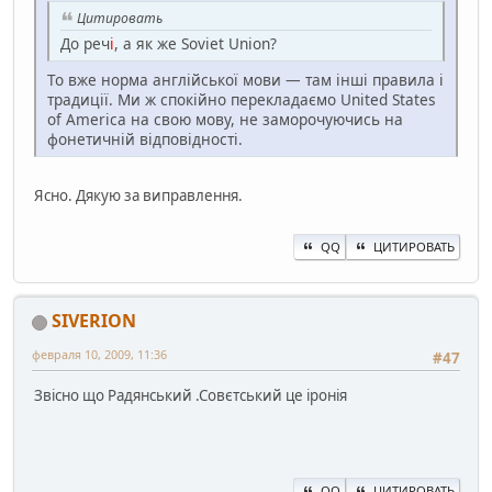
Цитировать
До реч
і
, а як же Soviet Union?
То вже норма англійської мови — там інші правила і
традиції. Ми ж спокійно перекладаємо United States
of America на свою мову, не заморочуючись на
фонетичній відповідності.
Ясно. Дякую за виправлення.
QQ
ЦИТИРОВАТЬ
SIVERION
февраля 10, 2009, 11:36
#47
Звісно що Радянський .Совєтський це іронія
QQ
ЦИТИРОВАТЬ