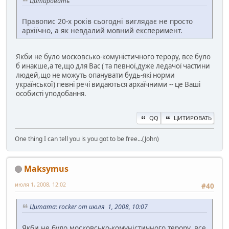
Цитировать
Правопис 20-х років сьогодні виглядає не просто
архіїчно, а як невдалий мовний експеримент.
Якби не було московсько-комуністичного терору, все було
б инакше,а те,що для Вас ( та певної,дуже ледачої частини
людей,що не можуть опанувати будь-які норми
української) певні речі видаються архаїчними -- це Ваші
особисті уподобання.
QQ
ЦИТИРОВАТЬ
One thing I can tell you is you got to be free...(John)
Maksymus
июля 1, 2008, 12:02
#40
Цитата: rocker от июля 1, 2008, 10:07
Якби не було московсько-комуністичного терору, все