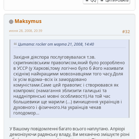
QQ
ЦИТИРОВАТЬ
Maksymus
июня 28, 2008, 20:39
#32
Цитата: rocker от марта 21, 2008, 14:40
Західня діяспора послуговувалася т.зв.
скрипниківським правописом,який було розроблено
в УССР (у Харкові,тому логічно було б його називати
східнім) найкращими мовознавцями того часу.Доля
їх усім відома--всіх їх замордовано
комуністами.Саме цей правопис і створювався як
компроміс (намагання зблизити галицькі та
наддніпрянські мовні особливості).На той час
большевики ще марили (...) винищення українців і
духовного і фізичного.На українців чекав
голодомор...
У Вашому повідомленні багато всього наплутано. Апріорі
демонізуючи радянську владу, Ви механічно змішуєте різні