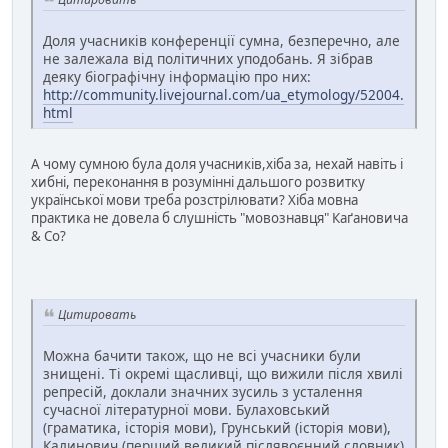
Доля учасників конференції сумна, безперечно, але
не залежала від політичних уподобань. Я зібрав
деяку біографічну інформацію про них:
http://community.livejournal.com/ua_etymology/52004.
html
А чому сумною була доля учасників,хіба за, нехай навіть і
хибні, переконання в розумінні дальшого розвитку
української мови треба розстрілювати? Хіба мовна
практика не довела б слушність "мовознавця" Каґановича
& Co?
Цитировать
Можна бачити також, що не всі учасники були
знищені. Ті окремі щасливці, що вижили після хвилі
репресій, доклали значних зусиль з усталення
сучасної літературної мови. Булаховський
(граматика, історія мови), Грунський (історія мови),
Калинович (перший великий післявоєнний словник)