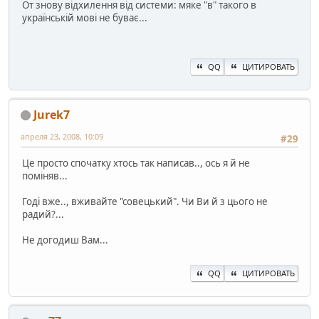
От знову відхилення від системи: мяке "в" такого в
українській мові не буває...
QQ
ЦИТИРОВАТЬ
Jurek7
апреля 23, 2008, 10:09
#29
Це просто спочатку хтось так написав.., ось я й не
поміняв...
Годі вже.., вживайте "совецький". Чи Ви й з цього не
радий?...
Не догодиш Вам...
QQ
ЦИТИРОВАТЬ