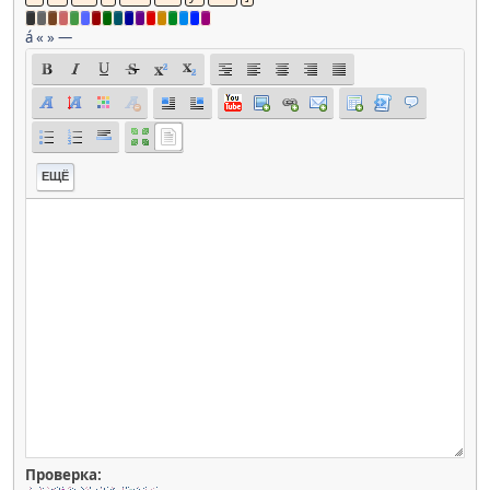
á
«
»
—
ЕЩЁ
Проверка: