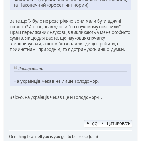
та Наконечний (орфоепічні норми).
За те,що їх було не розстріляно вони мали бути вдячні
совдепії? А працювали,бо їм "по-науковому пояснили".
Праці переляканих науковців викликають у мене особисто
сумнів. Якщо для Вас те, що науковця спочатку
зтероризували, а потім "дозволили" дещо зробити, є
прийнятним і природнім, то я дотримуюсь иншої думки.
Цитировать
На українців чекав не лише Голодомор,
Звісно, на українців чекав ще й Голодомор-ІІ...
QQ
ЦИТИРОВАТЬ
One thing I can tell you is you got to be free...(John)