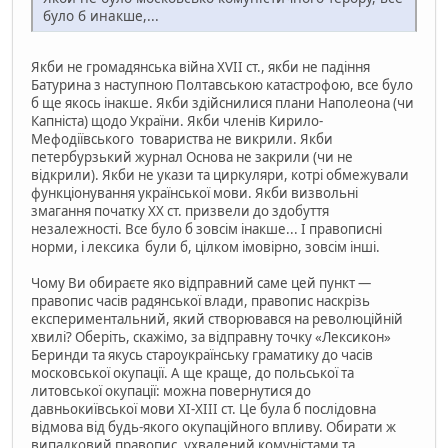
було б инакше,...
Якби не громадянська війна XVII ст., якби не падіння
Батурина з наступною Полтавською катастрофою, все було
б ще якось інакше. Якби здійснилися плани Наполеона (чи
Капніста) щодо України. Якби членів Кирило-
Мефодіївського товариства не викрили. Якби
петербурзький журнал Основа не закрили (чи не
відкрили). Якби не укази та циркуляри, котрі обмежували
функціонування української мови. Якби визвольні
змагання початку XX ст. призвели до здобуття
незалежності. Все було б зовсім інакше... І правописні
норми, і лексика були б, цілком імовірно, зовсім інші.
Чому Ви обираєте яко відправний саме цей пункт —
правопис часів радянської влади, правопис наскрізь
експериментальний, який створювався на революційній
хвилі? Оберіть, скажімо, за відправну точку «Лексикон»
Беринди та якусь староукраїнську граматику до часів
московської окупації. А ще краще, до польської та
литовської окупації: можна повернутися до
давньокиївської мови XI-XIII ст. Це була б послідовна
відмова від будь-якого окупаційного впливу. Обирати ж
випадковий правопис, ухвалений комуністами та