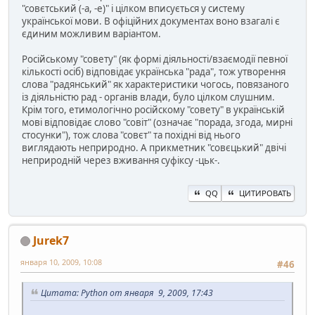
"совєтський (-а, -е)" і цілком вписується у систему
української мови. В офіційних документах воно взагалі є
єдиним можливим варіантом.
Російському "совету" (як формі діяльності/взаємодії певної
кількості осіб) відповідає українська "рада", тож утворення
слова "радянський" як характеристики чогось, повязаного
із діяльністю рад - органів влади, було цілком слушним.
Крім того, етимологічно російскому "совету" в українській
мові відповідає слово "совіт" (означає "порада, згода, мирні
стосунки"), тож слова "совєт" та похідні від нього
виглядають неприродно. А прикметник "совєцький" двічі
неприродній через вживання суфіксу -цьк-.
QQ
ЦИТИРОВАТЬ
Jurek7
января 10, 2009, 10:08
#46
Цитата: Python от января 9, 2009, 17:43