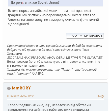
До реч
і
, а як же Soviet Union?
То вже норма англійської мови — там інші правила і
традиції. Ми ж спокійно перекладаємо United States of
America на свою мову, не заморочуючись на фонетичній
відповідності.
QQ
ЦИТИРОВАТЬ
Пролетареві ніколи вчити європейських мов, бодай би свою знати
добре і на ній принести до своєї хати світло знання
(Гнат
Хоткевич)
ÆC CASALI NAXI PRASQURI: AHOV CÆRU, MERTVÆRI TÆ SLAVUTÆT!
Вони просили його: «Скажи: кетум», а він говорив: «сатем», і не
міг вимовити правильно.
Хотелось бы также отметить, что "Питон" - это "мышиный
язык" : "пи+тон".
© АБР-2
IamRORY
января 9, 2009, 19:04
#45
Слово "радянський (-а, -е)", незалежно від обставин
виникнення, на цей час є набагато вживанішим за