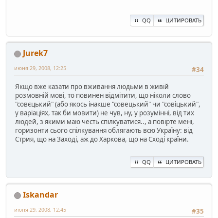
QQ
ЦИТИРОВАТЬ
Jurek7
июня 29, 2008, 12:25
#34
Якщо вже казати про вживання людьми в живій
розмовній мові, то повинен відмітити, що ніколи слово
"совєцький" (або якось інакше "совецький" чи "совіцький",
у варіаціях, так би мовити) не чув, ну, у розумінні, від тих
людей, з якими маю честь спілкуватися.., а повірте мені,
горизонти сього спілкування облягають всю Україну: від
Стрия, що на Заході, аж до Харкова, що на Сході країни.
QQ
ЦИТИРОВАТЬ
Iskandar
июня 29, 2008, 12:45
#35