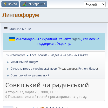
Войти
Регистрация
Лингвофорум
Главное меню
Мы солидарны с Украиной. Узнайте
здесь
, как можно
поддержать Украину.
Лингвофорум
Local boards - Разделы на разных языках
►
Український форум
►
Сучасна норма української мови
(Модераторы:
Python
,
Лукас
)
►
Совєтський чи радянський
►
Совєтський чи радянський
Автор ou77, марта 20, 2008, 11:53
0 Пользователи и 2 гостей просматривают эту тему.