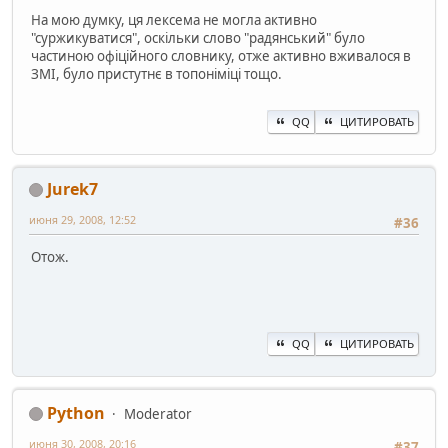
На мою думку, ця лексема не могла активно
"суржикуватися", оскiльки слово "радянський" було
частиною офiцiйного словнику, отже активно вживалося в
ЗМI, було пристутнє в топонiмiцi тощо.
QQ
ЦИТИРОВАТЬ
Jurek7
июня 29, 2008, 12:52
#36
Отож.
QQ
ЦИТИРОВАТЬ
Python
Moderator
июня 30, 2008, 20:16
#37