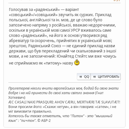
Голосував за «радянський» — варіант
«совєцький»/«совіцький» звучить як суржик. Приклад
польської, англійської та ін. мов, де це слово було
запозичено напряму з російської, вважаю недоречними,
оскільки в українській мові самої УРСР вживалось саме
слово «радянський», на його ж основі утворився ряд
абревіатур та скорочень, прийнятих в українській мові;
зрештою, Радянський Союз — не єдиний приклад назви
держави, що був перекладений чи скалькований з іншої
мови, а не запозичений: Юнайтед Стейтс ми вже чомусь
не сприймаємо як «питому» назву
QQ
ЦИТИРОВАТЬ
Пролетареві ніколи вчити європейських мов, бодай би свою знати
добре і на ній принести до своєї хати світло знання
(Гнат
Хоткевич)
ÆC CASALI NAXI PRASQURI: AHOV CÆRU, MERTVÆRI TÆ SLAVUTÆT!
Вони просили його: «Скажи: кетум», а він говорив: «сатем», і не
міг вимовити правильно.
Хотелось бы также отметить, что "Питон" - это "мышиный
язык" : "пи+тон".
© АБР-2