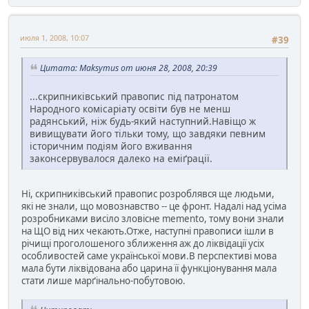
июля 1, 2008, 10:07
#39
Цитата: Maksymus от июня 28, 2008, 20:39
...скрипниківський правопис під патронатом
Народного комісаріату освіти був не менш
радянський, ніж будь-який наступний.Навіщо ж
вивищувати його тільки тому, що завдяки певним
історичним подіям його вживання
законсервувалося далеко на еміґрації.
Ні, скрипниківський правопис розроблявся ще людьми,
які не знали, що мовознавство -- це фронт. Надалі над усіма
розробниками висіло зловісне memento, тому вони знали
на ЩО від них чекають.Отже, наступні правописи ішли в
річищі проголошеного зближення аж до ліквідації усіх
особливостей саме української мови.В перспективі мова
мала бути ліквідована або царина її функціонування мала
стати лише марґінально-побутовою.