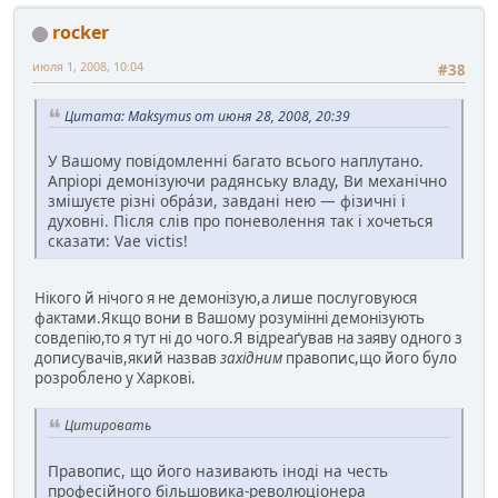
rocker
июля 1, 2008, 10:04
#38
Цитата: Maksymus от июня 28, 2008, 20:39
У Вашому повідомленні багато всього наплутано.
Апріорі демонізуючи радянську владу, Ви механічно
змішуєте різні обрáзи, завдані нею — фізичні і
духовні. Після слів про поневолення так і хочеться
сказати: Vae victis!
Нікого й нічого я не демонізую,а лише послуговуюся
фактами.Якщо вони в Вашому розумінні демонізують
совдепію,то я тут ні до чого.Я відреаґував на заяву одного з
дописувачів,який назвав
західним
правопис,що його було
розроблено у Харкові.
Цитировать
Правопис, що його називають іноді на честь
професійного більшовика-революціонера