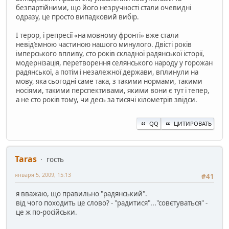
безпартійними, що його незручності стали очевидні
одразу, це просто випадковий вибір.
І терор, і репресії «на мовному фронті» вже стали
невід’ємною частиною нашого минулого. Двісті років
імперського впливу, сто років складної радянської історії,
модернізація, перетворення селянського народу у горожан
радянської, а потім і незалежної держави, вплинули на
мову, яка сьогодні саме така, з такими нормами, такими
носіями, такими перспективами, якими вони є тут і тепер,
а не сто років тому, чи десь за тисячі кілометрів звідси.
QQ
ЦИТИРОВАТЬ
Taras
гость
января 5, 2009, 15:13
#41
я вважаю, що правильно "радянський".
від чого походить це слово? - "радитися"..."совєтуваться" -
це ж по-російськи.