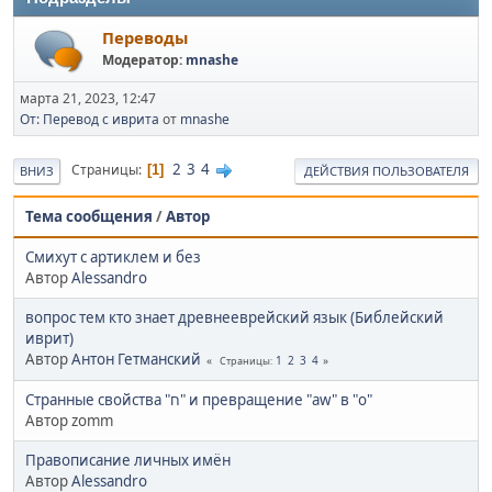
Переводы
Модератор:
mnashe
марта 21, 2023, 12:47
От: Перевод с иврита
от
mnashe
2
3
4
Страницы
1
ВНИЗ
ДЕЙСТВИЯ ПОЛЬЗОВАТЕЛЯ
Тема сообщения
/
Автор
Смихут с артиклем и без
Автор
Alessandro
вопрос тем кто знает древнееврейский язык (Библейский
иврит)
Автор
Антон Гетманский
1
2
3
4
Страницы
Странные свойства "ח" и превращение "aw" в "o"
Автор zomm
Правописание личных имён
Автор
Alessandro