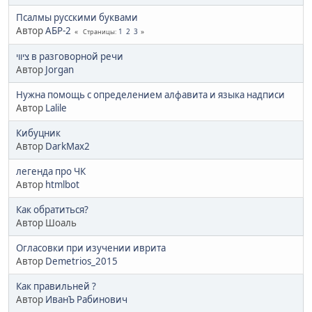
Псалмы русскими буквами
Автор
АБР-2
1
2
3
Страницы
ציווי в разговорной речи
Автор
Jorgan
Нужна помощь с определением алфавита и языка надписи
Автор
Lalile
Кибуцник
Автор
DarkMax2
легенда про ЧК
Автор
htmlbot
Как обратиться?
Автор Шоаль
Огласовки при изучении иврита
Автор
Demetrios_2015
Как правильней ?
Автор
ИванЪ Рабинович