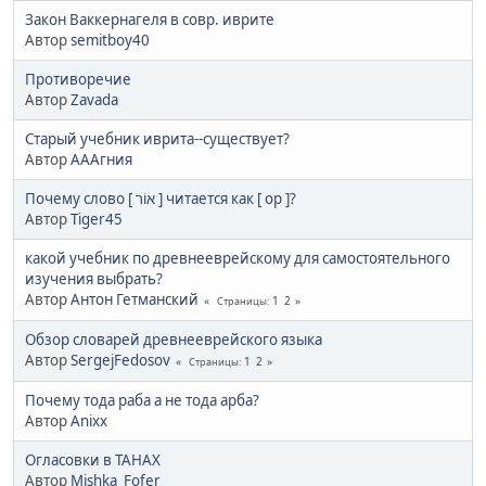
Закон Ваккернагеля в совр. иврите
Автор
semitboy40
Противоречие
Автор
Zavada
Старый учебник иврита--существует?
Автор
АААгния
Почему слово [ אוֹר ] читается как [ ор ]?
Автор
Tiger45
какой учебник по древнееврейскому для самостоятельного
изучения выбрать?
Автор
Антон Гетманский
1
2
Страницы
Обзор словарей древнееврейского языка
Автор
SergejFedosov
1
2
Страницы
Почему тода раба а не тода арба?
Автор
Anixx
Огласовки в ТАНАХ
Автор
Mishka_Fofer