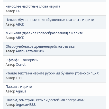
наиболее частотные слова иврита
Автор
FA
Четырехбуквенные и пятибуквенные глаголы в иврите
Автор
ABCD
Мишкали (правила словообразования) в иврите
Автор
ABCD
Обзор учебников древнееврейского языка
Автор
Антон Гетманский
"еффафа" - отворись
Автор
Ocelot
чтение текста на иврите русскими буквами (транскрипция)
Автор ГЕН
Пассив в иврите
Автор
Agnius
Шалом, гематрия - есть ли достойная программа?
Автор
tegeran4388