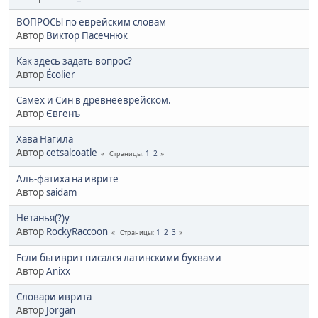
ВОПРОСЫ по еврейским словам
Автор
Виктор Пасечнюк
Как здесь задать вопрос?
Автор
Écolier
Самех и Син в древнееврейском.
Автор
Євгенъ
Хава Нагила
Автор
cetsalcoatle
1
2
Страницы
Аль-фатиха на иврите
Автор
saidam
Нетанья(?)у
Автор
RockyRaccoon
1
2
3
Страницы
Если бы иврит писался латинскими буквами
Автор
Anixx
Словари иврита
Автор
Jorgan