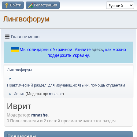
Войти
Регистрация
Лингвофорум
Главное меню
Мы солидарны с Украиной. Узнайте
здесь
, как можно
поддержать Украину.
Лингвофорум
►
Практический раздел: для изучающих языки, помощь студентам
Иврит
(Модератор:
mnashe
)
►
Иврит
Модератор:
mnashe
.
0 Пользователи и 2 гостей просматривают этот раздел.
Подразделы