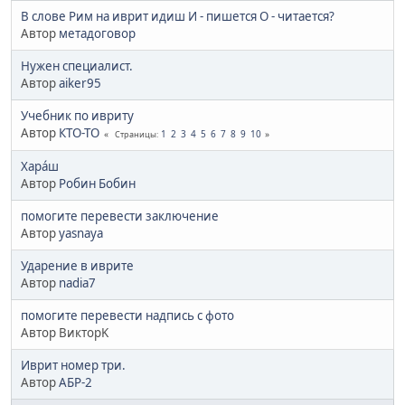
В слове Рим на иврит идиш И - пишется О - читается?
Автор
метадоговор
Нужен специалист.
Автор
aiker95
Учебник по ивриту
Автор
КТО-ТО
1
2
3
4
5
6
7
8
9
10
Страницы
Харáш
Автор
Робин Бобин
помогите перевести заключение
Автор
yasnaya
Ударение в иврите
Автор
nadia7
помогите перевести надпись с фото
Автор ВикторK
Иврит номер три.
Автор
АБР-2