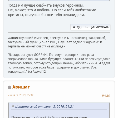
Тогда им лучше снабжать внуков героином.
Не, может, это и любовь. Но если тебя любят такие
кретины, то лучше бы они тебя ненавидели.
QQ
ЦИТИРОВАТЬ
Фашиствующий имперец, асексуал и многожёнец, татарофоб,
заслуженный функционер РПЦ. Слушает радио "Радонеж" и
терпеть не может счастливых людей.
"Да здравствуют ДОЯРКИ!! Потому что доярки - это раса
сверхчеловеков. За ними будущее планеты. Они переживут даже
атомную войну, потому что доярки вечны, ибо хтоничны. И дадут
потомство, которое тоже будет доярами и доярками. Ура,
товарищи!.." (c) Awwal12
Авишаг
июня 3, 2019, 22:03
#140
Цитата: злой от июня 3, 2019, 21:21
Почему не любовь? Бабуля искренне хочет