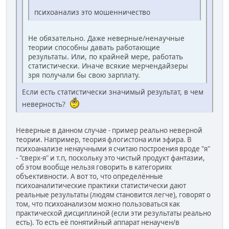
психоанализ это мошенничество
Не обязательно. Даже неверные/ненаучные
теории способны давать работающие
результаты. Или, по крайней мере, работать
статистически. Иначе всякие мерчендайзеры
зря получали бы свою зарплату.
Если есть статистически значимый результат, в чем
неверность?
Неверные в данном случае - пример реально неверной
теории. Например, теория флогистона или эфира. В
психоанализе ненаучными я считаю построения вроде "я"
- "сверх-я" и т.п, поскольку это чистый продукт фантазии,
об этом вообще нельзя говорить в категориях
объективности. А вот то, что определённые
психоаналитические практики статистически дают
реальные результаты (людям становится легче), говорят о
том, что психоанализом можно пользоваться как
практической дисциплиной (если эти результаты реально
есть). То есть её понятийный аппарат ненаучен/в