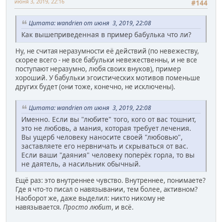
июня 3, 2019, 22:16
#144
Цитата: wandrien от июня 3, 2019, 22:08
Как вышеприведенная в пример бабулька что ли?
Ну, не считая неразумности её действий (по невежеству,
скорее всего - не все бабульки невежественны, и не все
поступают неразумно, любя своих внуков), пример
хороший. У бабульки эгоистических мотивов поменьше
других будет (они тоже, конечно, не исключены).
Цитата: wandrien от июня 3, 2019, 22:08
Именно. Если вы "любите" того, кого от вас тошнит,
это не любовь, а мания, которая требует лечения.
Вы ущерб человеку наносите своей "любовью",
заставляете его нервничать и скрываться от вас.
Если ваши "даяния" человеку поперёк горла, то вы
не даятель, а насильник обычный.
Ещё раз: это внутреннее чувство. Внутреннее, понимаете?
Где я что-то писал о навязывании, тем более, активном?
Наоборот же, даже выделил: никто никому не
навязывается.
Просто любит
, и всё.