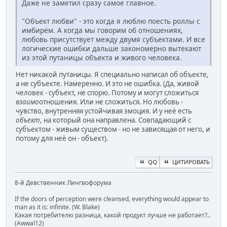
Даже не заметил сразу самое главное.
"Объект любви" - это когда я люблю поесть роллы с
имбирём. А когда мы говорим об отношениях,
любовь присутствует между двумя субъектами. И все
логические ошибки дальше закономерно вытекают
из этой путаницы объекта и живого человека.
Нет никакой путаницы. Я специально написал об объекте,
а не субъекте. Намеренно. И это не ошибка. (Да, живой
человек - субъект, не спорю. Потому и могут сложиться
взаимо
отношения. Или не сложиться. Но любовь -
чувство, внутренняя устойчивая эмоция. И у неё есть
объект
, на который она направлена. Совпадающий с
субъектом - живым существом - но не зависящая от него, и
потому для неё он - объект).
QQ
ЦИТИРОВАТЬ
8-й Девственник Лингвофорума
If the doors of perception were cleansed, everything would appear to
man as it is: infinite. (W. Blake)
Какая потребителю разница, какой продукт лучше не работает?..
(Awwal12)