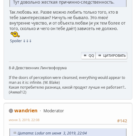
Тут довольно жесткая причинно-следственность.
Так любовь же. Разве можно любить только того, кто в
тебе заинтересован? Ничуть не бывало. Это
твоё
внутренне чувство, и от объекта любви (и уж тем более от
того, сколько и чего он тебе даёт) зависеть не должно.
Spoiler
⇓⇓⇓
QQ
ЦИТИРОВАТЬ
8-й Девственник Лингвофорума
If the doors of perception were cleansed, everything would appear to
man as it is: infinite. (W. Blake)
Какая потребителю разница, какой продукт лучше не работает?..
(Awwal12)
wandrien
Moderator
июня 3, 2019, 22:08
#142
Цитата: Lodur от июня 3, 2019, 22:04