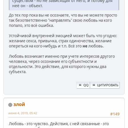
существом - но не зависящая от него, и потому для
неё он - объект.
До тех пор пока вы не осознаете, что вы не можете просто
так безответственно "направлять" свою любовь на кого
попало, это всё ошибка.
Устойчивой внутренней эмоцией может быть что угодно:
желание секса, привычка, страх одиночества, желание
опереться на кого-нибудь и т.п. Всё это
не
любовь.
Любовь возникает именно при учете интересов другого
человека, через осознание его субъектности и
отдельности. Это действие, для которого нужны два
субъекта.
QQ
ЦИТИРОВАТЬ
злой
июня 4, 2019, 05:42
#149
Любовь - это чувство. Действия, с ней связанные - это