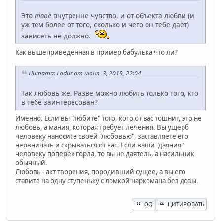
Это
твоё
внутренне чувство, и от объекта любви (и
уж тем более от того, сколько и чего он тебе даёт)
зависеть не должно.
Как вышеприведенная в пример бабулька что ли?
Цитата: Lodur от июня 3, 2019, 22:04
Так любовь же. Разве можно любить только того, кто
в тебе заинтересован?
Именно. Если вы "любите" того, кого от вас тошнит, это не
любовь, а мания, которая требует лечения. Вы ущерб
человеку наносите своей "любовью", заставляете его
нервничать и скрываться от вас. Если ваши "даяния"
человеку поперёк горла, то вы не даятель, а насильник
обычный.
Любовь - акт творения, породивший сущее, а вы его
ставите на одну ступеньку с ломкой наркомана без дозы.
QQ
ЦИТИРОВАТЬ