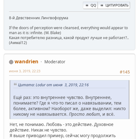
QQ
ЦИТИРОВАТЬ
8-й Девственник Лингвофорума
If the doors of perception were cleansed, everything would appear to
man as it is: infinite. (W. Blake)
Какая потребителю разница, какой продукт лучше не работает?..
(Awwal12)
wandrien
Moderator
июня 3, 2019, 22:23
#145
Цитата: Lodur от июня 3, 2019, 22:16
Ещё раз: это внутреннее чувство. Внутреннее,
понимаете? Где я что-то писал о навязывании, тем
более, активном? Наоборот же, даже выделил: никто
никому не навязывается.
Просто любит
, и всё.
Нет, не понимаю. Любовь - это действие. Духовное
действие. Никак не чувство.
Я выше приводил пример, сейчас могу продолжить