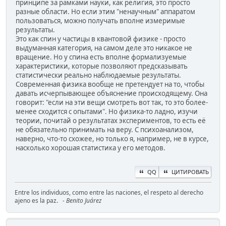
принципе за рамками науки, как религия, это просто
разные области. Но если этим "ненаучным" аппаратом
пользоваться, можно получать вполне измеримые
результаты.
Это как спин у частицы в квантовой физике - просто
выдуманная категория, на самом деле это никакое не
вращение. Но у спина есть вполне формализуемые
характеристики, которые позволяют предсказывать
статистически реально наблюдаемые результаты.
Современная физика вообще не претендует на то, чтобы
давать исчерпывающее объяснение происходящему. Она
говорит: "если на эти вещи смотреть вот так, то это более-
менее сходится с опытами". Но физика-то ладно, изучи
теории, почитай о результатах экспериментов, то есть её
не обязательно принимать на веру. С психоанализом,
наверно, что-то схожее, но только я, например, не в курсе,
насколько хорошая статистика у его методов.
QQ
ЦИТИРОВАТЬ
Entre los individuos, como entre las naciones, el respeto al derecho
ajeno es la paz.
- Benito Juárez