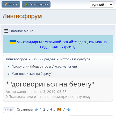
Войти
Регистрация
Лингвофорум
Главное меню
Мы солидарны с Украиной. Узнайте
здесь
, как можно
поддержать Украину.
Лингвофорум
Общий раздел
История и культура
►
►
Психология
(Модераторы:
Лукас
,
wandrien
)
►
*"договориться на берегу"
►
*"договориться на берегу"
Автор wandrien, июня 3, 2019, 03:58
0 Пользователи и 1 гость просматривают эту тему.
1
2
3
4
5
7
Страницы
6
ВНИЗ