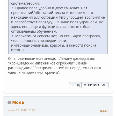
система/теория.
2. Правое поле удобно в двух смыслах. Нет
прерываний/обтеканий текста и точное место
нахождения иллюстраций (что упрощает восприятие
и способствует порядку). Раньше поля украшали, но
здесь есть ещё и функции, связанные с более
оптимальным обучением.
3. Маркетинга совсем нет, но есть идеи прогресса,
человечности, справедливости,
интернационализма, красоты, важности поиска
истины...
О человечности есть анекдот. Ленину докладывают:
"Кронштадских мятежников окружили". Ленин
распорядился: "Расстрелять всех! Но перед тем напоить
чаем, и непременно горячим".
QQ
ЦИТИРОВАТЬ
Mona
июня 12, 2019, 23:54
#448