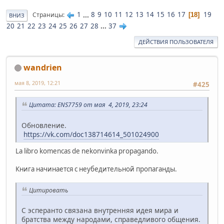
1
...
8
9
10
11
12
13
14
15
16
17
19
Страницы
18
ВНИЗ
20
21
22
23
24
25
26
27
28
...
37
ДЕЙСТВИЯ ПОЛЬЗОВАТЕЛЯ
wandrien
мая 8, 2019, 12:21
#425
Цитата: ENS7759 от мая 4, 2019, 23:24
Обновление.
https://vk.com/doc138714614_501024900
La libro komencas de nekonvinka propagando.
Книга начинается с неубедительной пропаганды.
Цитировать
С эсперанто связана внутренняя идея мира и
братства между народами, справедливого общения.