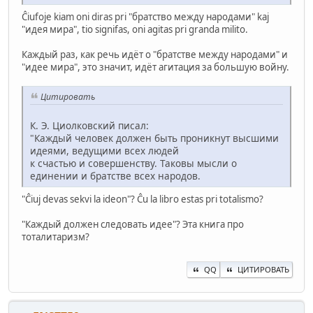
Ĉiufoje kiam oni diras pri "братство между народами" kaj
"идея мира", tio signifas, oni agitas pri granda milito.
Каждый раз, как речь идёт о "братстве между народами" и
"идее мира", это значит, идёт агитация за большую войну.
Цитировать
К. Э. Циолковский писал:
"Каждый человек должен быть проникнут высшими
идеями, ведущими всех людей
к счастью и совершенству. Таковы мысли о
единении и братстве всех народов.
"Ĉiuj devas sekvi la ideon"? Ĉu la libro estas pri totalismo?
"Каждый должен следовать идее"? Эта книга про
тоталитаризм?
QQ
ЦИТИРОВАТЬ