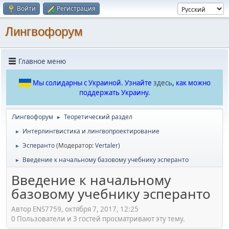
Войти
Регистрация
Лингвофорум
Главное меню
Мы солидарны с Украиной. Узнайте
здесь
, как можно
поддержать Украину.
Лингвофорум
Теоретический раздел
►
Интерлингвистика и лингвопроектирование
►
Эсперанто
(Модератор:
Vertaler
)
►
Введение к начальному базовому учебнику эсперанто
►
Введение к начальному
базовому учебнику эсперанто
Автор ENS7759, октября 7, 2017, 12:25
0 Пользователи и 3 гостей просматривают эту тему.