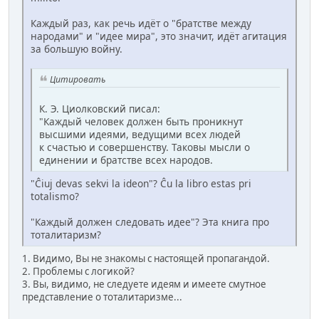
Каждый раз, как речь идёт о "братстве между
народами" и "идее мира", это значит, идёт агитация
за большую войну.
Цитировать
К. Э. Циолковский писал:
"Каждый человек должен быть проникнут
высшими идеями, ведущими всех людей
к счастью и совершенству. Таковы мысли о
единении и братстве всех народов.
"Ĉiuj devas sekvi la ideon"? Ĉu la libro estas pri
totalismo?
"Каждый должен следовать идее"? Эта книга про
тоталитаризм?
1. Видимо, Вы не знакомы с настоящей пропагандой.
2. Проблемы с логикой?
3. Вы, видимо, не следуете идеям и имеете смутное
представление о тоталитаризме...