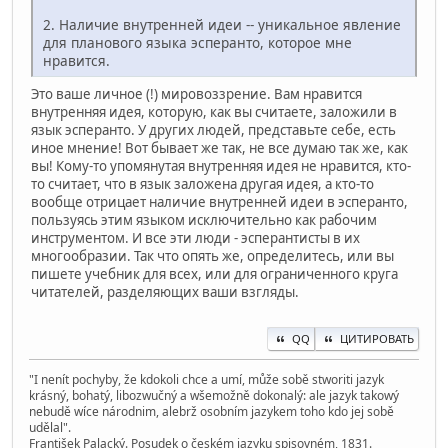
2. Наличие внутренней идеи -- уникальное явление
для планового языка эсперанто, которое мне
нравится.
Это ваше личное (!) мировоззрение. Вам нравится
внутренняя идея, которую, как вы считаете, заложили в
язык эсперанто. У других людей, представьте себе, есть
иное мнение! Вот бывает же так, не все думаю так же, как
вы! Кому-то упомянутая внутренняя идея не нравится, кто-
то считает, что в язык заложена другая идея, а кто-то
вообще отрицает наличие внутренней идеи в эсперанто,
пользуясь этим языком исключительно как рабочим
инструментом. И все эти люди - эсперантисты в их
многообразии. Так что опять же, определитесь, или вы
пишете учебник для всех, или для ограниченного круга
читателей, разделяющих ваши взгляды.
QQ
ЦИТИРОВАТЬ
"I nenít pochyby, že kdokoli chce a umí, může sobě stworiti jazyk
krásný, bohatý, libozwučný a wšemožně dokonalý: ale jazyk takowý
nebudě wíce národnim, alebrž osobním jazykem toho kdo jej sobě
udělal".
František Palacký. Posudek o českém jazyku spisovném, 1831.