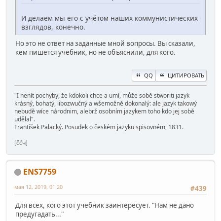
И делаем мы его с учётом наших коммунистических
взглядов, конечно.
Но это не ответ на заданные мной вопросы. Вы сказали,
кем пишется учебник, но не объяснили, для кого.
QQ
ЦИТИРОВАТЬ
"I nenít pochyby, že kdokoli chce a umí, může sobě stworiti jazyk
krásný, bohatý, libozwučný a wšemožně dokonalý: ale jazyk takowý
nebudě wíce národnim, alebrž osobním jazykem toho kdo jej sobě
udělal".
František Palacký. Posudek o českém jazyku spisovném, 1831.
[čćч]
ENS7759
мая 12, 2019, 01:20
#439
Для всех, кого этот учебник заинтересует. "Нам не дано
предугадать..."