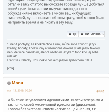
отталкиваясь от этого вы сможете гораздо лучше добиться
своей цели. Кстати, если вы участников данного
обсуждения не включаете в число ваших будущих
читателей, лучше скажите об этом сразу, чтоб можно было
не тратить время и не писать в эту тему.
QQ
ЦИТИРОВАТЬ
"I nenít pochyby, že kdokoli chce a umí, může sobě stworiti jazyk
krásný, bohatý, libozwučný a wšemožně dokonalý: ale jazyk takowý
nebudě wíce národnim, alebrž osobním jazykem toho kdo jej sobě
udělal".
František Palacký. Posudek o českém jazyku spisovném, 1831.
[čćч]
Mona
мая 13, 2019, 00:26
#441
Я бы тоже не увлекался идеологиями. Внутри эсперанто и
так полно своей местечковой идеологии (движения).
Совсем без экстралингвистических вещей нельзя, т.к.