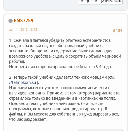
QQ
ЦИТИРОВАТЬ
ENS7759
мая 11, 2019, 18:13
#434
1. Сначала я пытался убедить опытных эсперантистов
создать базовый научно обоснованный учебник
эсперанто. Введение и содержание было сделано для
возможного удобства (с целью сократить объем черновой
работы).
Интереса с их стороны проявлено не было за 3-4 года.
2. Теперь такой учебник делается технокомовцами (см.
//tehnokom.su
).
И делаем мы его с учётом наших коммунистических
взглядов, конечно. Причем, в этом (втором) варианте это
отразилось только во введении и в картинках на полях.
Основной текст учебника нейтрален. Сейчас есть
программы, которые позволяют редактировать pdf-
файлы, и Вы можете для собственных нужд вырезать все,
что Вас раздражает.