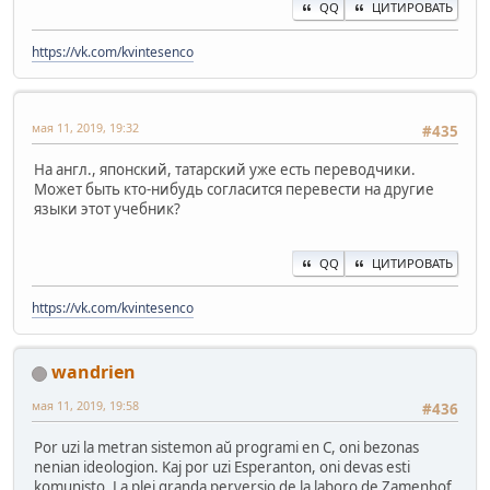
QQ
ЦИТИРОВАТЬ
https://vk.com/kvintesenco
мая 11, 2019, 19:32
#435
На англ., японский, татарский уже есть переводчики.
Может быть кто-нибудь согласится перевести на другие
языки этот учебник?
QQ
ЦИТИРОВАТЬ
https://vk.com/kvintesenco
wandrien
мая 11, 2019, 19:58
#436
Por uzi la metran sistemon aŭ programi en C, oni bezonas
nenian ideologion. Kaj por uzi Esperanton, oni devas esti
komunisto. La plej granda perversio de la laboro de Zamenhof.