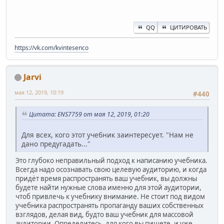
QQ
ЦИТИРОВАТЬ
https://vk.com/kvintesenco
Jarvi
мая 12, 2019, 10:19
#440
Цитата: ENS7759 от мая 12, 2019, 01:20
Для всех, кого этот учебник заинтересует. "Нам не
дано предугадать..."
Это глубоко неправильный подход к написанию учебника.
Всегда надо осознавать свою целевую аудиторию, и когда
придёт время распространять ваш учебник, вы должны
будете найти нужные слова именно для этой аудитории,
чтоб привлечь к учебнику внимание. Не стоит под видом
учебника распространять пропаганду ваших собственных
взглядов, делая вид, будто ваш учебник для массовой
аудитории. Определитесь, для кого вы пишете, и уже