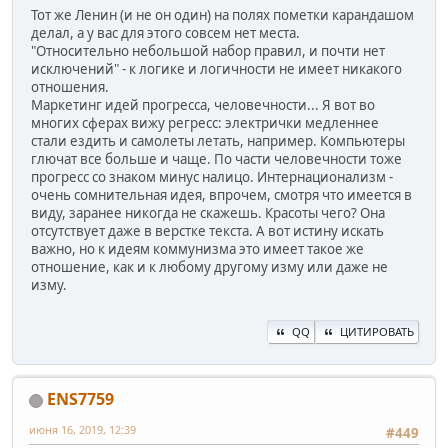
Тот же Ленин (и не он один) на полях пометки карандашом
делал, а у вас для этого совсем нет места.
"Относительно небольшой набор правил, и почти нет
исключений" - к логике и логичности не имеет никакого
отношения.
Маркетинг идей прогресса, человечности... Я вот во
многих сферах вижу регресс: электрички медленнее
стали ездить и самолеты летать, например. Компьютеры
глючат все больше и чаще. По части человечности тоже
прогресс со знаком минус налицо. Интернационализм -
очень сомнительная идея, впрочем, смотря что имеется в
виду, заранее никогда не скажешь. Красоты чего? Она
отсутствует даже в верстке текста. А вот истину искать
важно, но к идеям коммунизма это имеет такое же
отношение, как и к любому другому изму или даже не
изму.
QQ
ЦИТИРОВАТЬ
ENS7759
июня 16, 2019, 12:39
#449