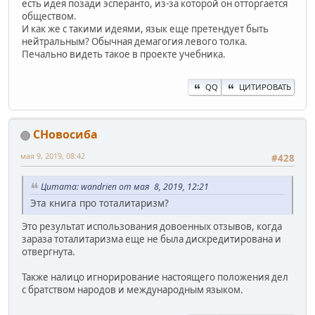
есть идея позади эсперанто, из-за которой он отторгается
обществом.
И как же с такими идеями, язык еще претендует быть
нейтральным? Обычная демагогия левого толка.
Печально видеть такое в проекте учебника.
QQ
ЦИТИРОВАТЬ
СНовосиба
мая 9, 2019, 08:42
#428
Цитата: wandrien от мая 8, 2019, 12:21
Эта книга про тоталитаризм?
Это результат использования довоенных отзывов, когда
зараза тоталитаризма еще не была дискредитирована и
отвергнута.
Также налицо игнорирование настоящего положения дел
с братством народов и международным языком.