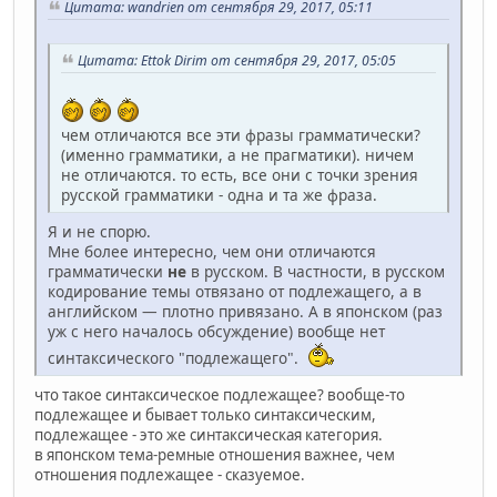
Цитата: wandrien от сентября 29, 2017, 05:11
Цитата: Ettok Dirim от сентября 29, 2017, 05:05
чем отличаются все эти фразы грамматически?
(именно грамматики, а не прагматики). ничем
не отличаются. то есть, все они с точки зрения
русской грамматики - одна и та же фраза.
Я и не спорю.
Мне более интересно, чем они отличаются
грамматически
не
в русском. В частности, в русском
кодирование темы отвязано от подлежащего, а в
английском — плотно привязано. А в японском (раз
уж с него началось обсуждение) вообще нет
синтаксического "подлежащего".
что такое синтаксическое подлежащее? вообще-то
подлежащее и бывает только синтаксическим,
подлежащее - это же синтаксическая категория.
в японском тема-ремные отношения важнее, чем
отношения подлежащее - сказуемое.