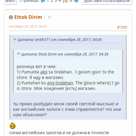
1
2
3
4
6
Страницы
5
ВНИЗ
ДЕЙСТВИЯ ПОЛЬЗОВАТЕЛЯ
Ettok Dirim
⚐
сентября 29, 2017, 04:47
#100
Цитата: smith371 от сентября 29, 2017, 04:45
Цитата: Ettok Dirim от сентября 29, 2017, 04:38
разница вот в чем:
1) Pumunta
ako
sa tindahan. I go/am goin' to the
store. Я иду в магазин.
2) Puntahan ko
ang tindahan
. The [place where] I go
is store. Мое хождение [есть] магазин.
ты прямо разбудил меня своей светлой мыслью! и
как английские залоги с этим справляются? что они
нам объясняют?
схема английских залогов и не должна в точности