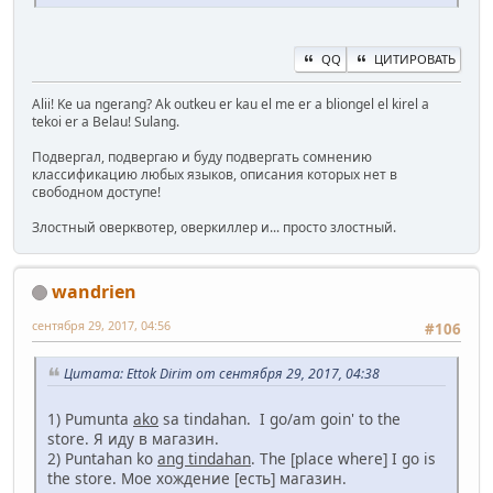
QQ
ЦИТИРОВАТЬ
Alii! Ke ua ngerang? Ak outkeu er kau el me er a bliongel el kirel a
tekoi er a Belau! Sulang.
Подвергал, подвергаю и буду подвергать сомнению
классификацию любых языков, описания которых нет в
свободном доступе!
Злостный оверквотер, оверкиллер и... просто злостный.
wandrien
сентября 29, 2017, 04:56
#106
Цитата: Ettok Dirim от сентября 29, 2017, 04:38
1) Pumunta
ako
sa tindahan. I go/am goin' to the
store. Я иду в магазин.
2) Puntahan ko
ang tindahan
. The [place where] I go is
the store. Мое хождение [есть] магазин.