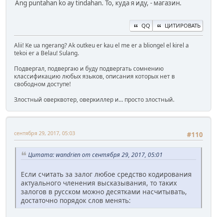
Ang puntahan ko ay tindahan. То, куда я иду, - магазин.
QQ
ЦИТИРОВАТЬ
Alii! Ke ua ngerang? Ak outkeu er kau el me er a bliongel el kirel a
tekoi er a Belau! Sulang.
Подвергал, подвергаю и буду подвергать сомнению
классификацию любых языков, описания которых нет в
свободном доступе!
Злостный оверквотер, оверкиллер и... просто злостный.
сентября 29, 2017, 05:03
#110
Цитата: wandrien от сентября 29, 2017, 05:01
Если считать за залог любое средство кодирования
актуального членения высказывания, то таких
залогов в русском можно десятками насчитывать,
достаточно порядок слов менять: