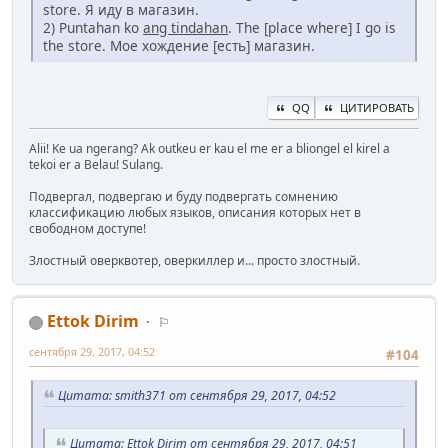
store. Я иду в магазин.
2) Puntahan ko
ang tindahan
. The [place where] I go is
the store. Мое хождение [есть] магазин.
QQ
ЦИТИРОВАТЬ
Alii! Ke ua ngerang? Ak outkeu er kau el me er a bliongel el kirel a
tekoi er a Belau! Sulang.
Подвергал, подвергаю и буду подвергать сомнению
классификацию любых языков, описания которых нет в
свободном доступе!
Злостный оверквотер, оверкиллер и... просто злостный.
Ettok Dirim
⚐
сентября 29, 2017, 04:52
#104
Цитата: smith371 от сентября 29, 2017, 04:52
Цитата: Ettok Dirim от сентября 29, 2017, 04:51