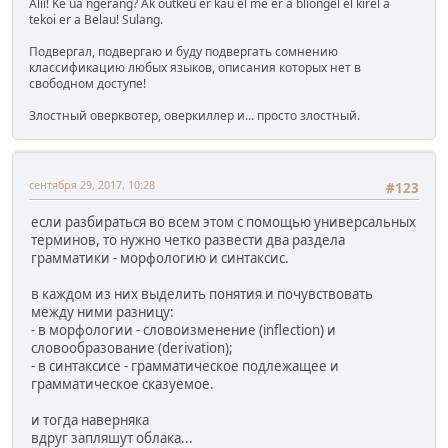
Alii! Ke ua ngerang? Ak outkeu er kau el me er a bliongel el kirel a
tekoi er a Belau! Sulang.
Подвергал, подвергаю и буду подвергать сомнению
классификацию любых языков, описания которых нет в
свободном доступе!
Злостный оверквотер, оверкиллер и... просто злостный.
сентября 29, 2017, 10:28
#123
если разбираться во всем этом с помощью универсальных
терминов, то нужно четко развести два раздела
грамматики - морфологию и синтаксис.
в каждом из них выделить понятия и почувствовать
между ними разницу:
- в морфологии - словоизменение (inflection) и
словообразование (derivation);
- в синтаксисе - грамматическое подлежащее и
грамматическое сказуемое.
и тогда наверняка
вдруг запляшут облака...