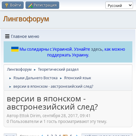
Войти
Регистрация
Лингвофорум
Главное меню
Мы солидарны с Украиной. Узнайте
здесь
, как можно
поддержать Украину.
Лингвофорум
Теоретический раздел
►
Языки Дальнего Востока
Японский язык
►
►
версии в японском - австронезийский след?
►
версии в японском -
австронезийский след?
Автор Ettok Dirim, сентября 28, 2017, 09:41
0 Пользователи и 1 гость просматривают эту тему.