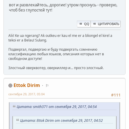
вот и развлекайтесь, дорогие! утром проснусь - проверю,
чтоб без глупостей тут!
QQ
ЦИТИРОВАТЬ
Alii! Ke ua ngerang? Ak outkeu er kau el me er a bliongel el kirel a
tekoi er a Belau! Sulang.
Подвергал, подвергаю и буду подвергать сомнению
классификацию любых языков, описания которых нет в
свободном доступе!
Злостный оверквотер, оверкиллер и... просто злостный.
Ettok Dirim
⚐
сентября 29, 2017, 05:04
#111
Цитата: smith371 от сентября 29, 2017, 04:54
Цитата: Ettok Dirim от сентября 29, 2017, 04:52