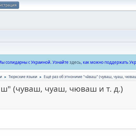
истрация
ы солидарны с Украиной. Узнайте
здесь
, как можно поддержать Укр
ки
Тюркские языки
Ещё раз об этнониме "чăваш" (чуваш, чуаш, чюваш 
►
►
" (чуваш, чуаш, чюваш и т. д.)