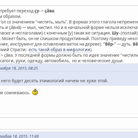
 требует переход
çу-
>
çăва
.
м образом.
ол со значением "чистить, мыть". В формах этого глагола непреме
ыть и çăвнă) — мыл, чистил. Но и в начальной форме нельзя исключ
акже и неглаголами) с конечным [у] такая же ситуация.
Шу-
(ползай)
. Может быть, он не слишком продуктивный. Поэтому приведу нек
ние, инструмент для оставления меток на дереве).
"Вĕр-"
— дуть.
Вĕ
Змий Страсти;
есть такой образ в мифологии
).
в- > çăва. У последней формы должно быть по идее значение "чистили
 сапоги, руки, одежду, автомобиль, но и человеческие души.
абря 18, 2015, 08:25
 него будет десять этимологий ничем не хуже этой.
 не сомневаюсь.
кабря 18, 2015, 11:49