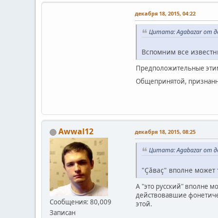
декабря 18, 2015, 04:22
Цитата: Agabazar от де
Вспомним все известн
Предположительные эти
Общепринятой, признанн
Awwal12
декабря 18, 2015, 08:25
Цитата: Agabazar от де
"Çăваç" вполне может
А "это русский" вполне м
действовавшие фонетическ
Сообщения: 80,009
этой.
Записан