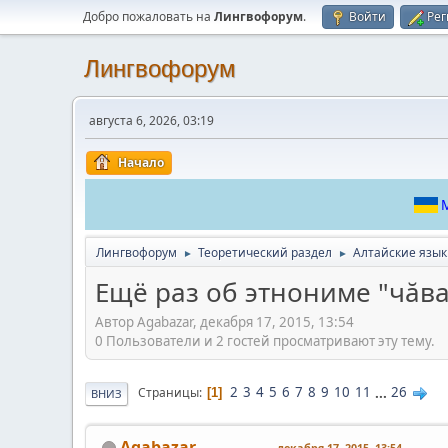
Добро пожаловать на
Лингвофорум
.
Войти
Рег
Лингвофорум
августа 6, 2026, 03:19
Начало
М
Лингвофорум
Теоретический раздел
Алтайские язы
►
►
Ещё раз об этнониме "чăваш
Автор Agabazar, декабря 17, 2015, 13:54
0 Пользователи и 2 гостей просматривают эту тему.
2
3
4
5
6
7
8
9
10
11
...
26
Страницы
1
ВНИЗ
Agabazar
декабря 17, 2015, 13:54