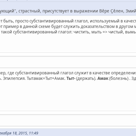
дующий", страстный, присутствует в выражении Вĕре Çĕлен, Зми
ет быть, просто субстантивированный глагол, используемый в качес
от пример в данной схеме будет служить доказательством в другом
 такой субстантивированный глагол: чистить, мыть => чистый, вым
р, где субстантивированный глагол служит в качестве определени
. Эпилепсия. Тытамак=Тыт+Амак.
Тыт-
(держать).
Амак
(болезнь) . З
кабря 18, 2015, 11:49