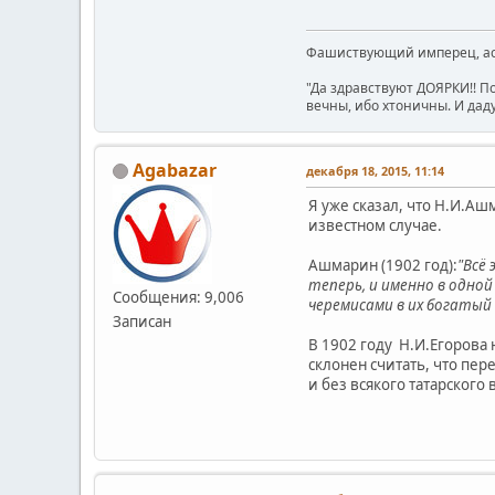
Фашиствующий имперец, асе
"Да здравствуют ДОЯРКИ!! П
вечны, ибо хтоничны. И даду
Agabazar
декабря 18, 2015, 11:14
Я уже сказал, что Н.И.А
известном случае.
Ашмарин (1902 год):
"Всё
теперь, и именно в одной и
Сообщения: 9,006
черемисами в их богатый
Записан
В 1902 году Н.И.Егорова 
склонен считать, что пер
и без всякого татарского 