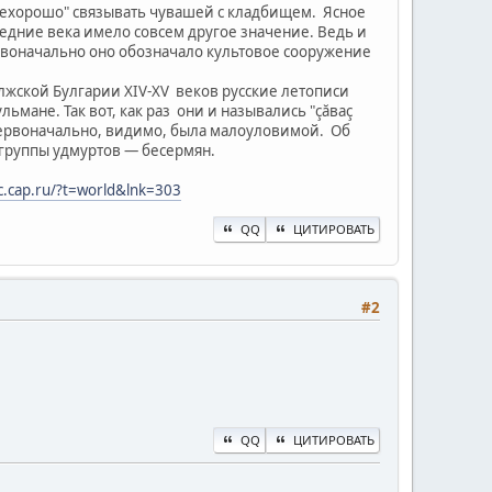
"нехорошо" связывать чувашей с кладбищем. Ясное
средние века имело совсем другое значение. Ведь и
ервоначально оно обозначало культовое сооружение
лжской Булгарии XIV-XV веков русские летописи
сульмане. Так вот, как раз они и назывались "çăваç
первоначально, видимо, была малоуловимой. Об
 группы удмуртов — бесермян.
nc.cap.ru/?t=world&lnk=303
QQ
ЦИТИРОВАТЬ
#2
QQ
ЦИТИРОВАТЬ