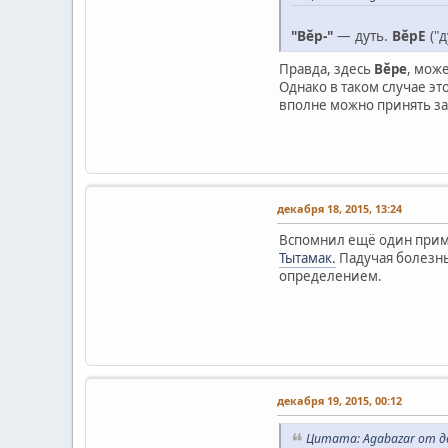
"Вĕр-"
— дуть.
ВĕрЕ
("
Правда, здесь
Вĕре
, мож
Однако в таком случае эт
вполне можно принять за
декабря 18, 2015, 13:24
Вспомнил ещё один приме
Тытамак.
Падучая болезнь
определением.
декабря 19, 2015, 00:12
Цитата: Agabazar от де