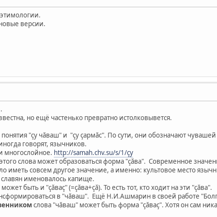
 этимологии.
новые версии.
.
звестна, но ещё частенько превратно истолковывется.
 понятия "çу чăваш" и "çу çармăс". По сути, они обозначают чува
иногда говорят, язычников.
 и многослойное.
http://samah.chv.su/s/1/çу
 этого слова может образоваться форма "çăва". Современное значе
ло иметь совсем другое значение, а именно: культовое место языч
х славян именовалось капище.
может быть и "çăваç" (=çăва+çă). То есть тот, кто ходит на эти "çăва".
ансформироваться в "чăваш". Ещё Н.И.Ашмарин в своей работе "Болг
венником
слова "чăваш" может быть форма "çăваç". Хотя он сам ни