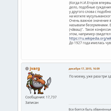
(Когда Н.И.Егоров вперв
дело, подобные суждения 
у другого слова с подоб
на могиле мусульманского
Очень важное значение в
называли бесермянами. 
(чăваш)". Такое конфесс
этом, например свидетел
https://ru.wikipedia.org/w
До 1927 года имелась чув
jvarg
декабря 17, 2015, 16:09
По моему, уже раза три з
Сообщения: 17,737
Записан
Все боятся быть обвинённым