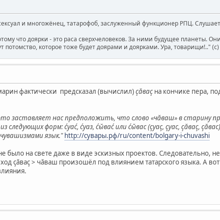
ксуал и многожёнец, татарофоб, заслуженный функционер РПЦ. Слушает 
отому что доярки - это раса сверхчеловеков. За ними будущее планеты. О
т потомство, которое тоже будет доярами и доярками. Ура, товарищи!.." (c
шмарин фактически предсказал (вычислил)
çăваç
на кончике пера, по
 это заставляет нас предположить, что слово «чăваш» в старину пр
з следующих форм: ćуаć, ćуаз, ćы̆ваć или ćы̆вас (çуаç, çуас, çăваç, çă
 чувашизмами язык."
http://сувары.рф/ru/content/bolgary-i-chuvashi
не было на свете даже в виде эскизных проектов. Следовательно, н
еход çăваç > чăваш произошёл под влиянием татарского языка. А во
влияния.