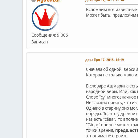
Вспомним все известные
Может быть, предложим 
Сообщения: 9,006
Записан
декабря 17, 2015, 15:19
Сначала об одной версии
Которая не только мало и
В словаре Ашмарина есть
народной веры. Или, как 
Слово "çу" многозначное
Не сложно понять, что из
Однако в старину оно мог
обряды. То, что у древни
Раз есть "çăва", то вполне 
"Çăваç" вполне может тр
точки зрения,
предшест
этнонима не строил.