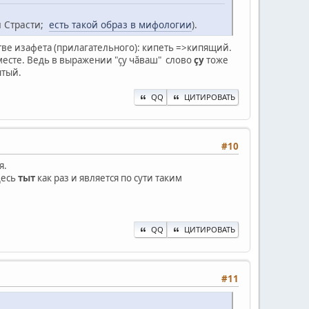
й Страсти;
есть такой образ в мифологии
).
тве изафета (прилагательного): кипеть =>кипящий.
 месте. Ведь в выражении "çу чăваш" слово
çу
тоже
ытый.
QQ
ЦИТИРОВАТЬ
#10
я.
десь
тыт
как раз и является по сути таким
QQ
ЦИТИРОВАТЬ
#11