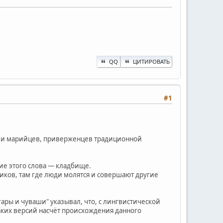
QQ
ЦИТИРОВАТЬ
#1
шей и марийцев, приверженцев традиционной
ние этого слова — кладбище.
ников, там где люди молятся и совершают другие
ары и чуваши" указывал, что, с лингвистической
каких версий насчёт происхождения данного