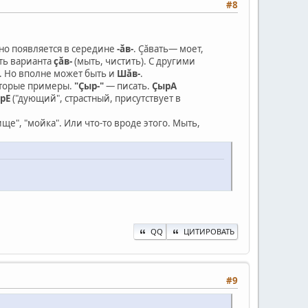
#8
нно появляется в середине
-ăв-
. Çăвать— моет,
ать варианта
çăв-
(мыть, чистить). С другими
. Но вполне может быть и
Шăв-
.
оторые примеры.
"Çыр-"
— писать.
ÇырА
рЕ
("дующий", страстный, присутствует в
ще", "мойка". Или что-то вроде этого. Мыть,
QQ
ЦИТИРОВАТЬ
#9