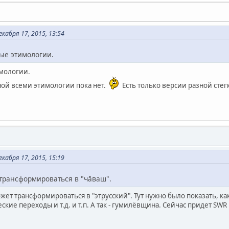
кабря 17, 2015, 13:54
ые этимологии.
мологии.
ой всеми этимологии пока нет.
Есть только версии разной сте
кабря 17, 2015, 15:19
 трансформироваться в "чăваш".
ожет трансформироваться в "этрусский". Тут нужно было показать, ка
ие переходы и т.д. и т.п. А так - гумилёвщина. Сейчас придет SWR