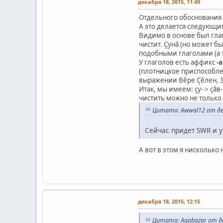
декабря 18, 2015, 11:49
Отдельного обоснования
А это делается следующи
Видимо в основе был глаг
чистит. Çунă (но может б
подобными глаголами (а т
У глаголов есть аффикс
-а
(плотницкое приспособле
выражении Вĕре Çĕлен, 
Итак, мы имеем: çу- > çă
чистить можно не только
Цитата: Awwal12 от дек
Сейчас придет SWR и у
А вот в этом я нисколько
декабря 18, 2015, 12:15
Цитата: Agabazar от де