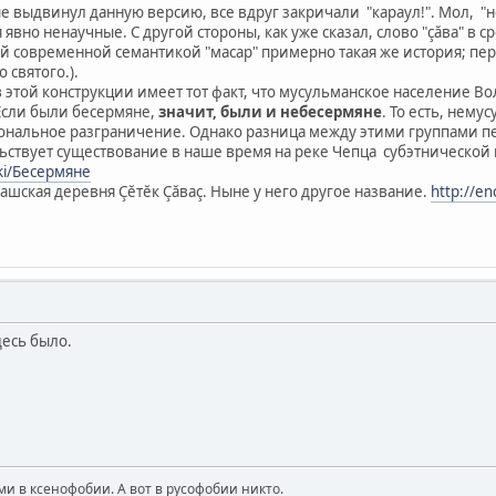
ые выдвинул данную версию, все вдруг закричали "караул!". Мол, 
явно ненаучные. С другой стороны, как уже сказал, слово "çăва" в 
ной современной семантикой "масар" примерно такая же история; п
 святого.).
 этой конструкции имеет тот факт, что мусульманское население Во
Если были бесермяне,
значит, были и небесермяне
. То есть, нему
иональное разграничение. Однако разница между этими группами 
ьствует существование в наше время на реке Чепца субэтнической
iki/Бесермяне
ашская деревня Çĕтĕк Çăваç. Ныне у него другое название.
http://e
десь было.
и в ксенофобии. А вот в русофобии никто.