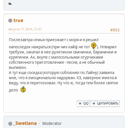
🐇
true
августа 17, 2016, 21:07
#852
Послезавтра семья приезжает с моря и я решил
напоследок нажраться (при них кайф не тот
). Нпварил
требухи, закатал в нее рулетиком свининки, баранинки и
курятинки. Ах, вкупе с малосольными огурчиками
собственного приготовления - песня, а не обычный
выпивон.
А тут еще соседка (которую соблазнял по Лайну) заявила
мне, что я эмоционально надорван. ХЗ, наверное имела в
виду, что я перетосковал. Ну что ж, тогда тем более святое
дело
QQ
ЦИТИРОВАТЬ
_Swetlana
Moderator