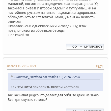
машиной, посмотрела на дядечек и аж вся расцвела: "О,
такой-то! Привет! И второй рядом!" И тут гумлышки на
чистейшем русском начинают радоваться, здороваться,
обсуждать что-то с тетечкой. Блин, у меня аж челюсть
отвисла...
Оказалось они одноклассники и соседи. Ну, я так
предположил из обрывков беседы.
Сюр какой-то...
QQ
ЦИТИРОВАТЬ
ноября 14, 2016, 10:21
#871
Цитата: _Swetlana от ноября 13, 2016, 22:20
Как эти нити закрепить внутри кастрюли
Так как нават редко кто делает для себя, то даже не знаю.
Всегда покупаю готовый.