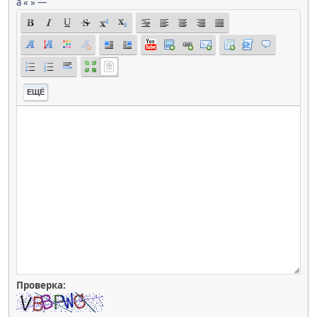
á
«
»
—
ЕЩЁ
Проверка: