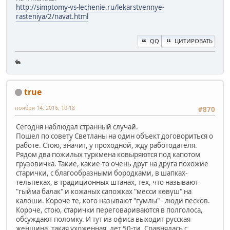
http://simptomy-vs-lechenie.ru/lekarstvennye-
rasteniya/2/navat.html
QQ
ЦИТИРОВАТЬ
🐇
true
ноября 14, 2016, 10:18
#870
Сегодня наблюдал странный случай.
Пошел по совету Светланы на один объект договориться о
работе. Стою, значит, у проходной, жду работодателя.
Рядом два пожилых туркмена ковыряются под капотом
грузовичка. Такие, какие-то очень друг на друга похожие
старички, с благообразными бородками, в шапках-
тельпеках, в традиционных штанах, тех, что называют
"гыйма балак" и кожаных сапожках "месси көвүш" на
калоши. Короче те, кого называют "гумлы" - люди песков.
Короче, стою, старички переговариваются в полголоса,
обсуждают поломку. И тут из офиса выходит русская
женщина, такая ухоженная, лет 50-ти. Сравнялась с