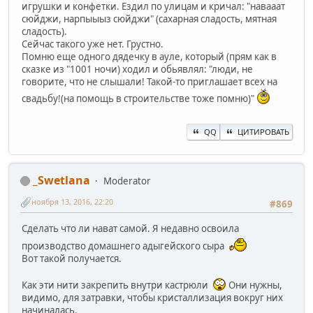
игрушки и конфетки. Ездил по улицам и кричал: "навааат
сюйджи, нарпыыыз сюйджи" (сахарная сладость, мятная
сладость).
Сейчас такого уже нет. Грустно.
Помню еще одного дядечку в ауле, который (прям как в
сказке из "1001 ночи) ходил и обьявлял: "люди, не
говорите, что не слышали! Такой-то приглашает всех на
свадьбу!(на помощь в строительстве тоже помню)"
QQ
ЦИТИРОВАТЬ
_Swetlana
Moderator
ноября 13, 2016, 22:20
#869
Сделать что ли нават самой. Я недавно освоила
производство домашнего адыгейского сыра
Вот такой получается.
Как эти нити закрепить внутри кастрюли
Они нужны,
видимо, для затравки, чтобы кристаллизация вокруг них
начиналась.