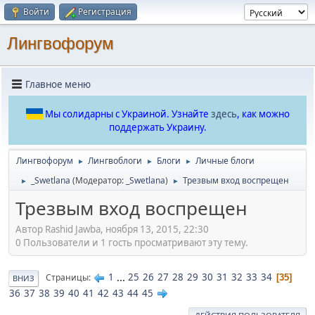
Войти
Регистрация
Лингвофорум
Главное меню
Мы солидарны с Украиной. Узнайте
здесь
, как можно
поддержать Украину.
Лингвофорум
Лингвоблоги
Блоги
Личные блоги
►
►
►
_Swetlana
(Модератор:
_Swetlana
)
Трезвым вход воспрещен
►
►
Трезвым вход воспрещен
Автор Rashid Jawba, ноября 13, 2015, 22:30
0 Пользователи и 1 гость просматривают эту тему.
1
...
25
26
27
28
29
30
31
32
33
34
Страницы
35
ВНИЗ
36
37
38
39
40
41
42
43
44
45