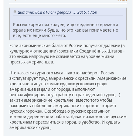
Цитата: Лом d10 от февраля 5, 2015, 17:50
Россия кормит их холуев, и до недавнего времени
жрала их ножки буша, но это как вы понимаете не
всё, есть ещё много чего.
Если экономические блага от России получают далёкие (в
культурном отношении) союзники Соединённых Штатов -
это никак напрямую не сказывается на уровне жизни
простых американцев.
Что касается куриного мяса - так это наоборот, Россия
эксплуатирует труд американских крестьян. Американские
крестьяне живут в самых худших условиях среди
американцев (вдали от города, выполняют
неквалифицированную работу по разведению куриц...)
Так эти американские крестьяне, вместо того чтобы
накормить побольше американских горожан - кормят
русских горожан. Освобождаю русских крестьян от
тяжёлой деревенской работы. Давая возможность русским
крестьянам переселиться в город, в удобство. И кушать
американских куриц.