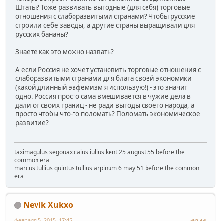
Штаты? Тоже развивать выгодные (для себя) торговые
отношения с слаборазвитыми странами? Чтобы русские
строили себе заводы, а другие страны выращивали для
русских бананы?
Знаете как это можно назвать?
А если Россия не хочет установить торговые отношения с
слаборазвитыми странами для блага своей экономики
(какой длинный эвфемизм я использую!) - это значит
одно. Россия просто сама вмешивается в чужие дела в
дали от своих границ - не ради выгоды своего народа, а
просто чтобы что-то поломать? Поломать экономическое
развитие?
taximagulus segouax caius iulius kent 25 august 55 before the
common era
marcus tullius quintus tullius arpinum 6 may 51 before the common
era
Nevik Xukxo
февраля 5, 2015, 17:45