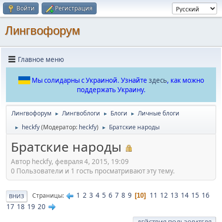
Войти
Регистрация
Лингвофорум
Главное меню
Мы солидарны с Украиной. Узнайте
здесь
, как можно
поддержать Украину.
Лингвофорум
Лингвоблоги
Блоги
Личные блоги
►
►
►
heckfy
(Модератор:
heckfy
)
Братские народы
►
►
Братские народы
Автор heckfy, февраля 4, 2015, 19:09
0 Пользователи и 1 гость просматривают эту тему.
1
2
3
4
5
6
7
8
9
11
12
13
14
15
16
Страницы
10
ВНИЗ
17
18
19
20