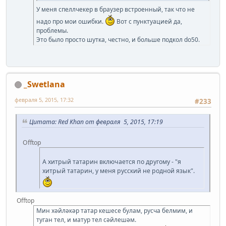
У меня спеллчекер в браузер встроенный, так что не
надо про мои ошибки.
Вот с пунктуацией да,
проблемы.
Это было просто шутка, честно, и больше подкол do50.
_Swetlana
февраля 5, 2015, 17:32
#233
Цитата: Red Khan от февраля 5, 2015, 17:19
Offtop
А хитрый татарин включается по другому - "я
хитрый татарин, у меня русский не родной язык".
Offtop
Мин хәйләкәр татар кешесе булам, русча белмим, и
туган тел, и матур тел сәйлешәм.