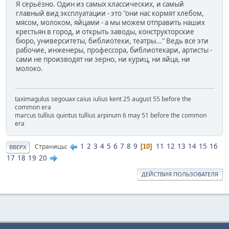
Я серьёзно. Один из самых классических, и самый
главный вид эксплуатации - это "они нас кормят хлебом,
мясом, молоком, яйцами - а мы можем отправить наших
крестьян в город, и открыть заводы, конструкторские
бюро, университеты, библиотеки, театры..." Ведь все эти
рабочие, инженеры, профессора, библиотекари, артисты -
сами не производят ни зерно, ни куриц, ни яйца, ни
молоко.
taximagulus segouax caius iulius kent 25 august 55 before the
common era
marcus tullius quintus tullius arpinum 6 may 51 before the common
era
1
2
3
4
5
6
7
8
9
11
12
13
14
15
16
Страницы
10
ВВЕРХ
17
18
19
20
ДЕЙСТВИЯ ПОЛЬЗОВАТЕЛЯ