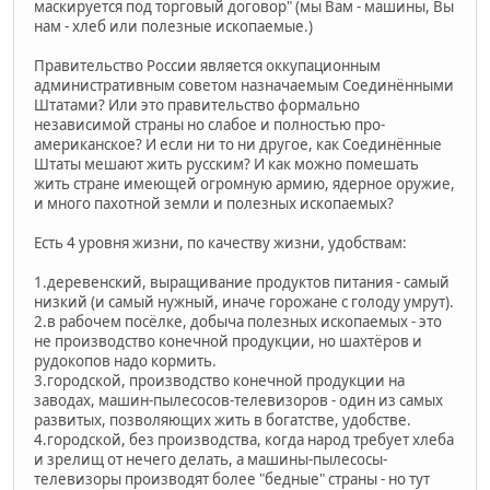
маскируется под торговый договор" (мы Вам - машины, Вы
нам - хлеб или полезные ископаемые.)
Правительство России является оккупационным
административным советом назначаемым Соединёнными
Штатами? Или это правительство формально
независимой страны но слабое и полностью про-
американское? И если ни то ни другое, как Соединённые
Штаты мешают жить русским? И как можно помешать
жить стране имеющей огромную армию, ядерное оружие,
и много пахотной земли и полезных ископаемых?
Есть 4 уровня жизни, по качеству жизни, удобствам:
1.деревенский, выращивание продуктов питания - самый
низкий (и самый нужный, иначе горожане с голоду умрут).
2.в рабочем посёлке, добыча полезных ископаемых - это
не производство конечной продукции, но шахтёров и
рудокопов надо кормить.
3.городской, производство конечной продукции на
заводах, машин-пылесосов-телевизоров - один из самых
развитых, позволяющих жить в богатстве, удобстве.
4.городской, без производства, когда народ требует хлеба
и зрелищ от нечего делать, а машины-пылесосы-
телевизоры производят более "бедные" страны - но тут