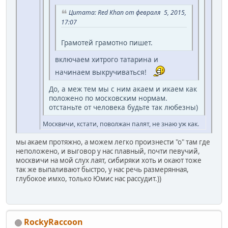
Цитата: Red Khan от февраля 5, 2015,
17:07
Грамотей грамотно пишет.
включаем хитрого татарина и
начинаем выкручиваться!
До, а меж тем мы с ним акаем и икаем как
положено по московским нормам.
отстаньте от человека будьте так любезны)
Москвичи, кстати, поволжан палят, не знаю уж как.
мы акаем протяжно, а можем легко произнести "о" там где
неположено, и выговор у нас плавный, почти певучий,
москвичи на мой слух лаят, сибиряки хоть и окают тоже
так же выпаливают быстро, у нас речь размерянная,
глубокое имхо, только Юмис нас рассудит.))
RockyRaccoon