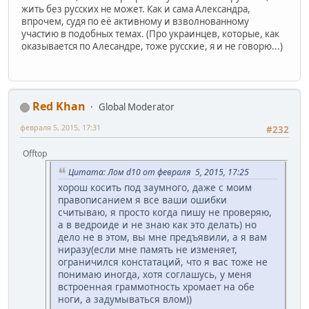
жить без русских не может. Как и сама Александра,
впрочем, судя по её активному и взволнованному
участию в подобных темах. (Про украинцев, которые, как
оказывается по Алесандре, тоже русские, я и не говорю...)
Red Khan
Global Moderator
февраля 5, 2015, 17:31
#232
Offtop
Цитата: Лом d10 от февраля 5, 2015, 17:25
хорош косить под заумного, даже с моим
правописанием я все ваши ошибки
считываю, я просто когда пишу не проверяю,
а в ведроиде и не знаю как это делать) но
дело не в этом, вы мне предъявили, а я вам
ниразу(если мне память не изменяет,
ограничился констатаций, что я вас тоже не
понимаю иногда, хотя соглашусь, у меня
встроенная граммотность хромает на обе
ноги, а задумываться влом))