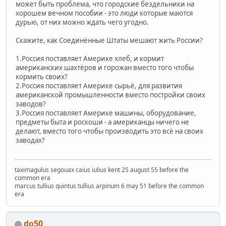
может быть проблема, что городские бездельники на
хорошем вечном пособии - это люди которые маются
дурью, от них можно ждать чего угодно.
Скажите, как Соединённые Штаты мешают жить России?
1.Россия поставляет Америке хлеб, и кормит
американских шахтёров и горожан вместо того чтобы
кормить своих?
2.Россия поставляет Америке сырьё, для развития
американской промышленности вместо постройки своих
заводов?
3.Россия поставляет Америке машины, оборудование,
предметы быта и роскоши - а американцы ничего не
делают, вместо того чтобы производить это всё на своих
заводах?
taximagulus segouax caius iulius kent 25 august 55 before the
common era
marcus tullius quintus tullius arpinum 6 may 51 before the common
era
do50