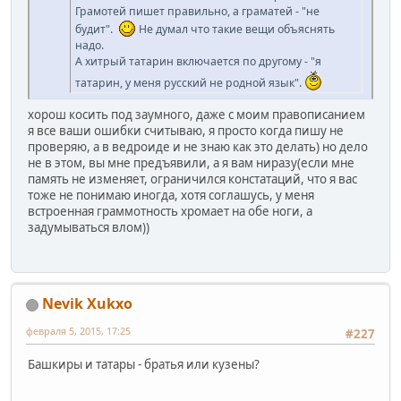
Грамотей пишет правильно, а граматей - "не
будит".
Не думал что такие вещи объяснять
надо.
А хитрый татарин включается по другому - "я
татарин, у меня русский не родной язык".
хорош косить под заумного, даже с моим правописанием
я все ваши ошибки считываю, я просто когда пишу не
проверяю, а в ведроиде и не знаю как это делать) но дело
не в этом, вы мне предъявили, а я вам ниразу(если мне
память не изменяет, ограничился констатаций, что я вас
тоже не понимаю иногда, хотя соглашусь, у меня
встроенная граммотность хромает на обе ноги, а
задумываться влом))
Nevik Xukxo
февраля 5, 2015, 17:25
#227
Башкиры и татары - братья или кузены?