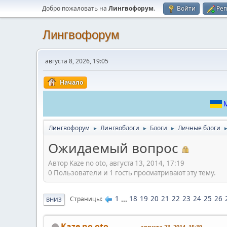
Добро пожаловать на
Лингвофорум
.
Войти
Рег
Лингвофорум
августа 8, 2026, 19:05
Начало
М
Лингвофорум
Лингвоблоги
Блоги
Личные блоги
►
►
►
Ожидаемый вопрос
Автор Kaze no oto, августа 13, 2014, 17:19
0 Пользователи и 1 гость просматривают эту тему.
1
...
18
19
20
21
22
23
24
25
26
Страницы
ВНИЗ
Kaze no oto
августа 23, 2014, 15:39