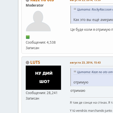
Moderator
Цитата: RockyRaccoon о
Как это вы ещё амери
Це буде коли я отримую п
Сообщения: 4,538
Записан
LUTS
августа 23, 2014, 15:43
Цитата: Kaze no oto от 
отримую
отримаю
Сообщения: 28,241
Записан
Я там де сонце на стінах. Я 
Y tú vendrás marchando junto a