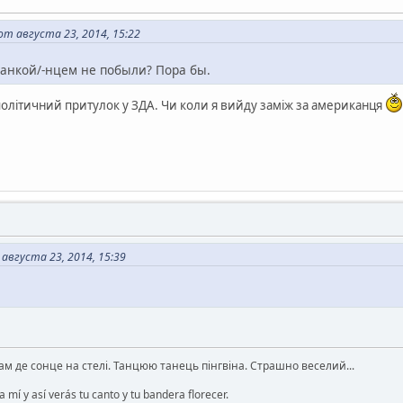
т августа 23, 2014, 15:22
канкой/-нцем не побыли? Пора бы.
олітичний притулок у ЗДА. Чи коли я вийду заміж за американця
августа 23, 2014, 15:39
там де сонце на стелі. Танцюю танець пінгвіна. Страшно веселий...
 mí y así verás tu canto y tu bandera florecer.