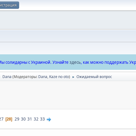
истрация
ы солидарны с Украиной. Узнайте
здесь
, как можно поддержать Укр
Dana
(Модераторы:
Dana
,
Kaze no oto
)
Ожидаемый вопрос
►
►
27
29
30
31
32
33
28