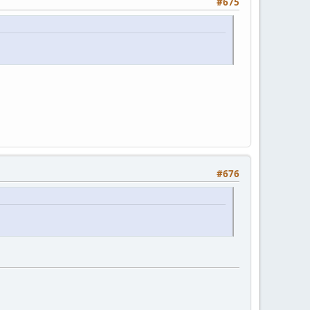
#675
#676