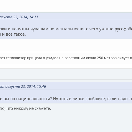
густа 23, 2014, 14:11
зки и понятны чувашам по ментальности, c чего уж мне русофобс
 и все такое.
рез тепловизор прицела я увидел на расстоянии около 250 метров силуэт 
т августа 23, 2014, 15:46
 же вы по национальности? Ну хоть в личке сообщите; если надо -
яю, что никому не скажете.