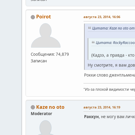
Poirot
августа 23, 2014, 16:06
Цитата: Kaze no oto от 
Цитата: RockyRaccoon
Сообщения: 74,879
(Кадзэ, а правда - к
Записан
Ну смотрите, я вам до
Рокки слово джентльмена
"Из-за плохой видимости че
Kaze no oto
августа 23, 2014, 16:19
Moderator
Раккун
, не могу вам лич