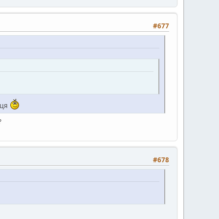
#677
нця
?
#678