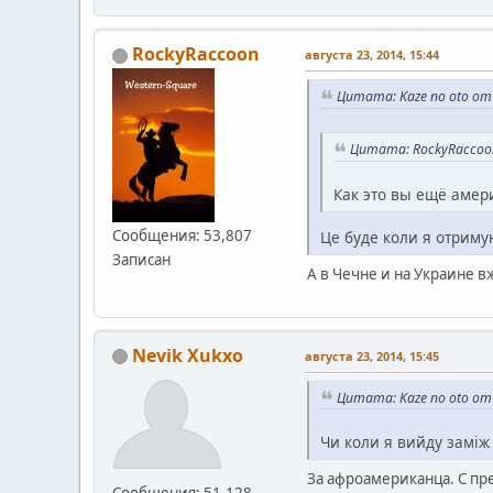
RockyRaccoon
августа 23, 2014, 15:44
Цитата: Kaze no oto от 
Цитата: RockyRaccoon
Как это вы ещё амер
Сообщения: 53,807
Це буде коли я отриму
Записан
А в Чечне и на Украине 
Nevik Xukxo
августа 23, 2014, 15:45
Цитата: Kaze no oto от 
Чи коли я вийду заміж
За афроамериканца. С п
Сообщения: 51,128