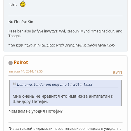
ъhъ
Nu Elck Syn Sin
Þese ben also þy fyve inwyttys: Wyl, Resoun, Mynd, Ymaginacioun, and
Thoght.
כִּי-אָז אֶהְפֹּךְ אֶל-עַמִּים, שָׂפָה בְרוּרָה, לִקְרֹא כֻלָּם בְּשֵׁם יְהוָה, לְעָבְדוֹ שְׁכֶם אֶחָד
Poirot
августа 14, 2014, 19:55
#311
Цитата: Sandar от августа 14, 2014, 19:33
Мне очень не нравится єто имя из-за антипатии к
Шандору Петефи.
Чем вам не угодил Петефи?
"Из-за плохой видимости через тепловизор прицела я увидел на