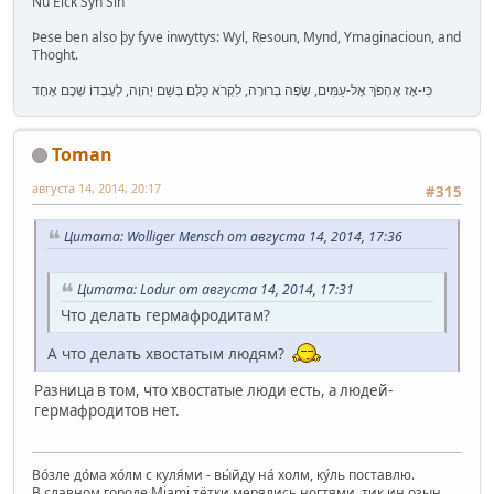
Nu Elck Syn Sin
Þese ben also þy fyve inwyttys: Wyl, Resoun, Mynd, Ymaginacioun, and
Thoght.
כִּי-אָז אֶהְפֹּךְ אֶל-עַמִּים, שָׂפָה בְרוּרָה, לִקְרֹא כֻלָּם בְּשֵׁם יְהוָה, לְעָבְדוֹ שְׁכֶם אֶחָד
Toman
августа 14, 2014, 20:17
#315
Цитата: Wolliger Mensch от августа 14, 2014, 17:36
Цитата: Lodur от августа 14, 2014, 17:31
Что делать гермафродитам?
А что делать хвостатым людям?
Разница в том, что хвостатые люди есть, а людей-
гермафродитов нет.
Во́зле до́ма хо́лм с куля́ми - вы́йду на́ холм, ку́ль поставлю.
В славном городе Miami тётки мерялись ногтями, тик иң озын