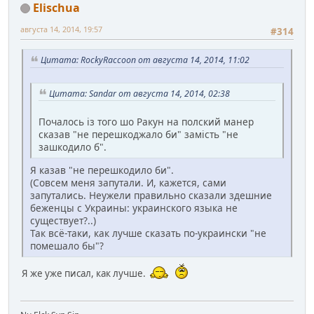
Elischua
августа 14, 2014, 19:57
#314
Цитата: RockyRaccoon от августа 14, 2014, 11:02
Цитата: Sandar от августа 14, 2014, 02:38
Почалось із того шо Ракун на полский манер
сказав "не перешкоджало би" замість "не
зашкодило б".
Я казав "не перешкодило би".
(Совсем меня запутали. И, кажется, сами
запутались. Неужели правильно сказали здешние
беженцы с Украины: украинского языка не
существует?..)
Так всё-таки, как лучше сказать по-украински "не
помешало бы"?
Я же уже писал, как лучше.