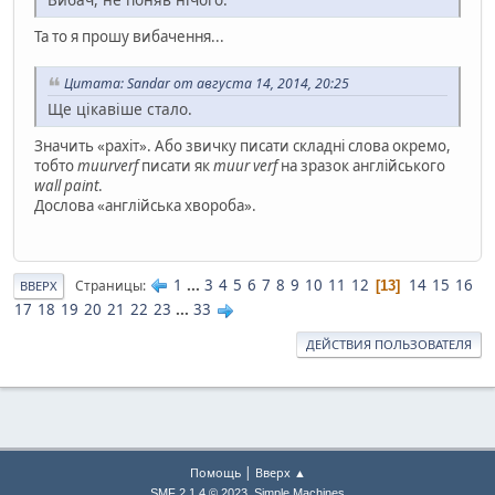
Та то я прошу вибачення...
Цитата: Sandar от августа 14, 2014, 20:25
Ще цікавіше стало.
Значить «рахіт». Або звичку писати складні слова окремо,
тобто
muurverf
писати як
muur verf
на зразок англійського
wall paint
.
Дослова «англійська хвороба».
1
...
3
4
5
6
7
8
9
10
11
12
14
15
16
Страницы
13
ВВЕРХ
17
18
19
20
21
22
23
...
33
ДЕЙСТВИЯ ПОЛЬЗОВАТЕЛЯ
|
Помощь
Вверх ▲
,
SMF 2.1.4 © 2023
Simple Machines