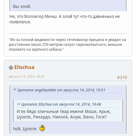
Вы злой.
Не, это Воллигер Менш. А злой тут что-то давненько не
появлялся.
"Из-за плохой видимости через тепловизор прицела я увидел на
расстоянии около 250 метров силуэт парнокопытного, внешне
похожего на крупного кабана."
Elischua
августа 14, 2014, 19:53
#310
Цитата: engelseziekte от августа 14, 2014, 19:51
Цитата: Elischua от августа 14, 2014, 19:48
И як бѫдє кличьныи твар имєни Мошє, Арьѥ,
Џузєпє, Рикардо, Николá, Анри, Вано, Гоги?
hєй, Џузєпє