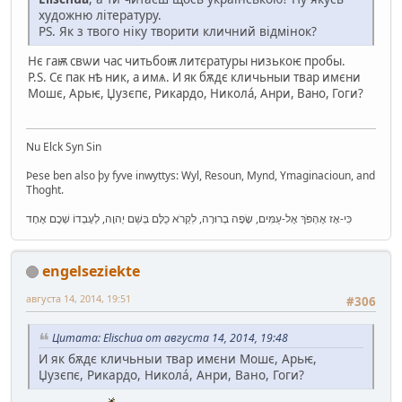
художню літературу.
PS. Як з твого ніку творити кличний відмінок?
Нє гаѭ свѡи час читьбоѭ литєратуры низькоѥ пробы.
P.S. Сє пак нѣ ник, а имѧ. И як бѫдє кличьныи твар имєни
Мошє, Арьѥ, Џузєпє, Рикардо, Николá, Анри, Вано, Гоги?
Nu Elck Syn Sin
Þese ben also þy fyve inwyttys: Wyl, Resoun, Mynd, Ymaginacioun, and
Thoght.
כִּי-אָז אֶהְפֹּךְ אֶל-עַמִּים, שָׂפָה בְרוּרָה, לִקְרֹא כֻלָּם בְּשֵׁם יְהוָה, לְעָבְדוֹ שְׁכֶם אֶחָד
engelseziekte
августа 14, 2014, 19:51
#306
Цитата: Elischua от августа 14, 2014, 19:48
И як бѫдє кличьныи твар имєни Мошє, Арьѥ,
Џузєпє, Рикардо, Николá, Анри, Вано, Гоги?