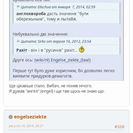
Цитата: Elischua от января 7, 2014, 02:59
англохвороба
дасть значенѥ "бути
обережьным", тому и пытаВѫ.
Небуквально дві значення:
Цитата: Sirko от апреля 16, 2012, 23:54
Рахіт
- він і в "русинів" рахіт...
Друге ось:
(wiki/nl) Engelse_ziekte_(taal)
Перше тут було дуже корисним, бо дозволяє легко
виявити придурків-демагогів.
Ще цікавіше стало. Вибач, не поняв нічого.
Я думав "ангел" (engel) і ще там щось не знаю що.
engelseziekte
августа 14, 2014, 20:27
#320