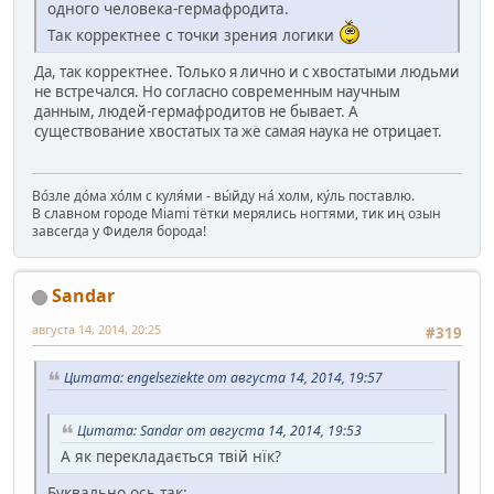
одного человека-гермафродита.
Так корректнее с точки зрения логики
Да, так корректнее. Только я лично и с хвостатыми людьми
не встречался. Но согласно современным научным
данным, людей-гермафродитов не бывает. А
существование хвостатых та же самая наука не отрицает.
Во́зле до́ма хо́лм с куля́ми - вы́йду на́ холм, ку́ль поставлю.
В славном городе Miami тётки мерялись ногтями, тик иң озын
завсегда у Фиделя борода!
Sandar
августа 14, 2014, 20:25
#319
Цитата: engelseziekte от августа 14, 2014, 19:57
Цитата: Sandar от августа 14, 2014, 19:53
А як перекладається твій нїк?
Буквально ось так: