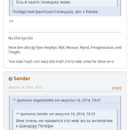
Ось в нього галицька мова.
Псевдо-емігрантсько-галицька, він з Києва.
++
Nu Elck Syn Sin
Þese ben also þy fyve inwyttys: Wyl, Resoun, Mynd, Ymaginacioun, and
Thoght.
כִּי-אָז אֶהְפֹּךְ אֶל-עַמִּים, שָׂפָה בְרוּרָה, לִקְרֹא כֻלָּם בְּשֵׁם יְהוָה, לְעָבְדוֹ שְׁכֶם אֶחָד
Sandar
августа 14, 2014, 19:53
#308
Цитата: engelseziekte от августа 14, 2014, 19:47
Цитата: Sandar от августа 14, 2014, 19:33
Мне очень не нравится єто имя из-за антипатии
к Шандору Петефи.