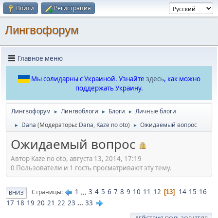
Войти
Регистрация
Лингвофорум
Главное меню
Мы солидарны с Украиной. Узнайте
здесь
, как можно
поддержать Украину.
Лингвофорум
Лингвоблоги
Блоги
Личные блоги
►
►
►
Dana
(Модераторы:
Dana
,
Kaze no oto
)
Ожидаемый вопрос
►
►
Ожидаемый вопрос
Автор Kaze no oto, августа 13, 2014, 17:19
0 Пользователи и 1 гость просматривают эту тему.
1
...
3
4
5
6
7
8
9
10
11
12
14
15
16
Страницы
13
ВНИЗ
17
18
19
20
21
22
23
...
33