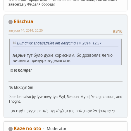
завсегда у Фиделя борода!
Elischua
августа 14, 2014, 20:20
#316
Цитата: engelseziekte от августа 14, 2014, 19:57
Перше
тут було дуже корисним, бо дозволяє легко
виявити придурків-демагогів.
То ѥ
котрє
?
Nu Elck Syn Sin
Þese ben also þy fyve inwyttys: Wyl, Resoun, Mynd, Ymaginacioun, and
Thoght.
כִּי-אָז אֶהְפֹּךְ אֶל-עַמִּים, שָׂפָה בְרוּרָה, לִקְרֹא כֻלָּם בְּשֵׁם יְהוָה, לְעָבְדוֹ שְׁכֶם אֶחָד
Kaze no oto
Moderator