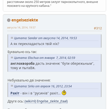
расстоянии около 250 метров силуэт парнокопытного, внешне
похожего на крупного кабана."
engelseziekte
августа 14, 2014, 19:57
#312
Цитата: Sandar от августа 14, 2014, 19:53
А як перекладається твій нїк?
Буквально ось так:
Цитата: Elischua от января 7, 2014, 02:59
англохвороба
дасть значенѥ "бути обережьным",
тому и пытаВѫ.
Небуквально дві значення:
Цитата: Sirko от апреля 16, 2012, 23:54
Рахіт
- він і в "русинів" рахіт...
Друге ось:
(wiki/nl) Engelse_ziekte_(taal)