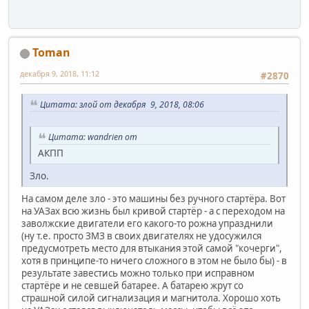
Toman
декабря 9, 2018, 11:12
#2870
Цитата: злой от декабря 9, 2018, 08:06
Цитата: wandrien от
АКПП
Зло.
На самом деле зло - это машины без ручного стартёра. Вот
на УАЗах всю жизнь был кривой стартёр - а с переходом на
заволжские двигатели его какого-то рожна упразднили
(ну т.е. просто ЗМЗ в своих двигателях не удосужился
предусмотреть место для втыкания этой самой "кочерги",
хотя в принципе-то ничего сложного в этом не было бы) - в
результате завестись можно только при исправном
стартёре и не севшей батарее. А батарею жрут со
страшной силой сигнализация и магнитола. Хорошо хоть