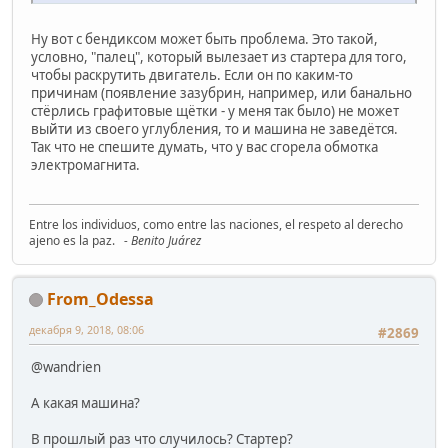
Ну вот с бендиксом может быть проблема. Это такой,
условно, "палец", который вылезает из стартера для того,
чтобы раскрутить двигатель. Если он по каким-то
причинам (появление зазубрин, например, или банально
стёрлись графитовые щётки - у меня так было) не может
выйти из своего углубления, то и машина не заведётся.
Так что не спешите думать, что у вас сгорела обмотка
электромагнита.
Entre los individuos, como entre las naciones, el respeto al derecho
ajeno es la paz.
- Benito Juárez
From_Odessa
декабря 9, 2018, 08:06
#2869
@wandrien
А какая машина?
В прошлый раз что случилось? Стартер?