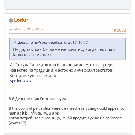
Lodur
декабря 7, 2018, 00:59
#2852
Цитата: zwh от декабря 6, 2018, 14:48
Ну да, там как бы даже непонятно, когда текущая
Кали-юга началась.
Из "оттуда" и не должно быть понятно. Но это, вроде,
известно из традиции и астрономических трактатов.
Вон, даже увековечили:
Spoiler
⇓⇓⇓
8-й Девственник Лингвофорума
If the doors of perception were cleansed, everything would appear to
man as it is: infinite. (W. Blake)
Какая потребителю разница, какой продукт лучше не работает?..
(Awwal12)