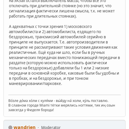
на УАЗах остался выключатель массы, чтобы всё это
отключать при длительной стоянке (но это значит, что
сигнализация фактически лишена смысла, т.к. не может
работать при длительных стоянках).
А адекватных с точки зрения 1) московского
автомобилиста и 2) автомобилиста, ездящего по
бездорожью, трансмиссий автомобилей серийно в
принципе не выпускается. Т.е. автопроизводители в
принципе не рассматривают такие условия движения как
реалистичные. Ещё куда ни шло, если бы в ручных
механических передачах вместо понижающей передачи в
раздатке (которую можно использовать фактически
только на бездорожье) добавляли бы 1 или 2 низкие
передачи в основной коробке, каковые были бы удобны и
в пробках, и на бездорожье, и при тонком
маневрировании/парковке.
Во́зле до́ма хо́лм с куля́ми - вы́йду на́ холм, ку́ль поставлю.
В славном городе Miami тётки мерялись ногтями, тик иң озын
завсегда у Фиделя борода!
wandrien
Moderator