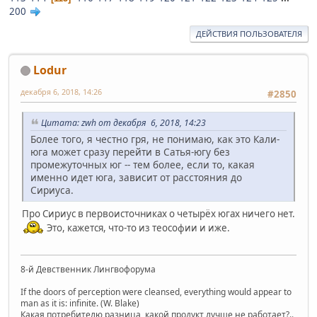
200
ДЕЙСТВИЯ ПОЛЬЗОВАТЕЛЯ
Lodur
декабря 6, 2018, 14:26
#2850
Цитата: zwh от декабря 6, 2018, 14:23
Более того, я честно гря, не понимаю, как это Кали-
юга может сразу перейти в Сатья-югу без
промежуточных юг -- тем более, если то, какая
именно идет юга, зависит от расстояния до
Сириуса.
Про Сириус в первоисточниках о четырёх югах ничего нет.
Это, кажется, что-то из теософии и иже.
8-й Девственник Лингвофорума
If the doors of perception were cleansed, everything would appear to
man as it is: infinite. (W. Blake)
Какая потребителю разница, какой продукт лучше не работает?..