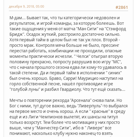
декабря 9, 2018, 05:00
#2861
М-дам... Бывает так, что ты категорически недоволен и
результатом, и игрой команды, за которую болеешь. Вот
такие ощущения у меня от матча "Ман Сити" на "Стэмфорд
Бридж". Осадок жуткий, расстроило достаточно сильно.
Хотя первый тайм в целом был не так уж плох. Второй -
просто мрак. Контроля мяча больше не было, прессинг
перестал работать, комбинации не проходили, опасные
моменты практически исчезли. " Челси" отыграл вторую
половину прекрасно, попросту разрушив всю игру "МС",
что с начала прошлого сезона едва ли кому-то удавалось в
такой степени. Да и первый тайм в исполнении " синих"
был очень хорошо. Браво, Сарри! Маурицио наступил на
горло собственной песне, нашёл противоядие игре
"голубой луны" и разбил Гвардиолу. Что тут ещё сказать...
Мечты о повторении рекорда "Арсенала" снова пали. Но
Бог с ними, тут дугое важно, ведь "Ливерпуль"-то выбрался
на первое место и очень хорош. А если " красные" в среду
ещё и из Лиги Чемпионов вылетят, их шансы на титул
только возрстут. Тем более что мотивация у них просто
выше, чем у "Манчестер Сити", ибо в " Ливере" все
понимают, насколько клубу нужно наконец-то взять