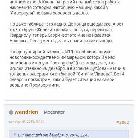
чемпионство. А Клопп на третий полный сезон работы
наконец-то сотворил настоящую машину, какой у
"Ливерпуля" не было ооооооень давно.
Но даже таблица - это ладно. До конца ещё далеко. А вот
то, что Бруно Женезио дважды, по сути, переиграл
Гвардиолу, теперь Сарри -вот это мне не нравится.
Надеюсь, Пеп сумеет сделать правильные выводы.
Что до турнирной таблицы АПЛ то поблизости уже
новогодне-рождественский марафон, который у нас
ошибочно именуют "boxing day" (на самом деле, это
исключительно 26 декабря, а в аспекте футбола - матчи в
тот день), завершится он битвой "Сити" и "Ливера". Вот 4
января и посмотрим, какой будет ситуация на самой
вершине Премьер-лиги.
wandrien
Moderator
декабря 9, 2018, 07:50
#2862
Цитата: zwh от декабря 8, 2018, 22:45