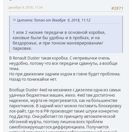
декабря 9, 2018, 11:24
#2871
Цитата: Toman от декабря 9, 2018, 11:12
1 или 2 низкие передачи в основной коробке,
каковые были бы удобны и в пробках, и на
бездорожье, и при тонком маневрировании/
парковке.
В Renault Duster такая коробка. С непривычки очень
неудобно, потому что все передачи сдвинуты, а вообще
тема.
Но при движении задним ходом в говне будет проблема.
Назад-то понижайки нет.
Вообще Duster 4wd на механике с дизелем одна из самых
удачных бюджетных машин, имхо. 4wd там достаточно
надежное, муфта не перегревается, как на большинстве
паркетников. В задний мост можно поставить блокировку
лок-райт, где-то в РФ производят такие штуки конкретно
под Дастер. Она работает по принципу автоматической
обгонной муфты, поэтому лишена всех проблем
самоблокирующегося дифференциала. Получается