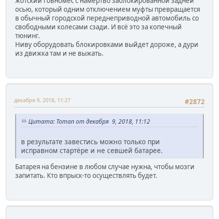
жотский говномес с намертво заблокированной задней
осью, который одним отключением муфты превращается
в обычный городской переднеприводной автомобиль со
свободными колесами сзади. И всё это за копечный
тюнинг.
Ниву оборудовать блокировками выйдет дороже, а дури
из движка там и не выжать.
декабря 9, 2018, 11:27
#2872
Цитата: Toman от декабря 9, 2018, 11:12
в результате завестись можно только при
исправном стартёре и не севшей батарее.
Батарея на бензине в любом случае нужна, чтобы мозги
запитать. Кто впрыск-то осуществлять будет.