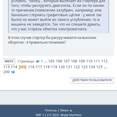
условно, "палец", который вылезает из стартера для
того, чтобы раскрутить двигатель. Если он по каким-
то причинам (появление зазубрин, например, или
банально стёрлись графитовые щётки - у меня так
было) не может выйти из своего углубления, то и
машина не заведётся. Так что не спешите думать,
что у вас сгорела обмотка электромагнита.
В этом случае стартер бы раскручивался на высоких
оборотах - я правильно понимаю?
1
...
105
106
107
108
109
110
111
112
Страницы
ВВЕРХ
113
114
116
117
118
119
120
121
122
123
124
125
...
115
200
ДЕЙСТВИЯ ПОЛЬЗОВАТЕЛЯ
|
Помощь
Вверх ▲
,
SMF 2.1.4 © 2023
Simple Machines