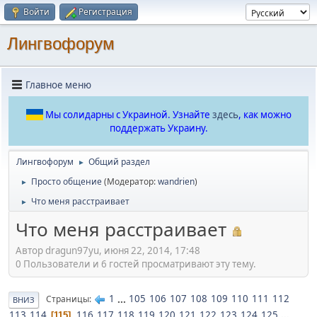
Войти
Регистрация
Лингвофорум
Главное меню
Мы солидарны с Украиной. Узнайте
здесь
, как можно
поддержать Украину.
Лингвофорум
Общий раздел
►
Просто общение
(Модератор:
wandrien
)
►
Что меня расстраивает
►
Что меня расстраивает
Автор dragun97yu, июня 22, 2014, 17:48
0 Пользователи и 6 гостей просматривают эту тему.
1
...
105
106
107
108
109
110
111
112
Страницы
ВНИЗ
113
114
116
117
118
119
120
121
122
123
124
125
...
115