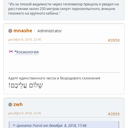
"Из-за плохой видимости через тепловизор прицела я увидел на
расстоянии около 250 метров силуэт парнокопытного, внешне
похожего на крупного кабана."
mnashe
Administrator
декабря 8, 2018, 22:40
#2858
✂
*Космология
Адепт единственного числа и безродового склонения
שָׁלוֹם עֲלֵיכֶם!
zwh
декабря 8, 2018, 22:45
#2859
Цитата: Poirot от декабря 8, 2018, 17:46