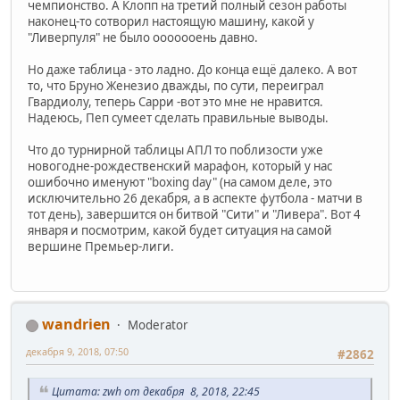
чемпионство. А Клопп на третий полный сезон работы
наконец-то сотворил настоящую машину, какой у
"Ливерпуля" не было ооооооень давно.
Но даже таблица - это ладно. До конца ещё далеко. А вот
то, что Бруно Женезио дважды, по сути, переиграл
Гвардиолу, теперь Сарри -вот это мне не нравится.
Надеюсь, Пеп сумеет сделать правильные выводы.
Что до турнирной таблицы АПЛ то поблизости уже
новогодне-рождественский марафон, который у нас
ошибочно именуют "boxing day" (на самом деле, это
исключительно 26 декабря, а в аспекте футбола - матчи в
тот день), завершится он битвой "Сити" и "Ливера". Вот 4
января и посмотрим, какой будет ситуация на самой
вершине Премьер-лиги.
wandrien
Moderator
декабря 9, 2018, 07:50
#2862
Цитата: zwh от декабря 8, 2018, 22:45