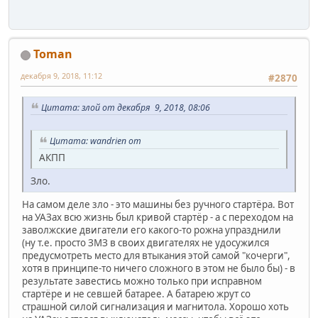
Toman
декабря 9, 2018, 11:12
#2870
Цитата: злой от декабря 9, 2018, 08:06
Цитата: wandrien от
АКПП
Зло.
На самом деле зло - это машины без ручного стартёра. Вот
на УАЗах всю жизнь был кривой стартёр - а с переходом на
заволжские двигатели его какого-то рожна упразднили
(ну т.е. просто ЗМЗ в своих двигателях не удосужился
предусмотреть место для втыкания этой самой "кочерги",
хотя в принципе-то ничего сложного в этом не было бы) - в
результате завестись можно только при исправном
стартёре и не севшей батарее. А батарею жрут со
страшной силой сигнализация и магнитола. Хорошо хоть