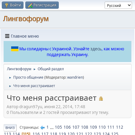
Войти
Регистрация
Лингвофорум
Главное меню
Мы солидарны с Украиной. Узнайте
здесь
, как можно
поддержать Украину.
Лингвофорум
Общий раздел
►
Просто общение
(Модератор:
wandrien
)
►
Что меня расстраивает
►
Что меня расстраивает
Автор dragun97yu, июня 22, 2014, 17:48
0 Пользователи и 2 гостей просматривают эту тему.
1
...
105
106
107
108
109
110
111
112
Страницы
ВНИЗ
113
114
116
117
118
119
120
121
122
123
124
125
...
115