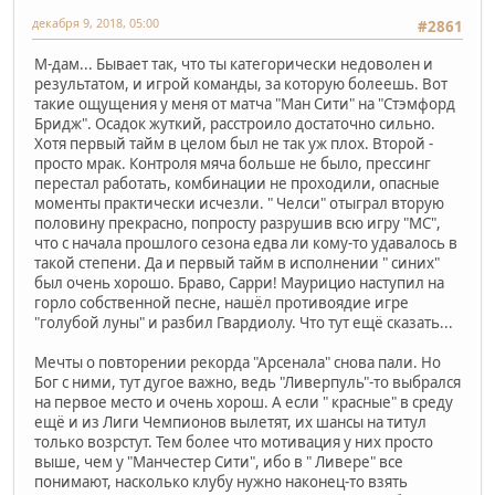
декабря 9, 2018, 05:00
#2861
М-дам... Бывает так, что ты категорически недоволен и
результатом, и игрой команды, за которую болеешь. Вот
такие ощущения у меня от матча "Ман Сити" на "Стэмфорд
Бридж". Осадок жуткий, расстроило достаточно сильно.
Хотя первый тайм в целом был не так уж плох. Второй -
просто мрак. Контроля мяча больше не было, прессинг
перестал работать, комбинации не проходили, опасные
моменты практически исчезли. " Челси" отыграл вторую
половину прекрасно, попросту разрушив всю игру "МС",
что с начала прошлого сезона едва ли кому-то удавалось в
такой степени. Да и первый тайм в исполнении " синих"
был очень хорошо. Браво, Сарри! Маурицио наступил на
горло собственной песне, нашёл противоядие игре
"голубой луны" и разбил Гвардиолу. Что тут ещё сказать...
Мечты о повторении рекорда "Арсенала" снова пали. Но
Бог с ними, тут дугое важно, ведь "Ливерпуль"-то выбрался
на первое место и очень хорош. А если " красные" в среду
ещё и из Лиги Чемпионов вылетят, их шансы на титул
только возрстут. Тем более что мотивация у них просто
выше, чем у "Манчестер Сити", ибо в " Ливере" все
понимают, насколько клубу нужно наконец-то взять