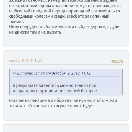
жотский говномес с намертво заблокированной задней
осью, который одним отключением муфты превращается
в обычный городской переднеприводной автомобиль со
свободными колесами сзади. И всё это за копечный
тюнинг.
Ниву оборудовать блокировками выйдет дороже, а дури
из движка там и не выжать.
декабря 9, 2018, 11:27
#2872
Цитата: Toman от декабря 9, 2018, 11:12
в результате завестись можно только при
исправном стартёре и не севшей батарее.
Батарея на бензине в любом случае нужна, чтобы мозги
запитать. Кто впрыск-то осуществлять будет.