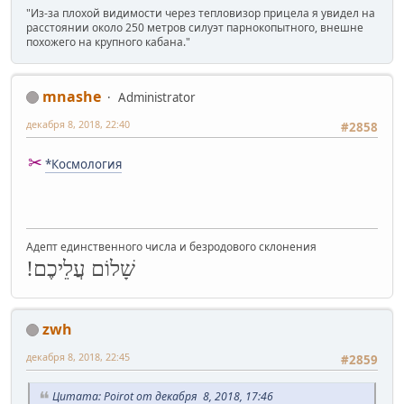
"Из-за плохой видимости через тепловизор прицела я увидел на
расстоянии около 250 метров силуэт парнокопытного, внешне
похожего на крупного кабана."
mnashe
Administrator
декабря 8, 2018, 22:40
#2858
✂
*Космология
Адепт единственного числа и безродового склонения
שָׁלוֹם עֲלֵיכֶם!
zwh
декабря 8, 2018, 22:45
#2859
Цитата: Poirot от декабря 8, 2018, 17:46