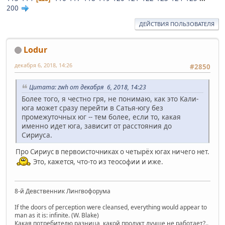
200
ДЕЙСТВИЯ ПОЛЬЗОВАТЕЛЯ
Lodur
декабря 6, 2018, 14:26
#2850
Цитата: zwh от декабря 6, 2018, 14:23
Более того, я честно гря, не понимаю, как это Кали-
юга может сразу перейти в Сатья-югу без
промежуточных юг -- тем более, если то, какая
именно идет юга, зависит от расстояния до
Сириуса.
Про Сириус в первоисточниках о четырёх югах ничего нет.
Это, кажется, что-то из теософии и иже.
8-й Девственник Лингвофорума
If the doors of perception were cleansed, everything would appear to
man as it is: infinite. (W. Blake)
Какая потребителю разница, какой продукт лучше не работает?..