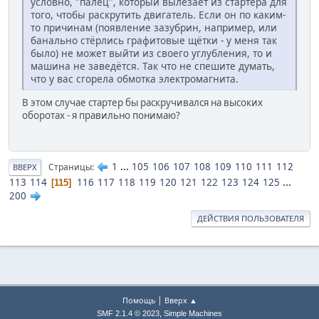
условно, "палец", который вылезает из стартера для
того, чтобы раскрутить двигатель. Если он по каким-
то причинам (появление зазубрин, например, или
банально стёрлись графитовые щётки - у меня так
было) не может выйти из своего углубления, то и
машина не заведётся. Так что не спешите думать,
что у вас сгорела обмотка электромагнита.
В этом случае стартер бы раскручивался на высоких
оборотах - я правильно понимаю?
1
...
105
106
107
108
109
110
111
112
Страницы
ВВЕРХ
113
114
116
117
118
119
120
121
122
123
124
125
...
115
200
ДЕЙСТВИЯ ПОЛЬЗОВАТЕЛЯ
|
Помощь
Вверх ▲
,
SMF 2.1.4 © 2023
Simple Machines