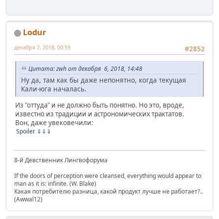
Lodur
декабря 7, 2018, 00:59
#2852
Цитата: zwh от декабря 6, 2018, 14:48
Ну да, там как бы даже непонятно, когда текущая
Кали-юга началась.
Из "оттуда" и не должно быть понятно. Но это, вроде,
известно из традиции и астрономических трактатов.
Вон, даже увековечили:
Spoiler
⇓⇓⇓
8-й Девственник Лингвофорума
If the doors of perception were cleansed, everything would appear to
man as it is: infinite. (W. Blake)
Какая потребителю разница, какой продукт лучше не работает?..
(Awwal12)