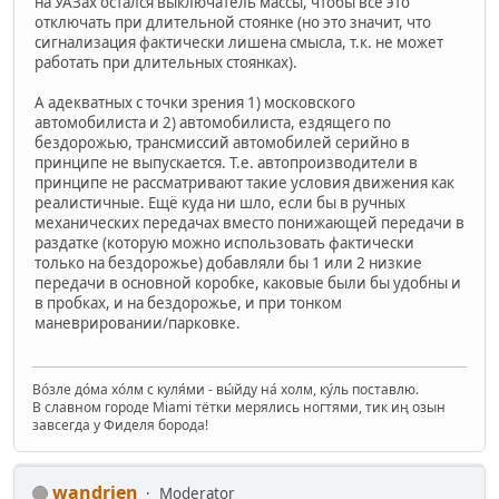
на УАЗах остался выключатель массы, чтобы всё это
отключать при длительной стоянке (но это значит, что
сигнализация фактически лишена смысла, т.к. не может
работать при длительных стоянках).
А адекватных с точки зрения 1) московского
автомобилиста и 2) автомобилиста, ездящего по
бездорожью, трансмиссий автомобилей серийно в
принципе не выпускается. Т.е. автопроизводители в
принципе не рассматривают такие условия движения как
реалистичные. Ещё куда ни шло, если бы в ручных
механических передачах вместо понижающей передачи в
раздатке (которую можно использовать фактически
только на бездорожье) добавляли бы 1 или 2 низкие
передачи в основной коробке, каковые были бы удобны и
в пробках, и на бездорожье, и при тонком
маневрировании/парковке.
Во́зле до́ма хо́лм с куля́ми - вы́йду на́ холм, ку́ль поставлю.
В славном городе Miami тётки мерялись ногтями, тик иң озын
завсегда у Фиделя борода!
wandrien
Moderator