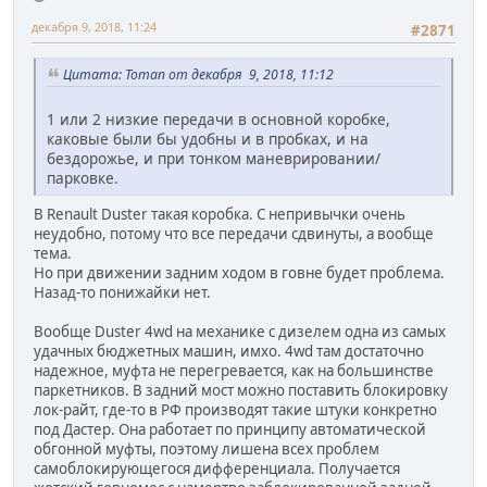
декабря 9, 2018, 11:24
#2871
Цитата: Toman от декабря 9, 2018, 11:12
1 или 2 низкие передачи в основной коробке,
каковые были бы удобны и в пробках, и на
бездорожье, и при тонком маневрировании/
парковке.
В Renault Duster такая коробка. С непривычки очень
неудобно, потому что все передачи сдвинуты, а вообще
тема.
Но при движении задним ходом в говне будет проблема.
Назад-то понижайки нет.
Вообще Duster 4wd на механике с дизелем одна из самых
удачных бюджетных машин, имхо. 4wd там достаточно
надежное, муфта не перегревается, как на большинстве
паркетников. В задний мост можно поставить блокировку
лок-райт, где-то в РФ производят такие штуки конкретно
под Дастер. Она работает по принципу автоматической
обгонной муфты, поэтому лишена всех проблем
самоблокирующегося дифференциала. Получается