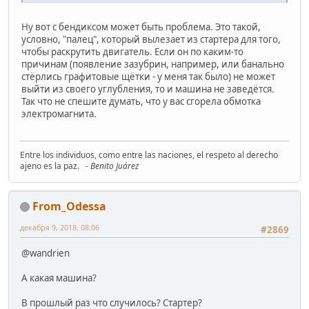
Ну вот с бендиксом может быть проблема. Это такой,
условно, "палец", который вылезает из стартера для того,
чтобы раскрутить двигатель. Если он по каким-то
причинам (появление зазубрин, например, или банально
стёрлись графитовые щётки - у меня так было) не может
выйти из своего углубления, то и машина не заведётся.
Так что не спешите думать, что у вас сгорела обмотка
электромагнита.
Entre los individuos, como entre las naciones, el respeto al derecho
ajeno es la paz.
- Benito Juárez
From_Odessa
декабря 9, 2018, 08:06
#2869
@wandrien
А какая машина?
В прошлый раз что случилось? Стартер?