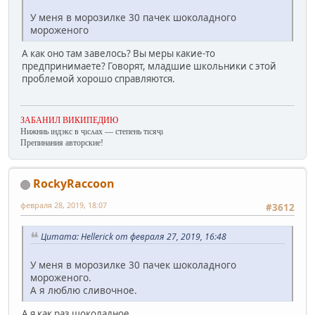
У меня в морозилке 30 пачек шоколадного
мороженого
А как оно там завелось? Вы меры какие-то
предпринимаете? Говорят, младшие школьники с этой
проблемой хорошо справляются.
ЗАБАНИЛ ВИКИПЕДИЮ
Нижниь ıндэкс в ҷıсʌах — степень тıсяҷı
Препинания авторские!
RockyRaccoon
февраля 28, 2019, 18:07
#3612
Цитата: Hellerick от февраля 27, 2019, 16:48
У меня в морозилке 30 пачек шоколадного
мороженого.
А я люблю сливочное.
А я как раз шоколадное.