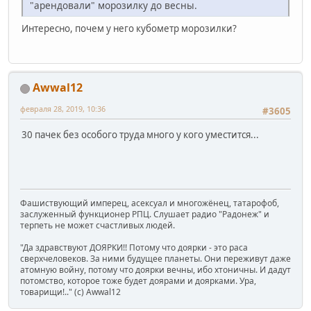
"арендовали" морозилку до весны.
Интересно, почем у него кубометр морозилки?
Awwal12
февраля 28, 2019, 10:36
#3605
30 пачек без особого труда много у кого уместится...
Фашиствующий имперец, асексуал и многожёнец, татарофоб,
заслуженный функционер РПЦ. Слушает радио "Радонеж" и
терпеть не может счастливых людей.
"Да здравствуют ДОЯРКИ!! Потому что доярки - это раса
сверхчеловеков. За ними будущее планеты. Они переживут даже
атомную войну, потому что доярки вечны, ибо хтоничны. И дадут
потомство, которое тоже будет доярами и доярками. Ура,
товарищи!.." (c) Awwal12