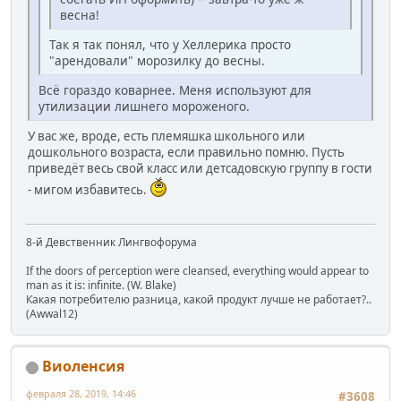
весна!
Так я так понял, что у Хеллерика просто
"арендовали" морозилку до весны.
Всё гораздо коварнее. Меня используют для
утилизации лишнего мороженого.
У вас же, вроде, есть племяшка школьного или
дошкольного возраста, если правильно помню. Пусть
приведёт весь свой класс или детсадовскую группу в гости
- мигом избавитесь.
8-й Девственник Лингвофорума
If the doors of perception were cleansed, everything would appear to
man as it is: infinite. (W. Blake)
Какая потребителю разница, какой продукт лучше не работает?..
(Awwal12)
Виоленсия
февраля 28, 2019, 14:46
#3608