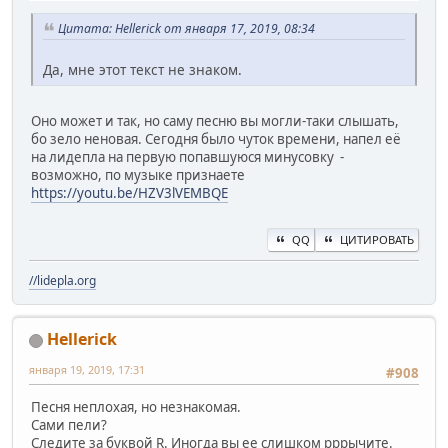
Цитата: Hellerick от января 17, 2019, 08:34
Да, мне этот текст не знаком.
Оно может и так, но саму песню вы могли-таки слышать,
бо зело неновая. Сегодня было чуток времени, напел её
на лидепла на первую попавшуюся минусовку -
возможно, по музыке признаете
https://youtu.be/HZV3lVEMBQE
QQ
ЦИТИРОВАТЬ
//lidepla.org
Hellerick
января 19, 2019, 17:31
#908
Песня неплохая, но незнакомая.
Сами пели?
Следите за буквой R. Иногда вы ее слишком рррычите.