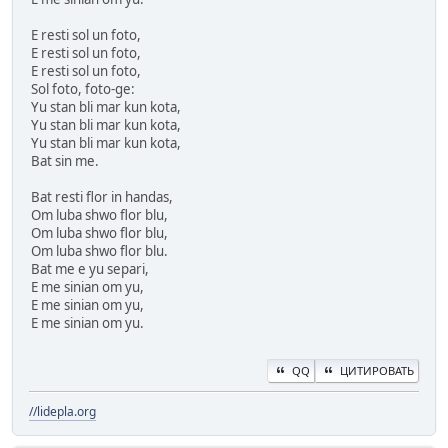
E resti sol un foto,
E resti sol un foto,
E resti sol un foto,
Sol foto, foto-ge:
Yu stan bli mar kun kota,
Yu stan bli mar kun kota,
Yu stan bli mar kun kota,
Bat sin me.
Bat resti flor in handas,
Om luba shwo flor blu,
Om luba shwo flor blu,
Om luba shwo flor blu.
Bat me e yu separi,
E me sinian om yu,
E me sinian om yu,
E me sinian om yu.
QQ
ЦИТИРОВАТЬ
//lidepla.org