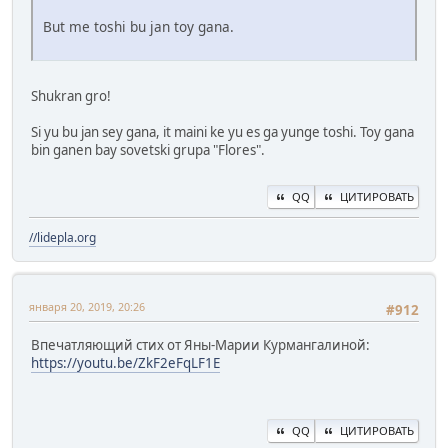
But me toshi bu jan toy gana.
Shukran gro!
Si yu bu jan sey gana, it maini ke yu es ga yunge toshi. Toy gana
bin ganen bay sovetski grupa "Flores".
QQ
ЦИТИРОВАТЬ
//lidepla.org
января 20, 2019, 20:26
#912
Впечатляющий стих от Яны-Марии Курмангалиной:
https://youtu.be/ZkF2eFqLF1E
QQ
ЦИТИРОВАТЬ