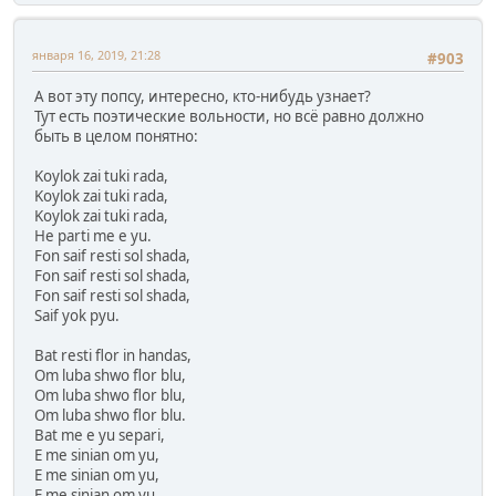
января 16, 2019, 21:28
#903
А вот эту попсу, интересно, кто-нибудь узнает?
Тут есть поэтические вольности, но всё равно должно
быть в целом понятно:
Koylok zai tuki rada,
Koylok zai tuki rada,
Koylok zai tuki rada,
He parti me e yu.
Fon saif resti sol shada,
Fon saif resti sol shada,
Fon saif resti sol shada,
Saif yok pyu.
Bat resti flor in handas,
Om luba shwo flor blu,
Om luba shwo flor blu,
Om luba shwo flor blu.
Bat me e yu separi,
E me sinian om yu,
E me sinian om yu,
E me sinian om yu.