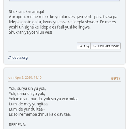
Shukran, kar amiga!
Apropoo, me he merki ke yu plurives gwo skribi para frasa pa
lidepla ga sin galta, kwasi yu es vere lidepla-shwoer. Fo me es
yoshi un signa ke lidepla es fasil-yusi-ke lingwa.
Shukran ya yoshi un ves!
QQ
ЦИТИРОВАТЬ
//lidepla.org
октября 2, 2020, 19:10
#917
Yok, surya sin yu yok,
Yok, gana sin yu yok,
Yok in gran munda, yok sin yu warmitaa.
Lum' de may yungitaa,
Lum' de yur dulitaa -
Es sol rememba d'musika d'davitaa.
REFRENA: