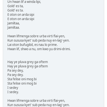
Un hwan lif a winda lipi,
Gold' es ta,
Gold' es ta.
E oton on arda sipi
E oton on arda sipi
Jamiltaa,
Jamiltaa.
Hwan lifmenga sobre urba virti flai-yen,
Kun sususa kyet' sub peda nuy en-lag'-yen.
Lai oton bufugibil, es nau lo prime.
Hwan lif, shwo a nu, om kwo yu drimi-drimi.
Hay ye pluva grey ga oftem
Hay ye pluva grey ga oftem
Pa sey dey,
Pa sey dey.
Sta felise oni mog bi
Sta felise oni mog bi
I sedey
I sedey.
Hwan lifmenga sobre urba virti flai-yen,
Kun sususa kyet' sub peda nuy en-lag'-yen.