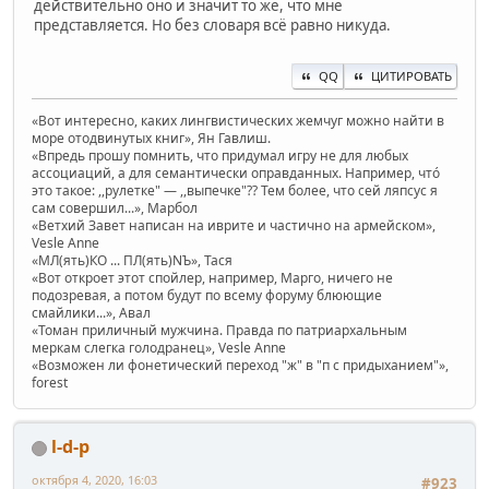
действительно оно и значит то же, что мне
представляется. Но без словаря всё равно никуда.
QQ
ЦИТИРОВАТЬ
«Вот интересно, каких лингвистических жемчуг можно найти в
море отодвинутых книг», Ян Гавлиш.
«Впредь прошу помнить, что придумал игру не для любых
ассоциаций, а для семантически оправданных. Например, чтó
это такое: ,,рулетке" — ,,выпечке"?? Тем более, что сей ляпсус я
сам совершил...», Марбол
«Ветхий Завет написан на иврите и частично на армейском»,
Vesle Anne
«МЛ(ять)КО ... ПЛ(ять)NЪ», Тася
«Вот откроет этот спойлер, например, Марго, ничего не
подозревая, а потом будут по всему форуму блюющие
смайлики...», Авал
«Томан приличный мужчина. Правда по патриархальным
меркам слегка голодранец», Vesle Anne
«Возможен ли фонетический переход "ж" в "п с придыханием"»,
forest
l-d-p
октября 4, 2020, 16:03
#923