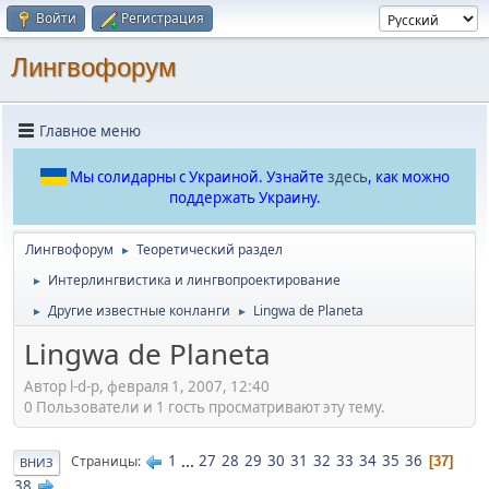
Войти
Регистрация
Лингвофорум
Главное меню
Мы солидарны с Украиной. Узнайте
здесь
, как можно
поддержать Украину.
Лингвофорум
Теоретический раздел
►
Интерлингвистика и лингвопроектирование
►
Другие известные конланги
Lingwa de Planeta
►
►
Lingwa de Planeta
Автор l-d-p, февраля 1, 2007, 12:40
0 Пользователи и 1 гость просматривают эту тему.
1
...
27
28
29
30
31
32
33
34
35
36
Страницы
37
ВНИЗ
38