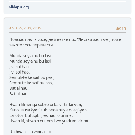
//lidepla.org
июня 25, 2019, 21:15
#913
Подсмотрел в соседней ветке про "Листья жёлтые", тоже
захотелось перевести.
Munda sey a nu bu lasi
Munda sey a nu bu lasi
Jiv' sol hao,
Jiv' sol hao.
Sembli-te ke saif bu pasi,
Sembi-te ke saif bu pasi,
Bat al nau,
Bat al nau
Hwan lifmenga sobre urba virti flai-yen,
Kun sususa kyet' sub peda nuy en-lag'-yen.
Lai oton bufugibil, es nau lo prime.
Hwan lif, shwo a nu, om kwo yu drimi-drimi.
Un hwan lif a winda lipi