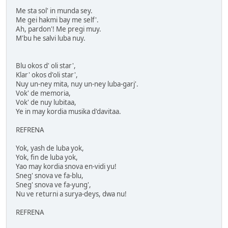
Me sta sol' in munda sey.
Me gei hakmi bay me self'.
Ah, pardon'! Me pregi muy.
M'bu he salvi luba nuy.
Blu okos d' oli star',
Klar' okos d'oli star',
Nuy un-ney mita, nuy un-ney luba-garj'.
Vok' de memoria,
Vok' de nuy lubitaa,
Ye in may kordia musika d'davitaa.
REFRENA
Yok, yash de luba yok,
Yok, fin de luba yok,
Yao may kordia snova en-vidi yu!
Sneg' snova ve fa-blu,
Sneg' snova ve fa-yung',
Nu ve returni a surya-deys, dwa nu!
REFRENA