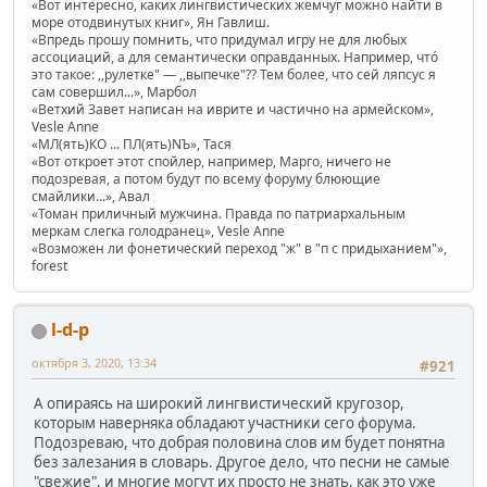
«Вот интересно, каких лингвистических жемчуг можно найти в
море отодвинутых книг», Ян Гавлиш.
«Впредь прошу помнить, что придумал игру не для любых
ассоциаций, а для семантически оправданных. Например, чтó
это такое: ,,рулетке" — ,,выпечке"?? Тем более, что сей ляпсус я
сам совершил...», Марбол
«Ветхий Завет написан на иврите и частично на армейском»,
Vesle Anne
«МЛ(ять)КО ... ПЛ(ять)NЪ», Тася
«Вот откроет этот спойлер, например, Марго, ничего не
подозревая, а потом будут по всему форуму блюющие
смайлики...», Авал
«Томан приличный мужчина. Правда по патриархальным
меркам слегка голодранец», Vesle Anne
«Возможен ли фонетический переход "ж" в "п с придыханием"»,
forest
l-d-p
октября 3, 2020, 13:34
#921
А опираясь на широкий лингвистический кругозор,
которым наверняка обладают участники сего форума.
Подозреваю, что добрая половина слов им будет понятна
без залезания в словарь. Другое дело, что песни не самые
"свежие", и многие могут их просто не знать, как это уже