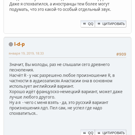
Даже я спохватился, а иностранцы тем более могут
подумать, что это какой-то особый отдельный звук.
QQ
ЦИТИРОВАТЬ
l-d-p
января 19, 2019, 18:33
#909
Значит, Вы молоды, раз не слышали сего древнего
песнопения.
Насчёт R - у нас разрешено любое произношение R, в
частности в аудиозаписях Анастасии она в основном
использует английский вариант.
Хорошо идёт французско-немецкий вариант, может даже
лучше любого другого.
Ну а я - чего с меня взять - да, это русский вариант
произношения лдп. Пел сам, не успел где надо
спохватиться..
QQ
ЦИТИРОВАТЬ