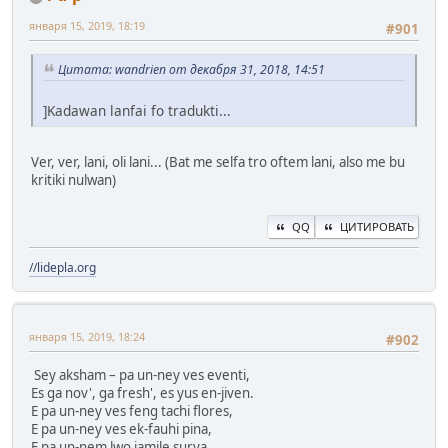
января 15, 2019, 18:19
#901
Цитата: wandrien от декабря 31, 2018, 14:51
]Kadawan lanfai fo tradukti...
Ver, ver, lani, oli lani... (Bat me selfa tro oftem lani, also me bu
kritiki nulwan)
QQ
ЦИТИРОВАТЬ
//lidepla.org
января 15, 2019, 18:24
#902
Sey aksham – pa un-ney ves eventi,
Es ga nov', ga fresh', es yus en-jiven.
E pa un-ney ves feng tachi flores,
E pa un-ney ves ek-fauhi pina,
E pa un-nem lwo jamile surya,