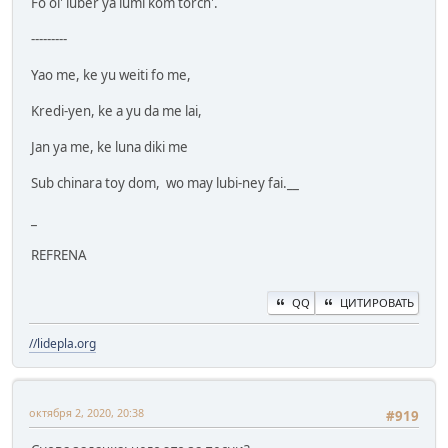
Fo ol' luber ya lumi kom torch'.
---------
Yao me, ke yu weiti fo me,
Kredi-yen, ke a yu da me lai,
Jan ya me, ke luna diki me
Sub chinara toy dom, wo may lubi-ney fai.__
_
REFRENA
QQ
ЦИТИРОВАТЬ
//lidepla.org
октября 2, 2020, 20:38
#919