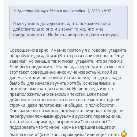
Цитата: Wolliger Mensch от октября 3, 2020, 18:37
Я могу лишь догадываться, что похожее слово
действительно оно и значит то же, что мне
представляется. Но без словаря всё равно никуда.
Совершенно верно. Именно поэтому я и говорю: угадайте,
попробуйте догадаться. (В этот раз я написал просто "ещё
задачка", но раньше так и писал: угадайте, что за песня.)
Если бы я предложил: - Коллеги, а переведите-ка мне вот
этот текст, совершенно никому не известный, коий аз
давеча самолично сочинить соизволил, - тогда да, надо
было бы для начала изучить хотя бы основы языка, а
потом не вылезать из словаря. Но речь ведь идёт о
предположительно знакомых текстах. Если песня
действительно знакома, то опознать её можно с одной
строчки, даже полстрочки - в общем, "с пол-оборота".
Опознание же возможно потому, что лидепла отнюдь не
перегружен ложными друзьями русского переводчика,
так чтобы, например, в выражении "lampa in noch"
подозревать что-то иное, кроме напрашивающегося
"лампа в ночи" (а не "хвост крокодила" или ещё что-то).