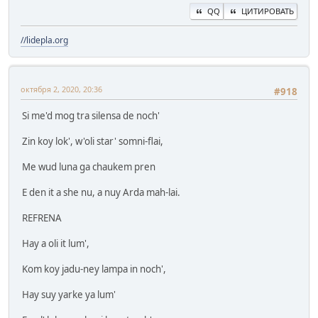
QQ
ЦИТИРОВАТЬ
//lidepla.org
октября 2, 2020, 20:36
#918
Si me'd mog tra silensa de noch'
Zin koy lok', w'oli star' somni-flai,
Me wud luna ga chaukem pren
E den it a she nu, a nuy Arda mah-lai.
REFRENA
Hay a oli it lum',
Kom koy jadu-ney lampa in noch',
Hay suy yarke ya lum'