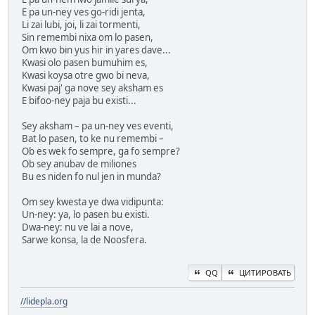
E pa un-ney ves go-ridi jenta,
Li zai lubi, joi, li zai tormenti,
Sin remembi nixa om lo pasen,
Om kwo bin yus hir in yares dave...
Kwasi olo pasen bumuhim es,
Kwasi koysa otre gwo bi neva,
Kwasi paj' ga nove sey aksham es
E bifoo-ney paja bu existi...
Sey aksham – pa un-ney ves eventi,
Bat lo pasen, to ke nu remembi –
Ob es wek fo sempre, ga fo sempre?
Ob sey anubav de miliones
Bu es niden fo nul jen in munda?
Om sey kwesta ye dwa vidipunta:
Un-ney: ya, lo pasen bu existi.
Dwa-ney: nu ve lai a nove,
Sarwe konsa, la de Noosfera.
QQ
ЦИТИРОВАТЬ
//lidepla.org