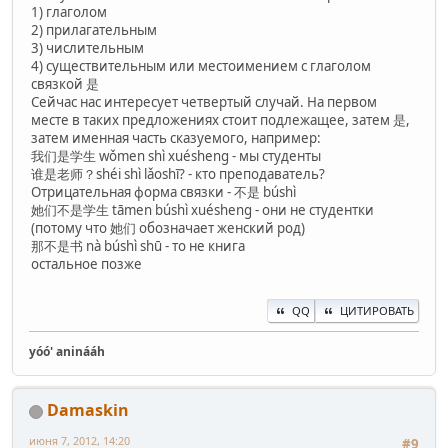
1) глаголом
2) прилагательным
3) числительным
4) существительным или местоимением с глаголом
связкой 是
Сейчас нас интересует четвертый случай. На первом
месте в таких предложениях стоит подлежащее, затем 是,
затем именная часть сказуемого, например:
我们是学生 wǒmen shì xuésheng - мы студенты
谁是老师？shéi shì lǎoshī? - кто преподаватель?
Отрицательная форма связки - 不是 búshì
她们不是学生 tāmen búshì xuésheng - они не студентки
(потому что 她们 обозначает женский род)
那不是书 nà búshì shū - то не книга
остальное позже
QQ
ЦИТИРОВАТЬ
yóó' aninááh
Damaskin
июня 7, 2012, 14:20
#9