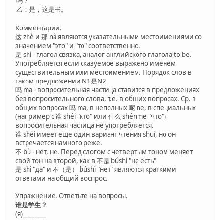
吗？
乙：是，这是书。
Комментарии:
这 zhè и 那 nà являются указательными местоимениями со
значением "это" и "то" соответственно.
是 shì - глагол связка, аналог английского глагола to be.
Употребляется если сказуемое выражено именем
существительным или местоимением. Порядок слов в
таком предложении N1是N2.
吗 ma - вопросительная частица ставится в предложениях
без вопросительного слова, т.е. в общих вопросах. Ср. в
общих вопросах 吗 ma, в неполных 呢 ne, в специальных
(например с 谁 shéi "кто" или 什么 shénme "что")
вопросительная частица не употребляется.
谁 shéi имеет еще один вариант чтения shuí, но он
встречается намного реже.
不 bù - нет, не. Перед слогом с четвертым тоном меняет
свой тон на второй, как в 不是 búshì "не есть"
是 shì "да" и 不（是） búshì "нет" являются краткими
ответами на общий воспрос.
Упражнение. Ответьте на вопросы.
谁是学生？
(я)________