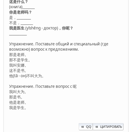
这是什么？
(книга)_______
你是老师吗？
是，________
不是，_______
我是医生
(yīshēng - доктор)
，你呢？
__________
Упражнение. Поставьте общий и специальный (где
возможно) вопрос к предложениям.
那是老师。
那不是学生。
我叫安娜。
这不是书。
他(tā - он)不叫大为。
Упражнение. Поставьте вопрос с 呢
我叫大为。
那是书。
他是老师。
我是学生。
QQ
ЦИТИРОВАТЬ