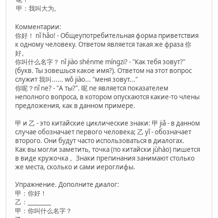
甲：我叫大为。
Комментарии:
你好！ nǐ hǎo! - Общеупотребительная форма приветствия
к одному человеку. Ответом является такая же фраза 你
好。
你叫什么名字？ nǐ jiào shénme míngzi? - "Как тебя зовут?"
(букв. Ты зовешься какое имя?). Ответом на этот вопрос
служит 我叫...... wǒ jiào... "меня зовут..."
你呢？nǐ ne? - "А ты?". 呢 ne является показателем
неполного вопроса, в котором опускаются какие-то члены
предложения, как в данном примере.
甲 и 乙 - это китайские циклические знаки: 甲 jiǎ - в данном
случае обозначает первого человека; 乙 yǐ - обозначает
второго. Они будут часто использоваться в диалогах.
Как вы могли заметить, точка (по китайски jùhào) пишется
в виде кружочка 。Знаки препинания занимают столько
же места, сколько и сами иероглифы.
Упражнение. Дополните диалог:
甲：你好！
乙：________
甲：你叫什么名字？