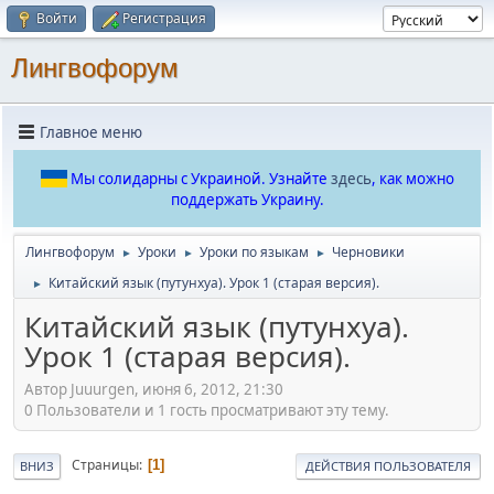
Войти
Регистрация
Лингвофорум
Главное меню
Мы солидарны с Украиной. Узнайте
здесь
, как можно
поддержать Украину.
Лингвофорум
Уроки
Уроки по языкам
Черновики
►
►
►
Китайский язык (путунхуа). Урок 1 (старая версия).
►
Китайский язык (путунхуа).
Урок 1 (старая версия).
Автор Juuurgen, июня 6, 2012, 21:30
0 Пользователи и 1 гость просматривают эту тему.
Страницы
1
ВНИЗ
ДЕЙСТВИЯ ПОЛЬЗОВАТЕЛЯ