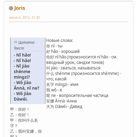
Joris
июня 6, 2012, 21:30
Новые слова:
Цитата:
你 nǐ - ты
Текст
好 hǎo - хороший
- Nǐ hǎo!
你好 nǐ hǎo (произносится ní hǎo - см.
- Nǐ hǎo!
вводный урок, сандхи тонов)
- Nǐ jiào
叫 jiào - зваться, называться
shénme
什么 shénme (произносится shémme) -
míngzi?
что, какой
- Wǒ jiào
名字 míngzi - имя
Ānnà, nǐ ne?
我 wǒ - я
- Wǒ jiào
呢 ne - вопросительная частица
Dàwéi.
安娜 Ānnà -Анна
大为 Dàwéi - Давид
甲：你好！
乙：你好！
甲：你叫什么名
字？
乙：我叫安娜，你
呢？