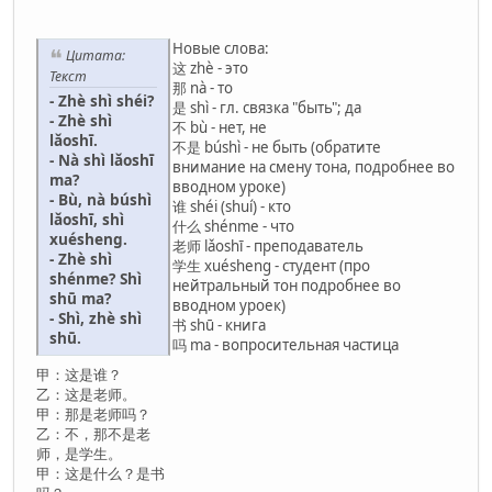
Новые слова:
Цитата:
这 zhè - это
Текст
那 nà - то
- Zhè shì shéi?
是 shì - гл. связка "быть"; да
- Zhè shì
不 bù - нет, не
lǎoshī.
不是 búshì - не быть (обратите
- Nà shì lǎoshī
внимание на смену тона, подробнее во
ma?
вводном уроке)
- Bù, nà búshì
谁 shéi (shuí) - кто
lǎoshī, shì
什么 shénme - что
xuésheng.
老师 lǎoshī - преподаватель
- Zhè shì
学生 xuésheng - студент (про
shénme? Shì
нейтральный тон подробнее во
shū ma?
вводном уроек)
- Shì, zhè shì
书 shū - книга
shū.
吗 ma - вопросительная частица
甲：这是谁？
乙：这是老师。
甲：那是老师吗？
乙：不，那不是老
师，是学生。
甲：这是什么？是书