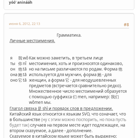
yóó' aninááh
июня 6, 2012, 22:13
#8
Грамматика.
Личные местоимения.
я
我
wǒ
Как можно заметить, в третьем лице
ты
你
nǐ
местоимения, хоть и произносятся одинаково,
он
他
tā
но на письме различаются по родам. Форма 他
она
她
tā
используется для мужчин, форма 她 - для
оно
它
tā
женщин, а форма 它 - для неодушевленных
предметов (встречается сравнительно редко).
Множественное число местоимений образуется
с помощью суффикса 们 men, например: 我们
wǒmen мы.
Глагол связка 是 shì и порядок слов в предложении.
Китайский язык относится к языкам SVO, что означает, что
в большинстве
(ну с этим можно поспорить, но пока пусть
будет так)
случаев на первом месте идет подлежащее, на
втором сказуемое, а далее - дополнение.
Сказуемое в китайском языке может быть выражено: