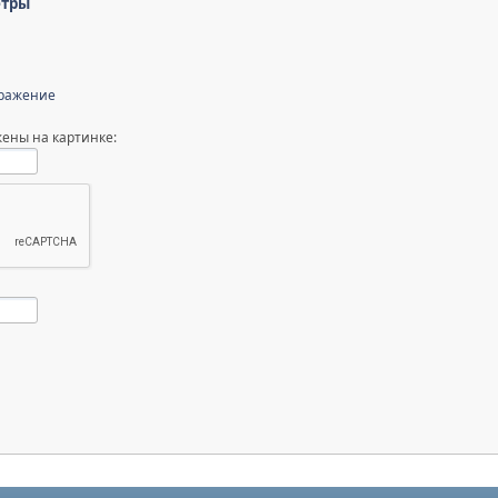
етры
бражение
ены на картинке: