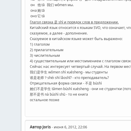
он
他
tā
我们 wǒmen мы.
она
她
tā
оно
它
tā
Глагол связка 是 shì и порядок слов в предложении.
Китайский язык относится к языкам SVO, что означает, ч
сказуемое, а далее - дополнение.
Сказуемое в китайском языке может быть выражено:
1) глаголом
2) прилагательным
3) числительным
4) существительным или местоимением с глаголом связ
Сейчас нас интересует четвертый случай. На первом мес
我们是学生 wǒmen shì xuésheng - мы студенты
谁是老师？shéi shì lǎoshī? - кто преподаватель?
Отрицательная форма связки - 不是 búshì
她们不是学生 tāmen búshì xuésheng - они не студентки (пот
那不是书 nà búshì shū - то не книга
остальное позже
Автор
Joris
- июня 6, 2012, 22:06