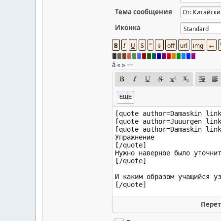
Тема сообщения
Иконка
á
«
»
—
ЕЩЁ
Перет