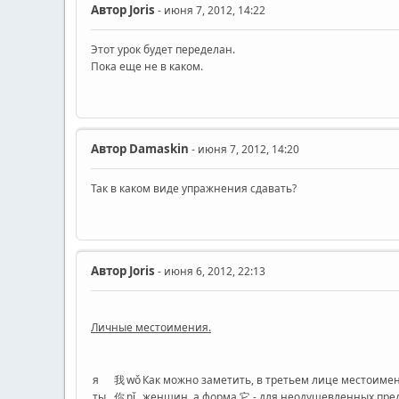
Автор
Joris
- июня 7, 2012, 14:22
Этот урок будет переделан.
Пока еще не в каком.
Автор
Damaskin
- июня 7, 2012, 14:20
Так в каком виде упражнения сдавать?
Автор
Joris
- июня 6, 2012, 22:13
Личные местоимения.
я
我
wǒ
Как можно заметить, в третьем лице местоимен
ты
你
nǐ
женщин, а форма 它 - для неодушевленных пред