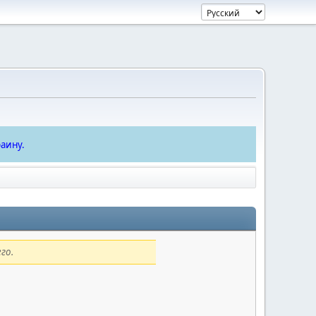
аину.
го.