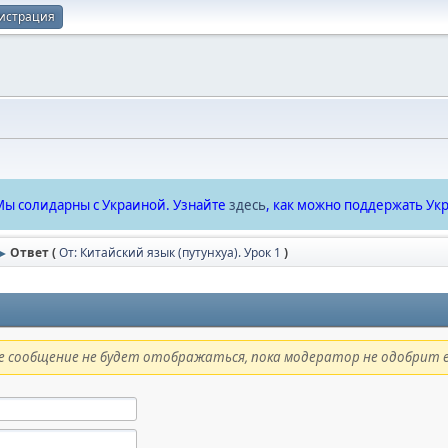
истрация
ы солидарны с Украиной. Узнайте
здесь
, как можно поддержать Укр
Ответ (
От: Китайский язык (путунхуа). Урок 1
)
►
 сообщение не будет отображаться, пока модератор не одобрит е