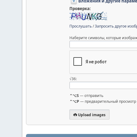
Вложения и другие парам
Проверка:
Прослушать
/
Запросить другое изо
Наберите символы, которые изображ
√36:
⌃⌥S
— отправить
⌃⌥P
— предварительный просмотр
Upload images