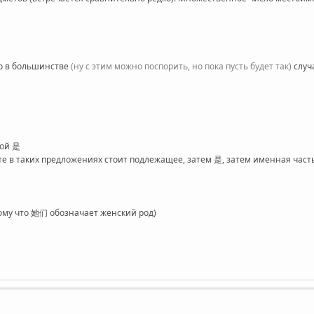
то в большинстве
(ну с этим можно поспорить, но пока пусть будет так)
случ
кой 是
те в таких предложениях стоит подлежащее, затем 是, затем именная часть
ому что 她们 обозначает женский род)