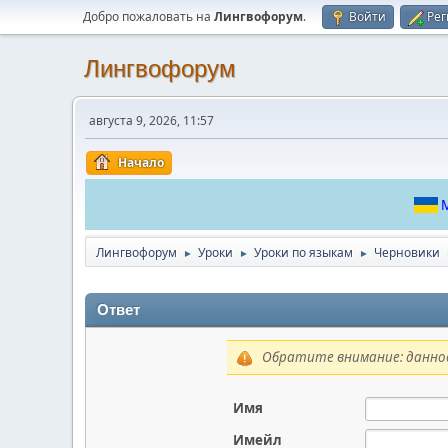
Добро пожаловать на
Лингвофорум
.
Войти
Рег
Лингвофорум
августа 9, 2026, 11:57
Начало
М
Лингвофорум
Уроки
Уроки по языкам
Черновики
►
►
►
Ответ
Обратите внимание: данное
Имя
Имейл