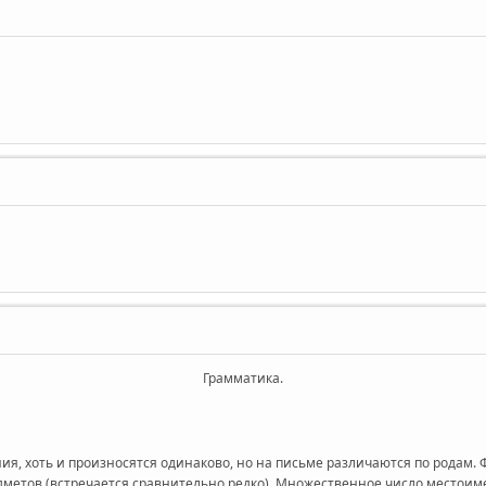
Грамматика.
ия, хоть и произносятся одинаково, но на письме различаются по родам.
метов (встречается сравнительно редко). Множественное число местоим