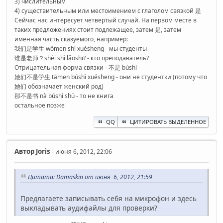
3) числительным
4) существительным или местоимением с глаголом связкой 是
Сейчас нас интересует четвертый случай. На первом месте в
таких предложениях стоит подлежащее, затем 是, затем
именная часть сказуемого, например:
我们是学生 wǒmen shì xuésheng - мы студенты
谁是老师？shéi shì lǎoshī? - кто преподаватель?
Отрицательная форма связки - 不是 búshì
她们不是学生 tāmen búshì xuésheng - они не студентки (потому что
她们 обозначает женский род)
那不是书 nà búshì shū - то не книга
остальное позже
QQ
ЦИТИРОВАТЬ ВЫДЕЛЕННОЕ
Автор
Joris
- июня 6, 2012, 22:06
Цитата: Damaskin от июня 6, 2012, 21:59
Предлагаете записывать себя на микрофон и здесь
выкладывать аудифайлы для проверки?