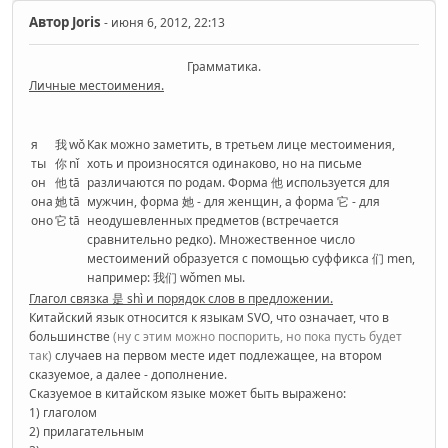
Автор
Joris
- июня 6, 2012, 22:13
Грамматика.
Личные местоимения.
я
我
wǒ
Как можно заметить, в третьем лице местоимения,
ты
你
nǐ
хоть и произносятся одинаково, но на письме
он
他
tā
различаются по родам. Форма 他 используется для
она
她
tā
мужчин, форма 她 - для женщин, а форма 它 - для
оно
它
tā
неодушевленных предметов (встречается
сравнительно редко). Множественное число
местоимений образуется с помощью суффикса 们 men,
например: 我们 wǒmen мы.
Глагол связка 是 shì и порядок слов в предложении.
Китайский язык относится к языкам SVO, что означает, что в
большинстве
(ну с этим можно поспорить, но пока пусть будет
так)
случаев на первом месте идет подлежащее, на втором
сказуемое, а далее - дополнение.
Сказуемое в китайском языке может быть выражено:
1) глаголом
2) прилагательным