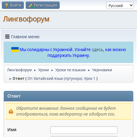
Войти
Регистрация
Лингвофорум
Главное меню
Мы солидарны с Украиной. Узнайте
здесь
, как можно
поддержать Украину.
Лингвофорум
Уроки
Уроки по языкам
Черновики
►
►
►
Ответ (
От: Китайский язык (путунхуа). Урок 1
)
►
Ответ
Обратите внимание: данное сообщение не будет
отображаться, пока модератор не одобрит его.
Имя