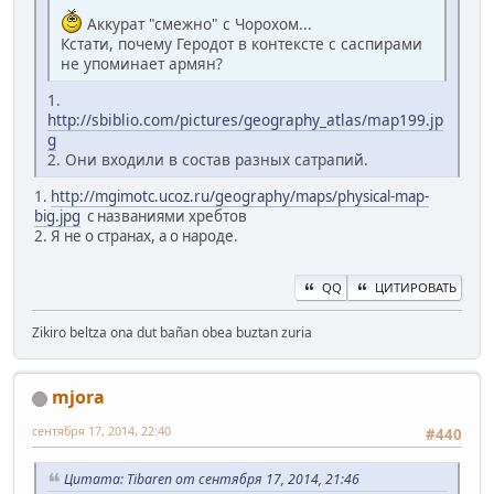
Аккурат "смежно" с Чорохом...
Кстати, почему Геродот в контексте с саспирами
не упоминает армян?
1.
http://sbiblio.com/pictures/geography_atlas/map199.jp
g
2. Они входили в состав разных сатрапий.
1.
http://mgimotc.ucoz.ru/geography/maps/physical-map-
big.jpg
с названиями хребтов
2. Я не о странах, а о народе.
QQ
ЦИТИРОВАТЬ
Zikiro beltza ona dut bañan obea buztan zuria
mjora
сентября 17, 2014, 22:40
#440
Цитата: Tibaren от сентября 17, 2014, 21:46