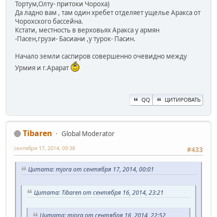
Тортум,Олту- притоки Чороха)
Да ладно вам , там один хребет отделяет ущелье Аракса от
Чорохского бассейна.
Кстати, местность в верховьях Аракса у армян
-Пасен,грузи- Басиани ,у турок- Пасин.
Начало земли саспиров совершенно очевидно между
Урмия и г.Арарат
QQ
ЦИТИРОВАТЬ
Tibaren
Global Moderator
сентября 17, 2014, 09:38
#433
Цитата: mjora от сентября 17, 2014, 00:01
Цитата: Tibaren от сентября 16, 2014, 23:21
Цитата: mjora от сентября 16, 2014, 22:52