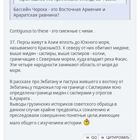
Бассейн Чороха - это Восточная Армения и
Араратская равнина?
Contiguous to these - это смежные с ними .
37. Персы живут в Азии вплоть до Южного моря,
называемого Красным33. К северу от них обитают мидяне,
выше мидян - саспиры, выше саспиров - колхи,
граничащие с Северным морем, куда впадает река Фасис.
Эти четыре народности занимают область от моря до
моря.
В рассказе про Экбатану и пастуха жившего к востоку от
Экбатаны,у подножья гор на границе с Саспирами ясно
определена граница мидян с саспирами у отрогов
Б.Арарата .
Выводы грузинских историков советского образца в
данном случае крайне предвзяты,к сожалению и
преследовали совершенно понятные цели,имеющие
мало общего с изучением истории
QQ
ЦИТИРОВАТЬ