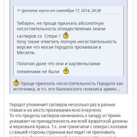
Цитата: mjora от сентября 17, 2014, 20:38
Тибарен, не проще признать абсолютную
несостоятельность отождествления земли
саспиров со Спери ?
Хочу также отметить полную несостоятельность
версии что мосхи Геродота проживали в
Месхети.
Полагаю даже что они и картвельскими
племенами не были
Проще признать несостоятельность Геродота как
источника, в т.ч. его балканского генезиса армян...
Геродот упоминает саспиров несколько раз в разных
главах и их место проживания ясно очерчено.
То что пределы саспиров начинались к западу от Урмия
указывает на принадлежность им всей Араратской долины
и верховьев Аракса. Т.к. они граничили с севера с колхами
( с вашей стороны странным выглядит не признавать