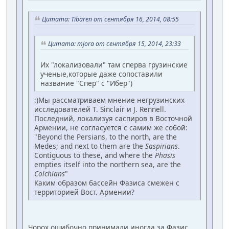
Цитата: Tibaren от сентября 16, 2014, 08:55
Цитата: mjora от сентября 15, 2014, 23:33
Их "локализовали" там сперва грузинские
ученые,которые даже сопоставили
название "Спер" с "Ибер")
:)Мы рассматриваем мнение негрузинских
исследователей T. Sinclair и J. Rennell.
Последний, локализуя саспиров в Восточной
Армении, не согласуется с самим же собой:
"Beyond the Persians, to the north, are the
Medes; and next to them are the
Saspirians
.
Contiguous to these, and where the
Phasis
empties itself into the northern sea, are the
Colchians
"
Каким образом бассейн Фазиса смежен с
территорией Вост. Армении?
Чорох ошибочно принимали иногда за Фазис.