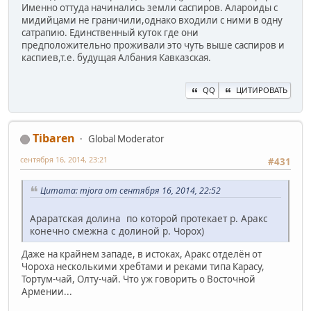
Именно оттуда начинались земли саспиров. Алароиды с
мидийцами не граничили,однако входили с ними в одну
сатрапию. Единственный куток где они
предположительно проживали это чуть выше саспиров и
каспиев,т.е. будущая Албания Кавказская.
QQ
ЦИТИРОВАТЬ
Tibaren
Global Moderator
сентября 16, 2014, 23:21
#431
Цитата: mjora от сентября 16, 2014, 22:52
Араратская долина по которой протекает р. Аракс
конечно смежна с долиной р. Чорох)
Даже на крайнем западе, в истоках, Аракс отделён от
Чороха несколькими хребтами и реками типа Карасу,
Тортум-чай, Олту-чай. Что уж говорить о Восточной
Армении...