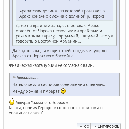
Араратская долина по которой протекает р.
Аракс конечно смежна с долиной р. Чорох)
Даже на крайнем западе, в истоках, Аракс
отделён от Чороха несколькими хребтами и
реками типа Карасу, Тортум-чай, Олту-чай. Что уж
говорить о Восточной Армении...
Да ладно вам , там один хребет отделяет ущелье
Аракса от Чорохского бассейна.
Физическая карта Турции не согласна с вами.
Цитировать
Начало земли саспиров совершенно очевидно
между Урмия и г.Арарат
Аккурат "смежно" с Чорохом...
Кстати, почему Геродот в контексте с саспирами не
упоминает армян?
QQ
ЦИТИРОВАТЬ