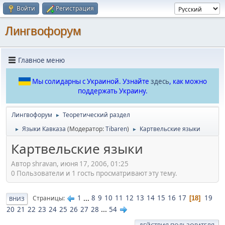
Войти
Регистрация
Лингвофорум
Главное меню
Мы солидарны с Украиной. Узнайте
здесь
, как можно
поддержать Украину.
Лингвофорум
Теоретический раздел
►
Языки Кавказа
(Модератор:
Tibaren
)
Картвельские языки
►
►
Картвельские языки
Автор shravan, июня 17, 2006, 01:25
0 Пользователи и 1 гость просматривают эту тему.
1
...
8
9
10
11
12
13
14
15
16
17
19
Страницы
18
ВНИЗ
20
21
22
23
24
25
26
27
28
...
54