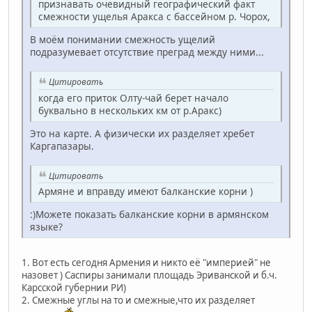
признавать очевидный географический факт
смежности ущелья Аракса с бассейном р. Чорох,
В моём понимании смежность ущелий
подразумевает отсутствие преград между ними...
Цитировать
когда его приток Олту-чай берет начало
буквально в нескольких км от р.Аракс)
Это на карте. А физически их разделяет хребет
Каргапазары.
Цитировать
Армяне и вправду имеют балканские корни )
:)Можете показать балканские корни в армянском
языке?
1. Вот есть сегодня Армения и никто её "империей" не
назовет ) Саспиры занимали площадь Эриванской и б.ч.
Карсской губернии РИ)
2. Смежные углы на то и смежные,что их разделяет