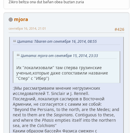
Zikiro beltza ona dut bañan obea buztan zuria
mjora
сентября 16, 2014, 21:01
#426
Цитата: Tibaren от сентября 16, 2014, 08:55
Цитата: mjora от сентября 15, 2014, 23:33
Их "локализовали" там сперва грузинские
ученые,которые даже сопоставили название
"Спер" с "Ибер")
:)Мы рассматриваем мнение негрузинских
исследователей T. Sinclair и J. Rennell.
Последний, локализуя саспиров в Восточной
Армении, не согласуется с самим же собой:
"Beyond the Persians, to the north, are the Medes; and
next to them are the
Saspirians
. Contiguous to these,
and where the
Phasis
empties itself into the northern
sea, are the
Colchians
"
Каким образом бассейн Фазиса смежен с