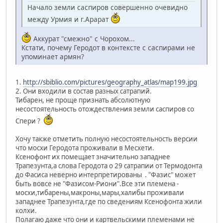
Начало земли саспиров совершенно очевидно
между Урмия и г.Арарат
Аккурат "смежно" с Чорохом...
Кстати, почему Геродот в контексте с саспирами не
упоминает армян?
1.
http://sbiblio.com/pictures/geography_atlas/map199.jpg
2. Они входили в состав разных сатрапий.
Тибарен, не проще признать абсолютную
несостоятельность отождествления земли саспиров со
Спери ?
Хочу также отметить полную несостоятельность версии
что мосхи Геродота проживали в Месхети.
Ксенофонт их помещает значительно западнее
Трапезунта,а слова Геродота о 29 сатрапии от Термодонта
до Фасиса неверно интерпретированы . "Фазис" может
быть вовсе не "Фазисом-Риони".Все эти племена -
мосхи,тибарены,макроны,мары,халибы проживали
западнее Трапезунта,где по сведениям Ксенофонта жили
колхи.
Полагаю даже что они и картвельскими племенами не