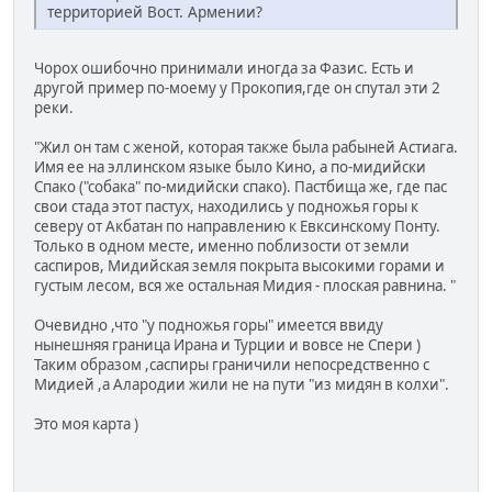
территорией Вост. Армении?
Чорох ошибочно принимали иногда за Фазис. Есть и
другой пример по-моему у Прокопия,где он спутал эти 2
реки.
"Жил он там с женой, которая также была рабыней Астиага.
Имя ее на эллинском языке было Кино, а по-мидийски
Спако ("собака" по-мидийски спако). Пастбища же, где пас
свои стада этот пастух, находились у подножья горы к
северу от Акбатан по направлению к Евксинскому Понту.
Только в одном месте, именно поблизости от земли
саспиров, Мидийская земля покрыта высокими горами и
густым лесом, вся же остальная Мидия - плоская равнина. "
Очевидно ,что "у подножья горы" имеется ввиду
нынешняя граница Ирана и Турции и вовсе не Спери )
Таким образом ,саспиры граничили непосредственно с
Мидией ,а Алародии жили не на пути "из мидян в колхи".
Это моя карта )