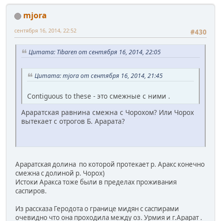
mjora
сентября 16, 2014, 22:52
#430
Цитата: Tibaren от сентября 16, 2014, 22:05
Цитата: mjora от сентября 16, 2014, 21:45
Contiguous to these - это смежные с ними .
Араратская равнина смежна с Чорохом? Или Чорох
вытекает с отрогов Б. Арарата?
Араратская долина по которой протекает р. Аракс конечно
смежна с долиной р. Чорох)
Истоки Аракса тоже были в пределах проживания
саспиров.
Из рассказа Геродота о границе мидян с саспирами
очевидно что она проходила между оз. Урмия и г.Арарат .