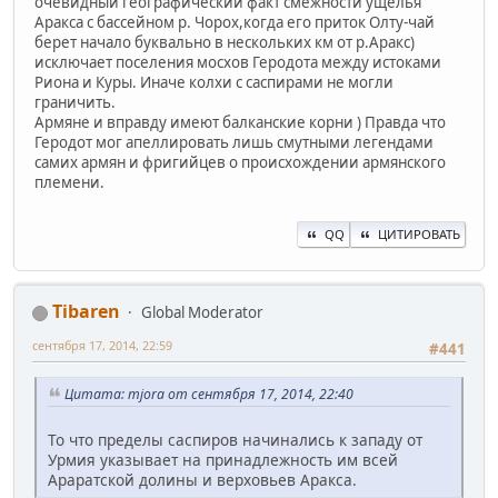
очевидный географический факт смежности ущелья
Аракса с бассейном р. Чорох,когда его приток Олту-чай
берет начало буквально в нескольких км от р.Аракс)
исключает поселения мосхов Геродота между истоками
Риона и Куры. Иначе колхи с саспирами не могли
граничить.
Армяне и вправду имеют балканские корни ) Правда что
Геродот мог апеллировать лишь смутными легендами
самих армян и фригийцев о происхождении армянского
племени.
QQ
ЦИТИРОВАТЬ
Tibaren
Global Moderator
сентября 17, 2014, 22:59
#441
Цитата: mjora от сентября 17, 2014, 22:40
То что пределы саспиров начинались к западу от
Урмия указывает на принадлежность им всей
Араратской долины и верховьев Аракса.