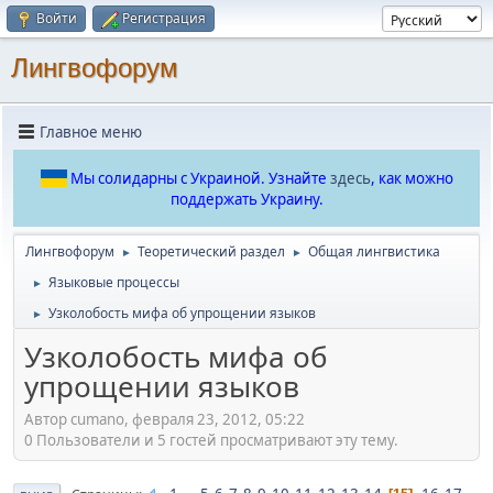
Войти
Регистрация
Лингвофорум
Главное меню
Мы солидарны с Украиной. Узнайте
здесь
, как можно
поддержать Украину.
Лингвофорум
Теоретический раздел
Общая лингвистика
►
►
Языковые процессы
►
Узколобость мифа об упрощении языков
►
Узколобость мифа об
упрощении языков
Автор cumano, февраля 23, 2012, 05:22
0 Пользователи и 5 гостей просматривают эту тему.