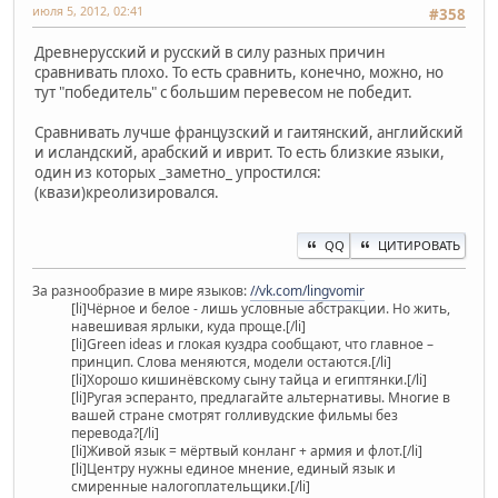
июля 5, 2012, 02:41
#358
Древнерусский и русский в силу разных причин
сравнивать плохо. То есть сравнить, конечно, можно, но
тут "победитель" с большим перевесом не победит.
Сравнивать лучше французский и гаитянский, английский
и исландский, арабский и иврит. То есть близкие языки,
один из которых _заметно_ упростился:
(квази)креолизировался.
QQ
ЦИТИРОВАТЬ
За разнообразие в мире языков:
//vk.com/lingvomir
[li]Чёрное и белое - лишь условные абстракции. Но жить,
навешивая ярлыки, куда проще.[/li]
[li]Green ideas и глокая куздра сообщают, что главное –
принцип. Слова меняются, модели остаются.[/li]
[li]Хорошо кишинёвскому сыну тайца и египтянки.[/li]
[li]Ругая эсперанто, предлагайте альтернативы. Многие в
вашей стране смотрят голливудские фильмы без
перевода?[/li]
[li]Живой язык = мёртвый конланг + армия и флот.[/li]
[li]Центру нужны единое мнение, единый язык и
смиренные налогоплательщики.[/li]