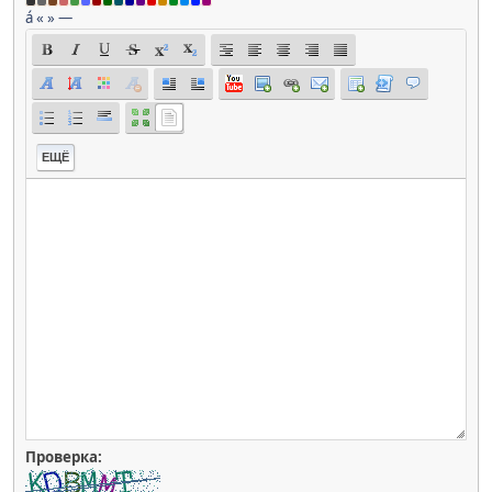
á
«
»
—
ЕЩЁ
Проверка: