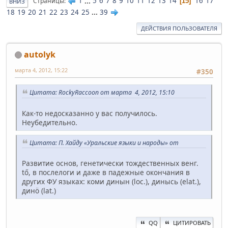
1
...
5
6
7
8
9
10
11
12
13
14
16
17
Страницы
15
ВНИЗ
18
19
20
21
22
23
24
25
...
39
ДЕЙСТВИЯ ПОЛЬЗОВАТЕЛЯ
autolyk
марта 4, 2012, 15:22
#350
Цитата: RockyRaccoon от марта 4, 2012, 15:10
Как-то недосказанно у вас получилось.
Неубедительно.
Цитата: П. Хайду «Уральские языки и народы» от
Развитие основ, генетически тождественных венг.
tő, в послелоги и даже в падежные окончания в
других ФУ языках: коми динын (loc.), динысь (elat.),
динö (lat.)
QQ
ЦИТИРОВАТЬ