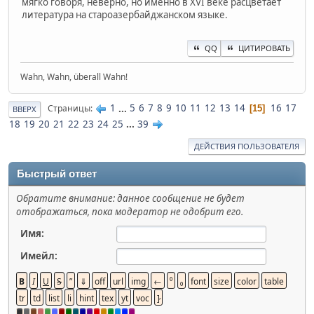
мягко говоря, неверно, но именно в XVI веке расцветает
литература на староазербайджанском языке.
QQ
ЦИТИРОВАТЬ
Wahn, Wahn, überall Wahn!
1
...
5
6
7
8
9
10
11
12
13
14
16
17
Страницы
15
ВВЕРХ
18
19
20
21
22
23
24
25
...
39
ДЕЙСТВИЯ ПОЛЬЗОВАТЕЛЯ
Быстрый ответ
Обратите внимание: данное сообщение не будет
отображаться, пока модератор не одобрит его.
Имя:
Имейл: