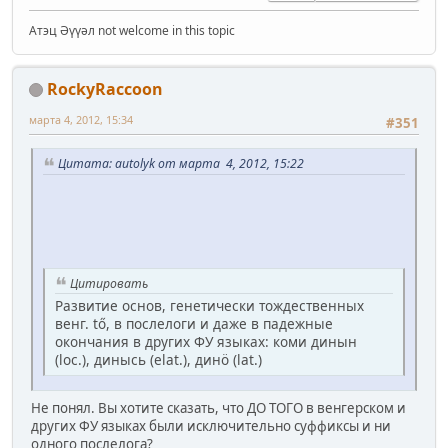
Атэц Әүүәл not welcome in this topic
RockyRaccoon
марта 4, 2012, 15:34
#351
Цитата: autolyk от марта 4, 2012, 15:22
Цитировать
Развитие основ, генетически тождественных
венг. tő, в послелоги и даже в падежные
окончания в других ФУ языках: коми динын
(loc.), динысь (elat.), динö (lat.)
Не понял. Вы хотите сказать, что ДО ТОГО в венгерском и
других ФУ языках были исключительно суффиксы и ни
одного послелога?