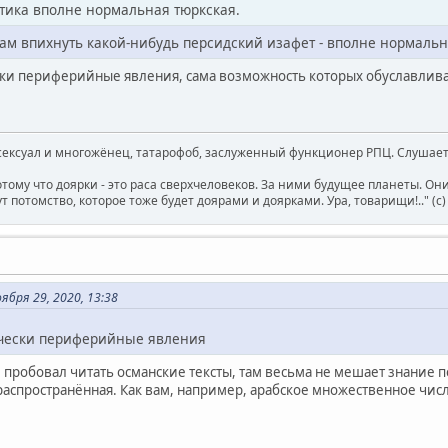
тика вполне нормальная тюркская.
 там впихнуть какой-нибудь персидский изафет - вполне нормальн
ски периферийные явления, сама возможность которых обуславлива
ксуал и многожёнец, татарофоб, заслуженный функционер РПЦ. Слушает 
отому что доярки - это раса сверхчеловеков. За ними будущее планеты. О
т потомство, которое тоже будет доярами и доярками. Ура, товарищи!.." (c
бря 29, 2020, 13:38
ически периферийные явления
пробовал читать османские тексты, там весьма не мешает знание п
распространённая. Как вам, например, арабское множественное чис