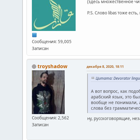
(здесь множественное числ
P.S. Слово libas тоже ест
Сообщения: 59,005
Записан
troyshadow
декабря 8, 2020, 18:11
Цитата: Devorator lingu
А вот вопрос, как по
арабский язык, это бы
вообще не понимали, а
слова без грамматическ
Сообщения: 2,562
ну, русскоговорящие, нез
Записан