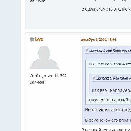
Записан
В османском это вполне ча
bvs
декабря 8, 2020, 19:04
Цитата: Red Khan от де
Цитата: bvs от декаб
Сообщения: 14,502
Цитата: Red Khan о
Записан
Как вам, например
Такое есть в англий
Не так уж и часто, сход
В османском это вполне
В научной терминологии -