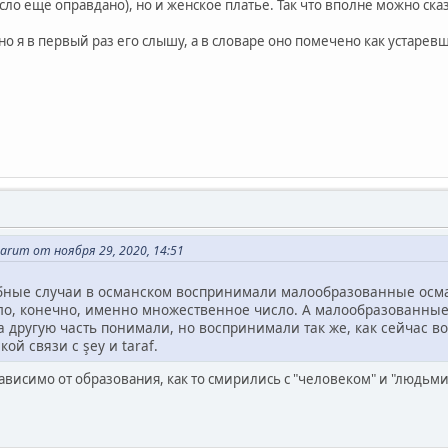
о ещё оправдано), но и женское платье. Так что вполне можно сказать 
ь, но я в первый раз его слышу, а в словаре оно помечено как устарев
arum от ноября 29, 2020, 14:51
добные случаи в османском воспринимали малообразованные осма
ло, конечно, именно множественное число. А малообразованные,
 другую часть понимали, но воспринимали так же, как сейчас вос
ой связи с şey и taraf.
ависимо от образования, как то смирились с "человеком" и "людьми