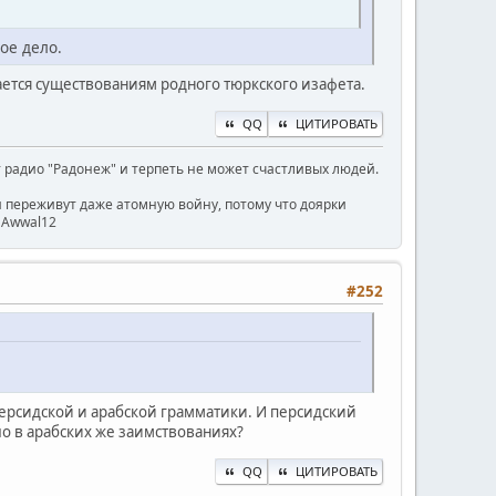
ое дело.
ется существованиям родного тюркского изафета.
QQ
ЦИТИРОВАТЬ
радио "Радонеж" и терпеть не может счастливых людей.
ни переживут даже атомную войну, потому что доярки
) Awwal12
#252
ерсидской и арабской грамматики. И персидский
ло в арабских же заимствованиях?
QQ
ЦИТИРОВАТЬ