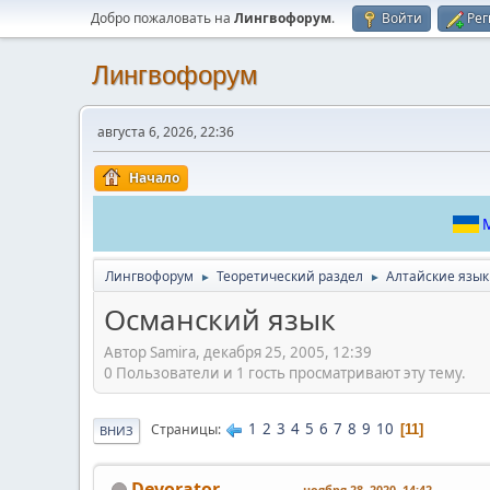
Добро пожаловать на
Лингвофорум
.
Войти
Рег
Лингвофорум
августа 6, 2026, 22:36
Начало
М
Лингвофорум
Теоретический раздел
Алтайские язы
►
►
Османский язык
Автор Samira, декабря 25, 2005, 12:39
0 Пользователи и 1 гость просматривают эту тему.
1
2
3
4
5
6
7
8
9
10
Страницы
11
ВНИЗ
Devorator
ноября 28, 2020, 14:42