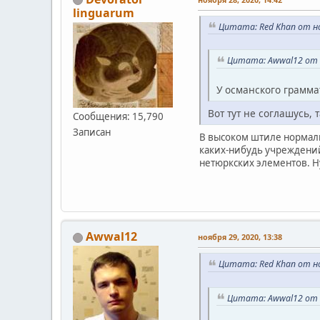
linguarum
Цитата: Red Khan от но
Цитата: Awwal12 от н
У османского грамма
Вот тут не соглашусь,
Сообщения: 15,790
Записан
В высоком штиле нормаль
каких-нибудь учреждений
нетюркских элементов. Ну
Awwal12
ноября 29, 2020, 13:38
Цитата: Red Khan от но
Цитата: Awwal12 от н