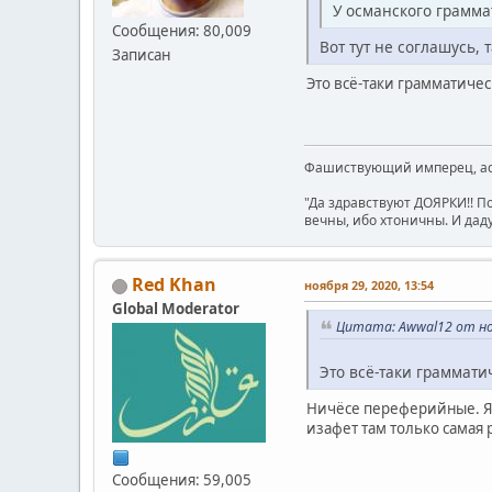
У османского грамма
Сообщения: 80,009
Вот тут не соглашусь,
Записан
Это всё-таки грамматиче
Фашиствующий имперец, асе
"Да здравствуют ДОЯРКИ!! П
вечны, ибо хтоничны. И даду
Red Khan
ноября 29, 2020, 13:54
Global Moderator
Цитата: Awwal12 от ноя
Это всё-таки граммат
Ничёсе переферийные. Я 
изафет там только самая 
Сообщения: 59,005