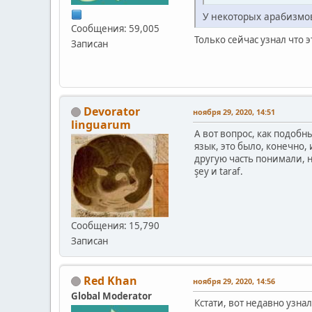
У некоторых арабизмов 
Сообщения: 59,005
Только сейчас узнал что э
Записан
Devorator
ноября 29, 2020, 14:51
linguarum
А вот вопрос, как подоб
язык, это было, конечно
другую часть понимали, н
şey и taraf.
Сообщения: 15,790
Записан
Red Khan
ноября 29, 2020, 14:56
Global Moderator
Кстати, вот недавно узна