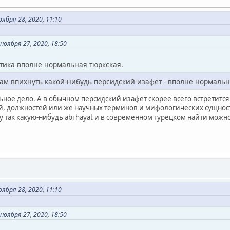
ября 28, 2020, 11:10
оября 27, 2020, 18:50
тика вполне нормальная тюркская.
 там впихнуть какой-нибудь персидский изафет - вполне нормальн
ное дело. А в обычном персидский изафет скорее всего встретится
, должностей или же научных терминов и мифологических сущносте
 так какую-нибудь abı hayat и в современном турецком найти можно
ября 28, 2020, 11:10
оября 27, 2020, 18:50