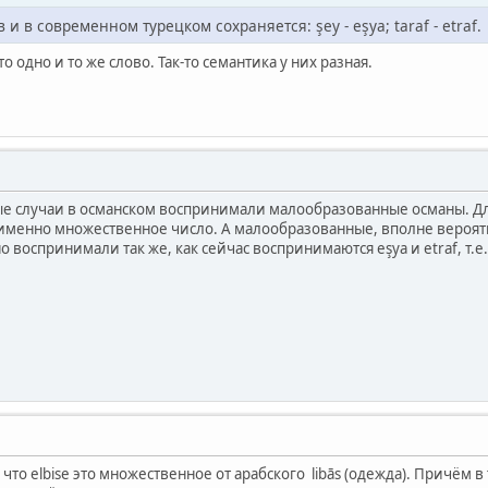
и в современном турецком сохраняется: şey - eşya; taraf - etraf.
то одно и то же слово. Так-то семантика у них разная.
ные случаи в османском воспринимали малообразованные османы. Дл
, именно множественное число. А малообразованные, вполне вероятн
о воспринимали так же, как сейчас воспринимаются eşya и etraf, т.е
л что elbise это множественное от арабского libās (одежда). Причём 