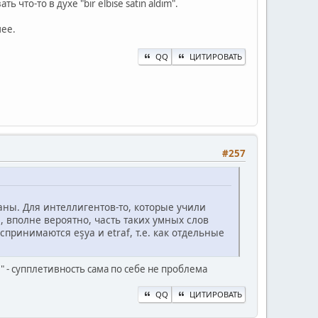
что-то в духе "bir elbise satın aldım".
шее.
QQ
ЦИТИРОВАТЬ
#257
ны. Для интеллигентов-то, которые учили
 вполне вероятно, часть таких умных слов
принимаются eşya и etraf, т.е. как отдельные
" - супплетивность сама по себе не проблема
QQ
ЦИТИРОВАТЬ