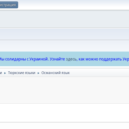
истрация
ы солидарны с Украиной. Узнайте
здесь
, как можно поддержать Укр
ки
Тюркские языки
Османский язык
►
►