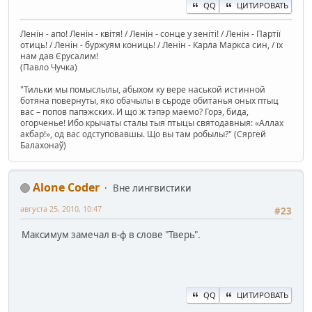
QQ
ЦИТИРОВАТЬ
Ленін - апо! Ленін - квітя! / Ленін - сонце у зеніті! / Ленін - Партії
отиць! / Ленін - буржуям кониць! / Ленін - Карла Маркса син, / їх
нам дав Єрусалим!
(Павло Чучка)
"Тильки мы помыслылы, абыхом ку вере наськой истинной
ботяна повернуты, яко обачылы в сьроде обитанья оных птыц
вас – попов папэжских. И що ж тэпэр маемо? Горэ, бида,
огорченье! Ибо крычаты сталы тыя птыцы святодавныя: «Аллах
акбар!», од вас одступовавшы. Що вы там робылы?" (Сяргей
Балахонаў)
Alone Coder
Вне лингвистики
августа 25, 2010, 10:47
#23
Максимум замечал в-ф в слове "Тверь".
QQ
ЦИТИРОВАТЬ