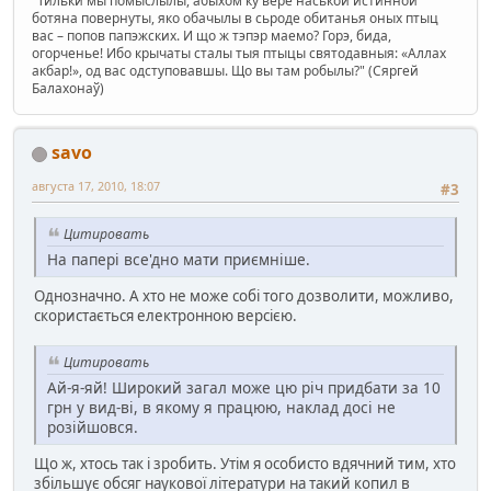
"Тильки мы помыслылы, абыхом ку вере наськой истинной
ботяна повернуты, яко обачылы в сьроде обитанья оных птыц
вас – попов папэжских. И що ж тэпэр маемо? Горэ, бида,
огорченье! Ибо крычаты сталы тыя птыцы святодавныя: «Аллах
акбар!», од вас одступовавшы. Що вы там робылы?" (Сяргей
Балахонаў)
savo
августа 17, 2010, 18:07
#3
Цитировать
На папері все'дно мати приємніше.
Однозначно. А хто не може собі того дозволити, можливо,
скористається електронною версією.
Цитировать
Ай-я-яй! Широкий загал може цю річ придбати за 10
грн у вид-ві, в якому я працюю, наклад досі не
розійшовся.
Що ж, хтось так і зробить. Утім я особисто вдячний тим, хто
збільшує обсяг наукової літератури на такий копил в