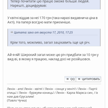
Тепер почитати цю працю зможе більше людей.
Нарешті, доцифрував:
У квітні віддав за неї 170 грн (така наразі видавнича ціна в
Акті). На папері все'дно мати приємніше.
Цитата: savo от августа 17, 2010, 17:25
Крім того, можливо, загал зацікавить іще ця річ.
Ай-я-яй! Широкий загал може цю річ придбати за 10 грн у
вид-ві, в якому я працюю, наклад досі не розійшовся.
QQ
ЦИТИРОВАТЬ
Ленін - апо! Ленін - квітя! / Ленін - сонце у зеніті! / Ленін - Партії
отиць! / Ленін - буржуям кониць! / Ленін - Карла Маркса син, / їх
нам дав Єрусалим!
(Павло Чучка)