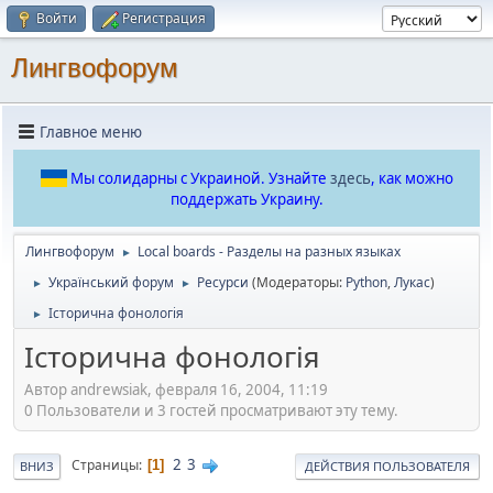
Войти
Регистрация
Лингвофорум
Главное меню
Мы солидарны с Украиной. Узнайте
здесь
, как можно
поддержать Украину.
Лингвофорум
Local boards - Разделы на разных языках
►
Український форум
Ресурси
(Модераторы:
Python
,
Лукас
)
►
►
Історична фонологія
►
Історична фонологія
Автор andrewsiak, февраля 16, 2004, 11:19
0 Пользователи и 3 гостей просматривают эту тему.
2
3
Страницы
1
ВНИЗ
ДЕЙСТВИЯ ПОЛЬЗОВАТЕЛЯ