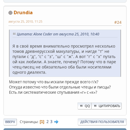
Drundia
августа 25, 2010, 11:25
#24
Цитата: Alone Coder от августа 25, 2010, 10:40
Я в своё время внимательно просмотрел несколько
томов древнерусской макулатуры, и нигде "т" не
путали с "д", "с" с "з", "ш" с "ж". А вот "г" с "х" путать
ой как любили. А знаете, почему? Потому что в паре
чтец-писец не обязательно оба были носителями
одного диалекта.
Может потому что вы искали прежде всего г/х?
Откуда известно что были отдельные чтецы и писцы?
Есть ли систематические спутывания «г» с «к»?
QQ
ЦИТИРОВАТЬ
2
3
Страницы
1
ВВЕРХ
ДЕЙСТВИЯ ПОЛЬЗОВАТЕЛЯ