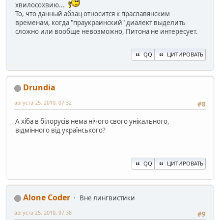
хвилосохвию...
То, что данный абзац относится к праславянским
временам, когда "праукраинский" диалект выделить
сложно или вообще невозможно, Питона не интересует.
QQ
ЦИТИРОВАТЬ
Drundia
августа 25, 2010, 07:32
#8
А хіба в білорусів нема нічого свого унікального,
відмінного від українського?
QQ
ЦИТИРОВАТЬ
Alone Coder
Вне лингвистики
августа 25, 2010, 07:38
#9