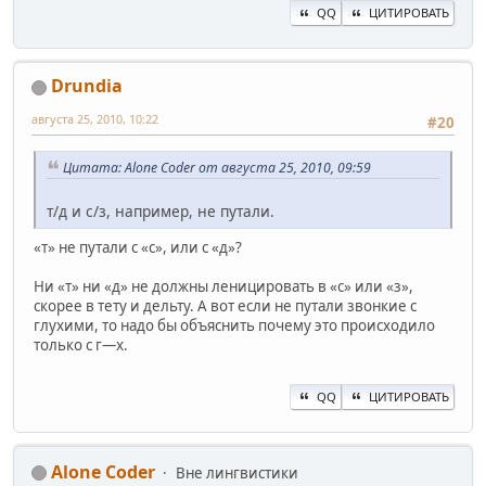
QQ
ЦИТИРОВАТЬ
Drundia
августа 25, 2010, 10:22
#20
Цитата: Alone Coder от августа 25, 2010, 09:59
т/д и с/з, например, не путали.
«т» не путали с «с», или с «д»?
Ни «т» ни «д» не должны леницировать в «с» или «з»,
скорее в тету и дельту. А вот если не путали звонкие с
глухими, то надо бы объяснить почему это происходило
только с г—х.
QQ
ЦИТИРОВАТЬ
Alone Coder
Вне лингвистики