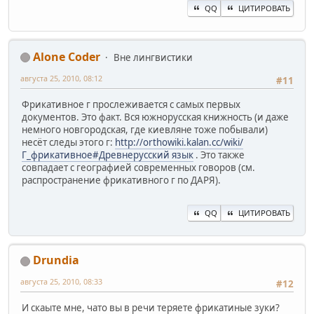
QQ
ЦИТИРОВАТЬ
Alone Coder
Вне лингвистики
августа 25, 2010, 08:12
#11
Фрикативное г прослеживается с самых первых
документов. Это факт. Вся южнорусская книжность (и даже
немного новгородская, где киевляне тоже побывали)
несёт следы этого г:
http://orthowiki.kalan.cc/wiki/
Г_фрикативное#Древнерусский язык
. Это также
совпадает с географией современных говоров (см.
распространение фрикативного г по ДАРЯ).
QQ
ЦИТИРОВАТЬ
Drundia
августа 25, 2010, 08:33
#12
И скаыте мне, чато вы в речи теряете фрикатиные зуки?