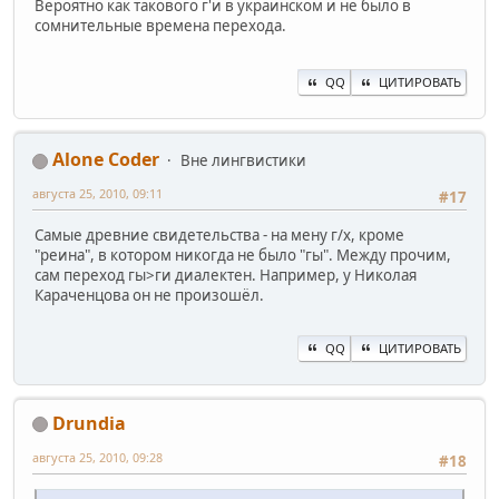
Вероятно как такового г'и в украинском и не было в
сомнительные времена перехода.
QQ
ЦИТИРОВАТЬ
Alone Coder
Вне лингвистики
августа 25, 2010, 09:11
#17
Самые древние свидетельства - на мену г/х, кроме
"реина", в котором никогда не было "гы". Между прочим,
сам переход гы>ги диалектен. Например, у Николая
Караченцова он не произошёл.
QQ
ЦИТИРОВАТЬ
Drundia
августа 25, 2010, 09:28
#18