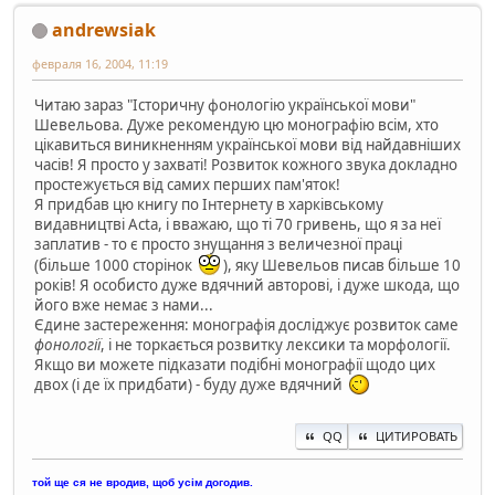
andrewsiak
февраля 16, 2004, 11:19
Читаю зараз "Історичну фонологію української мови"
Шевельова. Дуже рекомендую цю монографію всім, хто
цікавиться виникненням української мови від найдавніших
часів! Я просто у захваті! Розвиток кожного звука докладно
простежується від самих перших пам'яток!
Я придбав цю книгу по Інтернету в харківському
видавництві Acta, і вважаю, що ті 70 гривень, що я за неї
заплатив - то є просто знущання з величезної праці
(більше 1000 сторінок
), яку Шевельов писав більше 10
років! Я особисто дуже вдячний авторові, і дуже шкода, що
його вже немає з нами...
Єдине застереження: монографія досліджує розвиток саме
фонології
, і не торкається розвитку лексики та морфології.
Якщо ви можете підказати подібні монографії щодо цих
двох (і де їх придбати) - буду дуже вдячний
QQ
ЦИТИРОВАТЬ
той ще ся не вродив, щоб усім догодив.