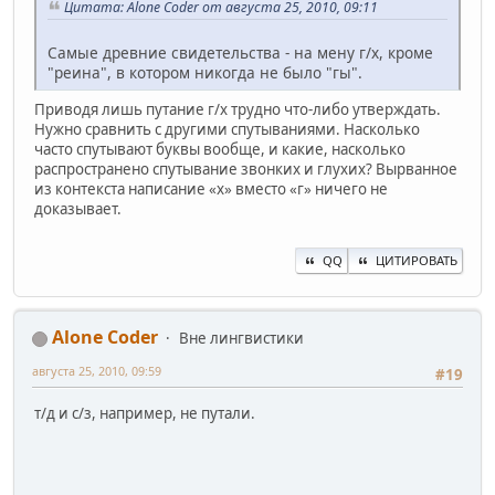
Цитата: Alone Coder от августа 25, 2010, 09:11
Самые древние свидетельства - на мену г/х, кроме
"реина", в котором никогда не было "гы".
Приводя лишь путание г/х трудно что-либо утверждать.
Нужно сравнить с другими спутываниями. Насколько
часто спутывают буквы вообще, и какие, насколько
распространено спутывание звонких и глухих? Вырванное
из контекста написание «х» вместо «г» ничего не
доказывает.
QQ
ЦИТИРОВАТЬ
Alone Coder
Вне лингвистики
августа 25, 2010, 09:59
#19
т/д и с/з, например, не путали.