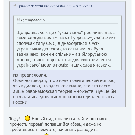
Цитата: piton от августа 23, 2010, 22:33
Цитировать
Щоправда, усіх цих "україських" рис лише дві, а
саме чергування u:v та v< l у давньоукраїньских
сполуках типу CъlC, вiднаходяться в усіх
українських діалектах;та оскільки, як було
зазначено, вони є спiльними з білоруською
мовою, цього недостатньо для виокремлення
української мови з-поміж інших слов'янських.
Из предисловия..
Обычно говорят, что это-де политический вопрос,
язык-диалект, но здесь очевидно, что это всего
лишь равонамовская теория множеств. Лучше бы
назвали иследованием некоторых диалектов юга
России.
Тьфу!
Новый вид троллинга: зайти по ссылке,
прочесть первый попавшийся абзац и даже не
врубившись к чему это, начинать разводить