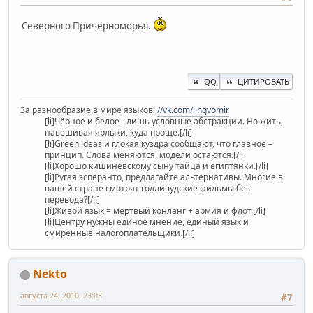
Северного Причерноморья.
QQ
ЦИТИРОВАТЬ
За разнообразие в мире языков:
//vk.com/lingvomir
[li]Чёрное и белое - лишь условные абстракции. Но жить,
навешивая ярлыки, куда проще.[/li]
[li]Green ideas и глокая куздра сообщают, что главное –
принцип. Слова меняются, модели остаются.[/li]
[li]Хорошо кишинёвскому сыну тайца и египтянки.[/li]
[li]Ругая эсперанто, предлагайте альтернативы. Многие в
вашей стране смотрят голливудские фильмы без
перевода?[/li]
[li]Живой язык = мёртвый конланг + армия и флот.[/li]
[li]Центру нужны единое мнение, единый язык и
смиренные налогоплательщики.[/li]
Nekto
августа 24, 2010, 23:03
#7