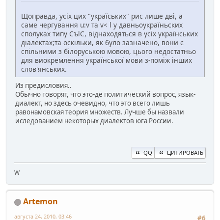
Щоправда, усіх цих "україських" рис лише дві, а
саме чергування u:v та v< l у давньоукраїньских
сполуках типу CъlC, вiднаходяться в усіх українських
діалектах;та оскільки, як було зазначено, вони є
спiльними з білоруською мовою, цього недостатньо
для виокремлення української мови з-поміж інших
слов'янських.
Из предисловия..
Обычно говорят, что это-де политический вопрос, язык-
диалект, но здесь очевидно, что это всего лишь
равонамовская теория множеств. Лучше бы назвали
иследованием некоторых диалектов юга России.
QQ
ЦИТИРОВАТЬ
W
Artemon
августа 24, 2010, 03:46
#6