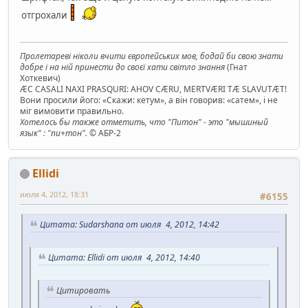
отгрохали
Пролетареві ніколи вчити європейських мов, бодай би свою знати
добре і на ній принести до своєї хати світло знання
(Гнат
Хоткевич)
ÆC CASALI NAXI PRASQURI: AHOV CÆRU, MERTVÆRI TÆ SLAVUTÆT!
Вони просили його: «Скажи: кетум», а він говорив: «сатем», і не
міг вимовити правильно.
Хотелось бы также отметить, что "Питон" - это "мышиный
язык" : "пи+тон".
© АБР-2
Ellidi
июля 4, 2012, 18:31
#6155
Цитата: Sudarshana от июля 4, 2012, 14:42
Цитата: Ellidi от июля 4, 2012, 14:40
Цитировать