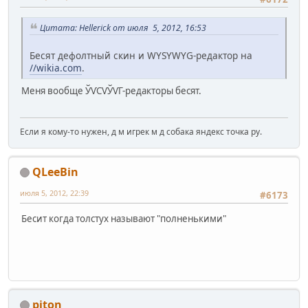
Цитата: Hellerick от июля 5, 2012, 16:53
Бесят дефолтный скин и WYSYWYG-редактор на
//wikia.com
.
Меня вообще ЎѴСѴЎѴГ-редакторы бесят.
Если я кому-то нужен, д м игрек м д собака яндекс точка ру.
QLeeBin
июля 5, 2012, 22:39
#6173
Бесит когда толстух называют "полненькими"
piton