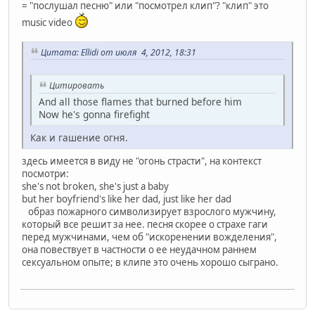
= "послушал песню" или "посмотрел клип"? "клип" это
music video
Цитата: Ellidi от июля 4, 2012, 18:31
Цитировать
And all those flames that burned before him
Now he's gonna firefight
Как и гашение огня.
здесь имеется в виду не "огонь страсти", на контекст
посмотри:
she's not broken, she's just a baby
but her boyfriend's like her dad, just like her dad
образ пожарного символизирует взрослого мужчину,
который все решит за нее. песня скорее о страхе гаги
перед мужчинами, чем об "искоренении вожделения",
она повествует в частности о ее неудачном раннем
сексуальном опыте; в клипе это очень хорошо сыграно.