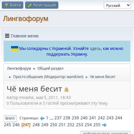
Войти
Регистрация
Лингвофорум
Главное меню
Мы солидарны с Украиной. Узнайте
здесь
, как можно
поддержать Украину.
Лингвофорум
Общий раздел
►
Просто общение
(Модератор:
wandrien
)
Чё меня бесит
►
►
Чё меня бесит
Автор mnashe, мая 5, 2011, 18:43
0 Пользователи и 5 гостей просматривают эту тему.
1
...
237
238
239
240
241
242
243
244
Страницы
ВНИЗ
245
246
248
249
250
251
252
253
254
255
247