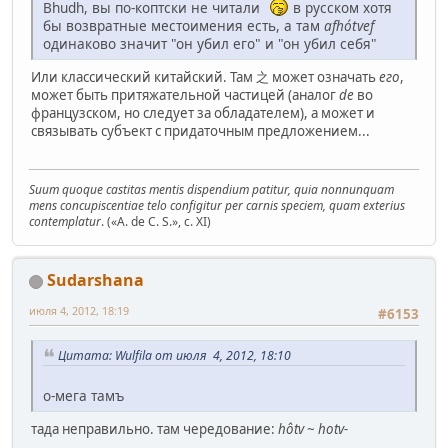
Bhudh, вы по-коптски не читали
в русском хотя
бы возвратные местоимения есть, а там
afhótvef
одинаково значит "он убил его" и "он убил себя"
Или классический китайский. Там 之 может означать
его
,
может быть притяжательной частицей (аналог
de
во
французском, но следует за обладателем), а может и
связывать субъект с придаточным предложением...
Suum quoque castitas mentis dispendium patitur, quia nonnunquam
mens concupiscentiae telo configitur per carnis speciem, quam exterius
contemplatur
. («A. de C. S.», c. XI)
Sudarshana
июля 4, 2012, 18:19
#6153
Цитата: Wulfila от июля 4, 2012, 18:10
о-мега тамъ
тада неправильно. там чередование:
hôtv
~
hotv-