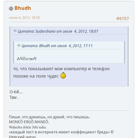
Bhudh
июля 4, 2012, 18:58
#6157
Цитата: Sudarshana от июля 4, 2012, 18:07
Цитата: Bhudh от июля 4, 2012, 17:11
Ⲁϥϩⲱⲧⲃⲏϥ
то, что показывают мои компьютер и телефон
похоже на поле чудес
О-ёй...
Там
.
Пиши, что думаешь, но думай, что пишешь.
MONEŌ ERGŌ MANEŌ.
Waheeba dokin ʔebi naha.
«каждый пост в интернете имеет коэффициент бреда» ©
Невский чукчо