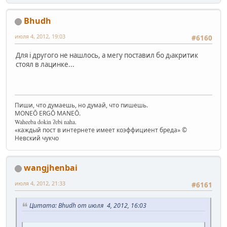
Bhudh
июля 4, 2012, 19:03
#6160
Для i другого не нашлось, а мегу поставил бо дⲓакритик
стоял в лацинке...
Пиши, что думаешь, но думай, что пишешь.
MONEŌ ERGŌ MANEŌ.
Waheeba dokin ʔebi naha.
«каждый пост в интернете имеет коэффициент бреда» ©
Невский чукчо
wangjhenbai
июля 4, 2012, 21:33
#6161
Цитата: Bhudh от июля 4, 2012, 16:03