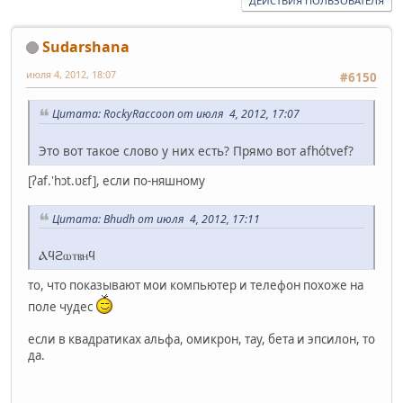
ДЕЙСТВИЯ ПОЛЬЗОВАТЕЛЯ
Sudarshana
июля 4, 2012, 18:07
#6150
Цитата: RockyRaccoon от июля 4, 2012, 17:07
Это вот такое слово у них есть? Прямо вот afhótvef?
[ʔaf.'hɔt.ʋεf], если по-няшному
Цитата: Bhudh от июля 4, 2012, 17:11
Ⲁϥϩⲱⲧⲃⲏϥ
то, что показывают мои компьютер и телефон похоже на
поле чудес
если в квадратиках альфа, омикрон, тау, бета и эпсилон, то
да.