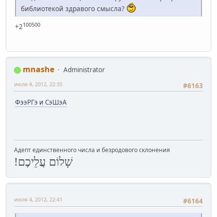
библиотекой здравого смысла?
100500
+2
mnashe
Administrator
июля 4, 2012, 22:35
#6163
ФээРГэ и СэШэА
Адепт единственного числа и безродового склонения
שָׁלוֹם עֲלֵיכֶם!
июля 4, 2012, 22:41
#6164