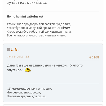
лучше них в моих глазах.
Homo homini cattulus est
Хто не знає про добро, той завжди буде злим,
Хто забув свою мову, той прокинеться німим,
Хто завжди був рабом, той залишиться ніким,
Все почалося з нічого і закінчиться нічим...
I. G.
июля 5, 2012, 12:11
#6168
Дана, Вы еще недавно были чеченкой... Я что-то
упустила?
...И мимимишечных круглышек,
Что безусловно хороши,
Но очень вредны для души.