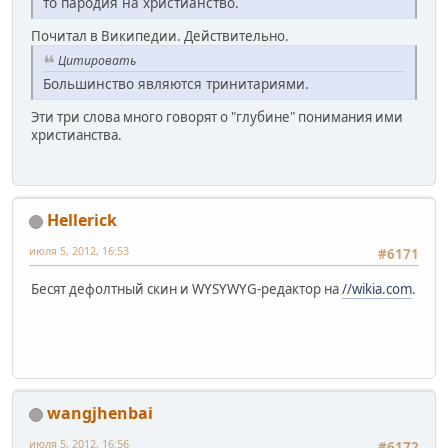
то пародия на христианство.
Почитал в Википедии. Действительно.
Цитировать
Большинство являются тринитариями.
Эти три слова много говорят о "глубине" понимания ими
христианства.
Hellerick
июля 5, 2012, 16:53
#6171
Бесят дефолтный скин и WYSYWYG-редактор на
//wikia.com
.
wangjhenbai
июля 5, 2012, 16:56
#6172