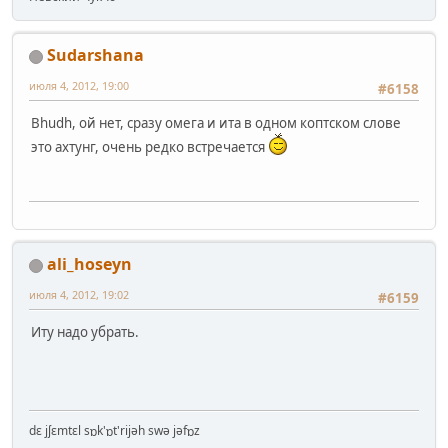
Sudarshana
июля 4, 2012, 19:00
#6158
Bhudh, ой нет, сразу омега и ита в одном коптском слове
это ахтунг, очень редко встречается
ali_hoseyn
июля 4, 2012, 19:02
#6159
Иту надо убрать.
dɛ jʃɛmtɛl sɒk'ɒt'rijəh swə jəfɒz