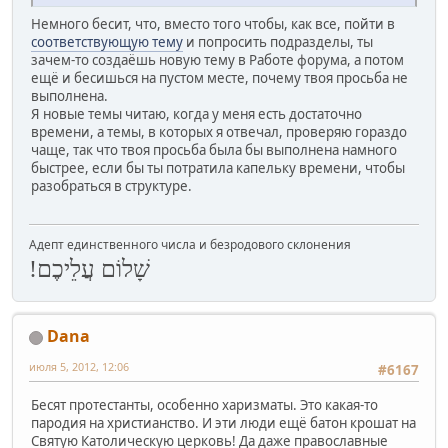
Немного бесит, что, вместо того чтобы, как все, пойти в
соответствующую тему
и попросить подразделы, ты
зачем-то создаёшь новую тему в Работе форума, а потом
ещё и бесишься на пустом месте, почему твоя просьба не
выполнена.
Я новые темы читаю, когда у меня есть достаточно
времени, а темы, в которых я отвечал, проверяю гораздо
чаще, так что твоя просьба была бы выполнена намного
быстрее, если бы ты потратила капельку времени, чтобы
разобраться в структуре.
Адепт единственного числа и безродового склонения
שָׁלוֹם עֲלֵיכֶם!
Dana
июля 5, 2012, 12:06
#6167
Бесят протестанты, особенно харизматы. Это какая-то
пародия на христианство. И эти люди ещё батон крошат на
Святую Католическую церковь! Да даже православные