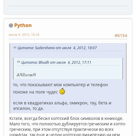
Python
июля 4, 2012, 18:24
#6154
Цитата: Sudarshana от июля 4, 2012, 18:07
Цитата: Bhudh от июля 4, 2012, 17:11
Ⲁϥϩⲱⲧⲃⲏϥ
то, что показывают мои компьютер и телефон
похоже на поле чудес
если в квадратиках альфа, омикрон, тау, бета и
эпсилон, то да.
Кстати, всегда бесил коптский блок символов в юникоде.
Мало того, что полностью дублируется гречиским и копто-
греческим, при этом отсутствуя практически во всех
шрифтах, так еще и целую коптскую википедию на нем