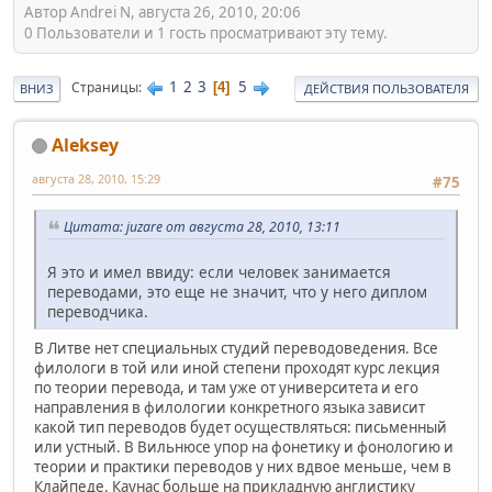
Автор Andrei N, августа 26, 2010, 20:06
0 Пользователи и 1 гость просматривают эту тему.
1
2
3
5
Страницы
4
ВНИЗ
ДЕЙСТВИЯ ПОЛЬЗОВАТЕЛЯ
Aleksey
августа 28, 2010, 15:29
#75
Цитата: juzare от августа 28, 2010, 13:11
Я это и имел ввиду: если человек занимается
переводами, это еще не значит, что у него диплом
переводчика.
В Литве нет специальных студий переводоведения. Все
филологи в той или иной степени проходят курс лекция
по теории перевода, и там уже от университета и его
направления в филологии конкретного языка зависит
какой тип переводов будет осуществляться: письменный
или устный. В Вильнюсе упор на фонетику и фонологию и
теории и практики переводов у них вдвое меньше, чем в
Клайпеде. Каунас больше на прикладную англистику