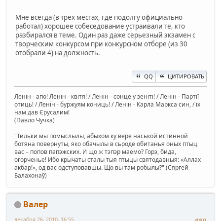
Мне всегда (в трех местах, где подолгу официально
работал) хорошее собеседование устраивали те, кто
разбирался в теме. Один раз даже серьезный экзамен с
творческим конкурсом при конкурсном отборе (из 30
отобрали 4) на должность.
QQ
ЦИТИРОВАТЬ
Ленін - апо! Ленін - квітя! / Ленін - сонце у зеніті! / Ленін - Партії
отиць! / Ленін - буржуям кониць! / Ленін - Карла Маркса син, / їх
нам дав Єрусалим!
(Павло Чучка)
"Тильки мы помыслылы, абыхом ку вере наськой истинной
ботяна повернуты, яко обачылы в сьроде обитанья оных птыц
вас – попов папэжских. И що ж тэпэр маемо? Горэ, бида,
огорченье! Ибо крычаты сталы тыя птыцы святодавныя: «Аллах
акбар!», од вас одступовавшы. Що вы там робылы?" (Сяргей
Балахонаў)
Валер
декабря 26, 2010, 16:55
#89