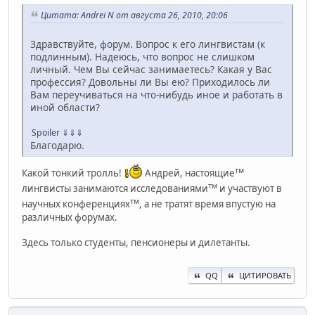
Цитата: Andrei N от августа 26, 2010, 20:06
Здравствуйте, форум. Вопрос к его лингвистам (к
подлинным). Надеюсь, что вопрос не слишком
личный. Чем Вы сейчас занимаетесь? Какая у Вас
профессия? Довольны ли Вы ею? Приходилось ли
Вам переучиваться на что-нибудь иное и работать в
иной области?
Spoiler
⇓⇓⇓
Благодарю.
тм
Какой тонкий тролль!
Андрей, настоящие
тм
лингвисты занимаются исследованиями
и участвуют в
тм
научных конференциях
, а не тратят время впустую на
различных форумах.
Здесь только студенты, пенсионеры и дилетанты.
QQ
ЦИТИРОВАТЬ