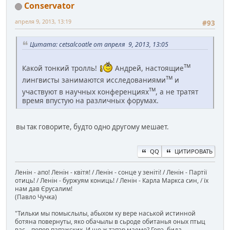
Conservator
апреля 9, 2013, 13:19
#93
Цитата: cetsalcoatle от апреля 9, 2013, 13:05
тм
Какой тонкий тролль!
Андрей, настоящие
тм
лингвисты занимаются исследованиями
и
тм
участвуют в научных конференциях
, а не тратят
время впустую на различных форумах.
вы так говорите, будто одно другому мешает.
QQ
ЦИТИРОВАТЬ
Ленін - апо! Ленін - квітя! / Ленін - сонце у зеніті! / Ленін - Партії
отиць! / Ленін - буржуям кониць! / Ленін - Карла Маркса син, / їх
нам дав Єрусалим!
(Павло Чучка)
"Тильки мы помыслылы, абыхом ку вере наськой истинной
ботяна повернуты, яко обачылы в сьроде обитанья оных птыц
вас – попов папэжских. И що ж тэпэр маемо? Горэ, бида,