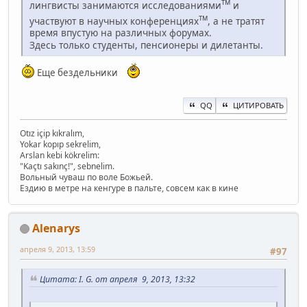
тм
лингвисты занимаются исследованиями
и
тм
участвуют в научных конференциях
, а не тратят
время впустую на различных форумах.
Здесь только студенты, пенсионеры и дилетанты.
Еще бездельники
QQ
ЦИТИРОВАТЬ
Otız içip kıkralım,
Yokar kopıp sekrelim,
Arslan kebi kökrelim:
"Kaçtı sakınç!", sebnelim.
Вольный чуваш по воле Божьей.
Ездию в метре на кенгуре в пальте, совсем как в кине
Alenarys
апреля 9, 2013, 13:59
#97
Цитата: I. G. от апреля 9, 2013, 13:32