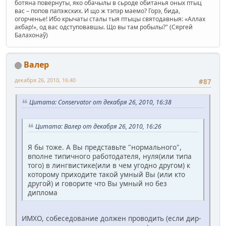
ботяна повернуты, яко обачылы в сьроде обитанья оных птыц
вас – попов папэжских. И що ж тэпэр маемо? Горэ, бида,
огорченье! Ибо крычаты сталы тыя птыцы святодавныя: «Аллах
акбар!», од вас одступовавшы. Що вы там робылы?" (Сяргей
Балахонаў)
Валер
декабря 26, 2010, 16:40
#87
Цитата: Conservator от декабря 26, 2010, 16:38
Цитата: Валер от декабря 26, 2010, 16:26
Я бы тоже. А Вы представьте "нормального",
вполне типичного работодателя, нуля(или типа
того) в лингвистике(или в чем угодно другом) к
которому приходите такой умный Вы (или кто
другой) и говорите что Вы умный но без
диплома
ИМХО, собеседование должен проводить (если дир-