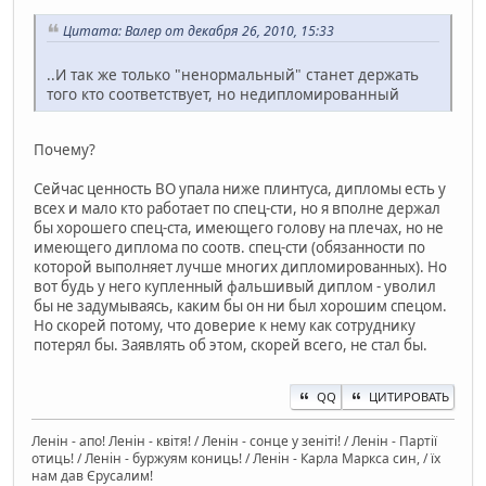
Цитата: Валер от декабря 26, 2010, 15:33
..И так же только "ненормальный" станет держать
того кто соответствует, но недипломированный
Почему?
Сейчас ценность ВО упала ниже плинтуса, дипломы есть у
всех и мало кто работает по спец-сти, но я вполне держал
бы хорошего спец-ста, имеющего голову на плечах, но не
имеющего диплома по соотв. спец-сти (обязанности по
которой выполняет лучше многих дипломированных). Но
вот будь у него купленный фальшивый диплом - уволил
бы не задумываясь, каким бы он ни был хорошим спецом.
Но скорей потому, что доверие к нему как сотруднику
потерял бы. Заявлять об этом, скорей всего, не стал бы.
QQ
ЦИТИРОВАТЬ
Ленін - апо! Ленін - квітя! / Ленін - сонце у зеніті! / Ленін - Партії
отиць! / Ленін - буржуям кониць! / Ленін - Карла Маркса син, / їх
нам дав Єрусалим!