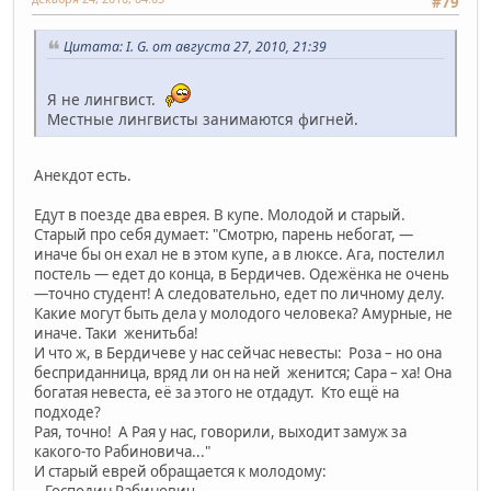
#79
Цитата: I. G. от августа 27, 2010, 21:39
Я не лингвист.
Местные лингвисты занимаются фигней.
Анекдот есть.
Едут в поезде два еврея. В купе. Молодой и старый.
Старый про себя думает: "Смотрю, парень небогат, —
иначе бы он ехал не в этом купе, а в люксе. Ага, постелил
постель — едет до конца, в Бердичев. Одежёнка не очень
—точно студент! А следовательно, едет по личному делу.
Какие могут быть дела у молодого человека? Амурные, не
иначе. Таки женитьба!
И что ж, в Бердичеве у нас сейчас невесты: Роза – но она
бесприданница, вряд ли он на ней женится; Сара – ха! Она
богатая невеста, её за этого не отдадут. Кто ещё на
подходе?
Рая, точно! А Рая у нас, говорили, выходит замуж за
какого-то Рабиновича..."
И старый еврей обращается к молодому:
– Господин Рабинович...