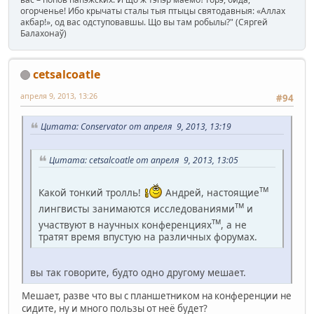
огорченье! Ибо крычаты сталы тыя птыцы святодавныя: «Аллах
акбар!», од вас одступовавшы. Що вы там робылы?" (Сяргей
Балахонаў)
cetsalcoatle
апреля 9, 2013, 13:26
#94
Цитата: Conservator от апреля 9, 2013, 13:19
Цитата: cetsalcoatle от апреля 9, 2013, 13:05
тм
Какой тонкий тролль!
Андрей, настоящие
тм
лингвисты занимаются исследованиями
и
тм
участвуют в научных конференциях
, а не
тратят время впустую на различных форумах.
вы так говорите, будто одно другому мешает.
Мешает, разве что вы с планшетником на конференции не
сидите, ну и много пользы от неё будет?