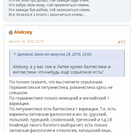
Хто не знає про добро, той завжди буде злим,
Хто забув свою мову, той прокинеться німим,
Хто завжди був рабом, той залишиться ніким,
Все почалося з нічого і закінчиться нічим...
Aleksey
августа 28, 2010, 23:14
#77
Цитата: Dana от августа 28, 2010, 23:02
Aleksey, а у вас там в Литве кроме балтистики и
англистики что-нибудь ещё серьёзное есть?
По-точнее скажите, что вы считаете серьёзным.
Германистика и литуанистика, романистика здесь не
слишком.
По германистике только немецкий и английский +
вариации.
По литуанистике есть балтистика + вариации. Т.е. есть
варианты литовская филология и ин. яз. (русский,
польский, турецкий, словенский, греческий и т.д.) В
Клайпеде такого богатого выбора нет, есть только
литовская филология и этнология, латышский язык,