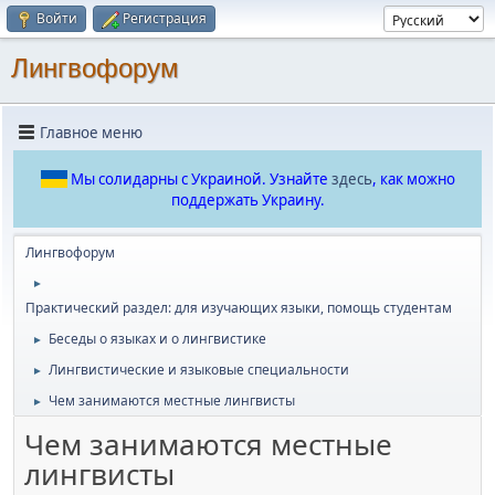
Войти
Регистрация
Лингвофорум
Главное меню
Мы солидарны с Украиной. Узнайте
здесь
, как можно
поддержать Украину.
Лингвофорум
►
Практический раздел: для изучающих языки, помощь студентам
Беседы о языках и о лингвистике
►
Лингвистические и языковые специальности
►
Чем занимаются местные лингвисты
►
Чем занимаются местные
лингвисты