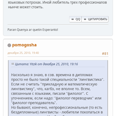
языковых потрохах. Иной любитель трех профессионалов
нынче может стоить.
QQ
ЦИТИРОВАТЬ
Paran Quenya ar quetin Esperanto!
pomogosha
декабря 25, 2010, 19:40
#81
Цитата: Yitzik от декабря 25, 2010, 19:16
Насколько я знаю, в сов. времена в дипломах
просто не было такой специальности "лингвистика".
Если не считать "прикладную и математическую
лингвистику", что, кагбэ, не вполне то. Всем,
связанным с языками, писали "филолог". С
уточнением, если надо: "филолог-переводчик" или
"филолог-преподаватель".
Но бывают, конечно, непрофессиональные (то есть
бездипломные) лингвисты - любители покопаться в