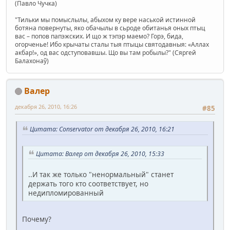
(Павло Чучка)
"Тильки мы помыслылы, абыхом ку вере наськой истинной
ботяна повернуты, яко обачылы в сьроде обитанья оных птыц
вас – попов папэжских. И що ж тэпэр маемо? Горэ, бида,
огорченье! Ибо крычаты сталы тыя птыцы святодавныя: «Аллах
акбар!», од вас одступовавшы. Що вы там робылы?" (Сяргей
Балахонаў)
Валер
декабря 26, 2010, 16:26
#85
Цитата: Conservator от декабря 26, 2010, 16:21
Цитата: Валер от декабря 26, 2010, 15:33
..И так же только "ненормальный" станет
держать того кто соответствует, но
недипломированный
Почему?