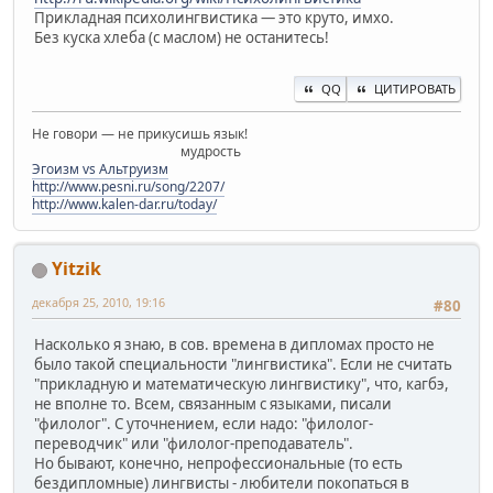
Прикладная психолингвистика — это круто, имхо.
Без куска хлеба (с маслом) не останитесь!
QQ
ЦИТИРОВАТЬ
Не говори — не прикусишь язык!
мудрость
Эгоизм vs Альтруизм
http://www.pesni.ru/song/2207/
http://www.kalen-dar.ru/today/
Yitzik
декабря 25, 2010, 19:16
#80
Насколько я знаю, в сов. времена в дипломах просто не
было такой специальности "лингвистика". Если не считать
"прикладную и математическую лингвистику", что, кагбэ,
не вполне то. Всем, связанным с языками, писали
"филолог". С уточнением, если надо: "филолог-
переводчик" или "филолог-преподаватель".
Но бывают, конечно, непрофессиональные (то есть
бездипломные) лингвисты - любители покопаться в