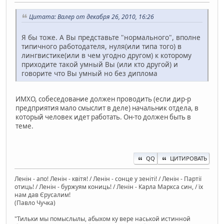
Цитата: Валер от декабря 26, 2010, 16:26
Я бы тоже. А Вы представьте "нормального", вполне
типичного работодателя, нуля(или типа того) в
лингвистике(или в чем угодно другом) к которому
приходите такой умный Вы (или кто другой) и
говорите что Вы умный но без диплома
ИМХО, собеседование должен проводить (если дир-р
предприятия мало смыслит в деле) начальник отдела, в
который человек идет работать. Он-то должен быть в
теме.
QQ
ЦИТИРОВАТЬ
Ленін - апо! Ленін - квітя! / Ленін - сонце у зеніті! / Ленін - Партії
отиць! / Ленін - буржуям кониць! / Ленін - Карла Маркса син, / їх
нам дав Єрусалим!
(Павло Чучка)
"Тильки мы помыслылы, абыхом ку вере наськой истинной