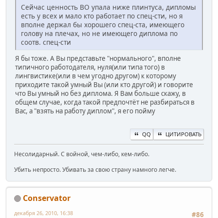
Сейчас ценность ВО упала ниже плинтуса, дипломы
есть у всех и мало кто работает по спец-сти, но я
вполне держал бы хорошего спец-ста, имеющего
голову на плечах, но не имеющего диплома по
соотв. спец-сти
Я бы тоже. А Вы представьте "нормального", вполне
типичного работодателя, нуля(или типа того) в
лингвистике(или в чем угодно другом) к которому
приходите такой умный Вы (или кто другой) и говорите
что Вы умный но без диплома. Я Вам больше скажу, в
общем случае, когда такой предпочтёт не разбираться в
Вас, а "взять на работу диплом", я его пойму
QQ
ЦИТИРОВАТЬ
Несолидарный. С войной, чем-либо, кем-либо.
Убить непросто. Убивать за свою страну намного легче.
Conservator
декабря 26, 2010, 16:38
#86