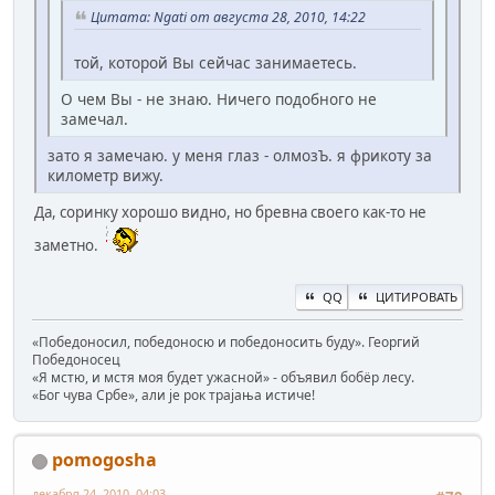
Цитата: Ngati от августа 28, 2010, 14:22
той, которой Вы сейчас занимаетесь.
О чем Вы - не знаю. Ничего подобного не
замечал.
зато я замечаю. у меня глаз - олмозЪ. я фрикоту за
километр вижу.
Да, соринку хорошо видно, но бревна своего как-то не
заметно.
QQ
ЦИТИРОВАТЬ
«Победоносил, победоносю и победоносить буду». Георгий
Победоносец
«Я мстю, и мстя моя будет ужасной» - объявил бобёр лесу.
«Бог чува Србе», али је рок трајања истиче!
pomogosha
декабря 24, 2010, 04:03