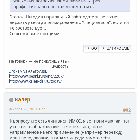
языковых потрохах. Иной любитель трех
профессионалов нынче может стоить.
Это так. Ни один нормальный работодатель не станет
держать у себя дипломированного "специалиста", если тот
не соответствует...
Со всеми вытекающими.
QQ
ЦИТИРОВАТЬ
Не говори — не прикусишь язык!
мудрость
Эгоизм vs Альтруизм
http://www.pesni.ru/song/2207/
http://www.kalen-dar.ru/today/
Валер
декабря 26, 2010, 15:21
#82
К вопросу кто есть лингвист..ИМХО, я вот понимаю так - тот
у кого есть образование в сфере языка, но не
направленное на его применение (например перевод)
или преподавание, а типа язык ради самого себя