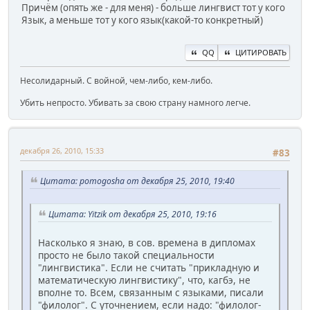
Причём (опять же - для меня) - больше лингвист тот у кого
Язык, а меньше тот у кого язык(какой-то конкретный)
QQ
ЦИТИРОВАТЬ
Несолидарный. С войной, чем-либо, кем-либо.
Убить непросто. Убивать за свою страну намного легче.
декабря 26, 2010, 15:33
#83
Цитата: pomogosha от декабря 25, 2010, 19:40
Цитата: Yitzik от декабря 25, 2010, 19:16
Насколько я знаю, в сов. времена в дипломах
просто не было такой специальности
"лингвистика". Если не считать "прикладную и
математическую лингвистику", что, кагбэ, не
вполне то. Всем, связанным с языками, писали
"филолог". С уточнением, если надо: "филолог-