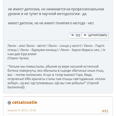
не имеет диплома, но занимается на профессиональном
уровне и не тупит в научной методологии - да.
имеет диплом, но не имеет понятия о методе - нет.
QQ
ЦИТИРОВАТЬ
Ленін - апо! Ленін - квітя! / Ленін - сонце у зеніті! / Ленін - Партії
отиць! / Ленін - буржуям кониць! / Ленін - Карла Маркса син, / їх
нам дав Єрусалим!
(Павло Чучка)
"Тильки мы помыслылы, абыхом ку вере наськой истинной
ботяна повернуты, яко обачылы в сьроде обитанья оных птыц
вас – попов папэжских. И що ж тэпэр маемо? Горэ, бида,
огорченье! Ибо крычаты сталы тыя птыцы святодавныя: «Аллах
акбар!», од вас одступовавшы. Що вы там робылы?" (Сяргей
Балахонаў)
cetsalcoatle
апреля 9, 2013, 13:05
#92