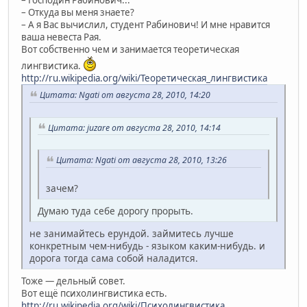
– Откуда вы меня знаете?
– А я Вас вычислил, студент Рабинович! И мне нравится
ваша невеста Рая.
Вот собственно чем и занимается теоретическая
лингвистика.
http://ru.wikipedia.org/wiki/Теоретическая_лингвистика
Цитата: Ngati от августа 28, 2010, 14:20
Цитата: juzare от августа 28, 2010, 14:14
Цитата: Ngati от августа 28, 2010, 13:26
зачем?
Думаю туда себе дорогу прорыть.
не занимайтесь ерундой. займитесь лучше
конкретным чем-нибудь - языком каким-нибудь. и
дорога тогда сама собой наладится.
Тоже — дельный совет.
Вот ещё психолингвистика есть.
http://ru.wikipedia.org/wiki/Психолингвистика