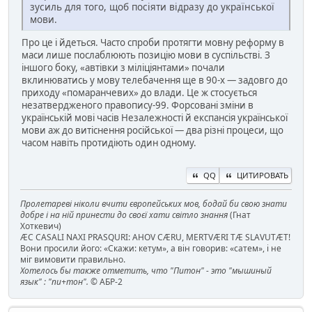
зусиль для того, щоб посіяти відразу до української
мови.
Про це і йдеться. Часто спроби протягти мовну реформу в
маси лише послаблюють позицію мови в суспільстві. З
іншого боку, «автівки з міліціянтами» почали
вклинюватись у мову телебачення ще в 90-х — задовго до
приходу «помаранчевих» до влади. Це ж стосується
незатвердженого правопису-99. Форсовані зміни в
українській мові часів Незалежності й експансія української
мови аж до витіснення російської — два різні процеси, що
часом навіть протидіють один одному.
QQ
ЦИТИРОВАТЬ
Пролетареві ніколи вчити європейських мов, бодай би свою знати
добре і на ній принести до своєї хати світло знання
(Гнат
Хоткевич)
ÆC CASALI NAXI PRASQURI: AHOV CÆRU, MERTVÆRI TÆ SLAVUTÆT!
Вони просили його: «Скажи: кетум», а він говорив: «сатем», і не
міг вимовити правильно.
Хотелось бы также отметить, что "Питон" - это "мышиный
язык" : "пи+тон".
© АБР-2