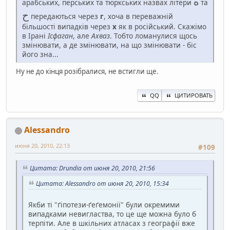
ه
арабських, перських та тюркських назвах літери
та
ح
передаються через
г
, хоча в переважній
більшості випадків через
х
як в російський. Скажімо
в Ірані
Ісфаган
, але
Ахваз
. Тобто ломанулися щось
змінювати, а де змінювати, на що змінювати - біс
його зна...
Ну не до кінця розібралися, не встигли ще.
QQ
ЦИТИРОВАТЬ
Alessandro
июня 20, 2010, 22:13
#109
Цитата: Drundia от июня 20, 2010, 21:56
Цитата: Alessandro от июня 20, 2010, 15:34
Якби ті "ґіпотези-ґеґемонії" були окремими
випадками невигластва, то це ще можна було б
терпіти. Але в шкільних атласах з географії вже