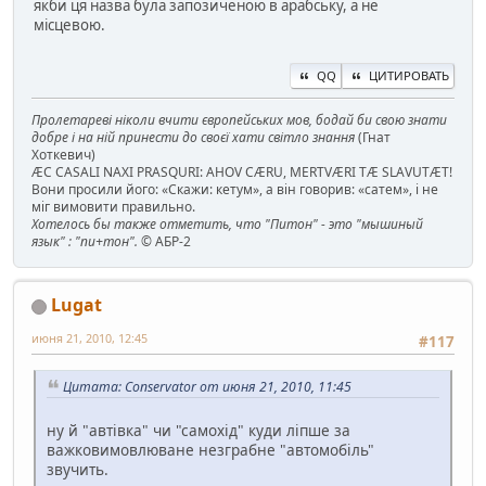
якби ця назва була запозиченою в арабську, а не
місцевою.
QQ
ЦИТИРОВАТЬ
Пролетареві ніколи вчити європейських мов, бодай би свою знати
добре і на ній принести до своєї хати світло знання
(Гнат
Хоткевич)
ÆC CASALI NAXI PRASQURI: AHOV CÆRU, MERTVÆRI TÆ SLAVUTÆT!
Вони просили його: «Скажи: кетум», а він говорив: «сатем», і не
міг вимовити правильно.
Хотелось бы также отметить, что "Питон" - это "мышиный
язык" : "пи+тон".
© АБР-2
Lugat
июня 21, 2010, 12:45
#117
Цитата: Conservator от июня 21, 2010, 11:45
ну й "автівка" чи "самохід" куди ліпше за
важковимовлюване незграбне "автомобіль"
звучить.