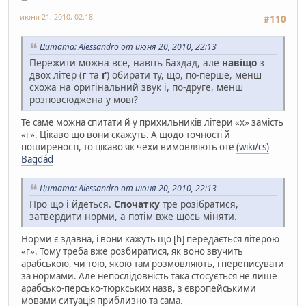
июня 21, 2010, 02:18
#110
Цитата: Alessandro от июня 20, 2010, 22:13
Пережити можна все, навіть Бахдад, але
навіщо
з
двох літер (
г
та
ґ
) обирати ту, що, по-перше, менш
схожа на оригінальний звук і, по-друге, менш
розповсюджена у мові?
Те саме можна спитати й у прихильників літери «х» замість
«г». Цікаво що вони скажуть. А щодо точності й
поширеності, то цікаво як чехи вимовляють оте
(wiki/cs)
Bagdád
Цитата: Alessandro от июня 20, 2010, 22:13
Про що і йдеться.
Спочатку
тре розібратися,
затвердити норми, а потім вже щось міняти.
Норми є здавна, і вони кажуть що [h] передається літерою
«г». Тому треба вже розбиратися, як воно звучить
арабською, чи тою, якою там розмовляють, і переписувати
за нормами. Але непослідовність така стосується не лише
арабсько-персько-тюркських назв, з європейськими
мовами ситуація приблизно та сама.