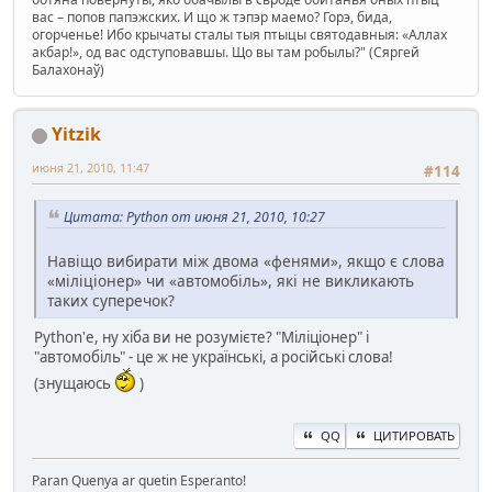
вас – попов папэжских. И що ж тэпэр маемо? Горэ, бида,
огорченье! Ибо крычаты сталы тыя птыцы святодавныя: «Аллах
акбар!», од вас одступовавшы. Що вы там робылы?" (Сяргей
Балахонаў)
Yitzik
июня 21, 2010, 11:47
#114
Цитата: Python от июня 21, 2010, 10:27
Навіщо вибирати між двома «фенями», якщо є слова
«міліціонер» чи «автомобіль», які не викликають
таких суперечок?
Python'е, ну хіба ви не розумієте? "Міліціонер" і
"автомобіль" - це ж не українські, а російські слова!
(знущаюсь
)
QQ
ЦИТИРОВАТЬ
Paran Quenya ar quetin Esperanto!