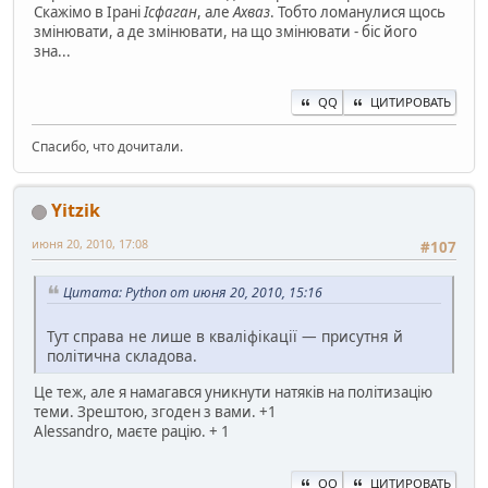
Скажімо в Ірані
Ісфаган
, але
Ахваз
. Тобто ломанулися щось
змінювати, а де змінювати, на що змінювати - біс його
зна...
QQ
ЦИТИРОВАТЬ
Спасибо, что дочитали.
Yitzik
июня 20, 2010, 17:08
#107
Цитата: Python от июня 20, 2010, 15:16
Тут справа не лише в кваліфікації — присутня й
політична складова.
Це теж, але я намагався уникнути натяків на політизацію
теми. Зрештою, згоден з вами. +1
Alessandro, маєте рацію. + 1
QQ
ЦИТИРОВАТЬ