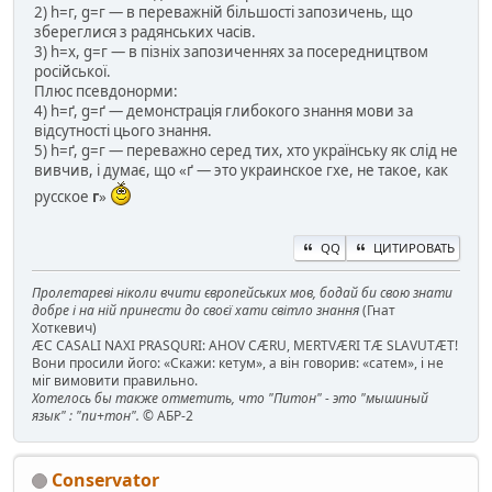
2) h=г, g=г — в переважній більшості запозичень, що
збереглися з радянських часів.
3) h=х, g=г — в пізніх запозиченнях за посередництвом
російської.
Плюс псевдонорми:
4) h=ґ, g=ґ — демонстрація глибокого знання мови за
відсутності цього знання.
5) h=ґ, g=г — переважно серед тих, хто українську як слід не
вивчив, і думає, що «ґ — это украинское гхе, не такое, как
русское
г
»
QQ
ЦИТИРОВАТЬ
Пролетареві ніколи вчити європейських мов, бодай би свою знати
добре і на ній принести до своєї хати світло знання
(Гнат
Хоткевич)
ÆC CASALI NAXI PRASQURI: AHOV CÆRU, MERTVÆRI TÆ SLAVUTÆT!
Вони просили його: «Скажи: кетум», а він говорив: «сатем», і не
міг вимовити правильно.
Хотелось бы также отметить, что "Питон" - это "мышиный
язык" : "пи+тон".
© АБР-2
Conservator