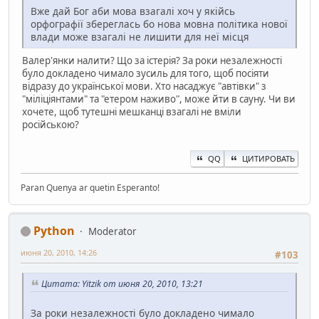
Вже дай Бог аби мова взагалі хоч у якійсь
орфографії збереглась бо нова мовна політика нової
влади може взагалі не лишити для неї місця
Валер'янки налити? Що за істерія? За роки незалежності
було докладено чимало зусиль для того, щоб посіяти
відразу до української мови. Хто насаджує "автівки" з
"міліціянтами" та "етером наживо", може йти в сауну. Чи ви
хочете, щоб тутешні мешканці взагалі не вміли
російською?
QQ
ЦИТИРОВАТЬ
Paran Quenya ar quetin Esperanto!
Python
Moderator
июня 20, 2010, 14:26
#103
Цитата: Yitzik от июня 20, 2010, 13:21
За роки незалежності було докладено чимало