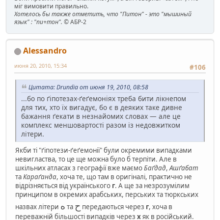
міг вимовити правильно.
Хотелось бы также отметить, что "Питон" - это "мышиный
язык" : "пи+тон".
© АБР-2
Alessandro
июня 20, 2010, 15:34
#106
Цитата: Drundia от июня 19, 2010, 08:58
...бо по ґіпотезах-ґеґемоніях треба бити лікнепом
для тих, хто їх вигадує, бо є в деяких таке дивне
бажання ґекати в незнайомих словах — але це
комплекс меншовартості разом із недовжитком
літери.
Якби ті "ґіпотези-ґеґемонії" були окремими випадками
невигластва, то це ще можна було б терпіти. Але в
шкільних атласах з географії вже маємо
Баґдад
,
Ашґабат
та
Караґанда
, хоча те, що там в оригіналі, практично не
відрізняється від українського
г
. А ще за незрозумілим
принципом в окремих арабських, перських та тюркських
ح
ه
назвах літери
та
передаються через
г
, хоча в
переважній більшості випадків через
х
як в російський.