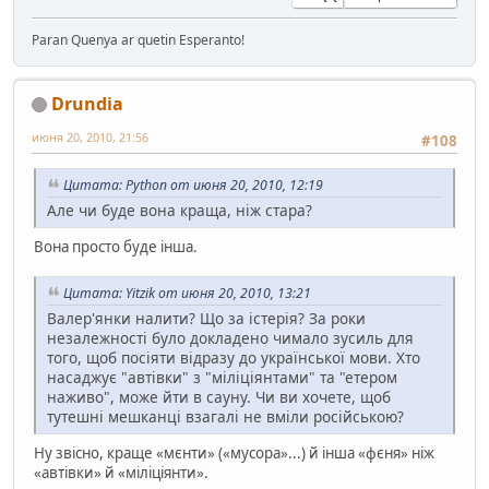
Paran Quenya ar quetin Esperanto!
Drundia
июня 20, 2010, 21:56
#108
Цитата: Python от июня 20, 2010, 12:19
Але чи буде вона краща, ніж стара?
Вона просто буде інша.
Цитата: Yitzik от июня 20, 2010, 13:21
Валер'янки налити? Що за істерія? За роки
незалежності було докладено чимало зусиль для
того, щоб посіяти відразу до української мови. Хто
насаджує "автівки" з "міліціянтами" та "етером
наживо", може йти в сауну. Чи ви хочете, щоб
тутешні мешканці взагалі не вміли російською?
Ну звісно, краще «мєнти» («мусора»...) й інша «фєня» ніж
«автівки» й «міліціянти».