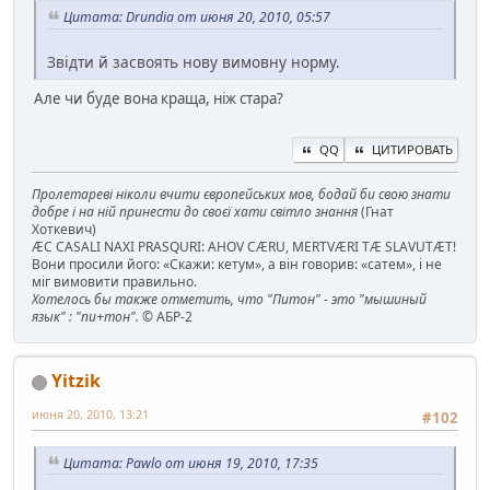
Цитата: Drundia от июня 20, 2010, 05:57
Звідти й засвоять нову вимовну норму.
Але чи буде вона краща, ніж стара?
QQ
ЦИТИРОВАТЬ
Пролетареві ніколи вчити європейських мов, бодай би свою знати
добре і на ній принести до своєї хати світло знання
(Гнат
Хоткевич)
ÆC CASALI NAXI PRASQURI: AHOV CÆRU, MERTVÆRI TÆ SLAVUTÆT!
Вони просили його: «Скажи: кетум», а він говорив: «сатем», і не
міг вимовити правильно.
Хотелось бы также отметить, что "Питон" - это "мышиный
язык" : "пи+тон".
© АБР-2
Yitzik
июня 20, 2010, 13:21
#102
Цитата: Pawlo от июня 19, 2010, 17:35