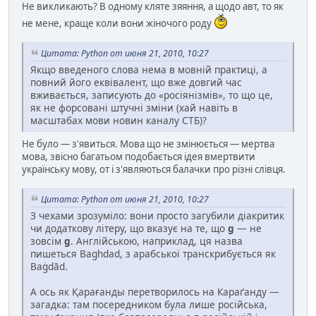
Не викликають? В одному кляте зяяння, а щодо авт, то як
не мене, краще коли вони жіночого роду
Цитата: Python от июня 21, 2010, 10:27
Якщо введеного слова нема в мовній практиці, а
повний його еквівалент, що вже довгий час
вживається, записують до «росіянізмів», то що це,
як не форсовані штучні зміни (хай навіть в
масштабах мови новин каналу СТБ)?
Не було — з'явиться. Мова що не змінюється — мертва
мова, звісно багатьом подобається ідея вмертвити
українську мову, от і з'являються балачки про різні слівця.
Цитата: Python от июня 21, 2010, 10:27
З чехами зрозуміло: вони просто загубили діакритик
чи додаткову літеру, що вказує на те, що
g
— не
зовсім
g
. Англійською, наприклад, ця назва
пишеться Baghdad, з арабської транскрибується як
Baġdād.
А ось як Қарағанды перетворилось на Караґанду —
загадка: там посередником була лише російська,