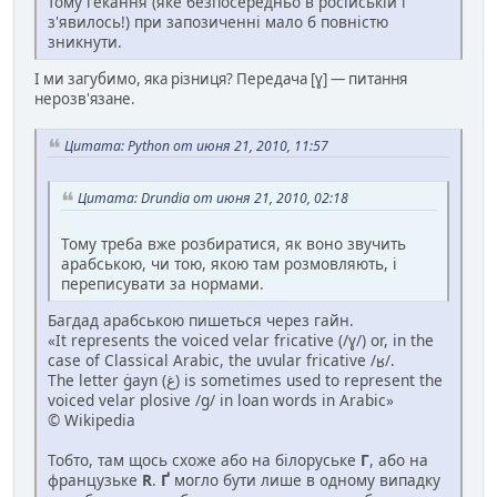
тому ґекання (яке безпосередньо в російській і
з'явилось!) при запозиченні мало б повністю
зникнути.
І ми загубимо, яка різниця? Передача [ɣ] — питання
нерозв'язане.
Цитата: Python от июня 21, 2010, 11:57
Цитата: Drundia от июня 21, 2010, 02:18
Тому треба вже розбиратися, як воно звучить
арабською, чи тою, якою там розмовляють, і
переписувати за нормами.
Багдад арабською пишеться через гайн.
«It represents the voiced velar fricative (/ɣ/) or, in the
case of Classical Arabic, the uvular fricative /ʁ/.
The letter ġayn (ﻍ) is sometimes used to represent the
voiced velar plosive /g/ in loan words in Arabic»
© Wikipedia
Тобто, там щось схоже або на білоруське
Г
, або на
французьке
R
.
Ґ
могло бути лише в одному випадку