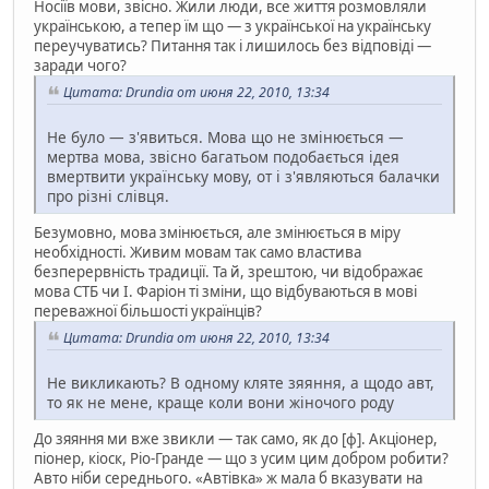
Носіїв мови, звісно. Жили люди, все життя розмовляли
українською, а тепер їм що — з української на українську
переучуватись? Питання так і лишилось без відповіді —
заради чого?
Цитата: Drundia от июня 22, 2010, 13:34
Не було — з'явиться. Мова що не змінюється —
мертва мова, звісно багатьом подобається ідея
вмертвити українську мову, от і з'являються балачки
про різні слівця.
Безумовно, мова змінюється, але змінюється в міру
необхідності. Живим мовам так само властива
безперервність традиції. Та й, зрештою, чи відображає
мова СТБ чи І. Фаріон ті зміни, що відбуваються в мові
переважної більшості українців?
Цитата: Drundia от июня 22, 2010, 13:34
Не викликають? В одному кляте зяяння, а щодо авт,
то як не мене, краще коли вони жіночого роду
До зяяння ми вже звикли — так само, як до [ф]. Акціонер,
піонер, кіоск, Ріо-Гранде — що з усим цим добром робити?
Авто ніби середнього. «Автівка» ж мала б вказувати на