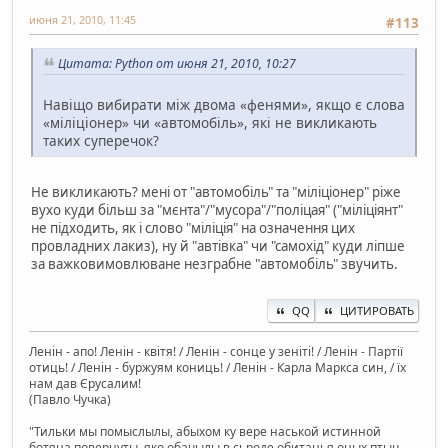
июня 21, 2010, 11:45
#113
Цитата: Python от июня 21, 2010, 10:27
Навіщо вибирати між двома «фенями», якщо є слова
«міліціонер» чи «автомобіль», які не викликають
таких суперечок?
Не викликають? мені от "автомобіль" та "міліціонер" ріже
вухо куди більш за "мєнта"/"мусора"/"поліцая" ("міліціянт"
не підходить, як і слово "міліція" на означення цих
провладних лакиз), ну й "автівка" чи "самохід" куди ліпше
за важковимовлюване незграбне "автомобіль" звучить.
QQ
ЦИТИРОВАТЬ
Ленін - апо! Ленін - квітя! / Ленін - сонце у зеніті! / Ленін - Партії
отиць! / Ленін - буржуям кониць! / Ленін - Карла Маркса син, / їх
нам дав Єрусалим!
(Павло Чучка)
"Тильки мы помыслылы, абыхом ку вере наськой истинной
ботяна повернуты, яко обачылы в сьроде обитанья оных птыц