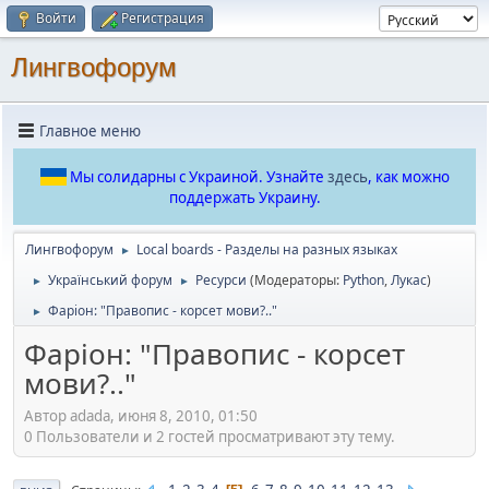
Войти
Регистрация
Лингвофорум
Главное меню
Мы солидарны с Украиной. Узнайте
здесь
, как можно
поддержать Украину.
Лингвофорум
Local boards - Разделы на разных языках
►
Український форум
Ресурси
(Модераторы:
Python
,
Лукас
)
►
►
Фаріон: "Правопис - корсет мови?.."
►
Фаріон: "Правопис - корсет
мови?.."
Автор adada, июня 8, 2010, 01:50
0 Пользователи и 2 гостей просматривают эту тему.