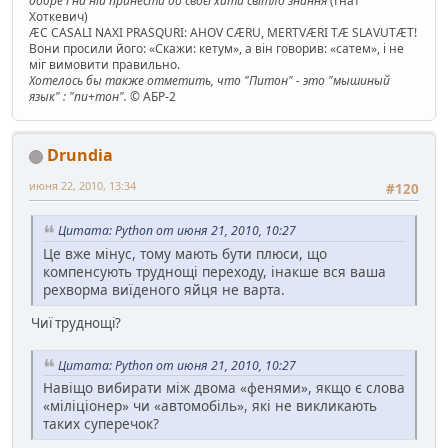
добре і на ній принести до своєї хати світло знання
(Гнат
Хоткевич)
ÆC CASALI NAXI PRASQURI: AHOV CÆRU, MERTVÆRI TÆ SLAVUTÆT!
Вони просили його: «Скажи: кетум», а він говорив: «сатем», і не
міг вимовити правильно.
Хотелось бы также отметить, что "Питон" - это "мышиный
язык" : "пи+тон".
© АБР-2
Drundia
июня 22, 2010, 13:34
#120
Цитата: Python от июня 21, 2010, 10:27
Це вже мінус, тому мають бути плюси, що
компенсують труднощі переходу, інакше вся ваша
рехворма виїденого яйця не варта.
Чиї труднощі?
Цитата: Python от июня 21, 2010, 10:27
Навіщо вибирати між двома «фенями», якщо є слова
«міліціонер» чи «автомобіль», які не викликають
таких суперечок?