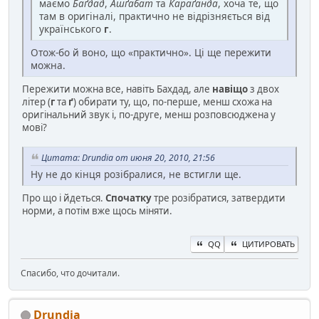
маємо
Баґдад
,
Ашґабат
та
Караґанда
, хоча те, що
там в оригіналі, практично не відрізняється від
українського
г
.
Отож-бо й воно, що «практично». Ці ще пережити
можна.
Пережити можна все, навіть Бахдад, але
навіщо
з двох
літер (
г
та
ґ
) обирати ту, що, по-перше, менш схожа на
оригінальний звук і, по-друге, менш розповсюджена у
мові?
Цитата: Drundia от июня 20, 2010, 21:56
Ну не до кінця розібралися, не встигли ще.
Про що і йдеться.
Спочатку
тре розібратися, затвердити
норми, а потім вже щось міняти.
QQ
ЦИТИРОВАТЬ
Спасибо, что дочитали.
Drundia