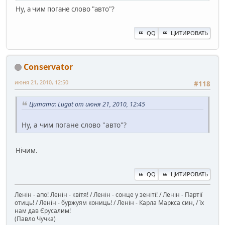
Ну, а чим погане слово "авто"?
QQ
ЦИТИРОВАТЬ
Conservator
июня 21, 2010, 12:50
#118
Цитата: Lugat от июня 21, 2010, 12:45
Ну, а чим погане слово "авто"?
Нічим.
QQ
ЦИТИРОВАТЬ
Ленін - апо! Ленін - квітя! / Ленін - сонце у зеніті! / Ленін - Партії
отиць! / Ленін - буржуям кониць! / Ленін - Карла Маркса син, / їх
нам дав Єрусалим!
(Павло Чучка)