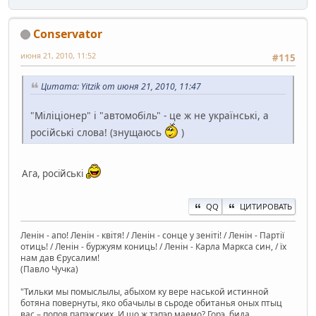
Conservator
июня 21, 2010, 11:52
#115
Цитата: Yitzik от июня 21, 2010, 11:47
"Міліціонер" і "автомобіль" - це ж не українські, а
російські слова! (знущаюсь
)
Ага, російські
QQ
ЦИТИРОВАТЬ
Ленін - апо! Ленін - квітя! / Ленін - сонце у зеніті! / Ленін - Партії
отиць! / Ленін - буржуям кониць! / Ленін - Карла Маркса син, / їх
нам дав Єрусалим!
(Павло Чучка)
"Тильки мы помыслылы, абыхом ку вере наськой истинной
ботяна повернуты, яко обачылы в сьроде обитанья оных птыц
вас – попов папэжских. И що ж тэпэр маемо? Горэ, бида,