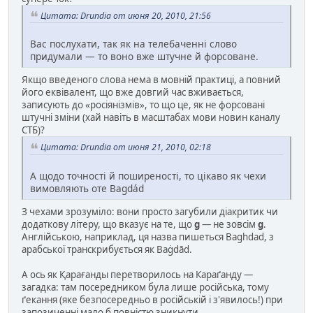
Цитата: Drundia от июня 20, 2010, 21:56
Вас послухати, так як на телебаченні слово
придумали — то воно вже штучне й форсоване.
Якщо введеного слова нема в мовній практиці, а повний
його еквівалент, що вже довгий час вживається,
записують до «росіянізмів», то що це, як не форсовані
штучні зміни (хай навіть в масштабах мови новин каналу
СТБ)?
Цитата: Drundia от июня 21, 2010, 02:18
А щодо точності й поширеності, то цікаво як чехи
вимовляють оте Bagdád
З чехами зрозуміло: вони просто загубили діакритик чи
додаткову літеру, що вказує на те, що
g
— не зовсім
g
.
Англійською, наприклад, ця назва пишеться Baghdad, з
арабської транскрибується як Baġdād.
А ось як Қарағанды перетворилось на Караґанду —
загадка: там посередником була лише російська, тому
ґекання (яке безпосередньо в російській і з'явилось!) при
запозиченні мало б повністю зникнути.