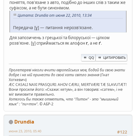
поняття, пов'язане з авто, подібно до інших слів з таким же
суфіксом, а не бути синонімом.
Цитата: Drundia от июня 22, 2010, 13:34
Передача [ɣ] — питання нерозв'язане.
Для запозичень з грецької та білоруської — цілком
розв'язне. [ɣ] сприймається як алофон
г
, а не
ґ
.
QQ
ЦИТИРОВАТЬ
Пролетареві ніколи вчити європейських мов, бодай би свою знати
добре і на ній принести до своєї хати світло знання
(Гнат
Хоткевич)
ÆC CASALI NAXI PRASQURI: AHOV CÆRU, MERTVÆRI TÆ SLAVUTÆT!
Вони просили його: «Скажи: кетум», а він говорив: «сатем», і не
міг вимовити правильно.
Хотелось бы также отметить, что "Питон" - это "мышиный
язык" : "пи+тон".
© АБР-2
Drundia
июня 23, 2010, 05:40
#122