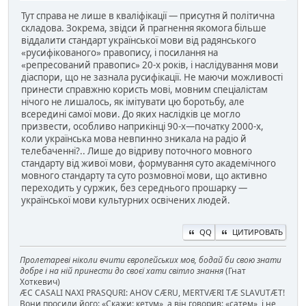
Тут справа не лише в кваліфікації — присутня й політична
складова. Зокрема, звідси й прагнення якомога більше
віддалити стандарт української мови від радянського
«русифікованого» правопису, і посилання на
«репресований правопис» 20-х років, і наслідування мови
діаспори, що не зазнала русифікації. Не маючи можливості
принести справжню користь мові, мовним спеціалістам
нічого не лишалось, як імітувати цю боротьбу, але
всередині самої мови. До яких наслідків це могло
призвести, особливо наприкінці 90-х—початку 2000-х,
коли українська мова невпинно зникала на радіо й
телебаченні?.. Лише до відриву поточного мовного
стандарту від живої мови, формування суто академічного
мовного стандарту та суто розмовної мови, що активно
переходить у суржик, без середнього прошарку —
української мови культурних освічених людей.
QQ
ЦИТИРОВАТЬ
Пролетареві ніколи вчити європейських мов, бодай би свою знати
добре і на ній принести до своєї хати світло знання
(Гнат
Хоткевич)
ÆC CASALI NAXI PRASQURI: AHOV CÆRU, MERTVÆRI TÆ SLAVUTÆT!
Вони просили його: «Скажи: кетум», а він говорив: «сатем», і не