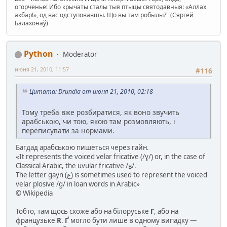
огорченье! Ибо крычаты сталы тыя птыцы святодавныя: «Аллах
акбар!», од вас одступовавшы. Що вы там робылы?" (Сяргей
Балахонаў)
Python
Moderator
июня 21, 2010, 11:57
#116
Цитата: Drundia от июня 21, 2010, 02:18
Тому треба вже розбиратися, як воно звучить
арабською, чи тою, якою там розмовляють, і
переписувати за нормами.
Багдад арабською пишеться через гайн.
«It represents the voiced velar fricative (/ɣ/) or, in the case of
Classical Arabic, the uvular fricative /ʁ/.
The letter ġayn (ﻍ) is sometimes used to represent the voiced
velar plosive /g/ in loan words in Arabic»
© Wikipedia
Тобто, там щось схоже або на білоруське
Г
, або на
французьке
R
.
Ґ
могло бути лише в одному випадку —