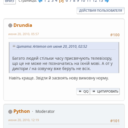
1
2
3
4
6
7
8
9
10
11
12
13
Страницы
5
ВНИЗ
ДЕЙСТВИЯ ПОЛЬЗОВАТЕЛЯ
Drundia
июня 20, 2010, 05:57
#100
Цитата: Artemon от июня 20, 2010, 02:52
Багато людей стільки часу присвячують телевізору,
що це не може не позначатись на їхній мові. А от у
диктори / на озвучку вже беруть не всіх.
Навіть краще. Звідти й засвоять нову вимовну норму.
QQ
ЦИТИРОВАТЬ
Python
Moderator
июня 20, 2010, 12:19
#101