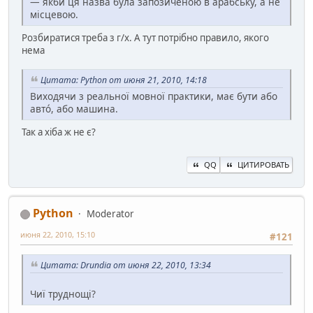
— якби ця назва була запозиченою в арабську, а не
місцевою.
Розбиратися треба з г/х. А тут потрібно правило, якого
нема
Цитата: Python от июня 21, 2010, 14:18
Виходячи з реальної мовної практики, має бути або
автó, або машина.
Так а хіба ж не є?
QQ
ЦИТИРОВАТЬ
Python
Moderator
июня 22, 2010, 15:10
#121
Цитата: Drundia от июня 22, 2010, 13:34
Чиї труднощі?