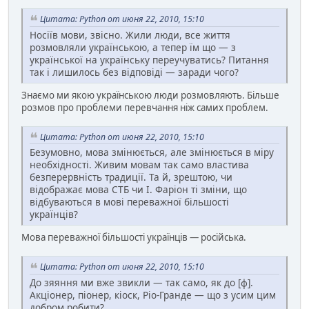
Цитата: Python от июня 22, 2010, 15:10
Носіїв мови, звісно. Жили люди, все життя
розмовляли українською, а тепер їм що — з
української на українську переучуватись? Питання
так і лишилось без відповіді — заради чого?
Знаємо ми якою українською люди розмовляють. Більше
розмов про проблеми перевчання ніж самих проблем.
Цитата: Python от июня 22, 2010, 15:10
Безумовно, мова змінюється, але змінюється в міру
необхідності. Живим мовам так само властива
безперервність традиції. Та й, зрештою, чи
відображає мова СТБ чи І. Фаріон ті зміни, що
відбуваються в мові переважної більшості
українців?
Мова переважної більшості українців — російська.
Цитата: Python от июня 22, 2010, 15:10
До зяяння ми вже звикли — так само, як до [ф].
Акціонер, піонер, кіоск, Ріо-Гранде — що з усим цим
добром робити?