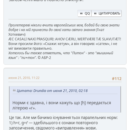
QQ
ЦИТИРОВАТЬ
Пролетареві ніколи вчити європейських мов, бодай би свою знати
добре і на ній принести до своєї хати світло знання
(Гнат
Хоткевич)
ÆC CASALI NAXI PRASQURI: AHOV CÆRU, MERTVÆRI TÆ SLAVUTÆT!
Вони просили його: «Скажи: кетум», а він говорив: «сатем», і не
міг вимовити правильно.
Хотелось бы также отметить, что "Питон" - это "мышиный
язык" : "пи+тон".
© АБР-2
июня 21, 2010, 11:22
#112
Цитата: Drundia от июня 21, 2010, 02:18
Норми є здавна, і вони кажуть що [h] передається
літерою «г».
Це так. Але ми бачимо існування тьох паралельних норм:
1) h=г, g=ґ — здебільшого є ознаки повторного
запозичення, свідомого «виправлення» мови.