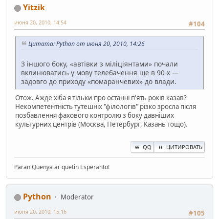
Yitzik
июня 20, 2010, 14:54
#104
Цитата: Python от июня 20, 2010, 14:26
З іншого боку, «автівки з міліціянтами» почали
вклинюватись у мову телебачення ще в 90-х —
задовго до приходу «помаранчевих» до влади.
Отож. Ажде хіба я тільки про останні п'ять років казав?
Некомпетентність тутешніх "філологів" різко зросла після
позбавлення фахового контролю з боку давніших
культурних центрів (Москва, Петербург, Казань тощо).
QQ
ЦИТИРОВАТЬ
Paran Quenya ar quetin Esperanto!
Python
Moderator
июня 20, 2010, 15:16
#105