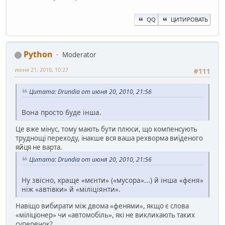
QQ
ЦИТИРОВАТЬ
Python
Moderator
июня 21, 2010, 10:27
#111
Цитата: Drundia от июня 20, 2010, 21:56
Вона просто буде інша.
Це вже мінус, тому мають бути плюси, що компенсують
труднощі переходу, інакше вся ваша рехворма виїденого
яйця не варта.
Цитата: Drundia от июня 20, 2010, 21:56
Ну звісно, краще «мєнти» («мусора»...) й інша «фєня»
ніж «автівки» й «міліціянти».
Навіщо вибирати між двома «фенями», якщо є слова
«міліціонер» чи «автомобіль», які не викликають таких
суперечок?