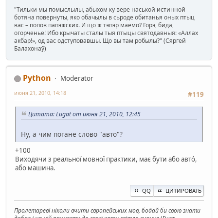
"Тильки мы помыслылы, абыхом ку вере наськой истинной
ботяна повернуты, яко обачылы в сьроде обитанья оных птыц
вас – попов папэжских. И що ж тэпэр маемо? Горэ, бида,
огорченье! Ибо крычаты сталы тыя птыцы святодавныя: «Аллах
акбар!», од вас одступовавшы. Що вы там робылы?" (Сяргей
Балахонаў)
Python
Moderator
июня 21, 2010, 14:18
#119
Цитата: Lugat от июня 21, 2010, 12:45
Ну, а чим погане слово "авто"?
+100
Виходячи з реальної мовної практики, має бути або автó,
або машина.
QQ
ЦИТИРОВАТЬ
Пролетареві ніколи вчити європейських мов, бодай би свою знати