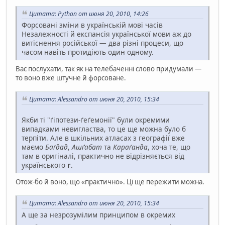
Цитата: Python от июня 20, 2010, 14:26
Форсовані зміни в українській мові часів
Незалежності й експансія української мови аж до
витіснення російської — два різні процеси, що
часом навіть протидіють один одному.
Вас послухати, так як на телебаченні слово придумали —
то воно вже штучне й форсоване.
Цитата: Alessandro от июня 20, 2010, 15:34
Якби ті "ґіпотези-ґеґемонії" були окремими
випадками невигластва, то це ще можна було б
терпіти. Але в шкільних атласах з географії вже
маємо
Баґдад
,
Ашґабат
та
Караґанда
, хоча те, що
там в оригіналі, практично не відрізняється від
українського
г
.
Отож-бо й воно, що «практично». Ці ще пережити можна.
Цитата: Alessandro от июня 20, 2010, 15:34
А ще за незрозумілим принципом в окремих