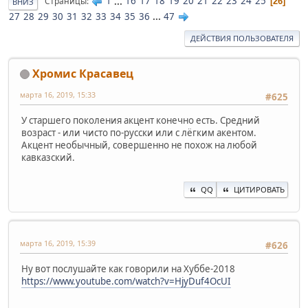
1
...
16
17
18
19
20
21
22
23
24
25
Страницы
26
ВНИЗ
27
28
29
30
31
32
33
34
35
36
...
47
ДЕЙСТВИЯ ПОЛЬЗОВАТЕЛЯ
Хромис Красавец
марта 16, 2019, 15:33
#625
У старшего поколения акцент конечно есть. Средний
возраст - или чисто по-русски или с лёгким акентом.
Акцент необычный, совершенно не похож на любой
кавказский.
QQ
ЦИТИРОВАТЬ
марта 16, 2019, 15:39
#626
Ну вот послушайте как говорили на Хуббе-2018
https://www.youtube.com/watch?v=HjyDuf4OcUI