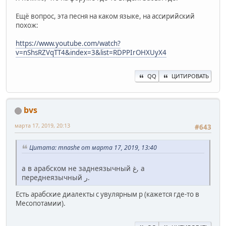
Ещё вопрос, эта песня на каком языке, на ассирийский
похож:
https://www.youtube.com/watch?
v=nShsRZVqTT4&index=3&list=RDPPIrOHXUyX4
QQ
ЦИТИРОВАТЬ
bvs
марта 17, 2019, 20:13
#643
Цитата: mnashe от марта 17, 2019, 13:40
а в арабском не заднеязычный غ, а
переднеязычный ر.
Есть арабские диалекты с увулярным р (кажется где-то в
Месопотамии).