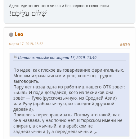
Адепт единственного числа и безродового склонения
שָׁלוֹם עֲלֵיכֶם!
Leo
марта 17, 2019, 13:52
#639
Цитата: mnashe от марта 17, 2019, 13:40
По идее, как плохое выговаривание фарингальных.
Многим израильтянам и реш, конечно, трудно
выговорить.
Пару лет назад одна из работниц нашего ОТК зовёт:
«ʁula!» И поди догадайся, кого из техников она
зовёт — Гулю (русскоязычную, из Средней Азии)
или Рулу (арабоязычную, из соседней друзской
деревни).
Пришлось переспрашивать. Потому что такой, как
она назвала, у нас точно нет. В тюркском имени не
спирант, а смычный, а в арабском не
заднеязычный غ, а переднеязычный ر.