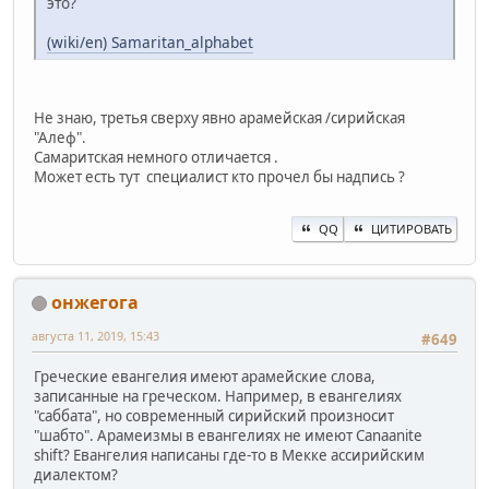
это?
(wiki/en) Samaritan_alphabet
Не знаю, третья сверху явно арамейская /сирийская
"Алеф".
Самаритская немного отличается .
Может есть тут специалист кто прочел бы надпись ?
QQ
ЦИТИРОВАТЬ
онжегога
августа 11, 2019, 15:43
#649
Греческие евангелия имеют арамейские слова,
записанные на греческом. Например, в евангелиях
"саббата", но современный сирийский произносит
"шабто". Арамеизмы в евангелиях не имеют Canaanite
shift? Евангелия написаны где-то в Мекке ассирийским
диалектом?