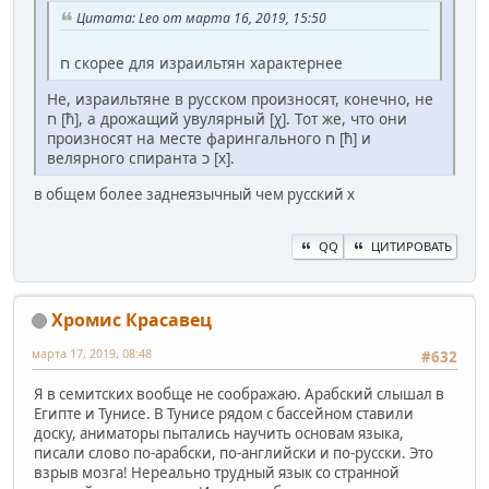
Цитата: Leo от марта 16, 2019, 15:50
ח скорее для израильтян характернее
Не, израильтяне в русском произносят, конечно, не
ח [ħ], а дрожащий увулярный [χ]. Тот же, что они
произносят на месте фарингального ח [ħ] и
велярного спиранта כ [х].
в общем более заднеязычный чем русский х
QQ
ЦИТИРОВАТЬ
Хромис Красавец
марта 17, 2019, 08:48
#632
Я в семитских вообще не соображаю. Арабский слышал в
Египте и Тунисе. В Тунисе рядом с бассейном ставили
доску, аниматоры пытались научить основам языка,
писали слово по-арабски, по-английски и по-русски. Это
взрыв мозга! Нереально трудный язык со странной