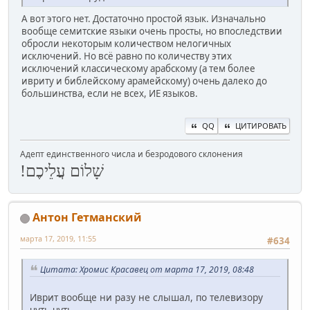
А вот этого нет. Достаточно простой язык. Изначально
вообще семитские языки очень просты, но впоследствии
обросли некоторым количеством нелогичных
исключений. Но всё равно по количеству этих
исключений классическому арабскому (а тем более
ивриту и библейскому арамейскому) очень далеко до
большинства, если не всех, ИЕ языков.
QQ
ЦИТИРОВАТЬ
Адепт единственного числа и безродового склонения
שָׁלוֹם עֲלֵיכֶם!
Антон Гетманский
марта 17, 2019, 11:55
#634
Цитата: Хромис Красавец от марта 17, 2019, 08:48
Иврит вообще ни разу не слышал, по телевизору
чуть-чуть.