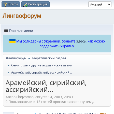
Войти
Регистрация
Лингвофорум
Главное меню
Мы солидарны с Украиной. Узнайте
здесь
, как можно
поддержать Украину.
Лингвофорум
Теоретический раздел
►
Семитские и другие афразийские языки
►
Арамейский, сирийский, ассирийский...
►
Арамейский, сирийский,
ассирийский...
Автор Lingvoman, августа 14, 2003, 20:43
0 Пользователи и 13 гостей просматривают эту тему.