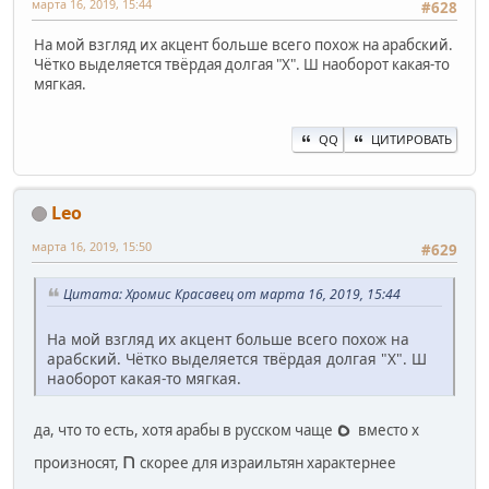
марта 16, 2019, 15:44
#628
На мой взгляд их акцент больше всего похож на арабский.
Чётко выделяется твёрдая долгая "Х". Ш наоборот какая-то
мягкая.
QQ
ЦИТИРОВАТЬ
Leo
марта 16, 2019, 15:50
#629
Цитата: Хромис Красавец от марта 16, 2019, 15:44
На мой взгляд их акцент больше всего похож на
арабский. Чётко выделяется твёрдая долгая "Х". Ш
наоборот какая-то мягкая.
ﻩ
да, что то есть, хотя арабы в русском чаще
вместо х
ח
произносят,
скорее для израильтян характернее