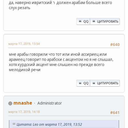
да, наверно ивритский ר должен арабам больше всего
слух резать
QQ
ЦИТИРОВАТЬ
марта 17, 2019, 13:54
#640
мне арабы говорили что тот или иной ассириец или
арамеец говорит по арабски с акцентом но я не слышал,
хотя курдский акцент мне слышен но прежде всего
мелодикой речи
QQ
ЦИТИРОВАТЬ
mnashe
Administrator
марта 17, 2019, 14:18
#641
Цитата: Leo от марта 17, 2019, 13:52