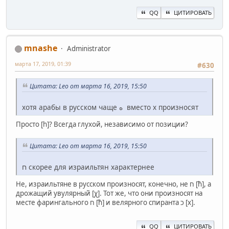
QQ
ЦИТИРОВАТЬ
mnashe
Administrator
марта 17, 2019, 01:39
#630
Цитата: Leo от марта 16, 2019, 15:50
хотя арабы в русском чаще ﻩ вместо х произносят
Просто [h]? Всегда глухой, независимо от позиции?
Цитата: Leo от марта 16, 2019, 15:50
ח скорее для израильтян характернее
Не, израильтяне в русском произносят, конечно, не ח [ħ], а
дрожащий увулярный [χ]. Тот же, что они произносят на
месте фарингального ח [ħ] и велярного спиранта כ [х].
QQ
ЦИТИРОВАТЬ