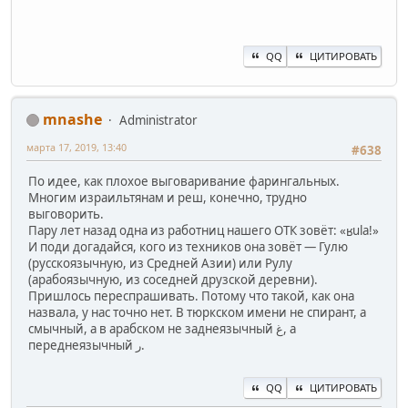
QQ
ЦИТИРОВАТЬ
mnashe
Administrator
марта 17, 2019, 13:40
#638
По идее, как плохое выговаривание фарингальных.
Многим израильтянам и реш, конечно, трудно
выговорить.
Пару лет назад одна из работниц нашего ОТК зовёт: «ʁula!»
И поди догадайся, кого из техников она зовёт — Гулю
(русскоязычную, из Средней Азии) или Рулу
(арабоязычную, из соседней друзской деревни).
Пришлось переспрашивать. Потому что такой, как она
назвала, у нас точно нет. В тюркском имени не спирант, а
смычный, а в арабском не заднеязычный غ, а
переднеязычный ر.
QQ
ЦИТИРОВАТЬ