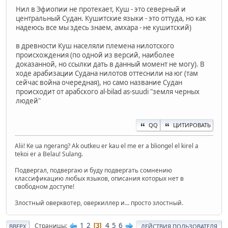
Нил в Эфиопии не протекает, Куш - это северный и
центральный Судан. Кушитские языки - это оттуда, но как
надеюсь все мы здесь знаем, амхара - не кушитский)
в древности Куш населяли племена нилотского
происхождения (по одной из версий, наиболее
доказанной, но ссылки дать в данный момент не могу). В
ходе арабизации Судана нилотов оттеснили на юг (там
сейчас война очередная), но само название Судан
происходит от арабского al-bilad as-suudi "земля черных
людей"
QQ
ЦИТИРОВАТЬ
Alii! Ke ua ngerang? Ak outkeu er kau el me er a bliongel el kirel a
tekoi er a Belau! Sulang.
Подвергал, подвергаю и буду подвергать сомнению
классификацию любых языков, описания которых нет в
свободном доступе!
Злостный оверквотер, оверкиллер и... просто злостный.
1
2
4
5
6
Страницы
3
ВВЕРХ
ДЕЙСТВИЯ ПОЛЬЗОВАТЕЛЯ