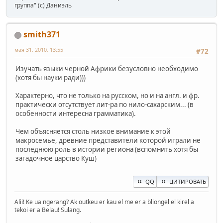
группа" (с) Даниэль
smith371
мая 31, 2010, 13:55
#72
Изучать языки черной Африки безусловно необходимо
(хотя бы науки ради)))
Характерно, что не только на русском, но и на англ. и фр.
практически отсутствует лит-ра по нило-сахарским... (в
особенности интересна грамматика).
Чем объясняется столь низкое внимание к этой
макросемье, древние представители которой играли не
последнюю роль в истории региона (вспомнить хотя бы
загадочное царство Куш)
QQ
ЦИТИРОВАТЬ
Alii! Ke ua ngerang? Ak outkeu er kau el me er a bliongel el kirel a
tekoi er a Belau! Sulang.