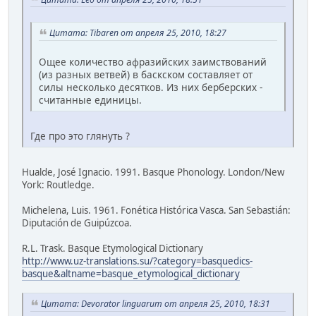
Цитата: Tibaren от апреля 25, 2010, 18:27
Ощее количество афразийских заимствований
(из разных ветвей) в баскском составляет от
силы несколько десятков. Из них берберских -
считанные единицы.
Где про это глянуть ?
Hualde, José Ignacio. 1991. Basque Phonology. London/New
York: Routledge.
Michelena, Luis. 1961. Fonética Histórica Vasca. San Sebastián:
Diputación de Guipúzcoa.
R.L. Trask. Basque Etymological Dictionary
http://www.uz-translations.su/?category=basquedics-
basque&altname=basque_etymological_dictionary
Цитата: Devorator linguarum от апреля 25, 2010, 18:31