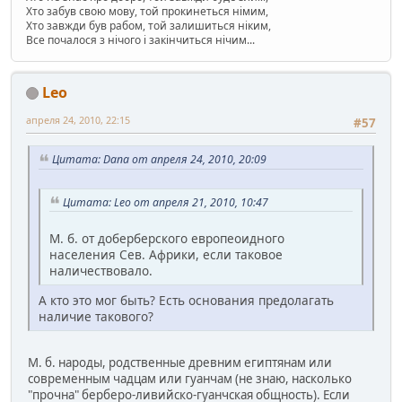
Хто забув свою мову, той прокинеться німим,
Хто завжди був рабом, той залишиться ніким,
Все почалося з нічого і закінчиться нічим...
Leo
апреля 24, 2010, 22:15
#57
Цитата: Dana от апреля 24, 2010, 20:09
Цитата: Leo от апреля 21, 2010, 10:47
М. б. от доберберского европеоидного
населения Сев. Африки, если таковое
наличествовало.
А кто это мог быть? Есть основания предолагать
наличие такового?
М. б. народы, родственные древним египтянам или
современным чадцам или гуанчам (не знаю, насколько
"прочна" берберо-ливийско-гуанчская общность). Если