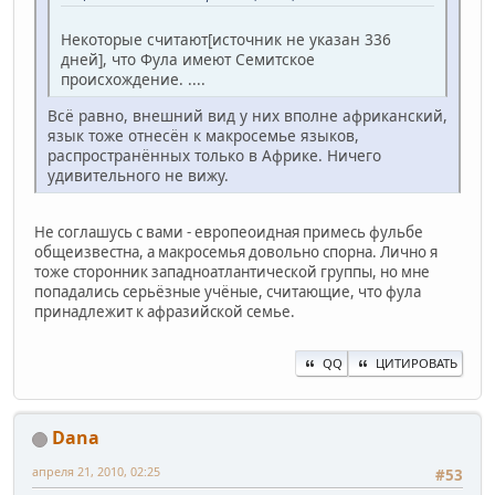
Некоторые считают[источник не указан 336
дней], что Фула имеют Семитское
происхождение. ....
Всё равно, внешний вид у них вполне африканский,
язык тоже отнесён к макросемье языков,
распространённых только в Африке. Ничего
удивительного не вижу.
Не соглашусь с вами - европеоидная примесь фульбе
общеизвестна, а макросемья довольно спорна. Лично я
тоже сторонник западноатлантической группы, но мне
попадались серьёзные учёные, считающие, что фула
принадлежит к афразийской семье.
QQ
ЦИТИРОВАТЬ
Dana
апреля 21, 2010, 02:25
#53