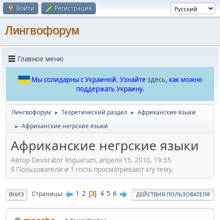
Войти
Регистрация
Лингвофорум
Главное меню
Мы солидарны с Украиной. Узнайте
здесь
, как можно
поддержать Украину.
Лингвофорум
Теоретический раздел
Африканские языки
►
►
Африканские негрские языки
►
Африканские негрские языки
Автор Devorator linguarum, апреля 15, 2010, 19:55
0 Пользователи и 1 гость просматривают эту тему.
1
2
4
5
6
Страницы
3
ВНИЗ
ДЕЙСТВИЯ ПОЛЬЗОВАТЕЛЯ