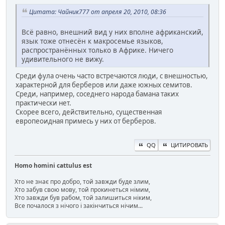
Цитата: Чайник777 от апреля 20, 2010, 08:36
Всё равно, внешний вид у них вполне африканский,
язык тоже отнесён к макросемье языков,
распространённых только в Африке. Ничего
удивительного не вижу.
Среди фула очень часто встречаются люди, с внешностью,
характерной для берберов или даже южных семитов.
Среди, например, соседнего народа бамана таких
практически нет.
Скорее всего, действительно, существенная
европеоидная примесь у них от берберов.
QQ
ЦИТИРОВАТЬ
Homo homini cattulus est
Хто не знає про добро, той завжди буде злим,
Хто забув свою мову, той прокинеться німим,
Хто завжди був рабом, той залишиться ніким,
Все почалося з нічого і закінчиться нічим...