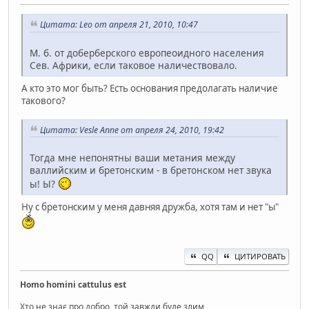
Цитата: Leo от апреля 21, 2010, 10:47
М. б. от доберберского европеоидного населения
Сев. Африки, если таковое наличествовало.
А кто это мог быть? Есть основания предолагать наличие
такового?
Цитата: Vesle Anne от апреля 24, 2010, 19:42
Тогда мне непонятны ваши метания между
валлийским и бретонским - в бретонском нет звука
ы! Ы?
Ну с бретонским у меня давняя дружба, хотя там и нет "ы"
QQ
ЦИТИРОВАТЬ
Homo homini cattulus est
Хто не знає про добро, той завжди буде злим,