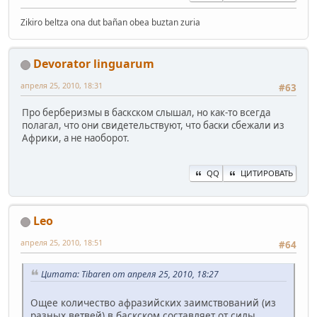
Zikiro beltza ona dut bañan obea buztan zuria
Devorator linguarum
апреля 25, 2010, 18:31
#63
Про берберизмы в баскском слышал, но как-то всегда
полагал, что они свидетельствуют, что баски сбежали из
Африки, а не наоборот.
QQ
ЦИТИРОВАТЬ
Leo
апреля 25, 2010, 18:51
#64
Цитата: Tibaren от апреля 25, 2010, 18:27
Ощее количество афразийских заимствований (из
разных ветвей) в баскском составляет от силы