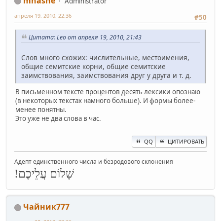
mnashe
Administrator
апреля 19, 2010, 22:36
#50
Цитата: Leo от апреля 19, 2010, 21:43
Слов много схожих: числительные, местоимения,
общие семитские корни, общие семитские
заимствования, заимствования друг у друга и т. д.
В письменном тексте процентов десять лексики опознаю
(в некоторых текстах намного больше). И формы более-
менее понятны.
Это уже не два слова в час.
QQ
ЦИТИРОВАТЬ
Адепт единственного числа и безродового склонения
שָׁלוֹם עֲלֵיכֶם!
Чайник777