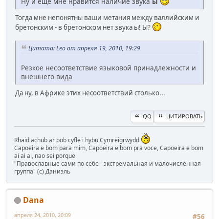
Ну и ещё мне нравится наличие звука
ы
Тогда мне непонятны ваши метания между валлийским и
бретонским - в бретонском нет звука ы! Ы?
Цитата: Leo от апреля 19, 2010, 19:29
Резкое несоответствие языковой принадлежности и
внешнего вида
Да ну, в Африке этих несоответствий столько...
QQ
ЦИТИРОВАТЬ
Rhaid achub ar bob cyfle i hybu Cymreigrwydd
Capoeira e bom para mim, Capoeira e bom pra voce, Capoeira e bom
ai ai ai, nao sei porque
"Православные сами по себе - экстремальная и малочисленная
группа" (с) Даниэль
Dana
апреля 24, 2010, 20:09
#56