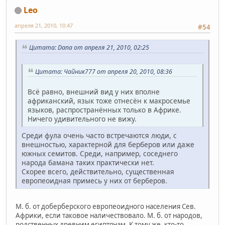
Leo
апреля 21, 2010, 10:47
#54
Цитата: Dana от апреля 21, 2010, 02:25
Цитата: Чайник777 от апреля 20, 2010, 08:36
Всё равно, внешний вид у них вполне
африканский, язык тоже отнесён к макросемье
языков, распространённых только в Африке.
Ничего удивительного не вижу.
Среди фула очень часто встречаются люди, с
внешностью, характерной для берберов или даже
южных семитов. Среди, например, соседнего
народа бамана таких практически нет.
Скорее всего, действительно, существенная
европеоидная примесь у них от берберов.
М. б. от доберберского европеоидного населения Сев.
Африки, если таковое наличествовало. М. б. от народов,
родственных древним египтянам. К тому же, кто-то