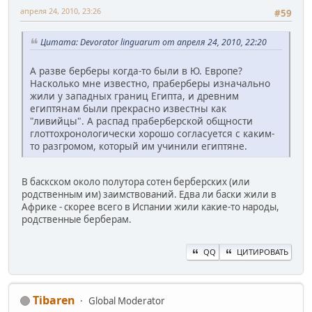
апреля 24, 2010, 23:26
#59
Цитата: Devorator linguarum от апреля 24, 2010, 22:20
А разве берберы когда-то были в Ю. Европе?
Насколько мне известно, праберберы изначально
жили у западных границ Египта, и древним
египтянам были прекрасно известны как
"ливийцы". А распад праберберской общности
глоттохронологически хорошо согласуется с каким-
то разгромом, который им учинили египтяне.
В баскском около полутора сотен берберских (или
родственным им) заимствований. Едва ли баски жили в
Африке - скорее всего в Испании жили какие-то народы,
родственные берберам.
QQ
ЦИТИРОВАТЬ
Tibaren
Global Moderator