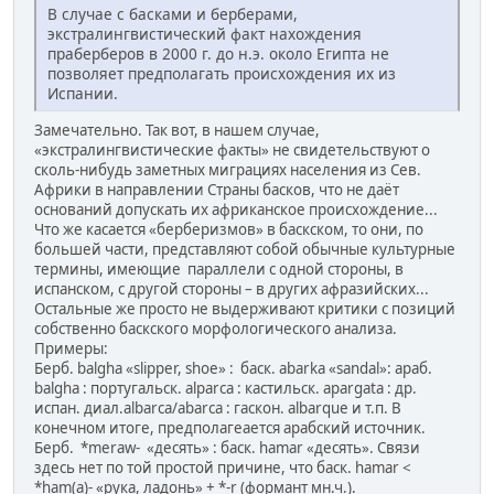
В случае с басками и берберами,
экстралингвистический факт нахождения
праберберов в 2000 г. до н.э. около Египта не
позволяет предполагать происхождения их из
Испании.
Замечательно. Так вот, в нашем случае,
«экстралингвистические факты» не свидетельствуют о
сколь-нибудь заметных миграциях населения из Сев.
Африки в направлении Страны басков, что не даёт
оснований допускать их африканское происхождение...
Что же касается «берберизмов» в баскском, то они, по
большей части, представляют собой обычные культурные
термины, имеющие параллели с одной стороны, в
испанском, с другой стороны – в других афразийских...
Остальные же просто не выдерживают критики с позиций
собственно баскского морфологического анализа.
Примеры:
Берб. balgha «slipper, shoe» : баск. abarka «sandal»: араб.
balgha : португальск. alparca : кастильск. apargata : др.
испан. диал.albarca/abarca : гаскон. albarque и т.п. В
конечном итоге, предполагеается арабский источник.
Берб. *meraw- «десять» : баск. hamar «десять». Связи
здесь нет по той простой причине, что баск. hamar <
*ham(a)- «рука, ладонь» + *-r (формант мн.ч.).