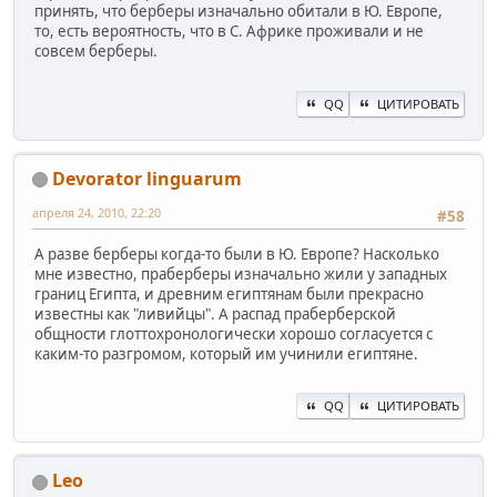
принять, что берберы изначально обитали в Ю. Европе,
то, есть вероятность, что в С. Африке проживали и не
совсем берберы.
QQ
ЦИТИРОВАТЬ
Devorator linguarum
апреля 24, 2010, 22:20
#58
А разве берберы когда-то были в Ю. Европе? Насколько
мне известно, праберберы изначально жили у западных
границ Египта, и древним египтянам были прекрасно
известны как "ливийцы". А распад праберберской
общности глоттохронологически хорошо согласуется с
каким-то разгромом, который им учинили египтяне.
QQ
ЦИТИРОВАТЬ
Leo