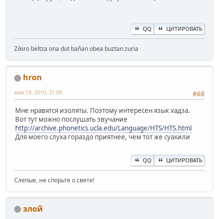
QQ
ЦИТИРОВАТЬ
Zikiro beltza ona dut bañan obea buztan zuria
hron
мая 19, 2010, 21:09
#68
Мне нравятся изоляты. Поэтому интересен язык хадза.
Вот тут можно послушать звучание
http://archive.phonetics.ucla.edu/Language/HTS/HTS.html
Для моего слуха гораздо приятнее, чем тот же суахили
QQ
ЦИТИРОВАТЬ
Слепые, не спорьте о свете!
злой