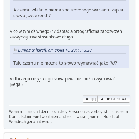
A czemu właśnie niema spolszczonego wariantu zapisu
słowa ,,weekend"?
A co w tym dziwnego?? Adaptacja ortograficzna zapożyczeń
zazwyczaj trwa stosunkowo długo.
Цитата: hurufu от июня 16, 2011, 13:28
Tak, czemu nie można to słowo wymawiać jako
lici
?
A dlaczego rosyjskiego słowa река nie można wymawiać
[ʁeɡa]?
QQ
ЦИТИРОВАТЬ
Wenn mit mir und denn noch drey Personen es vorbey ist in unserem
Dorf, alsdann wird wohl niemand recht wissen, wie ein Hund auf
Wendisch genannt wirdt.