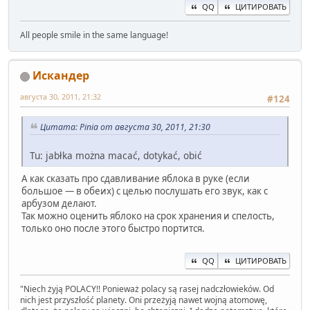
QQ
ЦИТИРОВАТЬ
All people smile in the same language!
Искандер
августа 30, 2011, 21:32
#124
Цитата: Pinia от августа 30, 2011, 21:30
Tu: jabłka można macać, dotykać, obić
А как сказать про сдавливание яблока в руке (если
большое — в обеих) с целью послушать его звук, как с
арбузом делают.
Так можно оценить яблоко на срок хранения и спелость,
только оно после этого быстро портится.
QQ
ЦИТИРОВАТЬ
" Niech żyją POLACY!! Ponieważ polacy są rasej nadczłowieków. Od
nich jest przyszłość planety. Oni przeżyją nawet wojną atomowę,