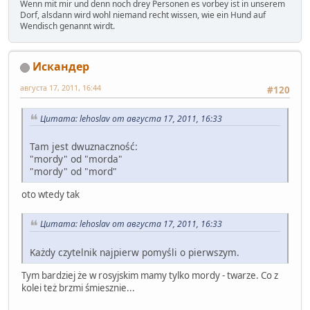
Wenn mit mir und denn noch drey Personen es vorbey ist in unserem
Dorf, alsdann wird wohl niemand recht wissen, wie ein Hund auf
Wendisch genannt wirdt.
Искандер
августа 17, 2011, 16:44
#120
Цитата: lehoslav от августа 17, 2011, 16:33
Tam jest dwuznaczność:
"mordy" od "morda"
"mordy" od "mord"
oto wtedy tak
Цитата: lehoslav от августа 17, 2011, 16:33
Każdy czytelnik najpierw pomyśli o pierwszym.
Tym bardziej
że w rosyjsk
im mamy tylko mordy - twarze. Co z
kolei też brzmi śmiesznie...