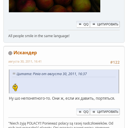
QQ
ЦИТИРОВАТЬ
All people smile in the same language!
Искандер
августа 30, 2011, 16:41
#122
Цитата: Pinia от августа 30, 2011, 16:37
Ну шо непонятного-то. Они ж, если их давить, портяться.
QQ
ЦИТИРОВАТЬ
" Niech żyją POLACY!! Ponieważ polacy są rasej nadczłowieków. Od
nich jest przyszłość planety. Oni przeżyją nawet wojną atomowę,