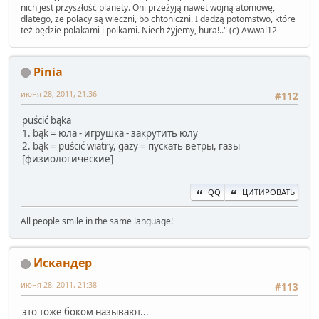
nich jest przyszłość planety. Oni przeżyją nawet wojną atomowę,
dlatego, że polacy są wieczni, bo chtoniczni. I dadzą potomstwo, które
też będzie polakami i polkami. Niech żyjemy, hura!.." (c) Awwal12
Pinia
июня 28, 2011, 21:36
#112
puścić bąka
1. bąk = юла - игрушка - закрутить юлу
2. bąk = puścić wiatry, gazy = пускать ветры, газы
[физиологические]
QQ
ЦИТИРОВАТЬ
All people smile in the same language!
Искандер
июня 28, 2011, 21:38
#113
это тоже боком называют...