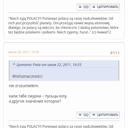
QQ
ЦИТИРОВАТЬ
" Niech żyją POLACY!! Ponieważ polacy są rasej nadczłowieków. Od
nich jest przyszłość planety. Oni przeżyją nawet wojną atomowę,
dlatego, że polacy są wieczni, bo chtoniczni. I dadzą potomstwo, które
też będzie polakami i polkami. Niech żyjemy, hura!.." (c) Awwal12
июня 28, 2011, 19:36
#111
Цитата: Pinia от июня 22, 2011, 16:55
Wieloznaczności
nie zrozumiełem.
кали табе смурна -- пусьцы юлу.
а другое значение которое?
QQ
ЦИТИРОВАТЬ
" Niech żyją POLACY!! Ponieważ polacy są rasej nadczłowieków. Od