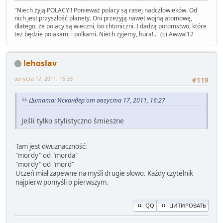
" Niech żyją POLACY!! Ponieważ polacy są rasej nadczłowieków. Od
nich jest przyszłość planety. Oni przeżyją nawet wojną atomowę,
dlatego, że polacy są wieczni, bo chtoniczni. I dadzą potomstwo, które
też będzie polakami i polkami. Niech żyjemy, hura!.." (c) Awwal12
lehoslav
августа 17, 2011, 16:33
#119
Цитата: Искандер от августа 17, 2011, 16:27
Jeśli tylko stylistyczno śmieszne
Tam jest dwuznaczność:
"mordy" od "morda"
"mordy" od "mord"
Uczeń miał zapewne na myśli drugie słowo. Każdy czytelnik
najpierw pomyśli o pierwszym.
QQ
ЦИТИРОВАТЬ