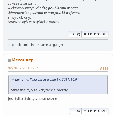
zawsze w kieszeni.
Niektórzy Murzyni chodzą
poubierani w nago.
Admirałowie są
ubrani w marynarki wojenne
.
i mój ulubiony:
Straszne były te krzyżackie mordy.
QQ
ЦИТИРОВАТЬ
All people smile in the same language!
Искандер
августа 17, 2011, 16:27
#118
Цитата: Pinia от августа 17, 2011, 16:04
Straszne były te krzyżackie mordy.
Jeśli tylko stylistyczno śmieszne
QQ
ЦИТИРОВАТЬ