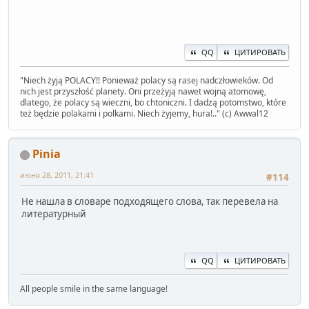
QQ
ЦИТИРОВАТЬ
" Niech żyją POLACY!! Ponieważ polacy są rasej nadczłowieków. Od
nich jest przyszłość planety. Oni przeżyją nawet wojną atomowę,
dlatego, że polacy są wieczni, bo chtoniczni. I dadzą potomstwo, które
też będzie polakami i polkami. Niech żyjemy, hura!.." (c) Awwal12
Pinia
июня 28, 2011, 21:41
#114
Не нашла в словаре подходящего слова, так перевела на
литературный
QQ
ЦИТИРОВАТЬ
All people smile in the same language!