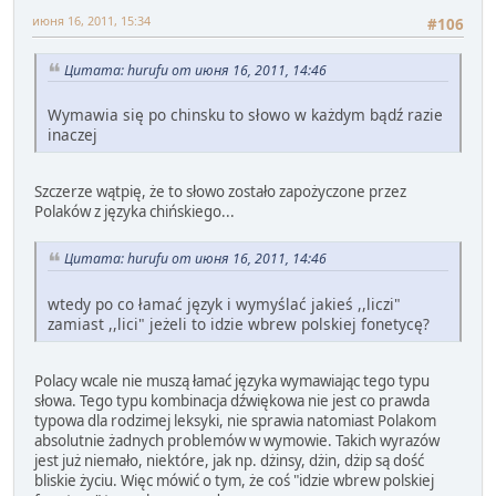
июня 16, 2011, 15:34
#106
Цитата: hurufu от июня 16, 2011, 14:46
Wymawia się po chinsku to słowo w każdym bądź razie
inaczej
Szczerze wątpię, że to słowo zostało zapożyczone przez
Polaków z języka chińskiego...
Цитата: hurufu от июня 16, 2011, 14:46
wtedy po co łamać język i wymyślać jakieś ,,liczi"
zamiast ,,lici" jeżeli to idzie wbrew polskiej fonetycę?
Polacy wcale nie muszą łamać języka wymawiając tego typu
słowa. Tego typu kombinacja dźwiękowa nie jest co prawda
typowa dla rodzimej leksyki, nie sprawia natomiast Polakom
absolutnie żadnych problemów w wymowie. Takich wyrazów
jest już niemało, niektóre, jak np. dżinsy, dżin, dżip są dość
bliskie życiu. Więc mówić o tym, że coś "idzie wbrew polskiej