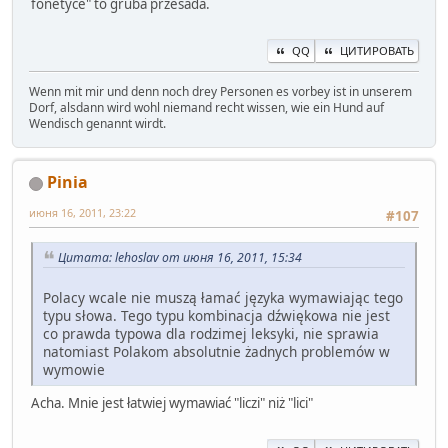
fonetyce" to gruba przesada.
QQ
ЦИТИРОВАТЬ
Wenn mit mir und denn noch drey Personen es vorbey ist in unserem
Dorf, alsdann wird wohl niemand recht wissen, wie ein Hund auf
Wendisch genannt wirdt.
Pinia
июня 16, 2011, 23:22
#107
Цитата: lehoslav от июня 16, 2011, 15:34
Polacy wcale nie muszą łamać języka wymawiając tego
typu słowa. Tego typu kombinacja dźwiękowa nie jest
co prawda typowa dla rodzimej leksyki, nie sprawia
natomiast Polakom absolutnie żadnych problemów w
wymowie
Acha. Mnie jest łatwiej wymawiać "liczi" niż "lici"