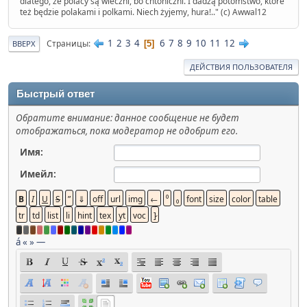
dlatego, że polacy są wieczni, bo chtoniczni. I dadzą potomstwo, które
też będzie polakami i polkami. Niech żyjemy, hura!.." (c) Awwal12
1
2
3
4
6
7
8
9
10
11
12
Страницы
5
ВВЕРХ
ДЕЙСТВИЯ ПОЛЬЗОВАТЕЛЯ
Быстрый ответ
Обратите внимание: данное сообщение не будет
отображаться, пока модератор не одобрит его.
Имя:
Имейл:
á
«
»
—