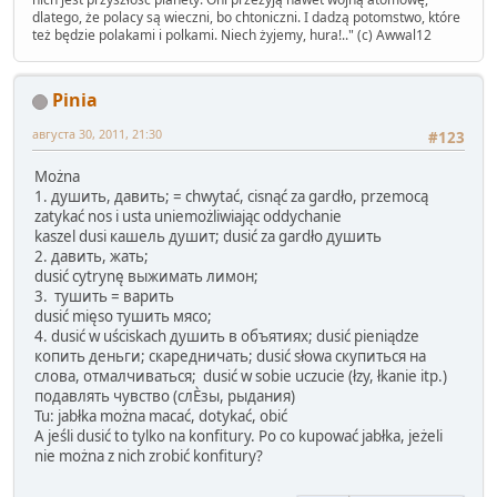
dlatego, że polacy są wieczni, bo chtoniczni. I dadzą potomstwo, które
też będzie polakami i polkami. Niech żyjemy, hura!.." (c) Awwal12
Pinia
августа 30, 2011, 21:30
#123
Można
1. душить, давить; = chwytać, cisnąć za gardło, przemocą
zatykać nos i usta uniemożliwiając oddychanie
kaszel dusi кашель душит; dusić za gardło душить
2. давить, жать;
dusić cytrynę выжимать лимон;
3. тушить = варить
dusić mięso тушить мясо;
4. dusić w uściskach душить в объятиях; dusić pieniądze
копить деньги; скаредничать; dusić słowa скупиться на
слова, отмалчиваться; dusić w sobie uczucie (łzy, łkanie itp.)
подавлять чувство (слЀзы, рыдания)
Tu: jabłka można macać, dotykać, obić
A jeśli dusić to tylko na konfitury. Po co kupować jabłka, jeżeli
nie można z nich zrobić konfitury?