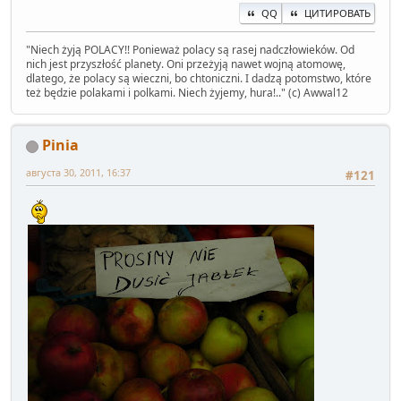
QQ
ЦИТИРОВАТЬ
" Niech żyją POLACY!! Ponieważ polacy są rasej nadczłowieków. Od
nich jest przyszłość planety. Oni przeżyją nawet wojną atomowę,
dlatego, że polacy są wieczni, bo chtoniczni. I dadzą potomstwo, które
też będzie polakami i polkami. Niech żyjemy, hura!.." (c) Awwal12
Pinia
августа 30, 2011, 16:37
#121