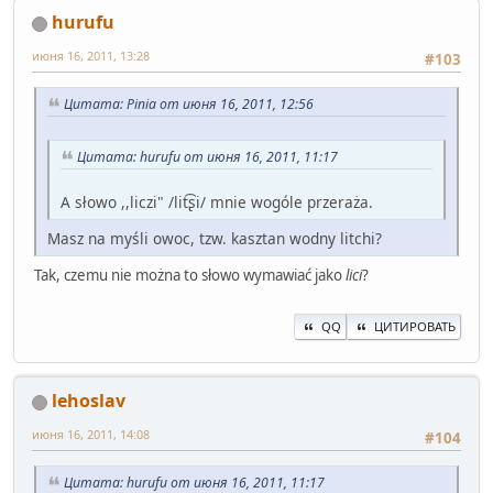
hurufu
июня 16, 2011, 13:28
#103
Цитата: Pinia от июня 16, 2011, 12:56
Цитата: hurufu от июня 16, 2011, 11:17
A słowo ,,liczi" /lit͡ʂi/ mnie wogóle przeraża.
Masz na myśli owoc, tzw. kasztan wodny litchi?
Tak, czemu nie można to słowo wymawiać jako
lici
?
QQ
ЦИТИРОВАТЬ
lehoslav
июня 16, 2011, 14:08
#104
Цитата: hurufu от июня 16, 2011, 11:17