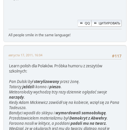
QQ
ЦИТИРОВАТЬ
All people smile in the same language!
августа 17, 2011, 16:04
#117
Learn polish dla Polaków. Próbka humoru z zeszytów
szkolnych:
Pan Dulski był
sterylizowany
przez żonę.
Tatarzy
jeździl
i konno i
pieszo
.
Meteorolodzy wychodzą trzy razy dziennie oglądać swoje
narządy
.
Kiedy Adam Mickiewicz zawiódł się na kobiecie, wziął się za Pana
Tadeusza.
Bandyci wpadli do sklepu i
wymordowali
samoobsługę
.
Przedstawicielem materializmu był
Demokryt z Abwehry
.
Faraona nosili w lektyce, a poddani
padali mu na twarz.
Wiedział, że w okularach jest mu do twarzy, dlatego nosił je