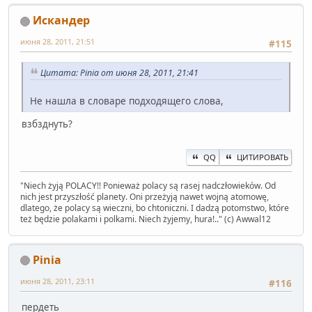
Искандер
июня 28, 2011, 21:51
#115
Цитата: Pinia от июня 28, 2011, 21:41
Не нашла в словаре подходящего слова,
взбзднуть?
QQ
ЦИТИРОВАТЬ
" Niech żyją POLACY!! Ponieważ polacy są rasej nadczłowieków. Od
nich jest przyszłość planety. Oni przeżyją nawet wojną atomowę,
dlatego, że polacy są wieczni, bo chtoniczni. I dadzą potomstwo, które
też będzie polakami i polkami. Niech żyjemy, hura!.." (c) Awwal12
Pinia
июня 28, 2011, 23:11
#116
пердеть