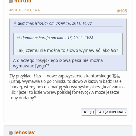
hurufu
июня 16, 2011, 14:46
#105
Цитата: lehoslav от июня 16, 2011, 14:08
Цитата: hurufu от июня 16, 2011, 13:28
Tak, czemu nie można to słowo wymawiać jako
lici
?
A dlaczego rosyjskiego słowa река nie można
wymawiać [ʁeɡa]?
Zły przykład.
Liczi
— nowe zapozyczenie z kantońskiego 荔枝
(Lìzhī). Wymawia się po chinsku to słowo w każdym bądź razie
inaczej, wtedy po co łamać język i wymyślać jakieś ,,liczi" zamiast
,,lici" jeżeli to idzie wbrew polskiej fonetycę? A może jeszcze
tony dodamy‽
QQ
ЦИТИРОВАТЬ
lehoslav