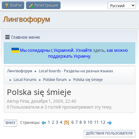
Войти
Регистрация
Лингвофорум
Главное меню
Мы солидарны с Украиной. Узнайте
здесь
, как можно
поддержать Украину.
Лингвофорум
Local boards - Разделы на разных языках
►
Local Forums
Polskie forum
Polska się śmieje
►
►
►
Polska się śmieje
Автор Pinia, декабря 1, 2009, 22:40
0 Пользователи и 3 гостей просматривают эту тему.
1
2
3
4
6
7
8
9
10
11
12
Страницы
5
ВНИЗ
ДЕЙСТВИЯ ПОЛЬЗОВАТЕЛЯ