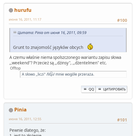
hurufu
июня 16, 2011, 11:17
#100
Цитата: Pinia от июня 16, 2011, 09:59
Grunt to znajomość języków obcych
A czemu właśnie niema spolszczonego wariantu zapisu słowa
,,weekend"? Przecież są ,,dżinsy", ,,dżentelmen" etc.
Offtop
A słowo ,,liczi" /lit͡ʂi/ mnie wogóle przeraża.
QQ
ЦИТИРОВАТЬ
Pinia
июня 16, 2011, 12:55
#101
Pewnie dlatego, że:
1. jest to złożenie.