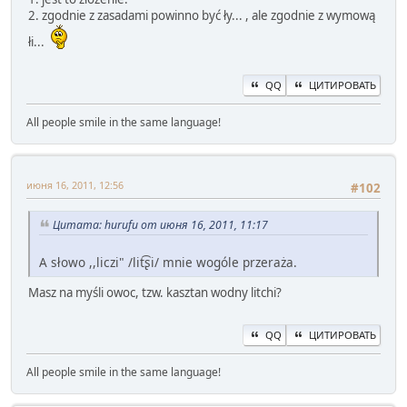
2. zgodnie z zasadami powinno być ły... , ale zgodnie z wymową
łi...
QQ
ЦИТИРОВАТЬ
All people smile in the same language!
июня 16, 2011, 12:56
#102
Цитата: hurufu от июня 16, 2011, 11:17
A słowo ,,liczi" /lit͡ʂi/ mnie wogóle przeraża.
Masz na myśli owoc, tzw. kasztan wodny litchi?
QQ
ЦИТИРОВАТЬ
All people smile in the same language!