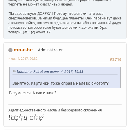
терпеть не может счастливых людей.
"Да здравствуют ДОЯРКИ!! Потому что доярки - это раса
сверхчеловеков. За ними будущее планеты. Они переживут даже
атомную войну, потому что доярки вечны, ибо хтоничны. И дадут
потомство, которое тоже будет доярами и доярками. Ура,
товарищи!.." (c) Awwal12
mnashe
Administrator
июля 4, 2017, 20:32
#2716
Цитата: Poirot от июля 4, 2017, 19:53
Занятно. Картинки тоже справа налево смотрят?
Разумеется. А как иначе?
Адепт единственного числа и безродового склонения
שָׁלוֹם עֲלֵיכֶם!