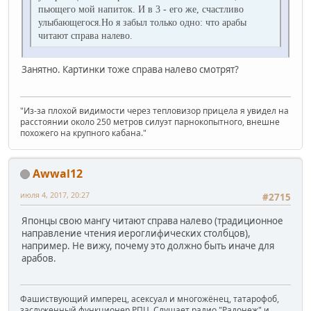
пьющего мой напиток. И в 3 - его же, счастливо
улыбающегося.Hо я забыл только одно: что аpабы
читают спpава налево.
Занятно. Картинки тоже справа налево смотрят?
"Из-за плохой видимости через тепловизор прицела я увидел на
расстоянии около 250 метров силуэт парнокопытного, внешне
похожего на крупного кабана."
Awwal12
июля 4, 2017, 20:27
#2715
Японцы свою мангу читают справа налево (традиционное
направление чтения иероглифических столбцов),
например. Не вижу, почему это должно быть иначе для
арабов.
Фашиствующий имперец, асексуал и многожёнец, татарофоб,
заслуженный функционер РПЦ. Слушает радио "Радонеж" и