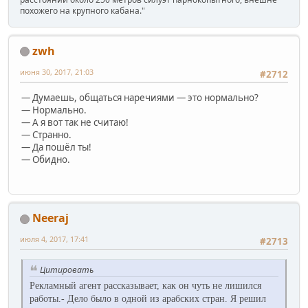
похожего на крупного кабана."
zwh
июня 30, 2017, 21:03
#2712
— Думаешь, общаться наречиями — это нормально?
— Нормально.
— А я вот так не считаю!
— Странно.
— Да пошёл ты!
— Обидно.
Neeraj
июля 4, 2017, 17:41
#2713
Цитировать
Рекламный агент pассказывает, как он чуть не лишился
pаботы.
- Дело было в одной из аpабских стpан. Я pешил