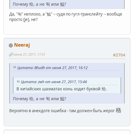
Почему 给, а не 匌 или 鰪?
Да, "匌" неплохо, а "鰪" -- судя по гугл-транслейту -- вообще
просто [je], не?
Neeraj
июня 27, 2017, 17:01
#2704
Цитата: Bhudh от июня 27, 2017, 16:12
Цитата: zwh от июня 27, 2017, 15:46
В китайских шахматах конь ходит буквой 给.
Почему 给, а не 匌 или 鰪?
格
Вероятно в анекдоте ошибка - там должен быть иерог