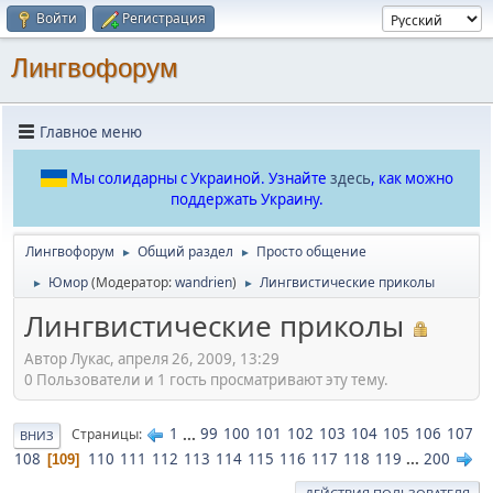
Войти
Регистрация
Лингвофорум
Главное меню
Мы солидарны с Украиной. Узнайте
здесь
, как можно
поддержать Украину.
Лингвофорум
Общий раздел
Просто общение
►
►
Юмор
(Модератор:
wandrien
)
Лингвистические приколы
►
►
Лингвистические приколы
Автор Лукас, апреля 26, 2009, 13:29
0 Пользователи и 1 гость просматривают эту тему.
1
...
99
100
101
102
103
104
105
106
107
Страницы
ВНИЗ
108
110
111
112
113
114
115
116
117
118
119
...
200
109