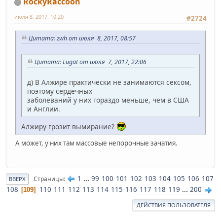
RockyRaccoon
июля 8, 2017, 10:20
#2724
Цитата: zwh от июля 8, 2017, 08:57
Цитата: Lugat от июля 7, 2017, 22:06
д) В Алжире практически не занимаются сексом,
поэтому сердечных
заболеваний у них гораздо меньше, чем в США
и Англии.
Алжиру грозит вымирание?
А может, у них там массовые непорочные зачатия.
1
...
99
100
101
102
103
104
105
106
107
Страницы
ВВЕРХ
108
110
111
112
113
114
115
116
117
118
119
...
200
109
ДЕЙСТВИЯ ПОЛЬЗОВАТЕЛЯ