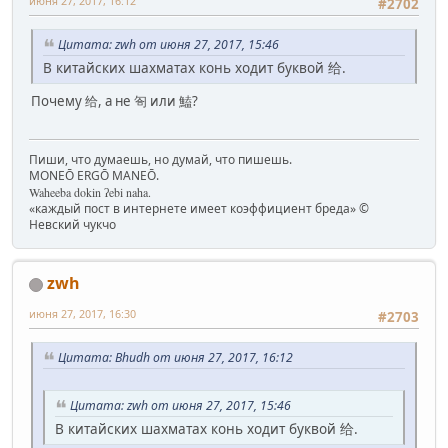
июня 27, 2017, 16:12
#2702
Цитата: zwh от июня 27, 2017, 15:46
В китайских шахматах конь ходит буквой 给.
Почему 给, а не 匌 или 鰪?
Пиши, что думаешь, но думай, что пишешь.
MONEŌ ERGŌ MANEŌ.
Waheeba dokin ʔebi naha.
«каждый пост в интернете имеет коэффициент бреда» ©
Невский чукчо
zwh
июня 27, 2017, 16:30
#2703
Цитата: Bhudh от июня 27, 2017, 16:12
Цитата: zwh от июня 27, 2017, 15:46
В китайских шахматах конь ходит буквой 给.