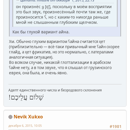
Цитата: mnashe от декабря 1, 2015, 22:13
он произнёс ყ [qʼ], поскольку в моём восприятии
это был звук, произнесённый почти там же, где
произносится ʕ, но с каким-то никогда раньше
мной не слышанным глубоким щелчком.
Как бы глухой вариант айна.
Хм. Обычно глухим вариантом ʕайна считается ҳет
(приблизительно — всё-таки привычный мне ʕайн скорее
глайд, а ҳет фрикатив, но это нормально, с латералами
аналогичная ситуация).
Во всяком случае, никакой глоттализации в арабском
ʕайне нету, а в том звуке, что я слышал от грузинского
еврея, она была, и очень явно.
Адепт единственного числа и безродового склонения
שָׁלוֹם עֲלֵיכֶם!
Nevik Xukxo
декабря 6, 2015, 10:05
#1981