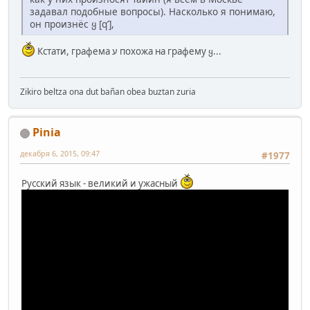
задавал подобные вопросы). Насколько я понимаю,
он произнёс ყ [qʼ],
Кстати, графема ע похожа на графему ყ...
Zikiro beltza ona dut bañan obea buztan zuria
Pinia
декабря 6, 2015, 09:47
#1977
Русский язык - великий и ужасный