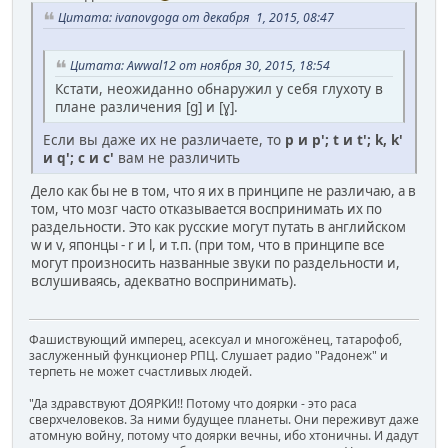
Цитата: ivanovgoga от декабря 1, 2015, 08:47
Цитата: Awwal12 от ноября 30, 2015, 18:54
Кстати, неожиданно обнаружил у себя глухоту в
плане различения [g] и [ɣ].
Если вы даже их не различаете, то
p и p'; t и t'; k, k'
и q'; c и c'
вам не различить
Дело как бы не в том, что я их в принципе не различаю, а в
том, что мозг часто отказывается воспринимать их по
раздельности. Это как русские могут путать в английском
w и v, японцы - r и l, и т.п. (при том, что в принципе все
могут произносить названные звуки по раздельности и,
вслушиваясь, адекватно воспринимать).
Фашиствующий имперец, асексуал и многожёнец, татарофоб,
заслуженный функционер РПЦ. Слушает радио "Радонеж" и
терпеть не может счастливых людей.
"Да здравствуют ДОЯРКИ!! Потому что доярки - это раса
сверхчеловеков. За ними будущее планеты. Они переживут даже
атомную войну, потому что доярки вечны, ибо хтоничны. И дадут