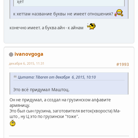
ҳет
к хеттам название буквы не имеет отношения?
конечно имеет. а буква айн - к айнам
ivanovgoga
декабря 6, 2015, 11:31
#1993
Цитата: Tibaren от декабря 6, 2015, 10:10
Это всё придумал Маштоц.
Он не придумал, а создал на грузинском алфавите
армяницу.
Это был сын грузина, заготовителя веток(хвороста) Ма-
што , ну Ц это по грузински "тоже".