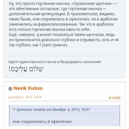
Ну, это просто гортанная смычка. «Грузинские щелчки» —
это эйективные согласные, где гортанная смычка —
дополнительная артикуляция. В прасемитском, видимо,
такие были, они сохранились в эфиопских, но в арабском
заменились на фарингализованные. Так что в арабском
есть только гортанная смычка сама по себе.
Ещё, наверно, q может показаться таким щелчком, ведь
он произносится довольно глубоко и отрывисто, хоть и не
так глубоко, как ʔ (зато громче).
Адепт единственного числа и безродового склонения
שָׁלוֹם עֲלֵיכֶם!
Nevik Xukxo
декабря 6, 2015, 10:38
#1989
Цитата: mnashe от декабря 6, 2015, 10:37
они сохранились в эфиопских