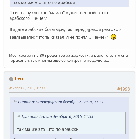
так ма же это што по арабски
То есть грузинское "мамац" мужественный, это от
арабского "че-че"?
Видать арабские богатыри, так перед дракой разговор
завязывали: "что ты сказал, я не понял.... че-че?"
Мозг состоит на 80 процентов из жидкости, и мало того, что она
тормозная, так многим еще ее конкретно не долили...
Leo
декабря 6, 2015, 11:39
#1998
Цитата: ivanovgoga от декабря 6, 2015, 11:37
Цитата: Leo от декабря 6, 2015, 11:33
так ма же это што по арабски