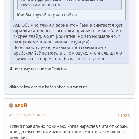
глубоким щелчком.
Как бы глухой вариант айна.
Хм. Обычно глухим вариантом ʕайна считается ҳет
(приблизительно — всё-таки привычный мне ʕайн
скорее глайд, а ҳет фрикатив, но это нормально, с
латералами аналогичная ситуация).
Во всяком случае, никакой глоттализации в
арабском ʕайне нету, а в том звуке, что я слышал от
грузинского еврея, она была, и очень явно.
Я поэтому и написал "как бы".
Zikiro beltza ona dut bañan obea buztan zuria
злой
декабря 6, 2015, 10:10
#1983
Если я правильно понимаю, когда нараспев читают Коран,
иногда там проскакивают отчётливо слышные горловые
щелчки.