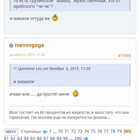
То есть грузинское "мамац" мужественный, это от
арабского "че-че"?
и мамали оттуда же
ivanovgoga
декабря 6, 2015, 11:42
#1999
Цитата: Leo от декабря 6, 2015, 11:39
и мамали
имам-али..... да простят меня
Мозг состоит на 80 процентов из жидкости, и мало того, что она
тормозная, так многим еще ее конкретно не долили...
1
...
70
71
72
73
74
75
76
77
78
79
Страницы
80
ВВЕРХ
81
82
83
84
85
86
87
88
89
90
...
200