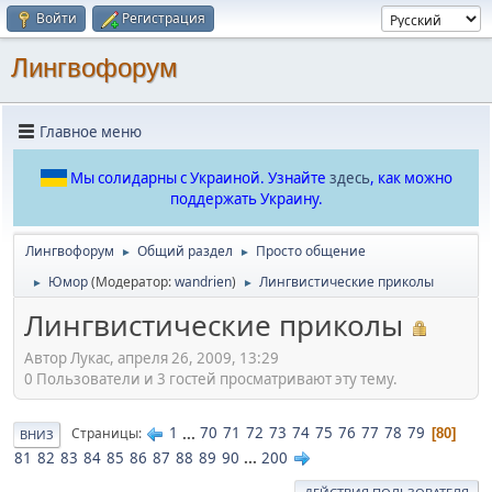
Войти
Регистрация
Лингвофорум
Главное меню
Мы солидарны с Украиной. Узнайте
здесь
, как можно
поддержать Украину.
Лингвофорум
Общий раздел
Просто общение
►
►
Юмор
(Модератор:
wandrien
)
Лингвистические приколы
►
►
Лингвистические приколы
Автор Лукас, апреля 26, 2009, 13:29
0 Пользователи и 3 гостей просматривают эту тему.
1
...
70
71
72
73
74
75
76
77
78
79
Страницы
80
ВНИЗ
81
82
83
84
85
86
87
88
89
90
...
200