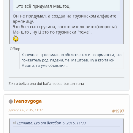
Это всё придумал Маштоц.
Он не придумал, а создал на грузинском алфавите
армяницу.
Это был сын грузина, заготовителя веток(хвороста)
Ма- што , ну Ц это по грузински "тоже".
Offtop
Конечное -ц нормально объясняется и по-армянски, это
показатель род. падежа, т.е. Маштоев. Ну а кто такой
Машто, ты уже объяснил...
Zikiro beltza ona dut bañan obea buztan zuria
ivanovgoga
декабря 6, 2015, 11:37
#1997
Цитата: Leo от декабря 6, 2015, 11:33