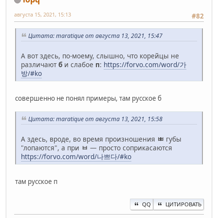
августа 15, 2021, 15:13
#82
Цитата: maratique от августа 13, 2021, 15:47
А вот здесь, по-моему, слышно, что корейцы не
различают
б
и слабое
п
:
https://forvo.com/word/가
방/#ko
совершенно не понял примеры, там русское б
Цитата: maratique от августа 13, 2021, 15:58
А здесь, вроде, во время произношения
ㅃ
губы
"лопаются", а при
ㅂ
— просто соприкасаются
https://forvo.com/word/나쁘다/#ko
там русское п
QQ
ЦИТИРОВАТЬ