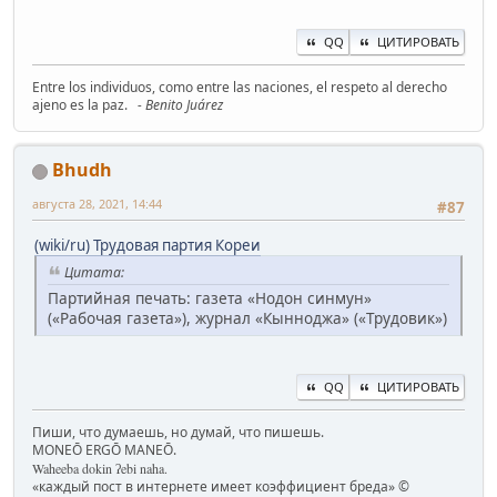
QQ
ЦИТИРОВАТЬ
Entre los individuos, como entre las naciones, el respeto al derecho
ajeno es la paz.
- Benito Juárez
Bhudh
августа 28, 2021, 14:44
#87
(wiki/ru) Трудовая партия Кореи
Цитата:
Партийная печать: газета «Нодон синмун»
(«Рабочая газета»), журнал «Кынноджа» («Трудовик»)
QQ
ЦИТИРОВАТЬ
Пиши, что думаешь, но думай, что пишешь.
MONEŌ ERGŌ MANEŌ.
Waheeba dokin ʔebi naha.
«каждый пост в интернете имеет коэффициент бреда» ©