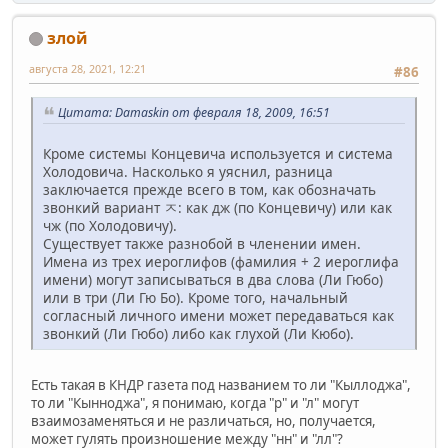
злой
августа 28, 2021, 12:21
#86
Цитата: Damaskin от февраля 18, 2009, 16:51
Кроме системы Концевича используется и система
Холодовича. Насколько я уяснил, разница
заключается прежде всего в том, как обозначать
звонкий вариант ㅈ: как дж (по Концевичу) или как
чж (по Холодовичу).
Существует также разнобой в членении имен.
Имена из трех иероглифов (фамилия + 2 иероглифа
имени) могут записываться в два слова (Ли Гюбо)
или в три (Ли Гю Бо). Кроме того, начальный
согласный личного имени может передаваться как
звонкий (Ли Гюбо) либо как глухой (Ли Кюбо).
Есть такая в КНДР газета под названием то ли "Кыллоджа",
то ли "Кынноджа", я понимаю, когда "р" и "л" могут
взаимозаменяться и не различаться, но, получается,
может гулять произношение между "нн" и "лл"?