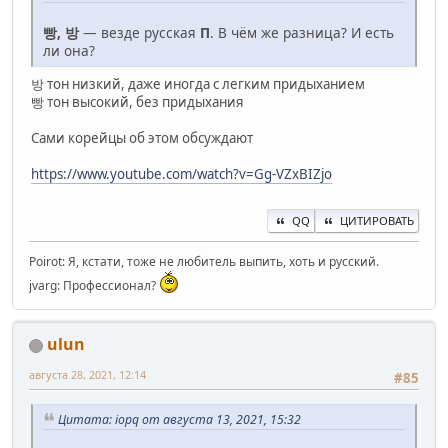
빵, 방
— везде русская
П
. В чём же разница? И есть
ли она?
방 тон низкий, даже иногда с легким придыханием
빵 тон высокий, без придыхания
Сами корейцы об этом обсуждают
https://www.youtube.com/watch?v=Gg-VZxBIZjo
QQ
ЦИТИРОВАТЬ
Poirot: Я, кстати, тоже не любитель выпить, хоть и русский.
jvarg: Профессионал?
ulun
августа 28, 2021, 12:14
#85
Цитата: iopq от августа 13, 2021, 15:32