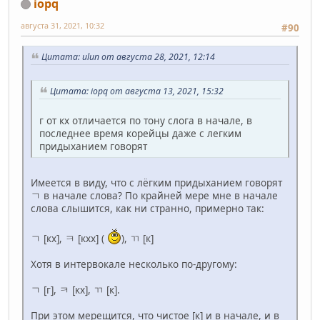
iopq
августа 31, 2021, 10:32
#90
Цитата: ulun от августа 28, 2021, 12:14
Цитата: iopq от августа 13, 2021, 15:32
г от кх отличается по тону слога в начале, в
последнее время корейцы даже с легким
придыханием говорят
Имеется в виду, что с лёгким придыханием говорят
ㄱ в начале слова? По крайней мере мне в начале
слова слышится, как ни странно, примерно так:
ㄱ [кх], ㅋ [кхх] (
), ㄲ [к]
Хотя в интервокале несколько по-другому:
ㄱ [г], ㅋ [кх], ㄲ [к].
При этом мерещится, что чистое [к] и в начале, и в