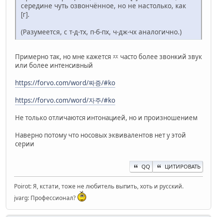
середине чуть озвончённое, но не настолько, как
[г].
(Разумеется, с т-д-тх, п-б-пх, ч-дж-чх аналогично.)
Примерно так, но мне кажется ㅉ часто более звонкий звук
или более интенсивный
https://forvo.com/word/짜증/#ko
https://forvo.com/word/자주/#ko
Не только отличаются интонацией, но и произношением
Наверно потому что носовых эквивалентов нет у этой
серии
QQ
ЦИТИРОВАТЬ
Poirot: Я, кстати, тоже не любитель выпить, хоть и русский.
jvarg: Профессионал?