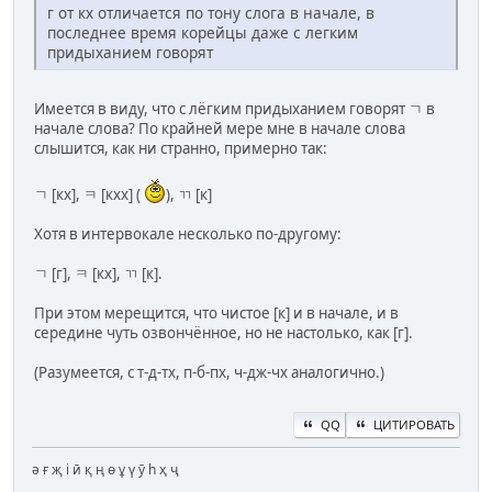
г от кх отличается по тону слога в начале, в
последнее время корейцы даже с легким
придыханием говорят
Имеется в виду, что с лёгким придыханием говорят ㄱ в
начале слова? По крайней мере мне в начале слова
слышится, как ни странно, примерно так:
ㄱ [кх], ㅋ [кхх] (
), ㄲ [к]
Хотя в интервокале несколько по-другому:
ㄱ [г], ㅋ [кх], ㄲ [к].
При этом мерещится, что чистое [к] и в начале, и в
середине чуть озвончённое, но не настолько, как [г].
(Разумеется, с т-д-тх, п-б-пх, ч-дж-чх аналогично.)
QQ
ЦИТИРОВАТЬ
ә ғ җ і ӣ қ ң ө ұ ү ӯ һ ҳ ҷ