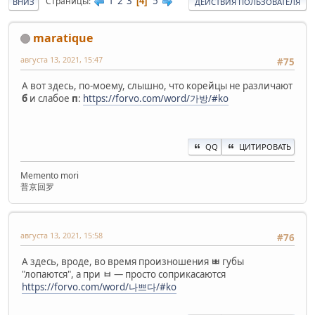
1
2
3
5
Страницы
4
ВНИЗ
ДЕЙСТВИЯ ПОЛЬЗОВАТЕЛЯ
maratique
августа 13, 2021, 15:47
#75
А вот здесь, по-моему, слышно, что корейцы не различают
б
и слабое
п
:
https://forvo.com/word/가방/#ko
QQ
ЦИТИРОВАТЬ
Memento mori
普京回罗
августа 13, 2021, 15:58
#76
А здесь, вроде, во время произношения
ㅃ
губы
"лопаются", а при
ㅂ
— просто соприкасаются
https://forvo.com/word/나쁘다/#ko