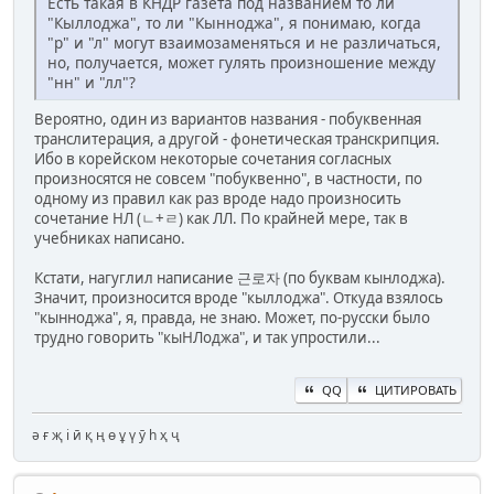
Есть такая в КНДР газета под названием то ли
"Кыллоджа", то ли "Кынноджа", я понимаю, когда
"р" и "л" могут взаимозаменяться и не различаться,
но, получается, может гулять произношение между
"нн" и "лл"?
Вероятно, один из вариантов названия - побуквенная
транслитерация, а другой - фонетическая транскрипция.
Ибо в корейском некоторые сочетания согласных
произносятся не совсем "побуквенно", в частности, по
одному из правил как раз вроде надо произносить
сочетание НЛ (ㄴ+ㄹ) как ЛЛ. По крайней мере, так в
учебниках написано.
Кстати, нагуглил написание 근로자 (по буквам кынлоджа).
Значит, произносится вроде "кыллоджа". Откуда взялось
"кынноджа", я, правда, не знаю. Может, по-русски было
трудно говорить "кыНЛоджа", и так упростили...
QQ
ЦИТИРОВАТЬ
ә ғ җ і ӣ қ ң ө ұ ү ӯ һ ҳ ҷ