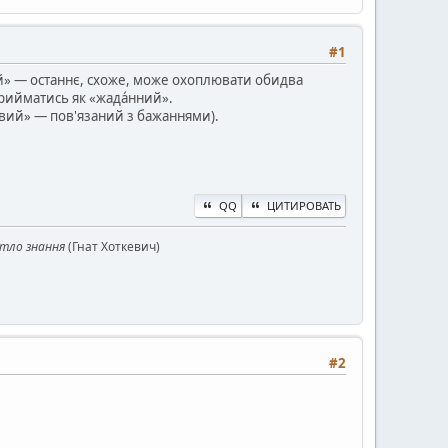
#1
́ний» — останнє, схоже, може охоплювати обидва
прийматись як «жада́нний».
нєвий» — пов'язаний з бажаннями).
QQ
ЦИТИРОВАТЬ
ітло знання
(Гнат Хоткевич)
#2