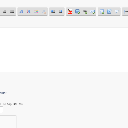
ение
 на картинке: