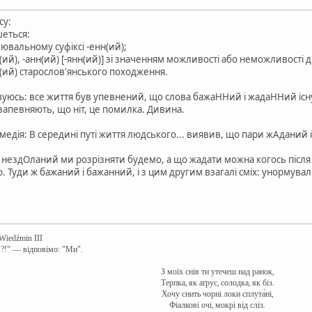
су:
шеться:
ювальному суфіксі -енн(ий);
(ий), -анн(ий) [-янн(ий)] зі значенням можливості або неможливості ді
н(ий) старослов'янського походження.
дивуюсь: все життя був упевнений, що слова бажаННий і жадаННий існ
 запевняють, що ніт, це помилка. Дивина.
едія: В середині путі життя людського... виявив, що пари жАданий і
і нездОланий ми розрізняти будемо, а що жадати можна когось післ
о. Туди ж бажаний і бажанний, і з цим другим взагалі сміх: унормува
 Wiedźmin III
в?!" — відповімо: "Ми".
З моїх снів ти утечеш над ранок,
Терпка, як аґрус, солодка, як біз.
Хочу снить чорні локи сплута́ні,
Фіалкові очі, мокрі від сліз.