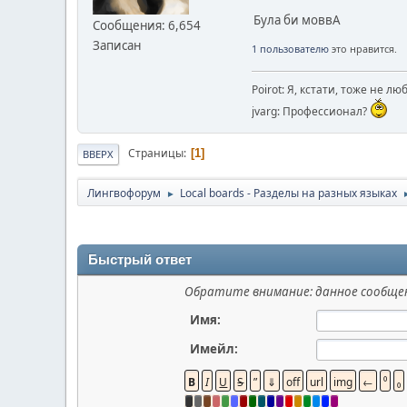
Була би моввА
Сообщения: 6,654
Записан
1 пользователю
это нравится.
Poirot: Я, кстати, тоже не л
jvarg: Профессионал?
Страницы
1
ВВЕРХ
Лингвофорум
Local boards - Разделы на разных языках
►
Быстрый ответ
Обратите внимание: данное сообщен
Имя:
Имейл: