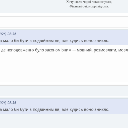
Хочу снить чорні локи сплута́ні,
Фіалкові очі, мокрі від сліз.
026, 08:36
а мало би бути з подвійним вв, але кудись воно зникло.
, де неподовження було закономірним — мовний, розмовляти, мов
026, 08:36
а мало би бути з подвійним вв, але кудись воно зникло.