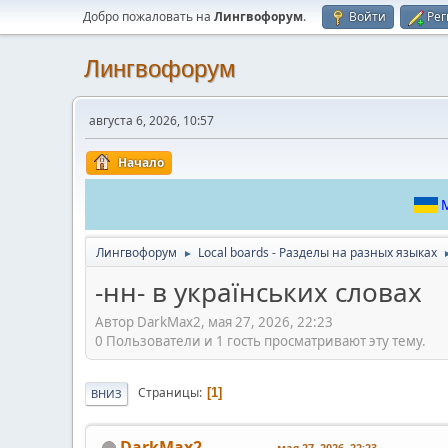
Добро пожаловать на
Лингвофорум
.
Войти
Рег
Лингвофорум
августа 6, 2026, 10:57
Начало
М
Лингвофорум
Local boards - Разделы на разных языках
►
-нн- в українських словах
Автор DarkMax2, мая 27, 2026, 22:23
0 Пользователи и 1 гость просматривают эту тему.
Страницы
1
ВНИЗ
DarkMax2
мая 27, 2026, 22:23