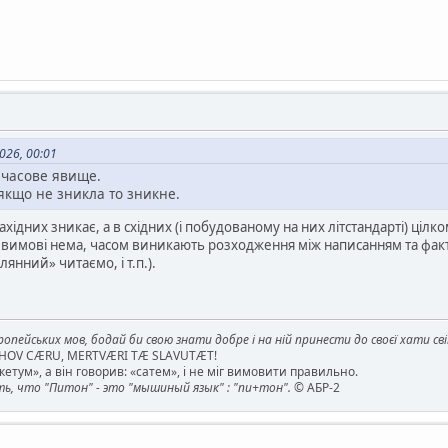
026, 00:01
мчасове явище.
якщо не зникла то зникне.
ахідних зникає, а в східних (і побудованому на них літстандарті) цілком
у вимові нема, часом виникають розходження між написанням та фак
янний» читаємо, і т.п.).
опейських мов, бодай би свою знати добре і на ній принести до своєї хати св
AHOV CÆRU, MERTVÆRI TÆ SLAVUTÆT!
етум», а він говорив: «сатем», і не міг вимовити правильно.
, что "Питон" - это "мышиный язык" : "пи+тон".
© АБР-2