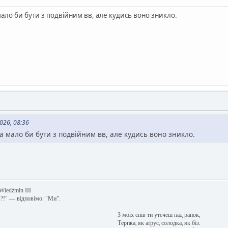
ало би бути з подвійним вв, але кудись воно зникло.
026, 08:36
а мало би бути з подвійним вв, але кудись воно зникло.
 Wiedźmin III
в?!" — відповімо: "Ми".
З моїх снів ти утечеш над ранок,
Терпка, як аґрус, солодка, як біз.