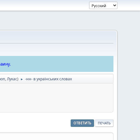
аину.
hon
,
Лукас
)
-нн- в українських словах
►
ОТВЕТИТЬ
ПЕЧАТЬ