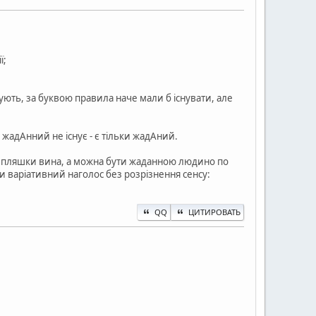
ї;
ують, за буквою правила наче мали б існувати, але
 жадАнний не існує - є тільки жадАний.
я пляшки вина, а можна бути жаданною людино по
ли варіативний наголос без розрізнення сенсу:
QQ
ЦИТИРОВАТЬ