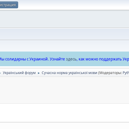
истрация
ы солидарны с Украиной. Узнайте
здесь
, как можно поддержать Укр
Український форум
Сучасна норма української мови
(Модераторы:
Pyt
►
►