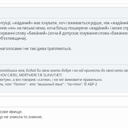
інтуїції, «жа́даний» має існувати, хоч і вживається рідше, ніж «жада
єння «нн» на письмі нема, хоча більш поширене «жада́ний» і може с
 існуванні слову «бажа́ний» (хоча й допускає існування слова «бажан
уб'єктивщина).
 з наголосами і не такі дива трапляються.
опейських мов, бодай би свою знати добре і на ній принести до своєї хати св
AHOV CÆRU, MERTVÆRI TÆ SLAVUTÆT!
етум», а він говорив: «сатем», і не міг вимовити правильно.
, что "Питон" - это "мышиный язык" : "пи+тон".
© АБР-2
асове явище.
о не зникла то зникне.