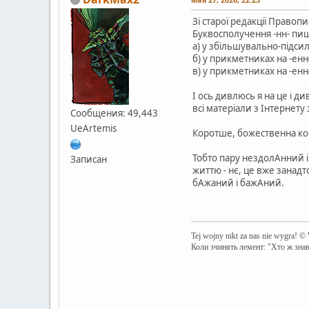
Зі старої редакції Правопи
Буквосполучення -нн- пи
а) у збільшувально-підсил
б) у прикметниках на -енн
в) у прикметниках на -ен
І ось дивлюсь я на це і 
всі матеріали з Інтернету
Сообщения: 49,443
UeArtemis
Коротше, божественна ком
Тобто пару нездолАнний 
Записан
життю - нє, це вже занадт
бАжаний і бажАний.
Tej wojny nikt za nas nie wygra! ©
Коли зчинять лемент: "Хто ж зна