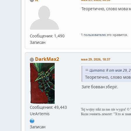
Теоретично, слово мова м
1 пользователю
это нравится.
Сообщения: 1,490
Записан
DarkMax2
мая 29, 2026, 18:37
Цитата: R от мая 29, 2
Теоретично, слово мов
Зате бовван зберіг.
Сообщения: 49,443
Tej wojny nikt za nas nie wygra! ©
UeArtemis
Коли зчинять лемент: "Хто ж зна
Записан