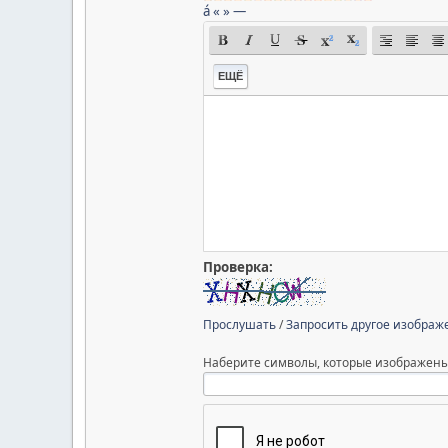
á
«
»
—
ЕЩЁ
Проверка:
Прослушать
/
Запросить другое изображ
Наберите символы, которые изображены