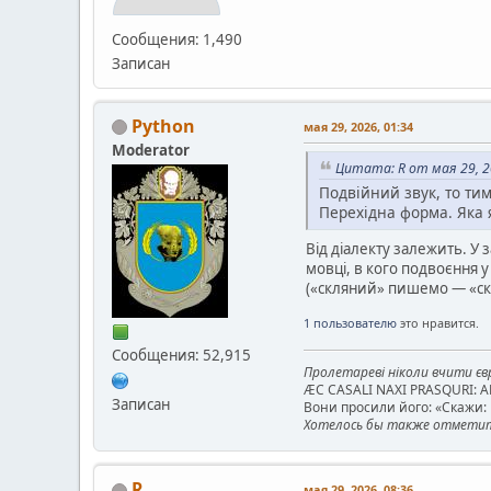
Сообщения: 1,490
Записан
Python
мая 29, 2026, 01:34
Moderator
Цитата: R от мая 29, 2
Подвійний звук, то ти
Перехідна форма. Яка 
Від діалекту залежить. У з
мовці, в кого подвоєння 
(«скляний» пишемо — «скл
1 пользователю
это нравится.
Сообщения: 52,915
Пролетареві ніколи вчити євр
ÆC CASALI NAXI PRASQURI: 
Записан
Вони просили його: «Скажи: к
Хотелось бы также отметить
R
мая 29, 2026, 08:36