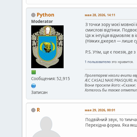
Python
мая 28, 2026, 14:11
Moderator
З точки зору моєї мовної 
смислові відтінки. Подво
Ця ж інтуїція відмовляє в
(Ніяких джерел — лише с
Р.Ѕ. Утім, ще є поезія, де
1 пользователю
это нравится.
Пролетареві ніколи вчити євр
Сообщения: 52,915
ÆC CASALI NAXI PRASQURI: 
Вони просили його: «Скажи: к
Хотелось бы также отметить
Записан
R
мая 29, 2026, 00:01
Подвійний звук, то тимч
Перехідна форма. Яка якщ