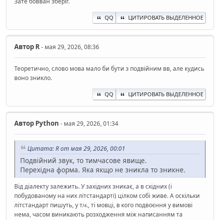
Зате бовван зберіг.
QQ
ЦИТИРОВАТЬ ВЫДЕЛЕННОЕ
Автор
R
- мая 29, 2026, 08:36
Теоретично, слово мова мало би бути з подвійним вв, але кудись
воно зникло.
QQ
ЦИТИРОВАТЬ ВЫДЕЛЕННОЕ
Автор
Python
- мая 29, 2026, 01:34
Цитата: R от мая 29, 2026, 00:01
Подвійний звук, то тимчасове явище.
Перехідна форма. Яка якщо не зникла то зникне.
Від діалекту залежить. У західних зникає, а в східних (і
побудованому на них літстандарті) цілком собі живе. А оскільки
літстандарт пишуть, у т.ч., ті мовці, в кого подвоєння у вимові
нема, часом виникають розходження між написанням та