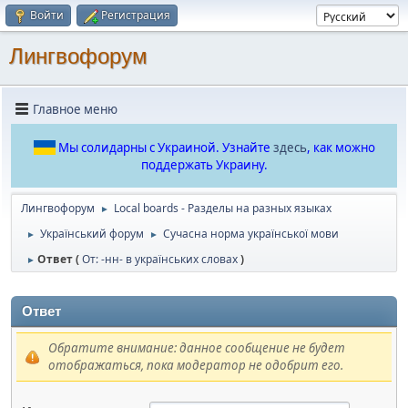
Войти
Регистрация
Лингвофорум
Главное меню
Мы солидарны с Украиной. Узнайте
здесь
, как можно
поддержать Украину.
Лингвофорум
Local boards - Разделы на разных языках
►
Український форум
Сучасна норма української мови
►
►
Ответ (
От: -нн- в українських словах
)
►
Ответ
Обратите внимание: данное сообщение не будет
отображаться, пока модератор не одобрит его.