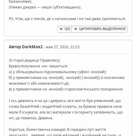
бажаннями).
(Ніяких джерел — лише суб'єктивщина).
Р.Ѕ. Утім, ще є поезія, де з наголосами і не такі дива трапляються.
QQ
ЦИТИРОВАТЬ ВЫДЕЛЕННОЕ
Автор
DarkMax2
- мая 27, 2026, 22:23
Зі старої редакції Правопису:
Буквосполучення -нн- пишеться:
а) у збільшувально-підсилювальному суфіксі -енн(ий);
б) у прикметниках на -енн(ий), -анн(ий) [-янн(ий)] зі значенням
можливості або неможливості дії;
в) у прикметниках на -енн(ий) старослов'янського походження.
І ось дивлюсь я на це і дивуюсь: все життя був упевнений, що
слова бажаННий і жадаННий існують, за буквою правила наче
мали б існувати, але всі матеріали з Інтернету запевняють, що
ніт, це помилка. Дивина.
Коротше, божественна комедія: В середині путі життя
людського... виявив, що пари жАданий і жадАнний не існує - є