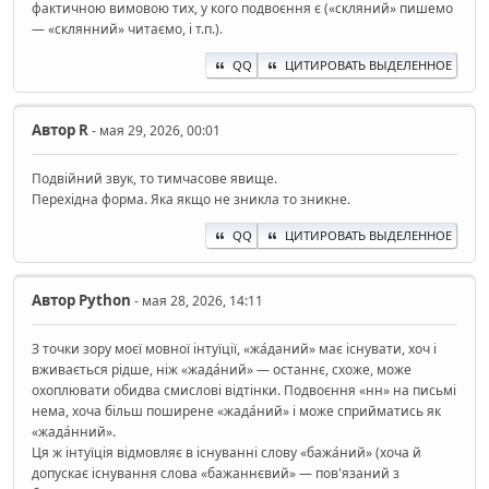
фактичною вимовою тих, у кого подвоєння є («скляний» пишемо
— «склянний» читаємо, і т.п.).
QQ
ЦИТИРОВАТЬ ВЫДЕЛЕННОЕ
Автор
R
- мая 29, 2026, 00:01
Подвійний звук, то тимчасове явище.
Перехідна форма. Яка якщо не зникла то зникне.
QQ
ЦИТИРОВАТЬ ВЫДЕЛЕННОЕ
Автор
Python
- мая 28, 2026, 14:11
З точки зору моєї мовної інтуїції, «жа́даний» має існувати, хоч і
вживається рідше, ніж «жада́ний» — останнє, схоже, може
охоплювати обидва смислові відтінки. Подвоєння «нн» на письмі
нема, хоча більш поширене «жада́ний» і може сприйматись як
«жада́нний».
Ця ж інтуїція відмовляє в існуванні слову «бажа́ний» (хоча й
допускає існування слова «бажаннєвий» — пов'язаний з