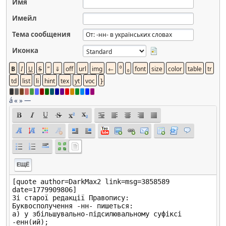
Имя
Имейл
Тема сообщения
Иконка
á
«
»
—
ЕЩЁ