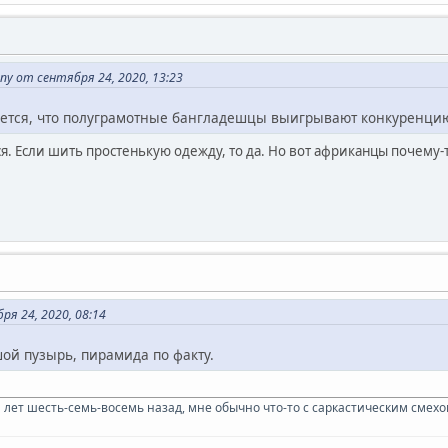
y от сентября 24, 2020, 13:23
ается, что полуграмотные бангладешцы выигрывают конкуренцию 
я. Если шить простенькую одежду, то да. Но вот африканцы почему-т
я 24, 2020, 08:14
ьшой пузырь, пирамида по факту.
л лет шесть-семь-восемь назад, мне обычно что-то с саркастическим смехом