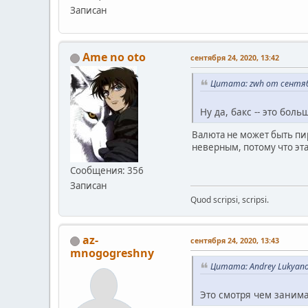
Записан
Ame no oto
сентября 24, 2020, 13:42
Цитата: zwh от сентябр
Ну да, бакс -- это бол
Валюта не может быть пи
неверным, потому что эта
Сообщения: 356
Записан
Quod scripsi, scripsi.
az-
сентября 24, 2020, 13:43
mnogogreshny
Цитата: Andrey Lukyano
Это смотря чем занима