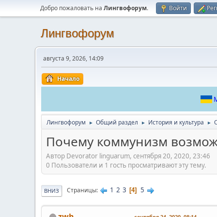
Добро пожаловать на
Лингвофорум
.
Войти
Рег
Лингвофорум
августа 9, 2026, 14:09
Начало
М
Лингвофорум
Общий раздел
История и культура
►
►
►
Почему коммунизм возмож
Автор Devorator linguarum, сентября 20, 2020, 23:46
0 Пользователи и 1 гость просматривают эту тему.
1
2
3
5
Страницы
4
ВНИЗ
zwh
сентября 24, 2020, 08:14