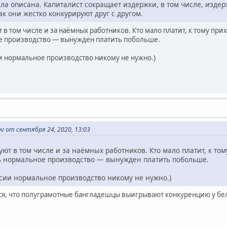
а описана. Капиталист сокращает издержки, в том числе, издерж
ак они жестко конкурируют друг с другом.
в том числе и за наёмных работников. Кто мало платит, к тому прих
е производство — вынужден платить побольше.
ии нормальное производство никому не нужно.)
v от сентября 24, 2020, 13:03
ют в том числе и за наёмных работников. Кто мало платит, к том
ть нормальное производство — вынужден платить побольше.
оссии нормальное производство никому не нужно.)
тся, что полуграмотные бангладешцы выигрывают конкуренцию у бел