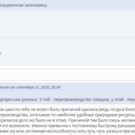
изационная экономика.
и
uarum от сентября 23, 2020, 20:34
депрессии разные. У той - перепроизводство товаров, у этой - пе
в само по себе не может быть причиной кризиса (ведь тогда и бл
репроизводства, хотя какие-то наиболее удобные природные ресурс
х кризисов дело же было не в этом). Причиной там было лишь желан
ем это возможно. Именно привычка к постоянному быстрому расши
ние (ну или системная неспособность) хоть чуть-чуть ужаться при