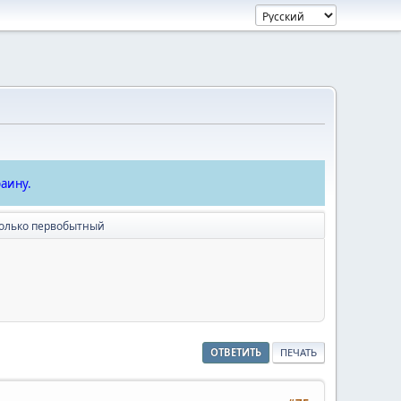
аину.
олько первобытный
ОТВЕТИТЬ
ПЕЧАТЬ