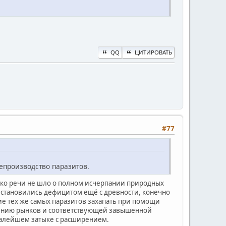
QQ
ЦИТИРОВАТЬ
#77
репроизводство паразитов.
изко речи не шло о полном исчерпании природных
ы становились дефицитом ещё с древности, конечно
ие тех же самых паразитов захапать при помощи
рению рынков и соответствующей завышенной
 малейшем затыке с расширением.