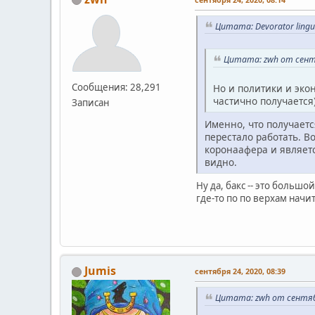
Цитата: Devorator ling
Цитата: zwh от сентя
Сообщения: 28,291
Но и политики и экон
частично получается
Записан
Именно, что получаетс
перестало работать. В
коронаафера и являет
видно.
Ну да, бакс -- это больш
где-то по по верхам начита
Jumis
сентября 24, 2020, 08:39
Цитата: zwh от сентябр