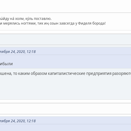
вы́йду на́ холм, ку́ль поставлю.
и мерялись ногтями, тик иң озын завсегда у Фиделя борода!
бря 24, 2020, 12:18
рибыли
шена, то каким образом капиталистические предприятия разоряют
бря 24, 2020, 12:18