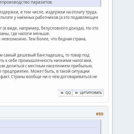
репроизводство паразитов.
издержки, в том числе, издержки на оплату труда.
зультате у наёмных работников (а это подавляющее
(в виде, например, безусловного дохода). Но это
раны, где налоги меньше.
невозможно. Тем более, что бедная страна,
чем самый дешевый бангладешец, то товар под
кать к себе промышленность низкими налогами.
никак делиться с местным населением прибылью.
е предприятие. Может быть, в такой ситуации
 факт. Страны вообще ни о чём договариваться не
QQ
ЦИТИРОВАТЬ
#80