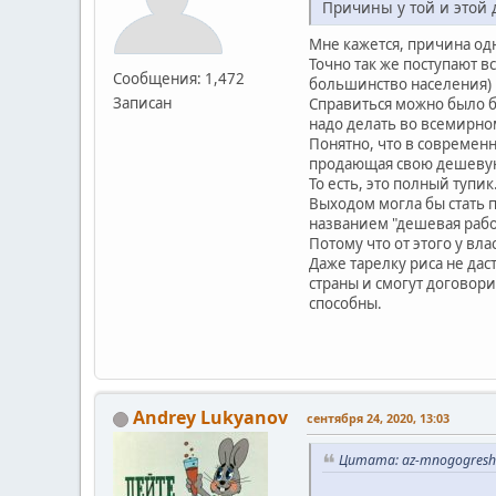
Причины у той и этой 
Мне кажется, причина одн
Точно так же поступают в
Сообщения: 1,472
большинство населения) п
Записан
Справиться можно было б
надо делать во всемирном
Понятно, что в современ
продающая свою дешевую
То есть, это полный тупик
Выходом могла бы стать 
названием "дешевая рабо
Потому что от этого у вл
Даже тарелку риса не да
страны и смогут договори
способны.
Andrey Lukyanov
сентября 24, 2020, 13:03
Цитата: az-mnogogreshn