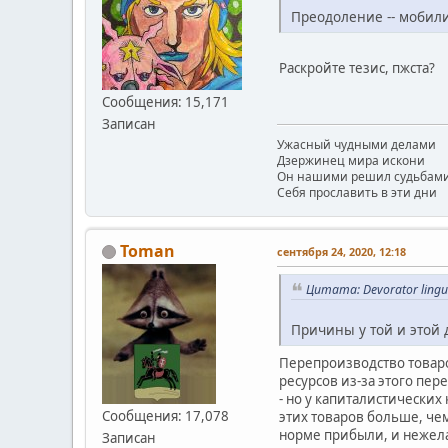
Преодоление -- мобил
Раскройте тезис, пжста?
Сообщения: 15,171
Записан
Ужасный чудными делами
Дзержинец мира искони
Он нашими решил судьбам
Себя прославить в эти дни
Toman
сентября 24, 2020, 12:18
Цитата: Devorator ling
Причины у той и этой 
Перепроизводство товаро
ресурсов из-за этого пе
- но у капиталистически
Сообщения: 17,078
этих товаров больше, ч
норме прибыли, и нежела
Записан