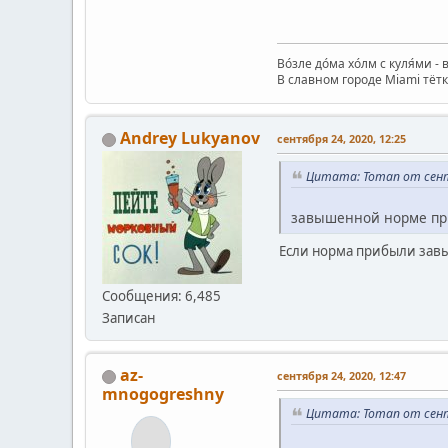
Во́зле до́ма хо́лм с куля́ми - 
В славном городе Miami тётк
Andrey Lukyanov
сентября 24, 2020, 12:25
Цитата: Toman от сентя
завышенной норме п
Если норма прибыли завы
Сообщения: 6,485
Записан
az-
сентября 24, 2020, 12:47
mnogogreshny
Цитата: Toman от сентя