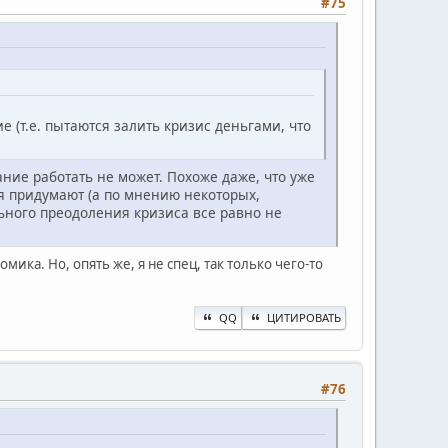
#75
е (т.е. пытаются залить кризис деньгами, что
ание работать не может. Похоже даже, что уже
ия придумают (а по мнению некоторых,
ьного преодоления кризиса все равно не
ика. Но, опять же, я не спец, так только чего-то
QQ
ЦИТИРОВАТЬ
#76