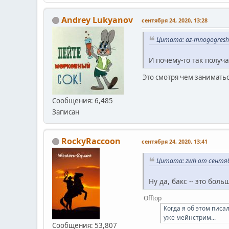
Andrey Lukyanov
сентября 24, 2020, 13:28
Цитата: az-mnogogreshn
И почему-то так получ
Это смотря чем заниматьс
Сообщения: 6,485
Записан
RockyRaccoon
сентября 24, 2020, 13:41
Цитата: zwh от сентябр
Ну да, бакс -- это бол
Offtop
Когда я об этом писа
уже мейнстрим...
Сообщения: 53,807