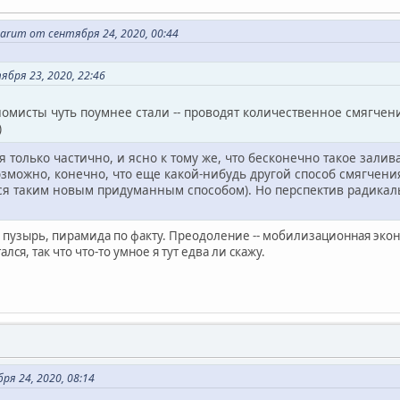
uarum от сентября 24, 2020, 00:44
бря 23, 2020, 22:46
омисты чуть поумнее стали -- проводят количественное смягчени
)
я только частично, и ясно к тому же, что бесконечно такое залив
озможно, конечно, что еще какой-нибудь другой способ смягчен
ся таким новым придуманным способом). Но перспектив радикал
ой пузырь, пирамида по факту. Преодоление -- мобилизационная эконом
лся, так что что-то умное я тут едва ли скажу.
я 24, 2020, 08:14