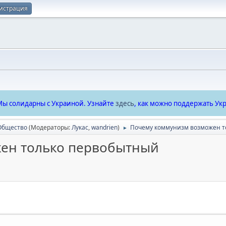
истрация
ы солидарны с Украиной. Узнайте
здесь
, как можно поддержать Укр
Общество
(Модераторы:
Лукас
,
wandrien
)
Почему коммунизм возможен т
►
ен только первобытный