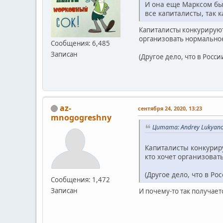
И она еще Марксом был
все капиталисты, так к
Капиталисты конкурируют 
организовать нормально
Сообщения: 6,485
Записан
(Другое дело, что в Росс
az-
сентября 24, 2020, 13:23
mnogogreshny
Цитата: Andrey Lukyano
Капиталисты конкуриру
кто хочет организова
(Другое дело, что в Р
Сообщения: 1,472
Записан
И почему-то так получае