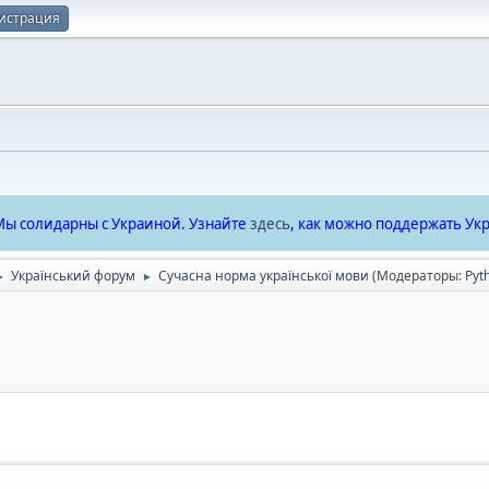
истрация
ы солидарны с Украиной. Узнайте
здесь
, как можно поддержать Укр
Український форум
Сучасна норма української мови
(Модераторы:
Pyt
►
►