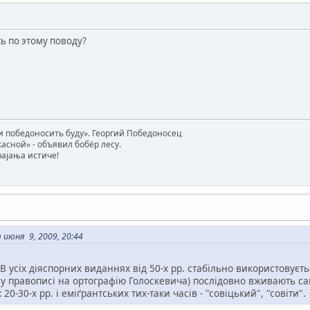
ь по этому поводу?
 победоносить буду». Георгий Победоносец
жасной» - объявил бобёр лесу.
трајања истиче!
 июня 9, 2009, 20:44
В усіх діяспорних виданнях від 50-х рр. стабільно використовуєть
у правописі на ортографію Голоскевича) послідовно вживають сам
 20-30-х рр. і еміґрантських тих-таки часів - "совіцький", "совіти".