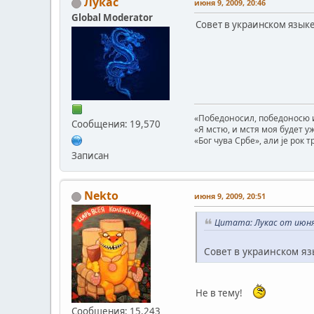
Лукас
июня 9, 2009, 20:46
Global Moderator
Совет в украинском языке
«Победоносил, победоносю и
Сообщения: 19,570
«Я мстю, и мстя моя будет у
«Бог чува Србе», али је рок 
Записан
Nekto
июня 9, 2009, 20:51
Цитата: Лукас от июня 
Совет в украинском яз
Не в тему!
Сообщения: 15,243