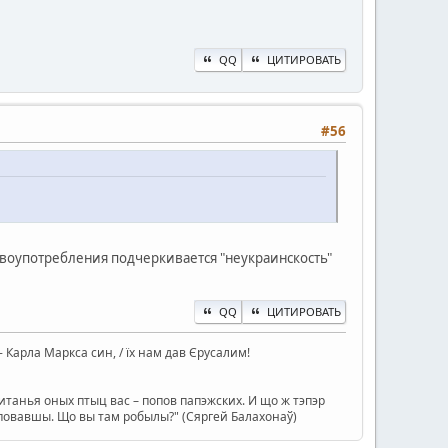
QQ
ЦИТИРОВАТЬ
#56
ловоупотребления подчеркивается "неукраинскость"
QQ
ЦИТИРОВАТЬ
ін - Карла Маркса син, / їх нам дав Єрусалим!
танья оных птыц вас – попов папэжских. И що ж тэпэр
туповавшы. Що вы там робылы?" (Сяргей Балахонаў)