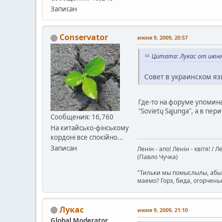
Записан
Conservator
июня 9, 2009, 20:57
Цитата: Лукас от июня 
Совет в украинском яз
Где-то на форуме упомина
"Sovietų Sąjunga", а в пер
Сообщения: 16,760
На китайсько-фінському
кордоні все спокійно...
Записан
Ленін - апо! Ленін - квітя! / 
(Павло Чучка)
"Тильки мы помыслылы, абых
маемо? Горэ, бида, огорчень
Лукас
июня 9, 2009, 21:10
Global Moderator