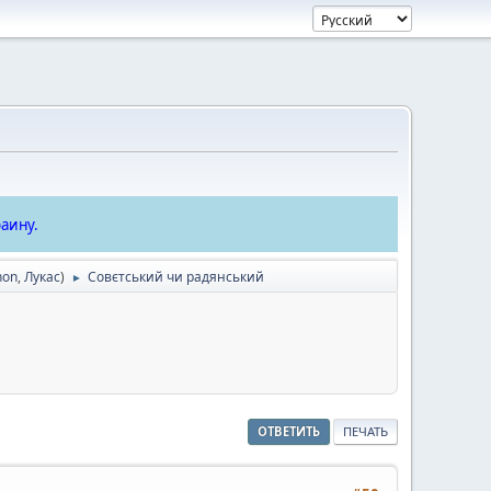
аину.
hon
,
Лукас
)
Совєтський чи радянський
►
ОТВЕТИТЬ
ПЕЧАТЬ