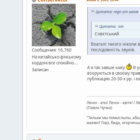
Цитата: regn от июня 9
Цитата: от
Совєтський
Взагалі такого ніколи 
послідовність звуків.
Сообщения: 16,760
На китайсько-фінському
кордоні все спокійно...
А я так завше кажу
В у
Записан
взоруються в своєму прав
публікаціях 20-30-х рр. і е
Ленін - апо! Ленін - квітя! / 
(Павло Чучка)
"Тильки мы помыслылы, абых
маемо? Горэ, бида, огорчень