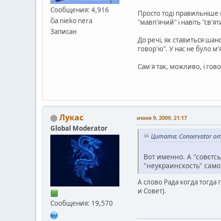
Сообщения: 4,916
Просто тоді правильніше в
čia nieko nėra
"мавп'ячий" і навіть "св'я
Записан
До речі, як ставиться шано
говор'ю". У нас не було м'
Сам я так, можливо, і гов
Лукас
июня 9, 2009, 21:17
Global Moderator
Цитата: Conservator от
Вот именно. А "совєтс
"неукраинскость" самог
А слово Рада когда тогда
и Совет).
Сообщения: 19,570