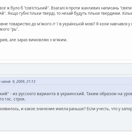
се ж було б "сов'єтський". Взагалі я проти жахливих написань "свят
тий". Якщо губні тільки тверді, то нехай будуть тільки твердими. Кіль
вне товариство до м'якого /r'/ в українській мові? Я коли навчався у 
якого "рь".
орив, але зараз вимовляю з м'яким.
 июня 9, 2009, 21:13
ький" - из русского варианта в украинский. Таким образом на у
о гос. строя.
 появилось, и какое значение имела раньше? Если учесть, что у запо