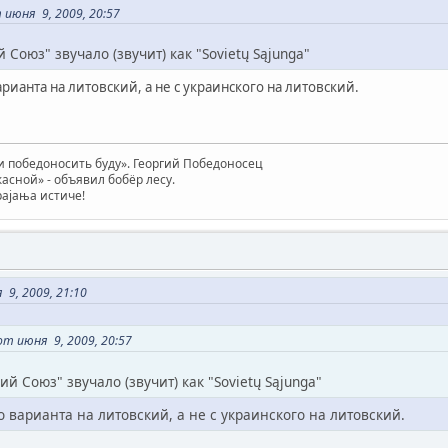
 июня 9, 2009, 20:57
 Союз" звучало (звучит) как "Sovietų Sąjunga"
варианта на литовский, а не с украинского на литовский.
 победоносить буду». Георгий Победоносец
жасной» - объявил бобёр лесу.
трајања истиче!
9, 2009, 21:10
от июня 9, 2009, 20:57
ий Союз" звучало (звучит) как "Sovietų Sąjunga"
го варианта на литовский, а не с украинского на литовский.