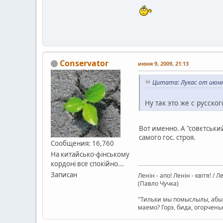
Conservator
июня 9, 2009, 21:13
Цитата: Лукас от июня 
Ну так это же с русско
Вот именно. А "совєтськи
самого гос. строя.
Сообщения: 16,760
На китайсько-фінському
кордоні все спокійно...
Записан
Ленін - апо! Ленін - квітя! / 
(Павло Чучка)
"Тильки мы помыслылы, абых
маемо? Горэ, бида, огорчень