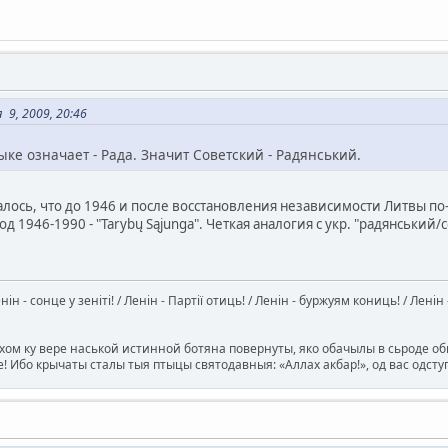
9, 2009, 20:46
ыке означает - Рада. Значит Советский - Радянський.
лось, что до 1946 и после восстановления независимости Литвы по-
иод 1946-1990 - "Tarybų Sąjunga". Четкая аналогия с укр. "радянський
Ленін - сонце у зеніті! / Ленін - Партії отиць! / Ленін - буржуям кониць! / Лен
ом ку вере наськой истинной ботяна повернуты, яко обачылы в сьроде оби
е! Ибо крычаты сталы тыя птыцы святодавныя: «Аллах акбар!», од вас одс