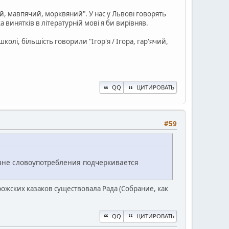
ий, мавпячий, морквяний". У нас у Львові говорять
ка винятків в літературній мові я би вирівняв.
школі, більшість говорили "Ігор'я / Ігора, гар'ячий,
QQ
ЦИТИРОВАТЬ
#59
ровне словоупотребления подчеркивается
рожских казаков существовала Рада (Собрание, как
QQ
ЦИТИРОВАТЬ