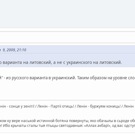
9, 2009, 21:10
го варианта на литовский, а не с украинского на литовский.
й" - из русского варианта в украинский. Таким образом на уровне с
Ленін - сонце у зеніті! / Ленін - Партії отиць! / Ленін - буржуям кониць! / Лен
ом ку вере наськой истинной ботяна повернуты, яко обачылы в сьроде оби
е! Ибо крычаты сталы тыя птыцы святодавныя: «Аллах акбар!», од вас одс