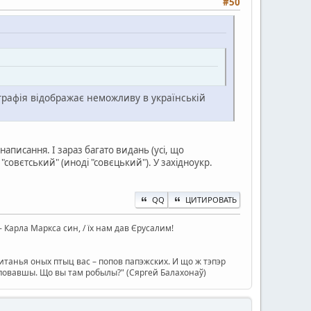
#50
фографія відображає неможливу в українській
написання. І зараз багато видань (усі, що
овєтський" (иноді "совєцький"). У західноукр.
QQ
ЦИТИРОВАТЬ
ін - Карла Маркса син, / їх нам дав Єрусалим!
танья оных птыц вас – попов папэжских. И що ж тэпэр
туповавшы. Що вы там робылы?" (Сяргей Балахонаў)