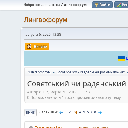
Добро пожаловать на
Лингвофорум
.
Войти
Рег
Лингвофорум
августа 6, 2026, 13:38
Начало
М
Лингвофорум
Local boards - Разделы на разных языках
►
Совєтський чи радянський
Автор ou77, марта 20, 2008, 11:53
0 Пользователи и 1 гость просматривают эту тему.
1
2
4
5
6
7
8
Страницы
3
ВНИЗ
Conservator
июня 9, 2009, 20:44