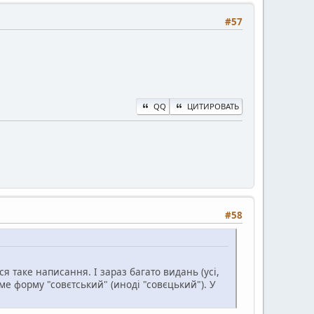
#57
QQ
ЦИТИРОВАТЬ
#58
ся таке написання. І зараз багато видань (усі,
е форму "совєтський" (иноді "совєцький"). У