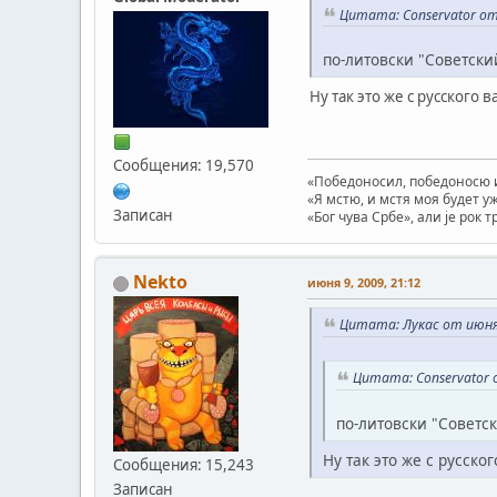
Цитата: Conservator от
по-литовски "Советский
Ну так это же с русского 
Сообщения: 19,570
«Победоносил, победоносю и
«Я мстю, и мстя моя будет у
Записан
«Бог чува Србе», али је рок 
Nekto
июня 9, 2009, 21:12
Цитата: Лукас от июня 
Цитата: Conservator 
по-литовски "Советск
Ну так это же с русско
Сообщения: 15,243
Записан