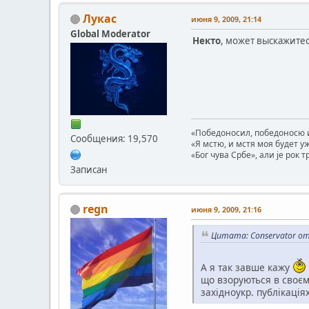
Лукас
июня 9, 2009, 21:14
Global Moderator
Некто
, может выскажитес
«Победоносил, победоносю и
Сообщения: 19,570
«Я мстю, и мстя моя будет у
«Бог чува Србе», али је рок 
Записан
regn
июня 9, 2009, 21:16
Цитата: Conservator от
А я так завше кажу
що взоруються в своєм
західноукр. публікаціях