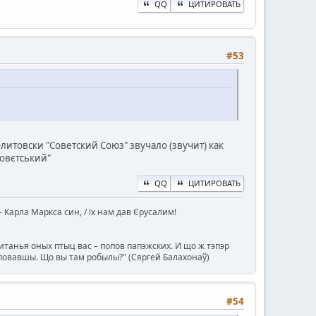
QQ
ЦИТИРОВАТЬ
#53
литовски "Советский Союз" звучало (звучит) как
/совєтський"
QQ
ЦИТИРОВАТЬ
ін - Карла Маркса син, / їх нам дав Єрусалим!
танья оных птыц вас – попов папэжских. И що ж тэпэр
туповавшы. Що вы там робылы?" (Сяргей Балахонаў)
#54