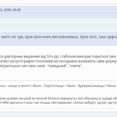
, 2009, 04:49
в житті не чув, крім іронічних висловлювань. Крім того, така ор
сіх діяспорних виданнях від 50-х рр. стабільно використовується таке 
описі на ортографію Голоскевича) послідовно вживають саме форму "с
міґрантських тих-таки часів - "совіцький", "совіти".
Ленін - сонце у зеніті! / Ленін - Партії отиць! / Ленін - буржуям кониць! / Лен
ом ку вере наськой истинной ботяна повернуты, яко обачылы в сьроде оби
е! Ибо крычаты сталы тыя птыцы святодавныя: «Аллах акбар!», од вас одс