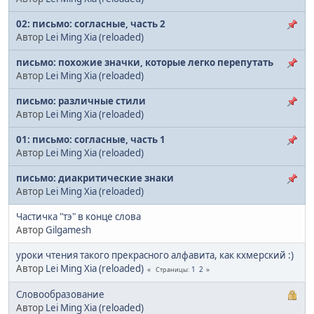
02: письмо: согласные, часть 2
Автор
Lei Ming Xia (reloaded)
письмо: похожие значки, которые легко перепутать
Автор
Lei Ming Xia (reloaded)
письмо: различные стили
Автор
Lei Ming Xia (reloaded)
01: письмо: согласные, часть 1
Автор
Lei Ming Xia (reloaded)
письмо: диакритические знаки
Автор
Lei Ming Xia (reloaded)
Частичка "тэ" в конце слова
Автор
Gilgamesh
уроки чтения такого прекрасного алфавита, как кхмерский :)
Автор
Lei Ming Xia (reloaded)
1
2
Страницы
Словообразование
Автор
Lei Ming Xia (reloaded)