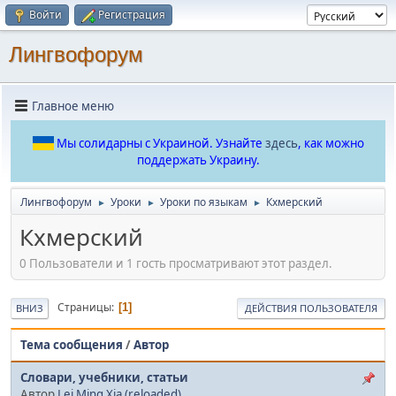
Войти
Регистрация
Лингвофорум
Главное меню
Мы солидарны с Украиной. Узнайте
здесь
, как можно
поддержать Украину.
Лингвофорум
Уроки
Уроки по языкам
Кхмерский
►
►
►
Кхмерский
0 Пользователи и 1 гость просматривают этот раздел.
Страницы
1
ВНИЗ
ДЕЙСТВИЯ ПОЛЬЗОВАТЕЛЯ
Тема сообщения
/
Автор
Словари, учебники, статьи
Автор
Lei Ming Xia (reloaded)