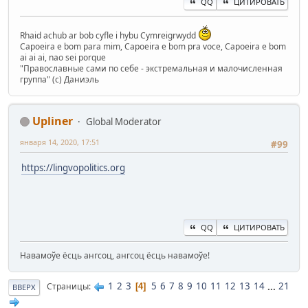
QQ
ЦИТИРОВАТЬ
Rhaid achub ar bob cyfle i hybu Cymreigrwydd
Capoeira e bom para mim, Capoeira e bom pra voce, Capoeira e bom
ai ai ai, nao sei porque
"Православные сами по себе - экстремальная и малочисленная
группа" (с) Даниэль
Upliner
Global Moderator
января 14, 2020, 17:51
#99
https://lingvopolitics.org
QQ
ЦИТИРОВАТЬ
Навамоўе ёсць ангсоц, ангсоц ёсць навамоўе!
1
2
3
5
6
7
8
9
10
11
12
13
14
...
21
Страницы
4
ВВЕРХ