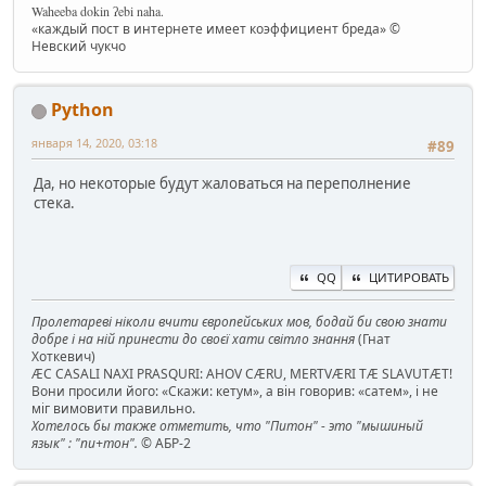
Waheeba dokin ʔebi naha.
«каждый пост в интернете имеет коэффициент бреда» ©
Невский чукчо
Python
января 14, 2020, 03:18
#89
Да, но некоторые будут жаловаться на переполнение
стека.
QQ
ЦИТИРОВАТЬ
Пролетареві ніколи вчити європейських мов, бодай би свою знати
добре і на ній принести до своєї хати світло знання
(Гнат
Хоткевич)
ÆC CASALI NAXI PRASQURI: AHOV CÆRU, MERTVÆRI TÆ SLAVUTÆT!
Вони просили його: «Скажи: кетум», а він говорив: «сатем», і не
міг вимовити правильно.
Хотелось бы также отметить, что "Питон" - это "мышиный
язык" : "пи+тон".
© АБР-2