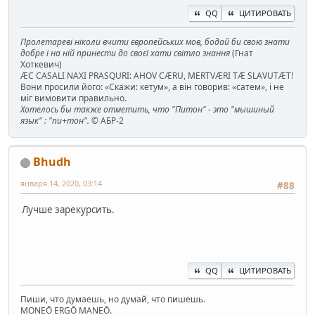
QQ
ЦИТИРОВАТЬ
Пролетареві ніколи вчити європейських мов, бодай би свою знати
добре і на ній принести до своєї хати світло знання
(Гнат
Хоткевич)
ÆC CASALI NAXI PRASQURI: AHOV CÆRU, MERTVÆRI TÆ SLAVUTÆT!
Вони просили його: «Скажи: кетум», а він говорив: «сатем», і не
міг вимовити правильно.
Хотелось бы также отметить, что "Питон" - это "мышиный
язык" : "пи+тон".
© АБР-2
Bhudh
января 14, 2020, 03:14
#88
Лучше зарекурсить.
QQ
ЦИТИРОВАТЬ
Пиши, что думаешь, но думай, что пишешь.
MONEŌ ERGŌ MANEŌ.