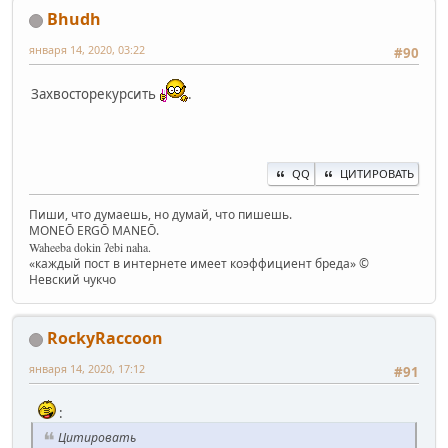
Bhudh
января 14, 2020, 03:22
#90
Захвосторекурсить
.
QQ
ЦИТИРОВАТЬ
Пиши, что думаешь, но думай, что пишешь.
MONEŌ ERGŌ MANEŌ.
Waheeba dokin ʔebi naha.
«каждый пост в интернете имеет коэффициент бреда» ©
Невский чукчо
RockyRaccoon
января 14, 2020, 17:12
#91
:
Цитировать