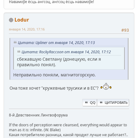
Навамоўе ёсць ангсоц, ангсоц ёсць навамоўе!
Lodur
января 14, 2020, 17:16
#93
Цитата: Upliner от января 14, 2020, 17:13
Цитата: RockyRaccoon от января 14, 2020, 17:12
сбежавшую Светлану (донецкую, если я
правильно понял).
Неправильно поняли, магнитогорскую.
Она тоже хочет "кружевные трусики и в ЕС"?
QQ
ЦИТИРОВАТЬ
8-й Девственник Лингвофорума
If the doors of perception were cleansed, everything would appear to
man as it is: infinite. (W. Blake)
Какая потребителю разница, какой продукт лучше не работает?..