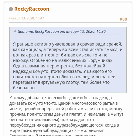
RockyRaccoon
января 13, 2020, 16:47
#80
Цитата: RockyRaccoon от января 13, 2020, 16:30
Я раньше активно участвовал в срачах ради срачей,
как самоцель, а теперь во всём стал искать смысл, и
вот как раз в интернет-битвах смысла-то и не
нахожу. Особенно на малюсеньких форумчиках.
Одна взаимная нервотрёпка, без малейшей
надежды кому-то что-то доказать. У каждого его
политсхема намертво вбита в голову, и он за неё
перегрызёт виртуальную глотку, тем более что
безопасно.
К этому добавлю, что если бы даже и была надежда
доказать кому-то что-то, ценой многочасового рытья в
инете, ценой непрерывной работы мысли (за это, между
прочим, политологам деньги платят, и немалые, а мы тут
бесплатно в
ъё
калываем) - какая радость от
переубеждения одного
дура
заблуждающегося, когда в
мире таких
дура
заблуждающихся - миллионы?
Единственный смысл разве что - потроллить,