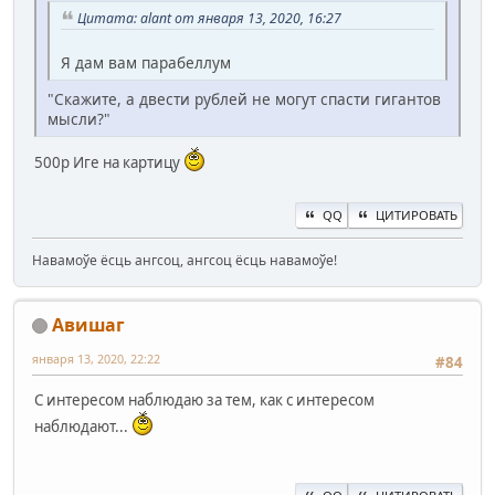
Цитата: alant от января 13, 2020, 16:27
Я дам вам парабеллум
"Скажите, а двести рублей не могут спасти гигантов
мысли?"
500р Иге на картицу
QQ
ЦИТИРОВАТЬ
Навамоўе ёсць ангсоц, ангсоц ёсць навамоўе!
Авишаг
января 13, 2020, 22:22
#84
С интересом наблюдаю за тем, как с интересом
наблюдают...