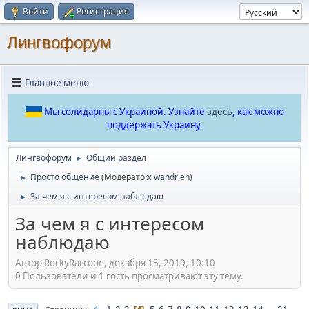
Войти
Регистрация
Лингвофорум
Главное меню
Мы солидарны с Украиной. Узнайте
здесь
, как можно
поддержать Украину.
Лингвофорум
Общий раздел
►
Просто общение
(Модератор:
wandrien
)
►
За чем я с интересом наблюдаю
►
За чем я с интересом
наблюдаю
Автор RockyRaccoon, декабря 13, 2019, 10:10
0 Пользователи и 1 гость просматривают эту тему.