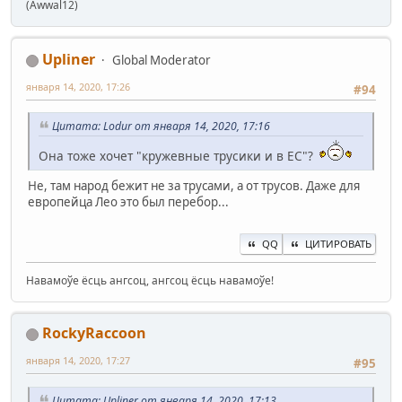
(Awwal12)
Upliner
Global Moderator
января 14, 2020, 17:26
#94
Цитата: Lodur от января 14, 2020, 17:16
Она тоже хочет "кружевные трусики и в ЕС"?
Не, там народ бежит не за трусами, а от трусов. Даже для
европейца Лео это был перебор...
QQ
ЦИТИРОВАТЬ
Навамоўе ёсць ангсоц, ангсоц ёсць навамоўе!
RockyRaccoon
января 14, 2020, 17:27
#95
Цитата: Upliner от января 14, 2020, 17:13