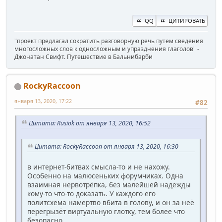
QQ
ЦИТИРОВАТЬ
"проект предлагал сократить разговорную речь путем сведения
многосложных слов к односложным и упразднения глаголов" -
Джонатан Свифт. Путешествие в Бальнибарби
RockyRaccoon
января 13, 2020, 17:22
#82
Цитата: Rusiok от января 13, 2020, 16:52
Цитата: RockyRaccoon от января 13, 2020, 16:30
в интернет-битвах смысла-то и не нахожу.
Особенно на малюсеньких форумчиках. Одна
взаимная нервотрёпка, без малейшей надежды
кому-то что-то доказать. У каждого его
политсхема намертво вбита в голову, и он за неё
перегрызёт виртуальную глотку, тем более что
безопасно.