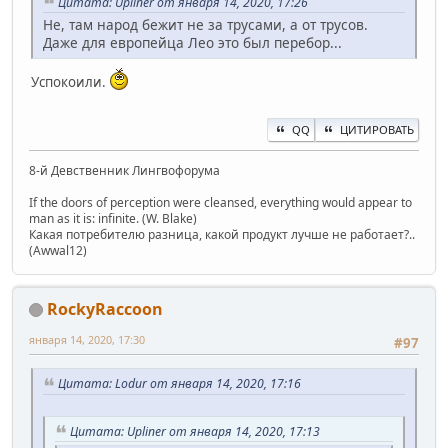
Цитата: Upliner от января 14, 2020, 17:26
Не, там народ бежит не за трусами, а от трусов.
Даже для европейца Лео это был перебор...
Успокоили.
QQ
ЦИТИРОВАТЬ
8-й Девственник Лингвофорума
If the doors of perception were cleansed, everything would appear to
man as it is: infinite. (W. Blake)
Какая потребителю разница, какой продукт лучше не работает?..
(Awwal12)
RockyRaccoon
января 14, 2020, 17:30
#97
Цитата: Lodur от января 14, 2020, 17:16
Цитата: Upliner от января 14, 2020, 17:13