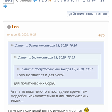
1
2
3
5
6
7
8
9
10
11
12
13
14
...
21
Страницы
4
ВНИЗ
ДЕЙСТВИЯ ПОЛЬЗОВАТЕЛЯ
Leo
января 13, 2020, 16:21
#75
Цитата: Upliner от января 13, 2020, 16:20
Цитата: Leo от января 13, 2020, 13:53
Цитата: RockyRaccoon от января 13, 2020, 13:51
Кому не хватает и для чего?
для политических борьб
Ага, а то пока чего-то в последнее время там
мордобой исключительно в лингвистических
темах...
запугали политикой вот по инерции и боятся