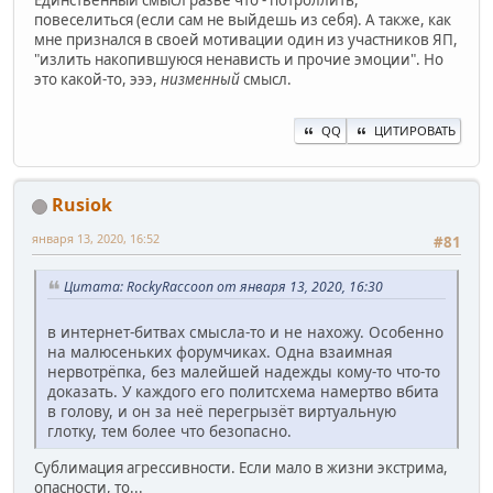
повеселиться (если сам не выйдешь из себя). А также, как
мне признался в своей мотивации один из участников ЯП,
"излить накопившуюся ненависть и прочие эмоции". Но
это какой-то, эээ,
низменный
смысл.
QQ
ЦИТИРОВАТЬ
Rusiok
января 13, 2020, 16:52
#81
Цитата: RockyRaccoon от января 13, 2020, 16:30
в интернет-битвах смысла-то и не нахожу. Особенно
на малюсеньких форумчиках. Одна взаимная
нервотрёпка, без малейшей надежды кому-то что-то
доказать. У каждого его политсхема намертво вбита
в голову, и он за неё перегрызёт виртуальную
глотку, тем более что безопасно.
Сублимация агрессивности. Если мало в жизни экстрима,
опасности, то...