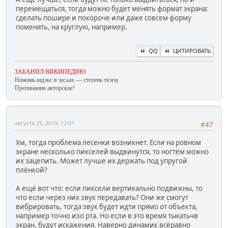
перемещаться, тогда можно будет менять формат экрана:
сделать пошире и покороче или даже совсем форму
поменять, на круглую, например.
QQ
ЦИТИРОВАТЬ
ЗАБАНИЛ ВИКИПЕДИЮ
Нижниь ıндэкс в ҷıсʌах — степень тıсяҷı
Препинания авторские!
августа 25, 2019, 12:01
#47
Хм, тогда проблема лесенки возникнет. Если на ровном
экране несколько пикселей выдвинутся, то ногтём можно
их зацепить. Может лучше их держать под упругой
плёнкой?
А ещё вот что: если пиксели вертикально подвижны, то
что если через них звук передавать? Они же смогут
вибрировать, тогда звук будет идти прямо от объекта,
например точно изо рта. Но если в это время тыкатьчв
экран, будут искажения. Наверно динамик всёравно