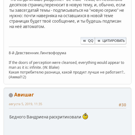
десятков страниц переносит в новую тему, и, обычно, если
ты завсегдатай темы - подписываться на "новую серию" не
нужно: почти наверняка на оставшихся в новой теме
страницах будет твоё сообщение, и ты будешь подписан
на неё автоматом.
QQ
ЦИТИРОВАТЬ
8-й Девственник Лингвофорума
If the doors of perception were cleansed, everything would appear to
man as it is: infinite. (W. Blake)
Какая потребителю разница, какой продукт лучше не работает?..
(Awwal12)
Авишаг
августа 5, 2019, 11:35
#30
Бедного Вандриена раскритиковали