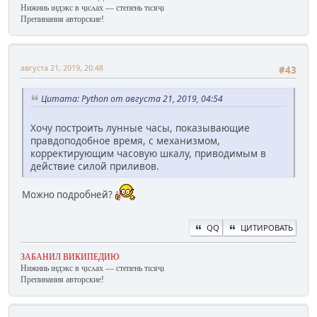
Нижниь ıндэкс в ҷıсʌах — степень тıсяҷı
Препинания авторские!
августа 21, 2019, 20:48
#43
Цитата: Python от августа 21, 2019, 04:54
Хочу построить лунные часы, показывающие
правдоподобное время, с механизмом,
корректирующим часовую шкалу, приводимым в
действие силой приливов.
Можно подробней?
QQ
ЦИТИРОВАТЬ
ЗАБАНИЛ ВИКИПЕДИЮ
Нижниь ıндэкс в ҷıсʌах — степень тıсяҷı
Препинания авторские!