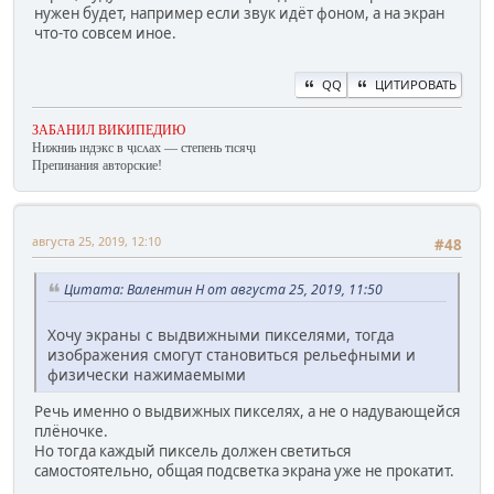
нужен будет, например если звук идёт фоном, а на экран
что-то совсем иное.
QQ
ЦИТИРОВАТЬ
ЗАБАНИЛ ВИКИПЕДИЮ
Нижниь ıндэкс в ҷıсʌах — степень тıсяҷı
Препинания авторские!
августа 25, 2019, 12:10
#48
Цитата: Валентин Н от августа 25, 2019, 11:50
Хочу экраны с выдвижными пикселями, тогда
изображения смогут становиться рельефными и
физически нажимаемыми
Речь именно о выдвижных пикселях, а не о надувающейся
плёночке.
Но тогда каждый пиксель должен светиться
самостоятельно, общая подсветка экрана уже не прокатит.