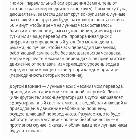
гномон, параллельный оси вращения Земли, тень от
которого равномерно движется по кругу). Поскольку Луна,
дающая тень, за месяц делает круг вокруг Земли, лунные
часы такой конструкции будут за сутки отставать почти на
50 минут. Чтобы время на лунных часах оставалось
близким к реальному, часы нужно периодически (раз в
сутки или чаще) переводить, проворачивая диск с
цифрами на определенный угол. Это можно делать
руками, но лучше, чтобы часы переводил механизм,
работающий сам по себе без вмешательства человека.
Например, пусть механизм перевода часов приводится в
движение от поплавка, измеряющего уровень воды в
море, и поднимающегося вверх при каждом приливе
(периодичность которых постоянна).
Другой вариант — лунные часы с механизмом перевода,
приводимым в движение солнечной энергией. Линза
(или другой гелиоконцентратор) раз в сутки направляет
сфокусированный свет на емкость с водой, закипающей и
приводящей в движение небольшой поршень,
осуществляющий перевод часов. Разумеется, это будет
работать лишь в условиях полной безоблачности — в
противном случае, с каждым облачным днем лунные часы
будут отставать.