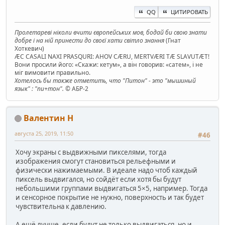
QQ
ЦИТИРОВАТЬ
Пролетареві ніколи вчити європейських мов, бодай би свою знати
добре і на ній принести до своєї хати світло знання
(Гнат
Хоткевич)
ÆC CASALI NAXI PRASQURI: AHOV CÆRU, MERTVÆRI TÆ SLAVUTÆT!
Вони просили його: «Скажи: кетум», а він говорив: «сатем», і не
міг вимовити правильно.
Хотелось бы также отметить, что "Питон" - это "мышиный
язык" : "пи+тон".
© АБР-2
Валентин Н
августа 25, 2019, 11:50
#46
Хочу экраны с выдвижными пикселями, тогда
изображения смогут становиться рельефными и
физически нажимаемыми. В идеале надо чтоб каждый
пиксель выдвигался, но сойдёт если хотя бы будут
небольшими группами выдвигаться 5×5, например. Тогда
и сенсорное покрытие не нужно, поверхность и так будет
чувствительна к давлению.
А ещё лучше, если будут не только выдвигаться, но и