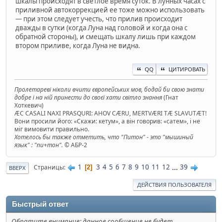
шкалы происходят в светлое время суток. В лунных часах с
приливной автокоррекцией ее тоже можно использовать
— при этом следует учесть, что прилив происходит
дважды в сутки (когда Луна над головой и когда она с
обратной стороны), и смещать шкалу лишь при каждом
втором приливе, когда Луна не видна.
QQ
ЦИТИРОВАТЬ
Пролетареві ніколи вчити європейських мов, бодай би свою знати
добре і на ній принести до своєї хати світло знання
(Гнат
Хоткевич)
ÆC CASALI NAXI PRASQURI: AHOV CÆRU, MERTVÆRI TÆ SLAVUTÆT!
Вони просили його: «Скажи: кетум», а він говорив: «сатем», і не
міг вимовити правильно.
Хотелось бы также отметить, что "Питон" - это "мышиный
язык" : "пи+тон".
© АБР-2
1
3
4
5
6
7
8
9
10
11
12
...
39
Страницы
2
ВВЕРХ
ДЕЙСТВИЯ ПОЛЬЗОВАТЕЛЯ
Быстрый ответ
Обратите внимание: данное сообщение не будет