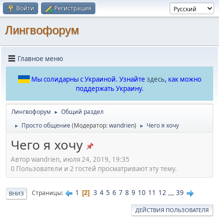
Войти
Регистрация
Лингвофорум
Главное меню
Мы солидарны с Украиной. Узнайте
здесь
, как можно
поддержать Украину.
Лингвофорум
Общий раздел
►
Просто общение
(Модератор:
wandrien
)
Чего я хочу
►
►
Чего я хочу
Автор wandrien, июля 24, 2019, 19:35
0 Пользователи и 2 гостей просматривают эту тему.
1
3
4
5
6
7
8
9
10
11
12
...
39
Страницы
2
ВНИЗ
ДЕЙСТВИЯ ПОЛЬЗОВАТЕЛЯ