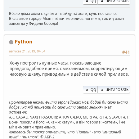
QQ
ЦИТИРОВАТЬ
Во́зле до́ма хо́лм с куля́ми - вы́йду на́ холм, ку́ль поставлю.
В славном городе Miami тётки мерялись ногтями, тик иң озын
завсегда у Фиделя борода!
Python
августа 21, 2019, 04:54
#41
Хочу построить лунные часы, показывающие
правдоподобное время, с механизмом, корректирующим
часовую шкалу, приводимым в действие силой приливов.
QQ
ЦИТИРОВАТЬ
Пролетареві ніколи вчити європейських мов, бодай би свою знати
добре і на ній принести до своєї хати світло знання
(Гнат
Хоткевич)
ÆC CASALI NAXI PRASQURI: AHOV CÆRU, MERTVÆRI TÆ SLAVUTÆT!
Вони просили його: «Скажи: кетум», а він говорив: «сатем», і не
міг вимовити правильно.
Хотелось бы также отметить, что "Питон" - это "мышиный
язык" : "пи+тон".
© АБР-2