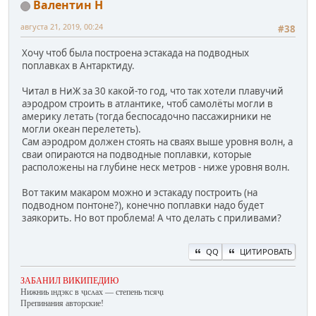
Валентин Н
августа 21, 2019, 00:24
#38
Хочу чтоб была построена эстакада на подводных
поплавках в Антарктиду.
Читал в НиЖ за 30 какой-то год, что так хотели плавучий
аэродром строить в атлантике, чтоб самолёты могли в
америку летать (тогда беспосадочно пассажирники не
могли океан перелететь).
Сам аэродром должен стоять на сваях выше уровня волн, а
сваи опираются на подводные поплавки, которые
расположены на глубине неск метров - ниже уровня волн.
Вот таким макаром можно и эстакаду построить (на
подводном понтоне?), конечно поплавки надо будет
заякорить. Но вот проблема! А что делать с приливами?
QQ
ЦИТИРОВАТЬ
ЗАБАНИЛ ВИКИПЕДИЮ
Нижниь ıндэкс в ҷıсʌах — степень тıсяҷı
Препинания авторские!