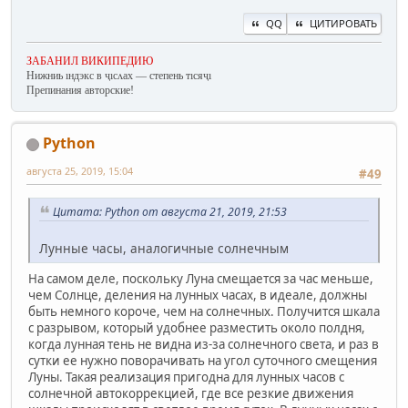
QQ
ЦИТИРОВАТЬ
ЗАБАНИЛ ВИКИПЕДИЮ
Нижниь ıндэкс в ҷıсʌах — степень тıсяҷı
Препинания авторские!
Python
августа 25, 2019, 15:04
#49
Цитата: Python от августа 21, 2019, 21:53
Лунные часы, аналогичные солнечным
На самом деле, поскольку Луна смещается за час меньше,
чем Солнце, деления на лунных часах, в идеале, должны
быть немного короче, чем на солнечных. Получится шкала
с разрывом, который удобнее разместить около полдня,
когда лунная тень не видна из-за солнечного света, и раз в
сутки ее нужно поворачивать на угол суточного смещения
Луны. Такая реализация пригодна для лунных часов с
солнечной автокоррекцией, где все резкие движения