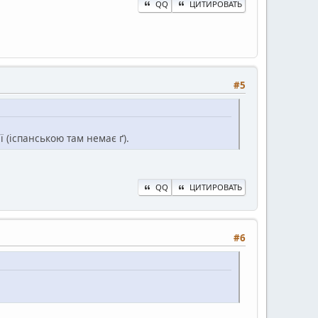
QQ
ЦИТИРОВАТЬ
#5
ї (іспанською там немає ґ).
QQ
ЦИТИРОВАТЬ
#6