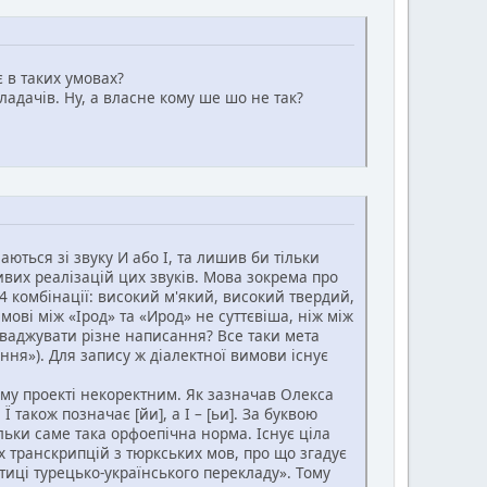
є в таких умовах?
ладачів. Ну, а власне кому ше шо не так?
ться зі звуку И або І, та лишив би тільки
ивих реалізацій цих звуків. Мова зокрема про
 4 комбінації: високий м'який, високий твердий,
ові між «Ірод» та «Ирод» не суттєвіша, ніж між
роваджувати різне написання? Все таки мета
іння»). Для запису ж діалектної вимови існує
му проекті некоректним. Як зазначав Олекса
Ї також позначає [йи], а І – [ьи]. За буквою
льки саме така орфоепічна норма. Існує ціла
х транскрипцій з тюркських мов, про що згадує
ктиці турецько-українського перекладу». Тому