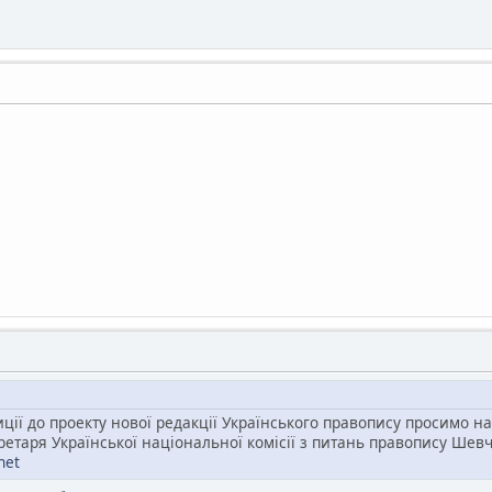
ції до проекту нової редакції Українського правопису просимо н
ретаря Української національної комісії з питань правопису Шевч
net