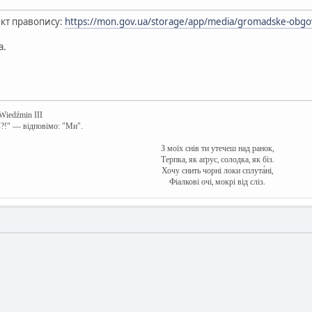
кт правопису:
https://mon.gov.ua/storage/app/media/gromadske-obgov
а.
 Wiedźmin III
в?!" — відповімо: "Ми".
З моїх снів ти утечеш над ранок,
Терпка, як аґрус, солодка, як біз.
Хочу снить чорні локи сплута́ні,
Фіалкові очі, мокрі від сліз.