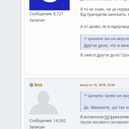
Я-то не знаю, чи це норма
Сообщения: 8,721
Від принципів залежить, м
Записан
А от цікаво, як в нідерла
Цитата: bvs от августа
Другое дело, что и меж
В смислі другоє дєло? Ш
bvs
августа 15, 2018, 23:06
Цитата: Sandar от авгу
Да. Вважаєте, шо так н
В испанском [g] фрикатив
Сообщения: 14,502
после носового согласног
Записан