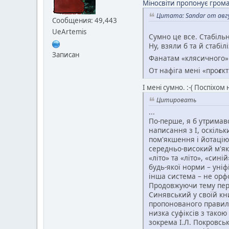
Міносвіти пропонує гром
Цитата: Sandar от авгу
Сообщения: 49,443
UeArtemis
Сумно це все. Стабільн
Ну, взяли б та й стабі
Записан
Фанатам «клясичного»
От нафіга мені «про
є
к
І мені сумно. :-( Поспіхом
Цитировать
...
По-перше, я б утримав
написання з І, оскіль
пом'якшення і йотацію,
середньо-високий м'яки
«літо» та «лїто», «син
будь-якої норми – уніф
інша система – не орфо
Продовжуючи тему пере
Синявський у своїй книз
пропонованого правила
низка суфіксів з тако
зокрема І.Л. Покровськ