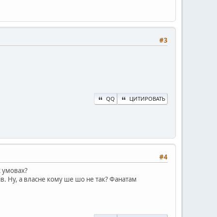
#3
QQ
ЦИТИРОВАТЬ
#4
х умовах?
в. Ну, а власне кому ше шо не так? Фанатам