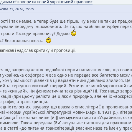
адянам обговорити новий український правопис
ста 15, 2018, 19:29
ості і так немає, а тепер буде ше гірше. Ну а нє? Не так це працю
лізували передачу іншомовного. Це то, шо найбільше турбує перек
 прости Господи правопису? Дідько
т»? Безоголовля якесь.
 написав і надіслав критику й пропозиції.
ся від запровадження подвійної норми написання слів, що починаю
ки українська орфографія все одно не передає все багатство можл
 хоч у більшості діалектів ці варіанти нині довільно злилися. Це
й та середньо-високий твердий. Різниця в чистій українській вим
ій» та «синьий». Чи фонематична така різниця? Ні. Тож нащо зап
ікація (при цьому релікти це цілком природно, але не їх «воскрес
графія, а транскрипція.
дніх голосних, зауважу, що вважаю опис літери Ї в пропоновано
і «Норми української літературної мови» (Харків, 1931 р.), літера 
 (якщо Ї позначає лише [йі]) ми мусимо писати «Украйина», оскі
ю вимовою. Також передача [йи] актуальне питання для практични
а в статті «До питання транслітерації власних назв та імен у пра