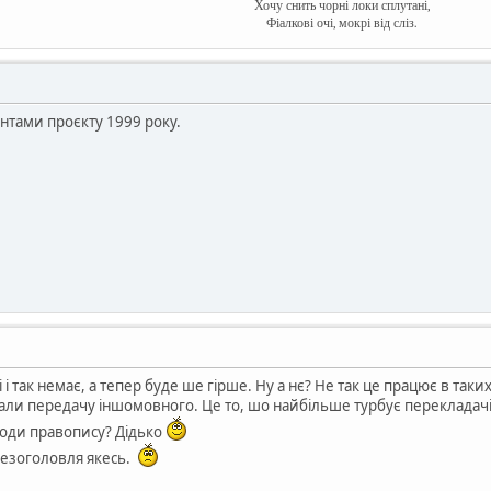
Хочу снить чорні локи сплута́ні,
Фіалкові очі, мокрі від сліз.
нтами проєкту 1999 року.
 і так немає, а тепер буде ше гірше. Ну а нє? Не так це працює в таки
ували передачу іншомовного. Це то, шо найбільше турбує перекладачі
поди правопису? Дідько
Безоголовля якесь.