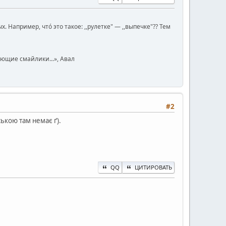
Например, чтó это такое: ,,рулетке" — ,,выпечке"?? Тем
юющие смайлики...», Авал
#2
ською там немає ґ).
QQ
ЦИТИРОВАТЬ