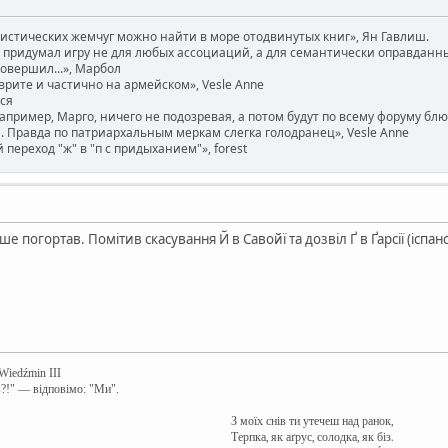
вистических жемчуг можно найти в море отодвинутых книг», Ян Гавлиш.
придумал игру не для любых ассоциаций, а для семантически оправданных. 
совершил...», Марбол
врите и частично на армейском», Vesle Anne
ася
например, Марго, ничего не подозревая, а потом будут по всему форуму бл
 Правда по патриархальным меркам слегка голодранец», Vesle Anne
ереход "ж" в "п с придыханием"», forest
е погортав. Помітив скасування Й в Савойї та дозвіл Ґ в Ґарсії (іспан
 Wiedźmin III
в?!" — відповімо: "Ми".
З моїх снів ти утечеш над ранок,
Терпка, як аґрус, солодка, як біз.