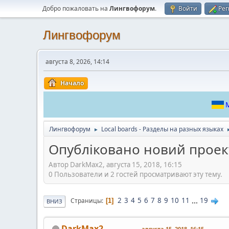
Добро пожаловать на
Лингвофорум
.
Войти
Рег
Лингвофорум
августа 8, 2026, 14:14
Начало
М
Лингвофорум
Local boards - Разделы на разных языках
►
Опубліковано новий проек
Автор DarkMax2, августа 15, 2018, 16:15
0 Пользователи и 2 гостей просматривают эту тему.
2
3
4
5
6
7
8
9
10
11
...
19
Страницы
1
ВНИЗ
DarkMax2
августа 15, 2018, 16:15