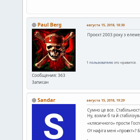
Paul Berg
августа 15, 2018, 18:30
Проєкт 2003 року з елеме
1 пользователю
это нравится.
Сообщения: 363
Записан
Sandar
августа 15, 2018, 19:29
Сумно це все. Стабільності
Ну, взяли б та й стабіліз
«клясичного» прости Гос
От нафіга мені «про
є
кт»? 