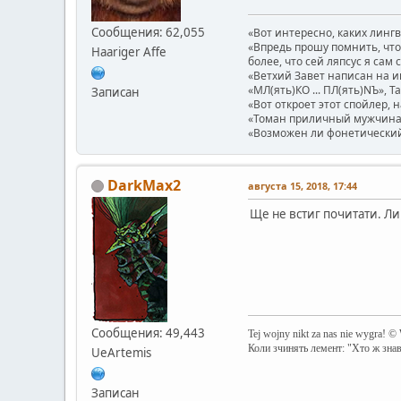
Сообщения: 62,055
«Вот интересно, каких линг
«Впредь прошу помнить, что 
Haariger Affe
более, что сей ляпсус я сам 
«Ветхий Завет написан на и
«МЛ(ять)КО ... ПЛ(ять)NЪ», Т
Записан
«Вот откроет этот спойлер, 
«Томан приличный мужчина.
«Возможен ли фонетический п
DarkMax2
августа 15, 2018, 17:44
Ще не встиг почитати. Лиш
Сообщения: 49,443
Tej wojny nikt za nas nie wygra! ©
Коли зчинять лемент: "Хто ж зна
UeArtemis
Записан