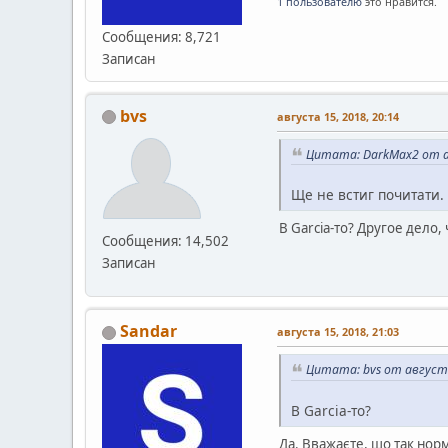
1 пользователю
это нравится.
Сообщения: 8,721
Записан
bvs
августа 15, 2018, 20:14
Цитата: DarkMax2 от ав
Ще не встиг почитати. 
В Garcia-то? Другое дело,
Сообщения: 14,502
Записан
Sandar
августа 15, 2018, 21:03
Цитата: bvs от августа
В Garcia-то?
Да. Вважаєте, шо так норм