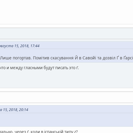
густа 15, 2018, 17:44
Лише погортав. Помітив скасування Й в Савойї та дозвіл Ґ в Ґарсі
 что и между гласными будут писать это ґ.
 15, 2018, 20:14
ально, через ґ, коли в іспанській типу
г
?