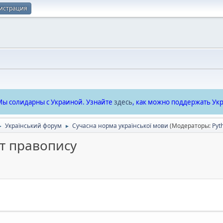
истрация
ы солидарны с Украиной. Узнайте
здесь
, как можно поддержать Укр
Український форум
Сучасна норма української мови
(Модераторы:
Pyt
►
►
т правопису