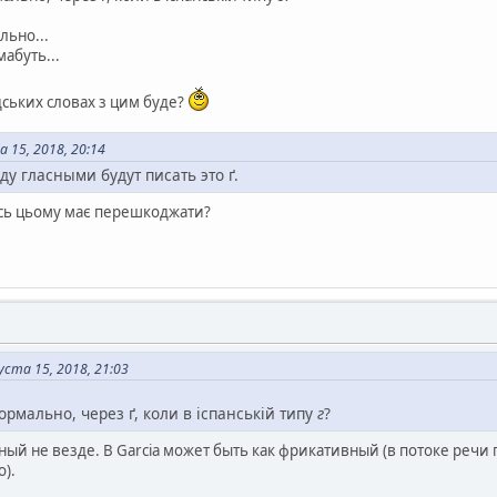
льно...
абуть...
ндських словах з цим буде?
 15, 2018, 20:14
ду гласными будут писать это ґ.
ось цьому має перешкоджати?
ста 15, 2018, 21:03
ормально, через ґ, коли в іспанській типу
г
?
ный не везде. В Garcia может быть как фрикативный (в потоке речи п
о).