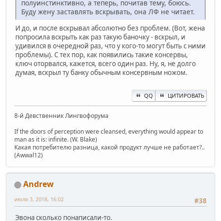
полуинстинктивно, а теперь, почитав тему, боюсь.
Буду жену заставлять вскрывать, она ЛФ не читает.
И до, и после вскрывал абсолютно без проблем. (Вот, жена
попросила вскрыть как раз такую баночку - вскрыл, и
удивился в очередной раз, что у кого-то могут быть с ними
проблемы). С тех пор, как появились такие консервы,
ключ оторвался, кажется, всего один раз. Ну, я, не долго
думая, вскрыл ту банку обычным консервным ножом.
QQ
ЦИТИРОВАТЬ
8-й Девственник Лингвофорума
If the doors of perception were cleansed, everything would appear to
man as it is: infinite. (W. Blake)
Какая потребителю разница, какой продукт лучше не работает?..
(Awwal12)
Andrew
июля 3, 2018, 16:02
#38
Эвона сколько понаписали-то.