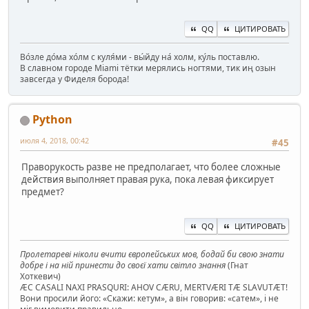
QQ
ЦИТИРОВАТЬ
Во́зле до́ма хо́лм с куля́ми - вы́йду на́ холм, ку́ль поставлю.
В славном городе Miami тётки мерялись ногтями, тик иң озын
завсегда у Фиделя борода!
Python
июля 4, 2018, 00:42
#45
Праворукость разве не предполагает, что более сложные
действия выполняет правая рука, пока левая фиксирует
предмет?
QQ
ЦИТИРОВАТЬ
Пролетареві ніколи вчити європейських мов, бодай би свою знати
добре і на ній принести до своєї хати світло знання
(Гнат
Хоткевич)
ÆC CASALI NAXI PRASQURI: AHOV CÆRU, MERTVÆRI TÆ SLAVUTÆT!
Вони просили його: «Скажи: кетум», а він говорив: «сатем», і не