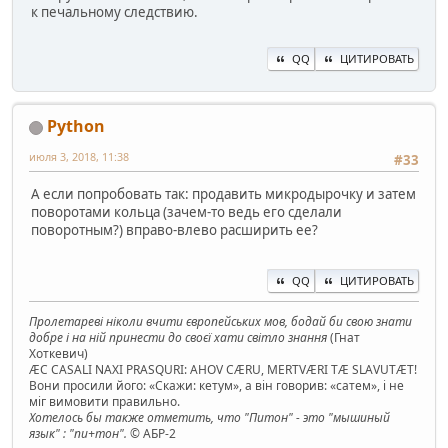
к печальному следствию.
QQ
ЦИТИРОВАТЬ
Python
июля 3, 2018, 11:38
#33
А если попробовать так: продавить микродырочку и затем
поворотами кольца (зачем-то ведь его сделали
поворотным?) вправо-влево расширить ее?
QQ
ЦИТИРОВАТЬ
Пролетареві ніколи вчити європейських мов, бодай би свою знати
добре і на ній принести до своєї хати світло знання
(Гнат
Хоткевич)
ÆC CASALI NAXI PRASQURI: AHOV CÆRU, MERTVÆRI TÆ SLAVUTÆT!
Вони просили його: «Скажи: кетум», а він говорив: «сатем», і не
міг вимовити правильно.
Хотелось бы также отметить, что "Питон" - это "мышиный
язык" : "пи+тон".
© АБР-2