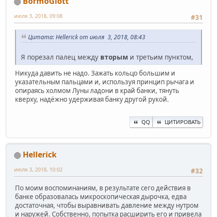
BormoGlott
июля 3, 2018, 09:08
#31
Цитата: Hellerick от июля 3, 2018, 08:43
Я порезал палец между
вторым
и третьим пунктом,
Никуда давить не надо. Зажать кольцо большим и
указательным пальцами и, используя принцип рычага и
опираясь холмом Луны ладони в край банки, тянуть
кверху, надёжно удерживая банку другой рукой.
QQ
ЦИТИРОВАТЬ
Hellerick
июля 3, 2018, 10:02
#32
По моим воспоминаниям, в результате сего действия в
банке образовалась микроскопическая дырочка, едва
достаточная, чтобы выравнивать давление между нутром
и наружей. Собственно, попытка расширить его и привела