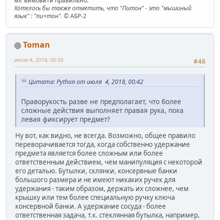
міг вимовити правильно.
Хотелось бы также отметить, что "Питон" - это "мышиный
язык" : "пи+тон".
© АБР-2
Toman
июля 4, 2018, 00:58
#46
Цитата: Python от июля 4, 2018, 00:42
Праворукость разве не предполагает, что более
сложные действия выполняет правая рука, пока
левая фиксирует предмет?
Ну вот, как видно, не всегда. Возможно, общее правило
переворачивается тогда, когда собственно удержание
предмета является более сложным или более
ответственным действием, чем манипуляция с некоторой
его деталью. Бутылки, склянки, консервные банки
большого размера и не имеют никаких ручек для
удержания - таким образом, держать их сложнее, чем
крышку или тем более специальную ручку ключа
консервной банки. А удержание сосуда - более
ответственная задача, т.к. стеклянная бутылка, например,