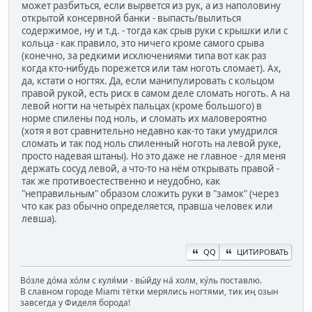
может разбиться, если вырвется из рук, а из наполовину
открытой консервной банки - выпасть/вылиться
содержимое, ну и т.д. - тогда как срыв руки с крышки или с
кольца - как правило, это ничего кроме самого срыва
(конечно, за редкими исключениями типа вот как раз
когда кто-нибудь порежется или там ноготь сломает). Ах,
да, кстати о ногтях. Да, если манипулировать с кольцом
правой рукой, есть риск в самом деле сломать ноготь. А на
левой ногти на четырёх пальцах (кроме большого) в
норме спилены под ноль, и сломать их маловероятно
(хотя я вот сравнительно недавно как-то таки умудрился
сломать и так под ноль спиленный ноготь на левой руке,
просто надевая штаны). Но это даже не главное - для меня
держать сосуд левой, а что-то на нём открывать правой -
так же противоестественно и неудобно, как
"неправильным" образом сложить руки в "замок" (через
что как раз обычно определяется, правша человек или
левша).
QQ
ЦИТИРОВАТЬ
Во́зле до́ма хо́лм с куля́ми - вы́йду на́ холм, ку́ль поставлю.
В славном городе Miami тётки мерялись ногтями, тик иң озын
завсегда у Фиделя борода!