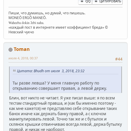
QQ
ЦИТИРОВАТЬ
Пиши, что думаешь, но думай, что пишешь.
MONEŌ ERGŌ MANEŌ.
Waheeba dokin ʔebi naha.
«каждый пост в интернете имеет коэффициент бреда» ©
Невский чукчо
Toman
июля 4, 2018, 00:37
#44
Цитата: Bhudh от июля 3, 2018, 23:32
Ты разве левша? У меня главную работу по
открыванию совершает правая, а левой держу.
Блин, вот никто не читает. Я уже писал выше: я по всем
тестам стандартный правша, и (как бы именно поэтому -
как мне кажется) не представляю себе открывание таких
банок иначе как держать банку правой, а с ключом
манипулировать левой. Точно так же и с бутылок и
склянок крышки отвинчиваю всегда левой, держа бутылку
правой, и никак не наоборот.