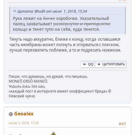
Цитата: Bhudh от июля 1, 2018, 15:34
Рука лежит на
банке
коробочке. Указательный
палец захватывает
развёрнутое и приподнятое
кольцо и тянет тупо на себя, куда тянется.
Тянуть надо аккуратно, ближе к концу, когда оставшаяся
часть мембраны может лопнуть и оторваться с плеском,
лучше перехватить поближе, а то и подрезать ножиком.
QQ
ЦИТИРОВАТЬ
Пиши, что думаешь, но думай, что пишешь.
MONEŌ ERGŌ MANEŌ.
Waheeba dokin ʔebi naha.
«каждый пост в интернете имеет коэффициент бреда» ©
Невский чукчо
Geoalex
июля 3, 2018, 17:05
#41