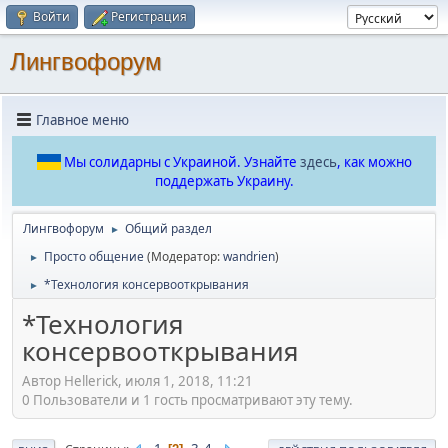
Войти
Регистрация
Лингвофорум
Главное меню
Мы солидарны с Украиной. Узнайте
здесь
, как можно
поддержать Украину.
Лингвофорум
Общий раздел
►
Просто общение
(Модератор:
wandrien
)
►
*Технология консервооткрывания
►
*Технология
консервооткрывания
Автор Hellerick, июля 1, 2018, 11:21
0 Пользователи и 1 гость просматривают эту тему.