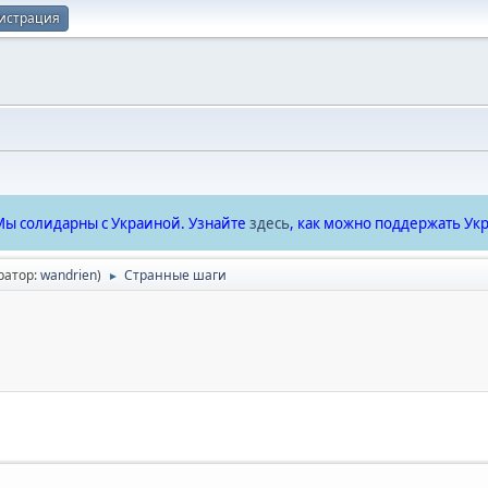
истрация
ы солидарны с Украиной. Узнайте
здесь
, как можно поддержать Укр
ратор:
wandrien
)
Странные шаги
►