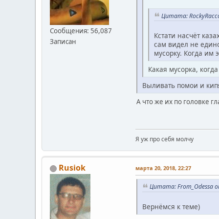
Цитата: RockyRacco
Сообщения: 56,087
Кстати насчёт каза
Записан
сам видел не един
мусорку. Когда им 
Какая мусорка, когда
Выливать помои и кип
А что же их по головке гл
Я уж про себя молчу
Rusiok
марта 20, 2018, 22:27
Цитата: From_Odessa от
Вернёмся к теме)