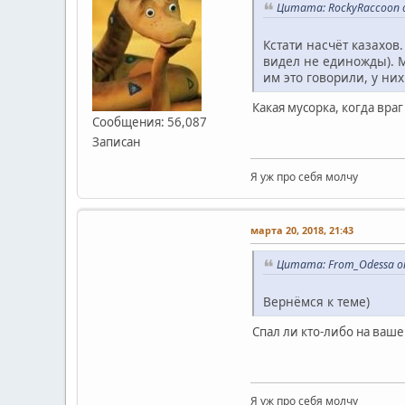
Цитата: RockyRaccoon о
Кстати насчёт казахов
видел не единожды). М
им это говорили, у ни
Какая мусорка, когда враг
Сообщения: 56,087
Записан
Я уж про себя молчу
марта 20, 2018, 21:43
Цитата: From_Odessa от
Вернёмся к теме)
Спал ли кто-либо на ваше
Я уж про себя молчу