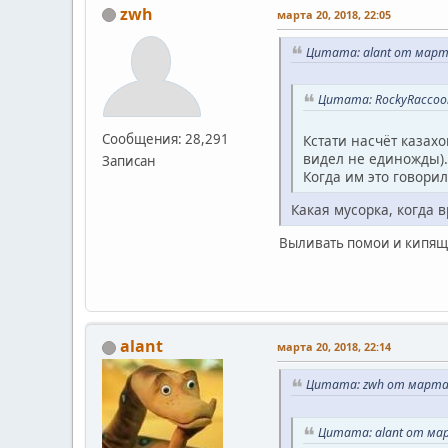
zwh
марта 20, 2018, 22:05
Цитата: alant от марта
Цитата: RockyRaccoon
Сообщения: 28,291
Кстати насчёт казахо
видел не единожды).
Записан
Когда им это говорил
Какая мусорка, когда в
Выливать помои и кипящу
alant
марта 20, 2018, 22:14
Цитата: zwh от марта 2
Цитата: alant от мар