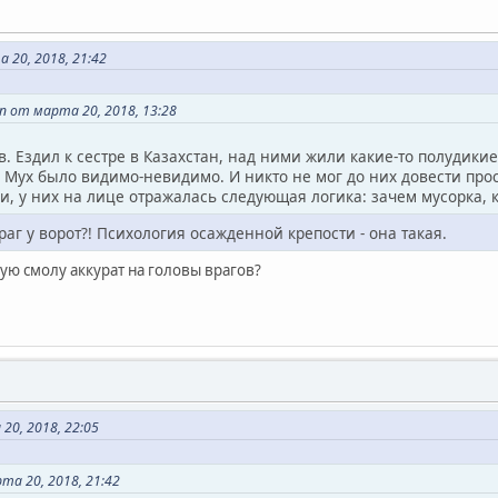
 20, 2018, 21:42
 от марта 20, 2018, 13:28
в. Ездил к сестре в Казахстан, над ними жили какие-то полудики
 Мух было видимо-невидимо. И никто не мог до них довести про
и, у них на лице отражалась следующая логика: зачем мусорка, к
раг у ворот?! Психология осажденной крепости - она такая.
ю смолу аккурат на головы врагов?
0, 2018, 22:05
та 20, 2018, 21:42