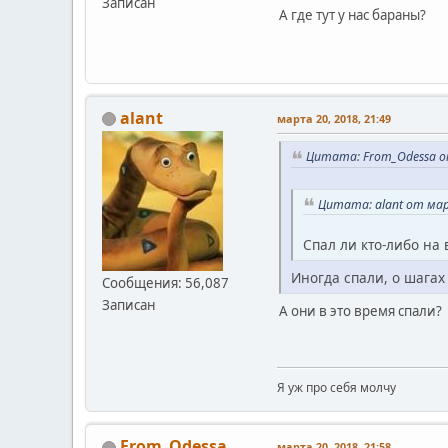
Записан
А где тут у нас бараны?
alant
марта 20, 2018, 21:49
Цитата: From_Odessa от
Цитата: alant от мар
Спал ли кто-либо на
Иногда спали, о шагах
Сообщения: 56,087
Записан
А они в это время спали?
Я уж про себя молчу
From_Odessa
марта 20, 2018, 21:58