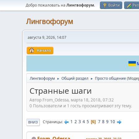
Добро пожаловать на
Лингвофорум
.
Войти
Рег
Лингвофорум
августа 9, 2026, 14:07
Начало
М
Лингвофорум
Общий раздел
Просто общение
(Моде
►
►
Странные шаги
Автор From_Odessa, марта 18, 2018, 07:32
0 Пользователи и 1 гость просматривают эту тему.
1
2
3
4
5
7
8
9
10
Страницы
6
ВНИЗ
From_Odessa
марта 20, 2018, 21:22