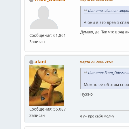
Цитата: alant от марта
А они в это время спа
Думаю, да. Так что вряд 
Сообщения: 61,861
Записан
alant
марта 20, 2018, 21:59
Цитата: From_Odessa от
Можно её об этом спр
Нужно
Сообщения: 56,087
Записан
Я уж про себя молчу