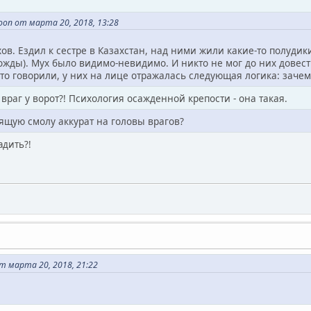
on от марта 20, 2018, 13:28
хов. Ездил к сестре в Казахстан, над ними жили какие-то полуди
ожды). Мух было видимо-невидимо. И никто не мог до них довес
это говорили, у них на лице отражалась следующая логика: зачем 
 враг у ворот?! Психология осажденной крепости - она такая.
ящую смолу аккурат на головы врагов?
адить?!
 марта 20, 2018, 21:22