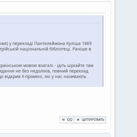
ижжя) у перекладі Пантелеймона Куліша 1869
рійській національній бібліотеці. Раніше в
раїнською мовою взагалі - ідіть шукайте там
идання не без недоліків, повний переклад
о відкрив Х-промені, які у нас називають
QQ
ЦИТИРОВАТЬ