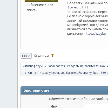
Переваги - унікальний пр
Сообщения: 6,336
Spoiler:
...
⇓⇓⇓
Записан
Те, що він зайнявся перек
це певною мірою логічний
зазвичай важливо наявніс
маловідомий, що до вжитку
визнається в тч навіть пр
(див.напр.
https://azbyka.r
Страницы
1
ВВЕРХ
Лингвофорум
Local boards - Разделы на разных языках
►
Святе Письмо у перекладі Пантелеймона Куліша 1869 р
►
Быстрый ответ
Обратите внимание: данное сообщен
Имя: