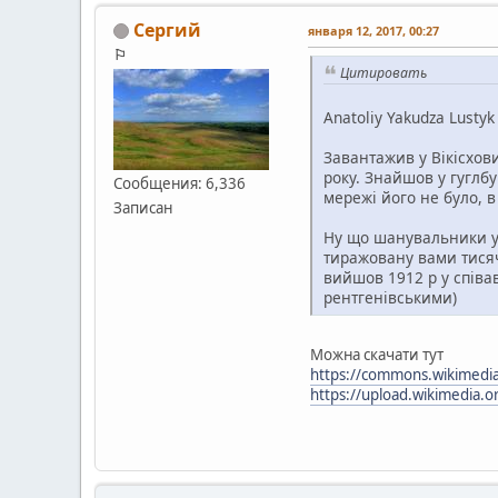
Сергий
января 12, 2017, 00:27
⚐
Цитировать
Anatoliy Yakudza Lustyk
Завантажив у Вікісхов
року. Знайшов у гуглб
Сообщения: 6,336
мережі його не було, в
Записан
Ну що шанувальники уз
тиражовану вами тисяч
вийшов 1912 р у співав
рентгенівськими)
Можна скачати тут
https://commons.wikimedia.
https://upload.wikimedia.