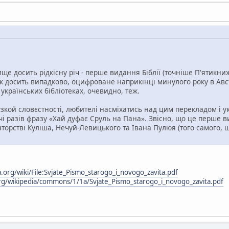
ище досить рідкісну річ - перше видання Біблії (точніше П'ятикн
ук досить випадково, оцифроване наприкінці минулого року в Авст
 українських бібліотеках, очевидно, теж.
кой словєстності, любителі насміхатись над цим перекладом і ук
і разів фразу «Хай дуфає Сруль на Пана». Звісно, що це перше в
торстві Куліша, Нечуй-Левицького та Івана Пулюя (того самого, щ
org/wiki/File:Svjate_Pismo_starogo_i_novogo_zavita.pdf
org/wikipedia/commons/1/1a/Svjate_Pismo_starogo_i_novogo_zavita.pdf