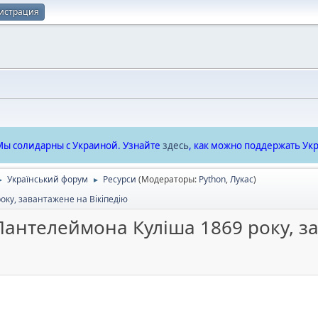
истрация
ы солидарны с Украиной. Узнайте
здесь
, как можно поддержать Укр
Український форум
Ресурси
(Модераторы:
Python
,
Лукас
)
►
►
оку, завантажене на Вікіпедію
Пантелеймона Куліша 1869 року, з