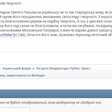
ояв творчості
ладом Святого Письма на українську чи то пак староруську мову, як ві
 прояв його походження, виховання, світогляду і творчості. З іншо
ть благословіння Церкви на подібну творчість. А ось з цим вже схо
 його тоді схоже не благословили, а потім він загубився. На відміну
ихильниками Московської Патріархії, у яких як відомо доволі суворі
u/biblia/?Jn.1&k
). Хоча хто його знає, можливо переклад неточний а
Український форум
Ресурси
(Модераторы:
Python
,
Лукас
)
►
►
оку, завантажене на Вікіпедію
ие не будет отображаться, пока модератор не одобрит его.