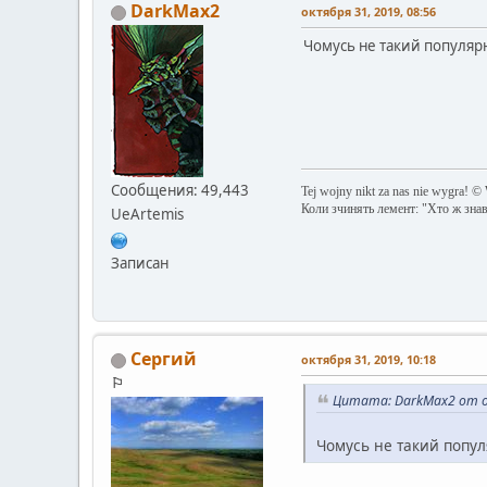
DarkMax2
октября 31, 2019, 08:56
Чомусь не такий популярни
Сообщения: 49,443
Tej wojny nikt za nas nie wygra! ©
Коли зчинять лемент: "Хто ж зна
UeArtemis
Записан
Сергий
октября 31, 2019, 10:18
⚐
Цитата: DarkMax2 от ок
Чомусь не такий попул