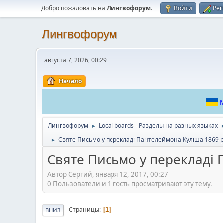
Добро пожаловать на
Лингвофорум
.
Войти
Рег
Лингвофорум
августа 7, 2026, 00:29
Начало
М
Лингвофорум
Local boards - Разделы на разных языках
►
Святе Письмо у перекладі Пантелеймона Куліша 1869 р
►
Святе Письмо у перекладі 
Автор Сергий, января 12, 2017, 00:27
0 Пользователи и 1 гость просматривают эту тему.
Страницы
1
ВНИЗ