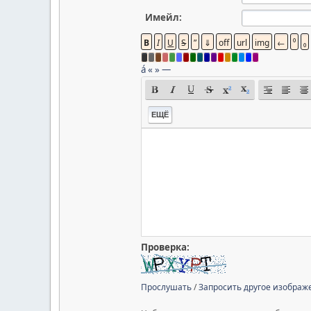
Имейл:
á
«
»
—
ЕЩЁ
Проверка:
Прослушать
/
Запросить другое изображ