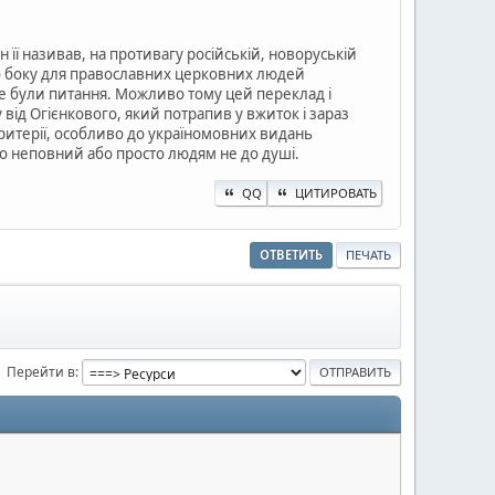
н її називав, на противагу російській, новоруській
го боку для православних церковних людей
же були питання. Можливо тому цей переклад і
 від Огієнкового, який потрапив у вжиток і зараз
 критерії, особливо до україномовних видань
бо неповний або просто людям не до душі.
QQ
ЦИТИРОВАТЬ
ОТВЕТИТЬ
ПЕЧАТЬ
Перейти в