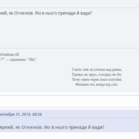
й, як Огнієнків. Які в нього принади й вади?
 Wiedźmin III
в?!" — відповімо: "Ми".
З моїх снів ти утечеш над ранок,
Терпка, як аґрус, солодка, як біз.
Хочу снить чорні локи сплута́ні,
Фіалкові очі, мокрі від сліз.
тября 31, 2019, 08:56
ярний, як Огнієнків. Які в нього принади й вади?