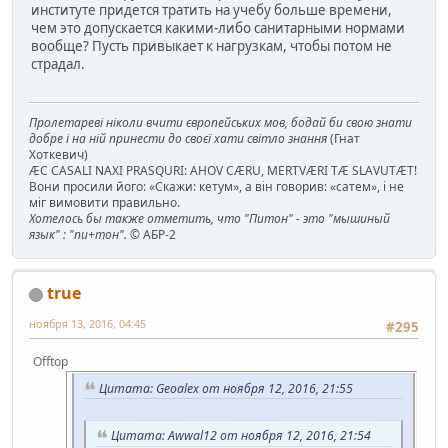
институте придется тратить на учебу больше времени,
чем это допускается какими-либо санитарными нормами
вообще? Пусть привыкает к нагрузкам, чтобы потом не
страдал.
Пролетареві ніколи вчити європейських мов, бодай би свою знати
добре і на ній принести до своєї хати світло знання
(Гнат
Хоткевич)
ÆC CASALI NAXI PRASQURI: AHOV CÆRU, MERTVÆRI TÆ SLAVUTÆT!
Вони просили його: «Скажи: кетум», а він говорив: «сатем», і не
міг вимовити правильно.
Хотелось бы также отметить, что "Питон" - это "мышиный
язык" : "пи+тон".
© АБР-2
true
ноября 13, 2016, 04:45
#295
Offtop
Цитата: Geoalex от ноября 12, 2016, 21:55
Цитата: Awwal12 от ноября 12, 2016, 21:54