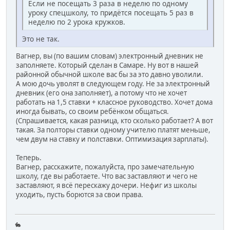
Если не посещать 3 раза в неделю по одному
уроку спецшколу, то придётся посещать 5 раз в
неделю по 2 урока кружков.
Это не так.
Вагнер, вы (по вашим словам) электронный дневник не
заполняете. Который сделан в Самаре. Ну вот в нашей
районной обычной школе вас бы за это давно уволили.
А мою дочь уволят в следующем году. Не за электронный
дневник (его она заполняет), а потому что не хочет
работать на 1,5 ставки + классное руководство. Хочет дома
иногда бывать, со своим ребёнком общаться.
(Спрашивается, какая разница, кто сколько работает? А вот
такая. За полторы ставки одному учителю платят меньше,
чем двум на ставку и полставки. Оптимизация зарплаты).
Теперь.
Вагнер, расскажите, пожалуйста, про замечательную
школу, где вы работаете. Что вас заставляют и чего не
заставляют, я всё перескажу дочери. Нефиг из школы
уходить, пусть борются за свои права.
🐇