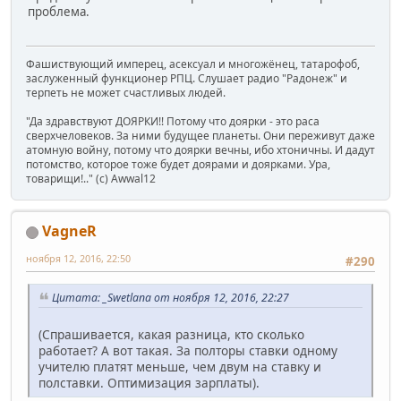
проблема.
Фашиствующий имперец, асексуал и многожёнец, татарофоб,
заслуженный функционер РПЦ. Слушает радио "Радонеж" и
терпеть не может счастливых людей.
"Да здравствуют ДОЯРКИ!! Потому что доярки - это раса
сверхчеловеков. За ними будущее планеты. Они переживут даже
атомную войну, потому что доярки вечны, ибо хтоничны. И дадут
потомство, которое тоже будет доярами и доярками. Ура,
товарищи!.." (c) Awwal12
VagneR
ноября 12, 2016, 22:50
#290
Цитата: _Swetlana от ноября 12, 2016, 22:27
(Спрашивается, какая разница, кто сколько
работает? А вот такая. За полторы ставки одному
учителю платят меньше, чем двум на ставку и
полставки. Оптимизация зарплаты).