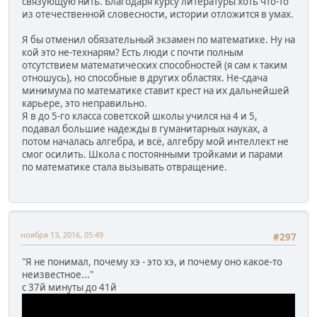
связующую нить. Благодаря курсу литературы хоть что-то
из отечественной словесности, истории отложится в умах.
Я бы отменил обязательный экзамен по математике. Ну на
кой это не-технарям? Есть люди с почти полным
отсутствием математических способностей (я сам к таким
отношусь), но способные в других областях. Не-сдача
минимума по математике ставит крест на их дальнейшей
карьере, это неправильно.
Я в до 5-го класса советской школы учился на 4 и 5,
подавал большие надежды в гуманитарных науках, а
потом началась алгебра, и всё, алгебру мой интеллект не
смог осилить. Школа с постоянными тройками и парами
по математике стала вызывать отвращение.
ноября 13, 2016, 05:49
#297
"Я не понимал, почему хэ - это хэ, и почему оно какое-то
неизвестное..."
с 37й минуты до 41й