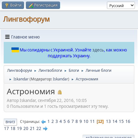
Войти
Регистрация
Лингвофорум
Главное меню
Мы солидарны с Украиной. Узнайте
здесь
, как можно
поддержать Украину.
Лингвофорум
Лингвоблоги
Блоги
Личные блоги
►
►
►
Iskandar
(Модератор:
Iskandar
)
Астрономия
►
►
Астрономия
Автор Iskandar, сентября 22, 2016, 10:05
0 Пользователи и 1 гость просматривают эту тему.
1
2
3
4
5
6
7
8
9
10
11
13
14
15
16
Страницы
12
ВНИЗ
17
18
19
20
21
22