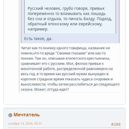
Русский человек, грубо говоря, привык
попеременно то вламывать как лошадь
без сна и отдыха, то пинать балду. Подход,
обратный японскому или еврейскому,
например.
Есть такое, да.
Читал как-то книжку одного товарища, название не
помню,что-то вроде "Своими глазами" или как-то
похоже. Там он, описывая египетского крестьянина,
сравнивает его с русским. Мол, феллах привык к
монотонной работе, распределенной равномерно на
весь год, в то время как русский мужик вынужден в
короткое страдное время показать чудеса сноровки и
выносливости, чтобы затем расслабиться до следующего
сезона. Может, оттуда идет?
Мечтатель
ноября 13, 2016, 05:31
#296