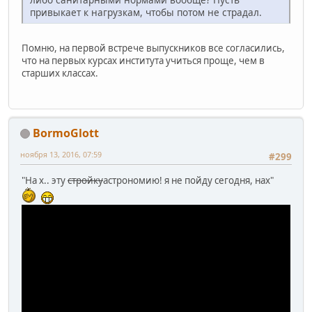
привыкает к нагрузкам, чтобы потом не страдал.
Помню, на первой встрече выпускников все согласились,
что на первых курсах института учиться проще, чем в
старших классах.
BormoGlott
ноября 13, 2016, 07:59
#299
"На х.. эту
стройку
астрономию! я не пойду сегодня, нах"