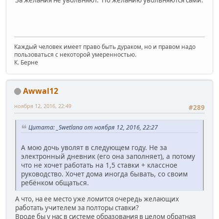
За желания не увольняют. По желанию увольняются сами.
Каждый человек имеет право быть дураком, но и правом надо
пользоваться с некоторой умеренностью.
К. Берне
Awwal12
ноября 12, 2016, 22:49
#289
Цитата: _Swetlana от ноября 12, 2016, 22:27
А мою дочь уволят в следующем году. Не за
электронный дневник (его она заполняет), а потому
что не хочет работать на 1,5 ставки + классное
руководство. Хочет дома иногда бывать, со своим
ребёнком общаться.
А что, на ее место уже ломится очередь желающих
работать учителем за полторы ставки?
Вроде бы у нас в системе образования в целом обратная