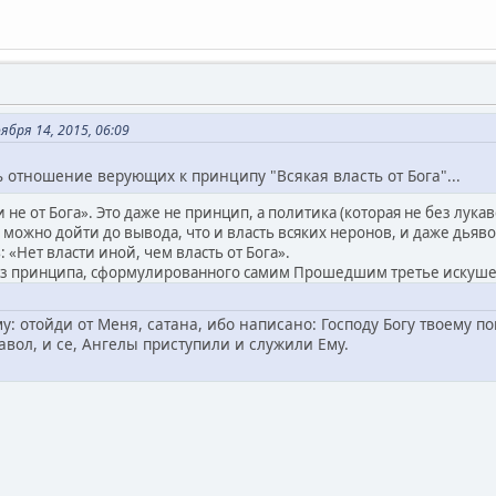
бря 14, 2015, 06:09
 отношение верующих к принципу "Всякая власть от Бога"...
ти не от Бога». Это даже не принцип, а политика (которая не без лук
можно дойти до вывода, что и власть всяких неронов, и даже дьяво
«Нет власти иной, чем власть от Бога».
 из принципа, сформулированного самим Прошедшим третье искуш
му: отойди от Меня, сатана, ибо написано: Господу Богу твоему п
иавол, и се, Ангелы приступили и служили Ему.