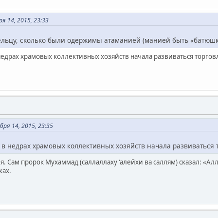
я 14, 2015, 23:33
ельцу, сколько были одержимы атаманией (манией быть «батюшкой
 недрах храмовых коллективных хозяйств начала развиваться торговля
ря 14, 2015, 23:35
о в недрах храмовых коллективных хозяйств начала развиваться т
вля. Сам пророк Мухаммад (саллаллаху ‛алейхи ва саллям) сказал: «А
ках.