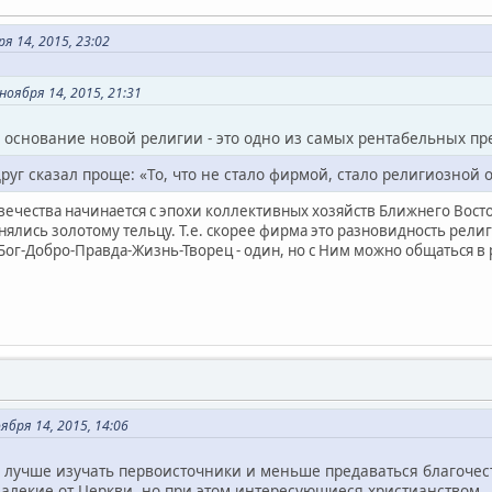
я 14, 2015, 23:02
оября 14, 2015, 21:31
о основание новой религии - это одно из самых рентабельных пр
руг сказал проще: «То, что не стало фирмой, стало религиозной 
ечества начинается с эпохи коллективных хозяйств Ближнего Восто
ялись золотому тельцу. Т.е. скорее фирма это разновидность религ
Бог-Добро-Правда-Жизнь-Творец - один, но с Ним можно общаться 
бря 14, 2015, 14:06
л лучше изучать первоисточники и меньше предаваться благочес
алекие от Церкви, но при этом интересующиеся христианством.