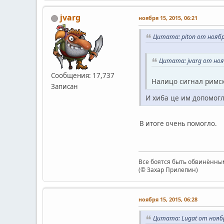
jvarg
ноября 15, 2015, 06:21
Цитата: piton от ноября
Цитата: jvarg от нояб
Сообщения: 17,737
Налицо сигнал римск
Записан
И хиба це им допомог
В итоге очень помогло.
Все боятся быть обвинённым
(© Захар Прилепин)
ноября 15, 2015, 06:28
Цитата: Lugat от ноябр