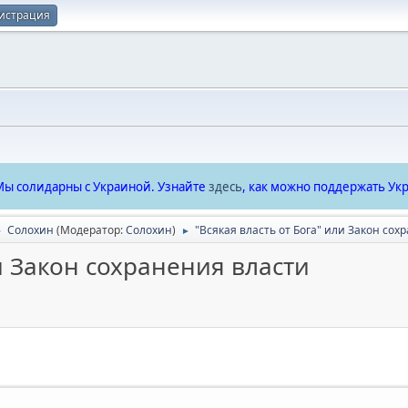
истрация
ы солидарны с Украиной. Узнайте
здесь
, как можно поддержать Укр
Солохин
(Модератор:
Солохин
)
"Всякая власть от Бога" или Закон сох
►
►
ли Закон сохранения власти