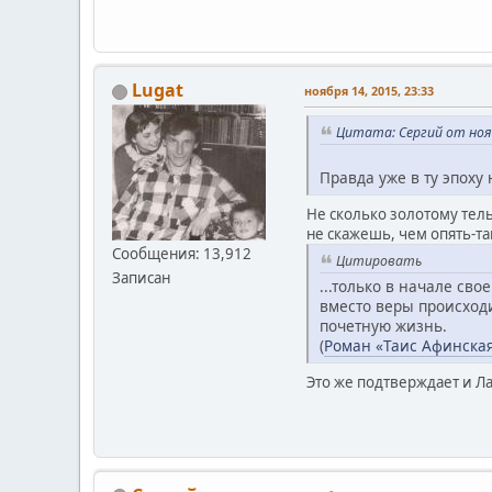
Lugat
ноября 14, 2015, 23:33
Цитата: Сергий от нояб
Правда уже в ту эпоху
Не сколько золотому тел
не скажешь, чем опять-та
Сообщения: 13,912
Цитировать
Записан
...только в начале св
вместо веры происход
почетную жизнь.
(
Роман «Таис Афинска
Это же подтверждает и Ла