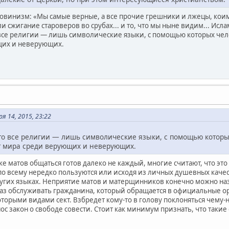
винизм: «Мы самые верные, а все прочие грешники и лжецы, коим
и сжигание староверов во срубах... и то, что мы ныне видим... Ис
 все религии — лишь символические языки, с помощью которых че
щих и неверующих.
я 14, 2015, 23:22
что все религии — лишь символические языки, с помощью котор
т мира среди верующих и неверующих.
ке матов общаться готов далеко не каждый, многие считают, что это
 по всему нередко пользуются или исходя из личных душевных качес
ругих языках. Неприятие матов и матерщинников конечно можно н
з обслуживать гражданина, который обращается в официальные орган
которыми видами сект. Взбредет кому-то в голову поклоняться чему
 нос закон о свободе совести. Стоит как минимум признать, что таки