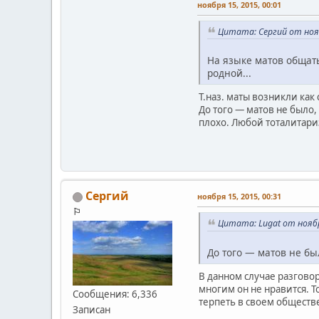
ноября 15, 2015, 00:01
Цитата: Сергий от нояб
На языке матов общать
родной...
Т.наз. маты возникли как
До того — матов не было,
плохо. Любой тоталитариз
Сергий
ноября 15, 2015, 00:31
⚐
Цитата: Lugat от ноябр
До того — матов не бы
В данном случае разговор
многим он не нравится. Т
Сообщения: 6,336
терпеть в своем обществ
Записан