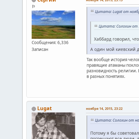
⚐
Цитата: Lugat от ноябр
Цитата: Солохин от н
Хаббард говорил, чт
Сообщения: 6,336
А один мой киевский д
Записан
Так вообще история челов
правящие атаманы поклон
разновидность религии. 
в разных понятиях.
Lugat
ноября 14, 2015, 23:22
Цитата: Солохин от ноя
Потому я бы советова
погрешают все люди, д