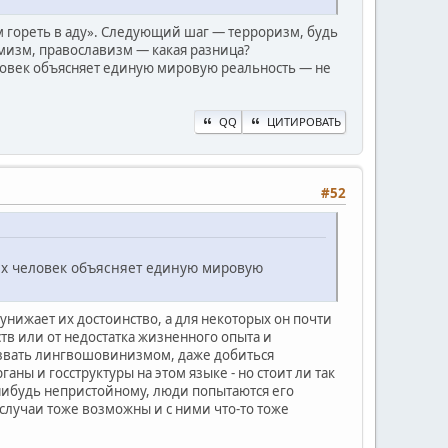
 гореть в аду». Следующий шаг — терроризм, будь
ламизм, православизм — какая разница?
ловек объясняет единую мировую реальность — не
QQ
ЦИТИРОВАТЬ
#52
ых человек объясняет единую мировую
 унижает их достоинство, а для некоторых он почти
тв или от недостатка жизненного опыта и
азвать лингвошовинизмом, даже добиться
ы и госструктуры на этом языке - но стоит ли так
-нибудь непристойному, люди попытаются его
е случаи тоже возможны и с ними что-то тоже