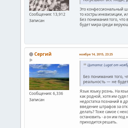
Это конфессиональный шо
то костры инквизиции, ил
Сообщения: 13,912
Без понимания того, что
Записан
будет мира среди верую
Сергий
ноября 14, 2015, 23:25
⚐
Цитата: Lugat от ноябр
Без понимания того, 
реальность — не буде
Язык языку рознь. На язы
Сообщения: 6,336
как родной, хотя им судя
Записан
недостатка познаний в д
введение штрафов за отка
делать? Тоже самое с не
остановить - а он им под
приходится решать.