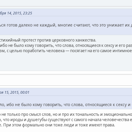
ря 14, 2015, 23:25
ся готов далеко не каждый, многие считают, что это унижает их 
 стихийный протест против церковного ханжества.
 ибо не было кому говорить, что слова, относящиеся к сексу и его р
м, с целью поработить человека — посягает на его самое интимное, 
я 15, 2015, 00:01
ло, ибо не было кому говорить, что слова, относящиеся к сексу 
 не только про смысл слов, но и про их тональность и эмоционально
о, что ироды и душегубы существуют с самого начала человечества е
е. При этом формально они тоже люди и тоже имеют права.