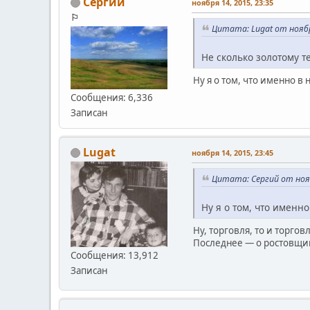
Сергий
ноября 14, 2015, 23:35
⚐
Цитата: Lugat от ноябр
Не сколько золотому т
Ну я о том, что именно в
Сообщения: 6,336
Записан
Lugat
ноября 14, 2015, 23:45
Цитата: Сергий от нояб
Ну я о том, что именн
Ну, торговля, то и торго
Последнее — о ростовщи
Сообщения: 13,912
Записан