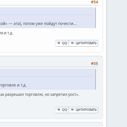
#54
» — ата), потом уже пойдут почести...
 и т.д.
QQ
ЦИТИРОВАТЬ
#55
орговля и т.д.
ллах разрешил торговлю, но запретил рост».
QQ
ЦИТИРОВАТЬ