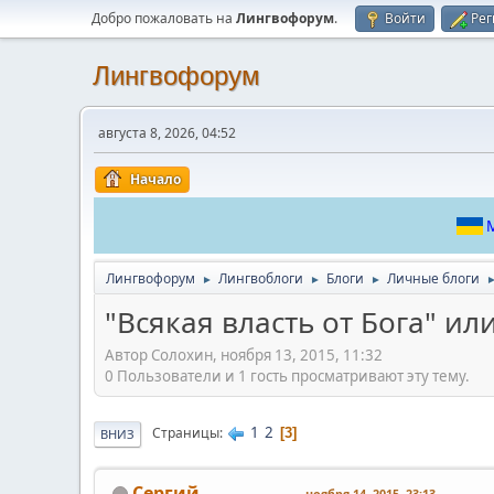
Добро пожаловать на
Лингвофорум
.
Войти
Рег
Лингвофорум
августа 8, 2026, 04:52
Начало
М
Лингвофорум
Лингвоблоги
Блоги
Личные блоги
►
►
►
"Всякая власть от Бога" и
Автор Солохин, ноября 13, 2015, 11:32
0 Пользователи и 1 гость просматривают эту тему.
1
2
Страницы
3
ВНИЗ
Сергий
ноября 14, 2015, 23:13