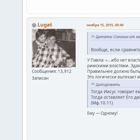
Lugat
ноября 15, 2015, 00:49
Цитата: Солохин от ноя
Вообще, если сравнить
У Павла: «...ибо нет влас
римскими властями. Эдак 
Правильнее должно быть: 
Сообщения: 13,912
Это логически вытекает
Записан
Цитировать
Тогда Иисус говорит е
Тогда оставляет Его д
(Мф.10.11)
Ему — Одному!