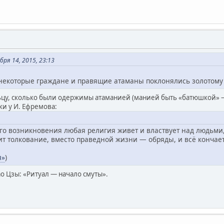
ря 14, 2015, 23:13
 некоторые граждане и правящие атаманы поклонялись золотому 
ьцу, сколько были одержимы атаманией (манией быть «батюшкой» — 
ки у И. Ефремова:
оего возникновения любая религия живет и властвует над людьм
ит толкование, вместо праведной жизни — обряды, и всё кончае
я»
)
о Цзы: «Ритуал — начало смуты».