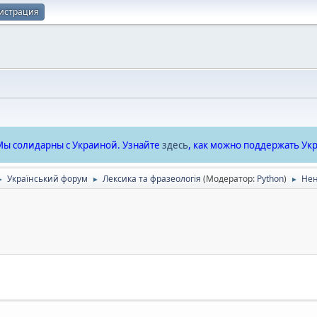
истрация
ы солидарны с Украиной. Узнайте
здесь
, как можно поддержать Укр
Український форум
Лексика та фразеологія
(Модератор:
Python
)
Нен
►
►
►