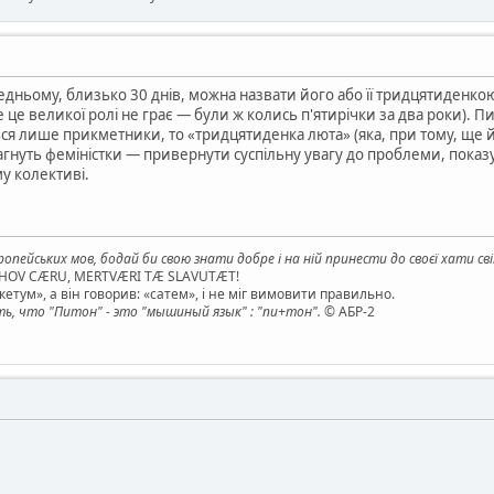
дньому, близько 30 днів, можна назвати його або її тридцятиденкою.
 це великої ролі не грає — були ж колись п'ятирічки за два роки). 
ся лише прикметники, то «тридцятиденка люта» (яка, при тому, ще й
агнуть феміністки — привернути суспільну увагу до проблеми, пока
у колективі.
опейських мов, бодай би свою знати добре і на ній принести до своєї хати св
AHOV CÆRU, MERTVÆRI TÆ SLAVUTÆT!
етум», а він говорив: «сатем», і не міг вимовити правильно.
, что "Питон" - это "мышиный язык" : "пи+тон".
© АБР-2