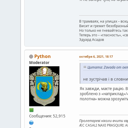
В трамваях, на улицах – всю
Висит и гремит безобразный
Но только не гневайтесь так
Теперь это – «гласность», «с
Эдуард Асадов
Python
октября 6, 2021, 18:17
Moderator
Цитата: Zavada от октя
не зустрічав і в словн
Як завжди, маєте рацію. 
зроблено з «наприклад»/
полотна» можна зрозуміт
Сообщения: 52,915
Пролетареві ніколи вчити євр
ÆC CASALI NAXI PRASQURI: 