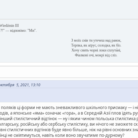
 Wiedźmin III
в?!" — відповімо: "Ми".
З моїх снів ти утечеш над ранок,
Терпка, як аґрус, солодка, як біз.
Хочу снить чорні локи сплута́ні,
Фіалкові очі, мокрі від сліз.
ктября 5, 2021, 13:10
 поляків ці форми не мають зневажливого шкільного присмаку — і ніч
одів, а японське «яма» означає «гора», а в Середній Азії плов їдять р
 інший стилістичний відтінок — ну і яким чином польська стилістика
лгарську, російську або сербську стилістику, ви нічого не зможете 
ні стилістичних відтінків буде явно більше, ніж на рівні основних 
раїнці не сміятимуться, навіть коли воно звучатиме по-дурному?