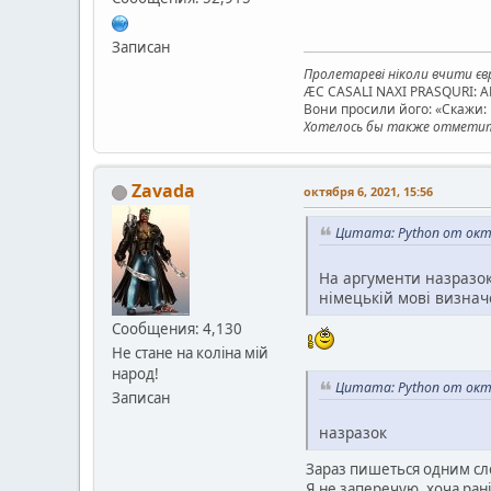
Записан
Пролетареві ніколи вчити євр
ÆC CASALI NAXI PRASQURI: 
Вони просили його: «Скажи: к
Хотелось бы также отметить
Zavada
октября 6, 2021, 15:56
Цитата: Python от октя
На аргументи назразок
німецькій мові визначе
Сообщения: 4,130
Не стане на коліна мій
народ!
Цитата: Python от октя
Записан
назразок
Зараз пишеться одним с
Я не заперечую, хоча рані