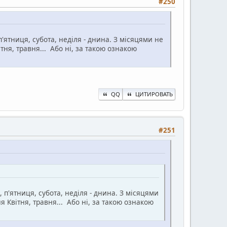
#250
п'ятниця, субота, неділя - днина. З місяцями не
ня, травня... Або ні, за такою ознакою
QQ
ЦИТИРОВАТЬ
#251
 п'ятниця, субота, неділя - днина. З місяцями
 Квітня, травня... Або ні, за такою ознакою