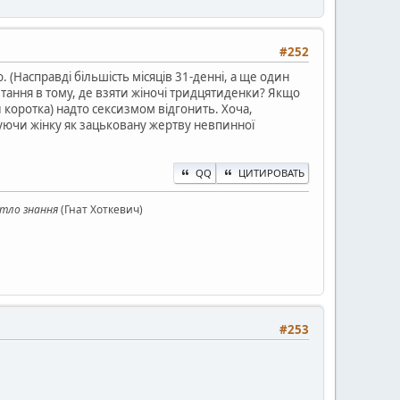
#252
 (Насправді більшість місяців 31-денні, а ще один
Питання в тому, де взяти жіночі тридцятиденки? Якщо
 коротка) надто сексизмом відгонить. Хоча,
зуючи жінку як зацьковану жертву невпинної
QQ
ЦИТИРОВАТЬ
ітло знання
(Гнат Хоткевич)
#253