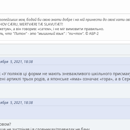
опейських мов, бодай би свою знати добре і на ній принести до своєї хати св
AHOV CÆRU, MERTVÆRI TÆ SLAVUTÆT!
етум», а він говорив: «сатем», і не міг вимовити правильно.
, что "Питон" - это "мышиный язык" : "пи+тон".
© АБР-2
бря 5, 2021, 18:38
 «У поляків ці форми не мають зневажливого шкільного присмаку —
ні артиклі трьох родів, а японське «яма» означає «гора», а в Сере
бря 5, 2021, 18:38
ловом?
ше не зустрічав і в словниках/правилах не бачу.