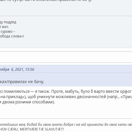
ду подряд
 мат.
 сурово –
вобода слова»!
бря 6, 2021, 15:56
иках/правилах не бачу.
Всі помиляються — я також. Проте, мабуть, було б варто ввести орфог
«на приклад»), щоб уникнути можливих двозначностей (напр., «Приш
и двома різними способами).
опейських мов, бодай би свою знати добре і на ній принести до своєї хати св
AHOV CÆRU, MERTVÆRI TÆ SLAVUTÆT!