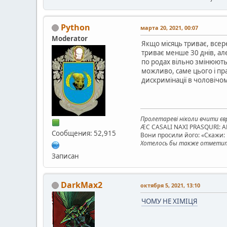
Python
марта 20, 2021, 00:07
Moderator
Якщо місяць триває, всере
триває менше 30 днів, але
по родах вільно змінюють
можливо, саме цього і пр
дискримінації в чоловічом
Пролетареві ніколи вчити євр
ÆC CASALI NAXI PRASQURI: 
Сообщения: 52,915
Вони просили його: «Скажи: к
Хотелось бы также отметить
Записан
DarkMax2
октября 5, 2021, 13:10
ЧОМУ НЕ ХІМІЦЯ