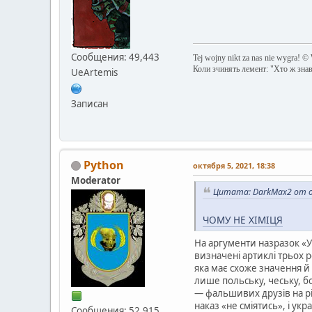
Сообщения: 49,443
Tej wojny nikt za nas nie wygra! ©
Коли зчинять лемент: "Хто ж зна
UeArtemis
Записан
Python
октября 5, 2021, 18:38
Moderator
Цитата: DarkMax2 от о
ЧОМУ НЕ ХІМІЦЯ
На аргументи назразок «У
визначені артиклі трьох р
яка має схоже значення й
лише польську, чеську, бо
— фальшивих друзів на рів
наказ «не сміятись», і ук
Сообщения: 52,915