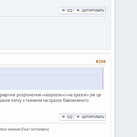
QQ
ЦИТИРОВАТЬ
#256
рафічне розрізнення «назразок»/«на зразок» (як це
или латку з тканини на зразок бавовняного
QQ
ЦИТИРОВАТЬ
ітло знання
(Гнат Хоткевич)