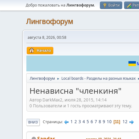
Добро пожаловать на
Лингвофорум
.
Войти
Рег
Лингвофорум
августа 8, 2026, 00:58
Начало
М
Лингвофорум
Local boards - Разделы на разных языках
►
Ненависна "членкиня"
Автор DarkMax2, июля 28, 2015, 14:14
0 Пользователи и 1 гость просматривают эту тему.
1
2
3
4
5
6
7
8
9
10
12
Страницы
11
ВНИЗ
Sandar
марта 19, 2021, 21:41