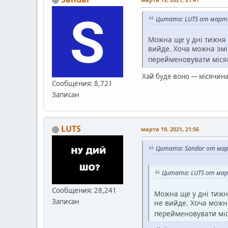
Цитата: LUTS от марта 
Можна ще у дні тижня в
вийде. Хоча можна змі
перейменовувати міся
Хай буде воно — місячина
Сообщения: 8,721
Записан
LUTS
марта 19, 2021, 21:56
Цитата: Sandar от март
Цитата: LUTS от март
Сообщения: 28,241
Можна ще у дні тижня
Записан
не вийде. Хоча можна
перейменовувати мі