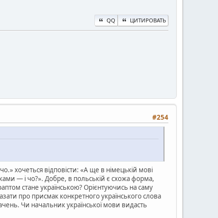
QQ
ЦИТИРОВАТЬ
#254
о.» хочеться відповісти: «А ще в німецькій мові
уками — і чо?». Добре, в польській є схожа форма,
 раптом стане українською? Орієнтуючись на саму
сказати про присмак конкретного українського слова
значень. Чи начальник української мови видасть