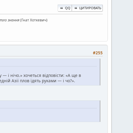
QQ
ЦИТИРОВАТЬ
ітло знання
(Гнат Хоткевич)
#255
 і нічо.» хочеться відповісти: «А ще в
дній Азії плов їдять руками — і чо?».