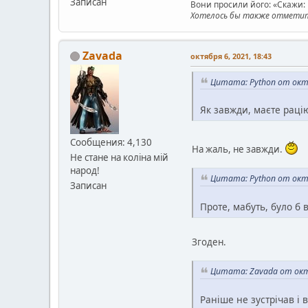
Записан
Вони просили його: «Скажи: к
Хотелось бы также отметить
Zavada
октября 6, 2021, 18:43
Цитата: Python от октя
Як завжди, маєте раці
Сообщения: 4,130
На жаль, не завжди.
Не стане на коліна мій
народ!
Цитата: Python от октя
Записан
Проте, мабуть, було б
Згоден.
Цитата: Zavada от октя
Раніше не зустрічав і 