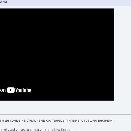
ина.
там де сонце на стелі. Танцюю танець пінгвіна. Страшно веселий...
 mí y así verás tu canto y tu bandera florecer.