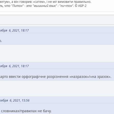
етум», а він говорив: «сатем», і не міг вимовити правильно.
, что "Питон" - это "мышиный язык" : "пи+тон".
© АБР-2
бря 6, 2021, 18:17
ю.
бря 6, 2021, 18:17
 варто ввести орфографічне розрізнення «назразок»/«на зразок».
бря 6, 2021, 15:56
в словниках/правилах не бачу.