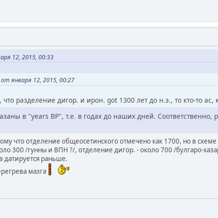
ря 12, 2015, 00:33
от января 12, 2015, 00:27
что разделение дигор. и ирон. got 1300 лет до н.э., то кто-то ас, 
казаны в "years BP", т.е. в годах до наших дней. Соответственно,
му что отделение общеосетинского отмечено как 1700, но в схеме 
коло 300 /гунны и ВПН ?/, отделение дигор. - около 700 /булгаро-хаз
ов датируется раньше.
ерегрева мазга