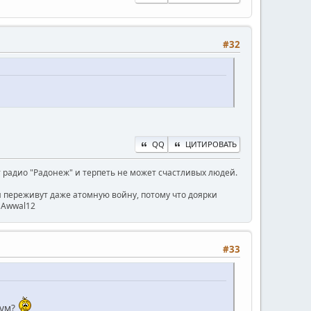
#32
QQ
ЦИТИРОВАТЬ
радио "Радонеж" и терпеть не может счастливых людей.
ни переживут даже атомную войну, потому что доярки
) Awwal12
#33
уум?