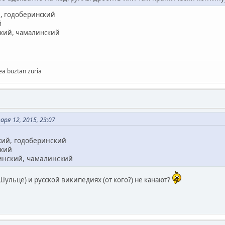
й, годоберинский
й
ский, чамалинский
ea buztan zuria
ря 12, 2015, 23:07
кий, годоберинский
ский
динский, чамалинский
Шульце) и русской википедиях (от кого?) не канают?