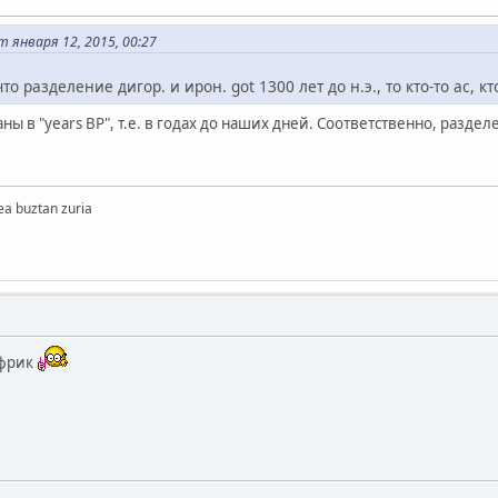
 января 12, 2015, 00:27
о разделение дигор. и ирон. got 1300 лет до н.э., то кто-то ас, кт
аны в "years BP", т.е. в годах до наших дней. Соответственно, раздел
ea buztan zuria
 фрик