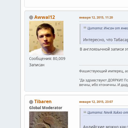
Awwal12
января 12, 2015, 11:20
Цитата: Инсан от январ
Интересно, что Табаса
В англоязычной записи это
Сообщения: 80,009
Записан
Фашиствующий имперец, асе
"Да здравствуют ДОЯРКИ!! П
вечны, ибо хтоничны. И даду
Tibaren
января 12, 2015, 23:07
Global Moderator
Цитата: Nevik Xukxo от 
Андийские можно как-