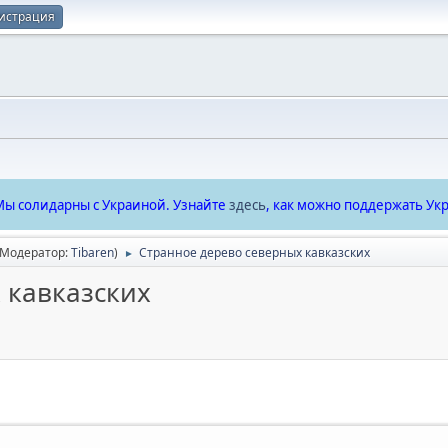
истрация
ы солидарны с Украиной. Узнайте
здесь
, как можно поддержать Укр
(Модератор:
Tibaren
)
Странное дерево северных кавказских
►
 кавказских