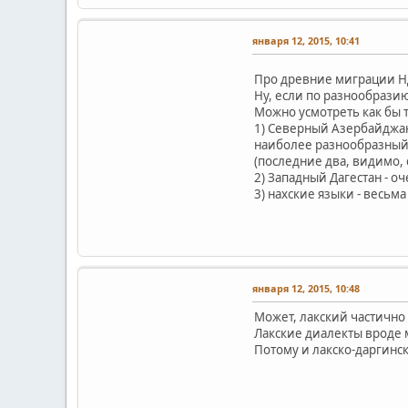
января 12, 2015, 10:41
Про древние миграции Н
Ну, если по разнообразию
Можно усмотреть как бы т
1) Северный Азербайджа
наиболее разнообразный 
(последние два, видимо, 
2) Западный Дагестан - о
3) нахские языки - весь
января 12, 2015, 10:48
Может, лакский частично
Лакские диалекты вроде 
Потому и лакско-даргинс