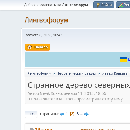
Добро пожаловать на
Лингвофорум
.
Войти
Рег
Лингвофорум
августа 8, 2026, 10:43
Начало
М
Лингвофорум
Теоретический раздел
Языки Кавказа
►
►
Странное дерево северных
Автор Nevik Xukxo, января 11, 2015, 18:56
0 Пользователи и 1 гость просматривают эту тему.
1
3
4
Страницы
2
ВНИЗ
Tibaren
января 12, 2015, 00:33