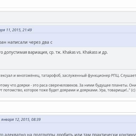
я 11, 2015, 21:49
ран написали через два с
 допустимая вариация, ср. тж. Khakas vs. Khakass и др.
ксуал и многожёнец, татарофоб, заслуженный функционер РПЦ. Слушает 
отому что доярки - это раса сверхчеловеков. За ними будущее планеты. О
т потомство, которое тоже будет доярами и доярками. Ура, товарищи!.." (c
января 12, 2015, 08:39
то адекватно на подгруппы дробить или там практически контин