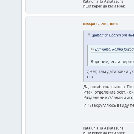
Katalunia Ta Askatasuna
Иши керек да кеси эрек.
января 12, 2015, 00:50
Цитата: Tibaren от янва
Цитата: Rashid Jawba 
Впрочем, если верно, 
:)Нет, там датировки у
н.э.
Да, ошибочка вышла. Пото
Итак, отделение осет. - о
Разделение /?/ алан и ас
И ? /закругляюсь ввиду п
Katalunia Ta Askatasuna
Иши керек да кеси эрек.