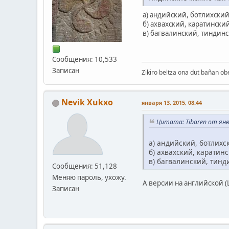
а) андийский, ботлихски
б) ахвахский, каратински
в) багвалинский, тиндин
Сообщения: 10,533
Записан
Zikiro beltza ona dut bañan ob
Nevik Xukxo
января 13, 2015, 08:44
Цитата: Tibaren от янва
а) андийский, ботлихс
б) ахвахский, каратин
в) багвалинский, тин
Сообщения: 51,128
Меняю пароль, ухожу.
А версии на английской (
Записан