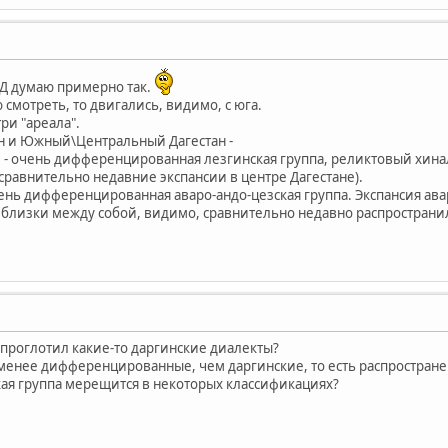
Д думаю примерно так.
 смотреть, то двигались, видимо, с юга.
ри "ареала".
н и Южный\Центральный Дагестан -
- очень дифференцированная лезгинская группа, реликтовый хинал
сравнительно недавние экспансии в центре Дагестане).
чень дифференцированная аваро-андо-цезская группа. Экспансия ав
ма близки между собой, видимо, сравнительно недавно распространи
 проглотил какие-то даргинские диалекты?
менее дифференцированные, чем даргинские, то есть распростране
кая группа мерещится в некоторых классификациях?