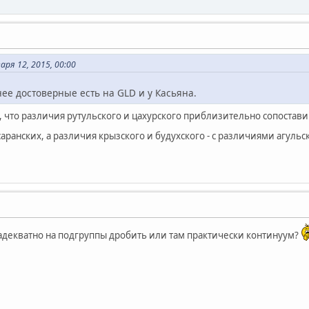
ря 12, 2015, 00:00
ее достоверные есть на GLD и у Касьяна.
 что различия рутульского и цахурского приблизительно сопостав
саранских, а различия крызского и будухского - с различиями агульс
адекватно на подгруппы дробить или там практически континуум?