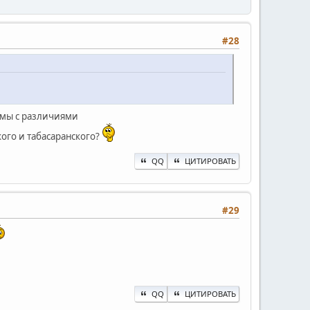
#28
имы с различиями
кого и табасаранского?
QQ
ЦИТИРОВАТЬ
#29
QQ
ЦИТИРОВАТЬ