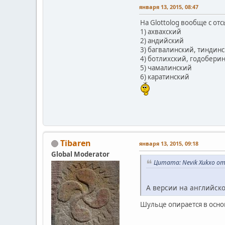
января 13, 2015, 08:47
На Glottolog вообще с отс
1) ахвахский
2) андийский
3) багвалинский, тиндин
4) ботлихский, годобери
5) чамалинский
6) каратинский
Tibaren
января 13, 2015, 09:18
Global Moderator
Цитата: Nevik Xukxo от 
А версии на английско
Шульце опирается в осно