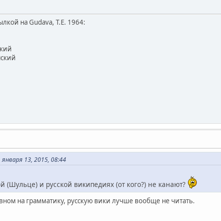
ылкой на Gudava, T.E. 1964:
ский
нский
января 13, 2015, 08:44
й (Шульце) и русской википедиях (от кого?) не канают?
вном на грамматику, русскую вики лучше вообще не читать.