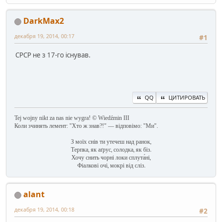
DarkMax2
декабря 19, 2014, 00:17
#1
СРСР не з 17-го існував.
QQ
ЦИТИРОВАТЬ
Tej wojny nikt za nas nie wygra! © Wiedźmin III
Коли зчинять лемент: "Хто ж знав?!" — відповімо: "Ми".
З моїх снів ти утечеш над ранок,
Терпка, як аґрус, солодка, як біз.
Хочу снить чорні локи сплута́ні,
Фіалкові очі, мокрі від сліз.
alant
декабря 19, 2014, 00:18
#2