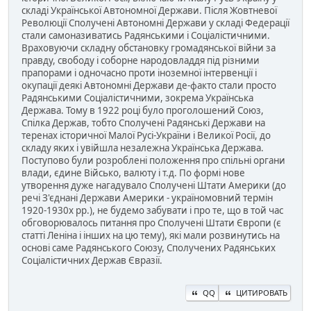
складі Української Автономної Держави. Після Жовтневої
Революції Сполучені Автономні Держави у складі Федерації
стали самоназиватись Радянськими і Соціалістичними.
Враховуючи складну обстановку громадянської війни за
правду, свободу і соборне народовладдя під різними
прапорами і одночасно проти іноземної інтервенції і
окупації деякі Автономні Держави де-факто стали просто
Радянськими Соціалістичними, зокрема Українська
Держава. Тому в 1922 році було проголошений Союз,
Спілка Держав, тобто Сполучені Радянські Держави на
теренах історичної Малої Русі-України і Великої Росії, до
складу яких і увійшла незалежна Українська Держава.
Поступово були розроблені положення про спільні органи
влади, єдине Військо, валюту і т.д. По формі нове
утворення дуже нагадувало Сполучені Штати Америки (до
речі З'єднані Держави Америки - україномовний термін
1920-1930х рр.), не будемо забувати і про те, що в той час
обговорювалось питання про Сполучені Штати Європи (є
статті Леніна і інших на цю тему), які мали розвинутись на
основі саме Радянського Союзу, Сполучених Радянських
Соціалістичних Держав Євразії.
QQ
ЦИТИРОВАТЬ