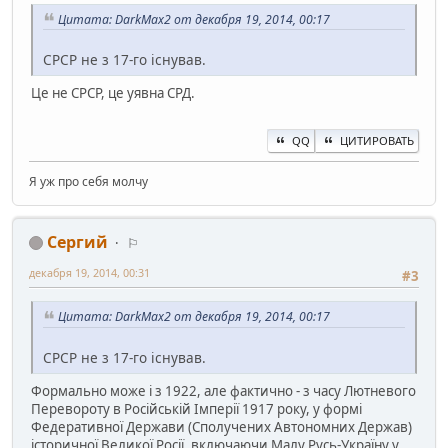
Цитата: DarkMax2 от декабря 19, 2014, 00:17
СРСР не з 17-го існував.
Це не СРСР, це уявна СРД.
QQ
ЦИТИРОВАТЬ
Я уж про себя молчу
Сергий
⚐
декабря 19, 2014, 00:31
#3
Цитата: DarkMax2 от декабря 19, 2014, 00:17
СРСР не з 17-го існував.
Формально може і з 1922, але фактично - з часу Лютневого
Перевороту в Російській Імперії 1917 року, у формі
Федеративної Держави (Сполучених Автономних Держав)
історичної Великої Росії, включаючи Малу Русь-Україну у