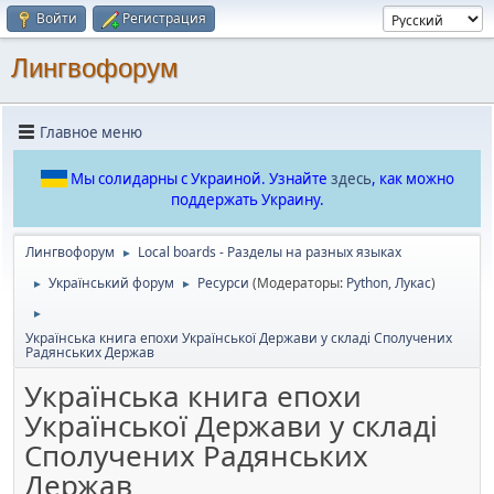
Войти
Регистрация
Лингвофорум
Главное меню
Мы солидарны с Украиной. Узнайте
здесь
, как можно
поддержать Украину.
Лингвофорум
Local boards - Разделы на разных языках
►
Український форум
Ресурси
(Модераторы:
Python
,
Лукас
)
►
►
►
Українська книга епохи Української Держави у складі Сполучених
Радянських Держав
Українська книга епохи
Української Держави у складі
Сполучених Радянських
Держав