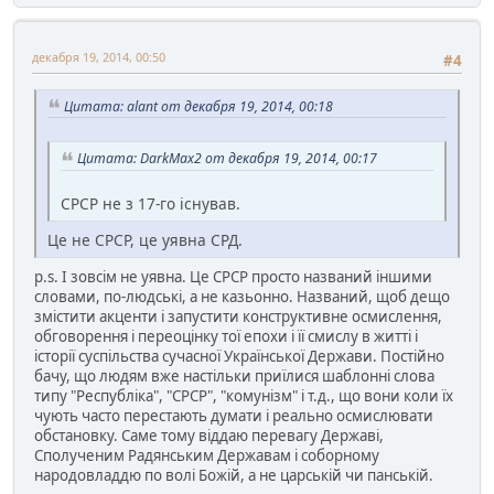
декабря 19, 2014, 00:50
#4
Цитата: alant от декабря 19, 2014, 00:18
Цитата: DarkMax2 от декабря 19, 2014, 00:17
СРСР не з 17-го існував.
Це не СРСР, це уявна СРД.
p.s. І зовсім не уявна. Це СРСР просто названий іншими
словами, по-людські, а не казьонно. Названий, щоб дещо
змістити акценти і запустити конструктивне осмислення,
обговорення і переоцінку тої епохи і її смислу в житті і
історії суспільства сучасної Української Держави. Постійно
бачу, що людям вже настільки приїлися шаблонні слова
типу "Республіка", "СРСР", "комунізм" і т.д., що вони коли їх
чують часто перестають думати і реально осмислювати
обстановку. Саме тому віддаю перевагу Державі,
Сполученим Радянським Державам і соборному
народовладдю по волі Божій, а не царській чи панській.