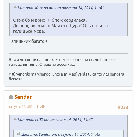
Цитата: Kaze no oto от августа 14, 2014, 11:41
Отож-бо й воно. Я б теж сердилася.
До речі, чи знаєш Майкла Щура? Ось в нього
галицька мова.
Галицьких багато є.
Я там де сонце на стінах. Я там де сонце на стелі. Танцюю
танець пінгвіна. Страшно веселий...
Y tú vendrás marchando junto a mí y así verás tu canto y tu bandera
florecer.
Sandar
августа 14, 2014, 11:49
#233
Цитата: LUTS от августа 14, 2014, 11:47
Цитата: Sandar от августа 14, 2014, 11:45