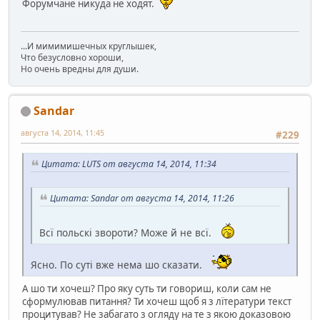
Форумчане никуда не ходят.
...И мимимишечных круглышек,
Что безусловно хороши,
Но очень вредны для души.
Sandar
августа 14, 2014, 11:45
#229
Цитата: LUTS от августа 14, 2014, 11:34
Цитата: Sandar от августа 14, 2014, 11:26
Всї польскі звороти? Може й не всї.
Ясно. По суті вже нема шо сказати.
А шо ти хочеш? Про яку суть ти говориш, коли сам не
сформулював питання? Ти хочеш щоб я з лїтератури текст
процитував? Не забагато з огляду на те з якою доказовою