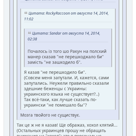
Цитата: RockyRaccoon от августа 14, 2014,
11:02
Цитата: Sandar от августа 14, 2014,
02:38
Почалось із того шо Ракун на полский
манер сказав "не перешкоджало би"
замість "не зашкодило б".
Я казав "не перешкодило би".
(Совсем меня запутали. И, кажется, сами
запутались. Неужели правильно сказали
здешние беженцы с Украины:
украинского языка не существует?..)
Так всё-таки, как лучше сказать по-
украински "не помешало бы"?
Мозга твойого не сущиствує.
Так це ж не я казав! Ще ображаэ, хохол клятий...
(Остальных украинцев прошу не обращать
внимания на "хохол"; это я персонально