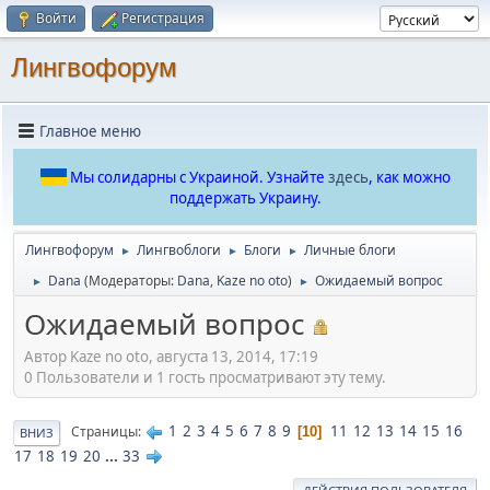
Войти
Регистрация
Лингвофорум
Главное меню
Мы солидарны с Украиной. Узнайте
здесь
, как можно
поддержать Украину.
Лингвофорум
Лингвоблоги
Блоги
Личные блоги
►
►
►
Dana
(Модераторы:
Dana
,
Kaze no oto
)
Ожидаемый вопрос
►
►
Ожидаемый вопрос
Автор Kaze no oto, августа 13, 2014, 17:19
0 Пользователи и 1 гость просматривают эту тему.
1
2
3
4
5
6
7
8
9
11
12
13
14
15
16
Страницы
10
ВНИЗ
17
18
19
20
...
33