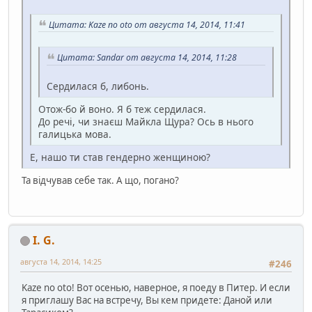
Цитата: Kaze no oto от августа 14, 2014, 11:41
Цитата: Sandar от августа 14, 2014, 11:28
Сердилася б, либонь.
Отож-бо й воно. Я б теж сердилася.
До речі, чи знаєш Майкла Щура? Ось в нього
галицька мова.
Е, нашо ти став гендерно женщиною?
Та відчував себе так. А що, погано?
I. G.
августа 14, 2014, 14:25
#246
Kaze no oto! Вот осенью, наверное, я поеду в Питер. И если
я приглашу Вас на встречу, Вы кем придете: Даной или