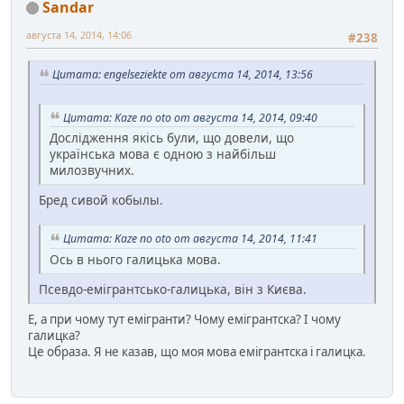
Sandar
августа 14, 2014, 14:06
#238
Цитата: engelseziekte от августа 14, 2014, 13:56
Цитата: Kaze no oto от августа 14, 2014, 09:40
Дослідження якісь були, що довели, що
українська мова є одною з найбільш
милозвучних.
Бред сивой кобылы.
Цитата: Kaze no oto от августа 14, 2014, 11:41
Ось в нього галицька мова.
Псевдо-емігрантсько-галицька, він з Києва.
Е, а при чому тут емігранти? Чому емігрантска? І чому
галицка?
Це образа. Я не казав, що моя мова емігрантска і галицка.