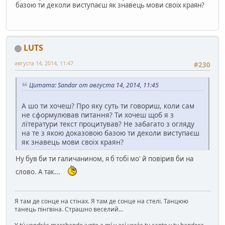
базою ти деколи виступаєш як знавець мови своіх краян?
LUTS
августа 14, 2014, 11:47
#230
Цитата: Sandar от августа 14, 2014, 11:45
А шо ти хочеш? Про яку суть ти говориш, коли сам
не сформулював питання? Ти хочеш щоб я з
лїтератури текст процитував? Не забагато з огляду
на те з якою доказовою базою ти деколи виступаєш
як знавець мови своіх краян?
Ну був би ти галичанином, я б тобі мо' й повірив би на
слово. А так...
Я там де сонце на стінах. Я там де сонце на стелі. Танцюю
танець пінгвіна. Страшно веселий...