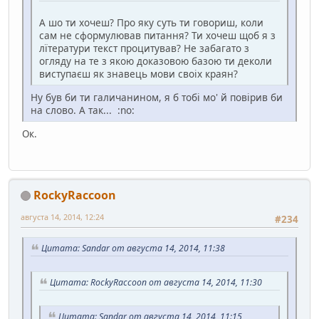
А шо ти хочеш? Про яку суть ти говориш, коли
сам не сформулював питання? Ти хочеш щоб я з
лїтератури текст процитував? Не забагато з
огляду на те з якою доказовою базою ти деколи
виступаєш як знавець мови своіх краян?
Ну був би ти галичанином, я б тобі мо' й повірив би
на слово. А так... :no:
Ок.
RockyRaccoon
августа 14, 2014, 12:24
#234
Цитата: Sandar от августа 14, 2014, 11:38
Цитата: RockyRaccoon от августа 14, 2014, 11:30
Цитата: Sandar от августа 14, 2014, 11:15