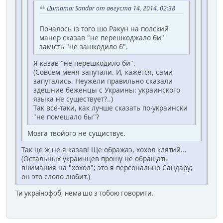
Цитата: Sandar от августа 14, 2014, 02:38
Почалось із того шо Ракун на полский
манер сказав "не перешкоджало би"
замість "не зашкодило б".
Я казав "не перешкодило би".
(Совсем меня запутали. И, кажется, сами
запутались. Неужели правильно сказали
здешние беженцы с Украины: украинского
языка не существует?..)
Так всё-таки, как лучше сказать по-украински
"не помешало бы"?
Мозга твойого не сущиствує.
Так це ж не я казав! Ще ображаэ, хохол клятий...
(Остальных украинцев прошу не обращать
внимания на "хохол"; это я персонально Сандару;
он это слово любит.)
Ти украінофоб, нема шо з тобою говорити.