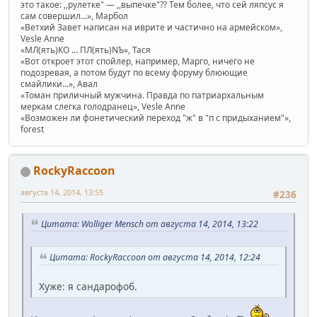
это такое: ,,рулетке" — ,,выпечке"?? Тем более, что сей ляпсус я
сам совершил...», Марбол
«Ветхий Завет написан на иврите и частично на армейском»,
Vesle Anne
«МЛ(ять)КО ... ПЛ(ять)NЪ», Тася
«Вот откроет этот спойлер, например, Марго, ничего не
подозревая, а потом будут по всему форуму блюющие
смайлики...», Авал
«Томан приличный мужчина. Правда по патриархальным
меркам слегка голодранец», Vesle Anne
«Возможен ли фонетический переход "ж" в "п с придыханием"»,
forest
RockyRaccoon
августа 14, 2014, 13:55
#236
Цитата: Wolliger Mensch от августа 14, 2014, 13:22
Цитата: RockyRaccoon от августа 14, 2014, 12:24
Хуже: я сандарофоб.