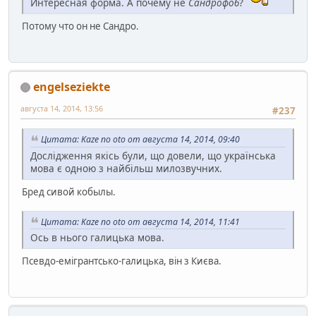
Интересная форма. А почему не
Сандрофоб
?
Потому что он не Сандро.
engelseziekte
августа 14, 2014, 13:56
#237
Цитата: Kaze no oto от августа 14, 2014, 09:40
Дослідження якісь були, що довели, що українська
мова є одною з найбільш милозвучних.
Бред сивой кобылы.
Цитата: Kaze no oto от августа 14, 2014, 11:41
Ось в нього галицька мова.
Псевдо-емігрантсько-галицька, він з Києва.