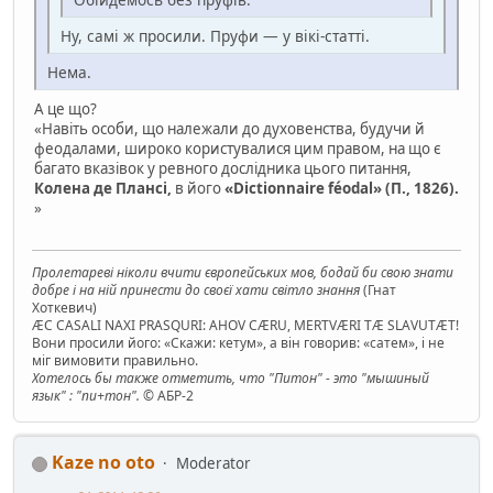
Ну, самі ж просили. Пруфи — у вікі-статті.
Нема.
А це що?
«Навіть особи, що належали до духовенства, будучи й
феодалами, широко користувалися цим правом, на що є
багато вказівок у ревного дослідника цього питання,
Колена де Плансі,
в його
«Dictionnaire féodal» (П., 1826).
»
Пролетареві ніколи вчити європейських мов, бодай би свою знати
добре і на ній принести до своєї хати світло знання
(Гнат
Хоткевич)
ÆC CASALI NAXI PRASQURI: AHOV CÆRU, MERTVÆRI TÆ SLAVUTÆT!
Вони просили його: «Скажи: кетум», а він говорив: «сатем», і не
міг вимовити правильно.
Хотелось бы также отметить, что "Питон" - это "мышиный
язык" : "пи+тон".
© АБР-2
Kaze no oto
Moderator