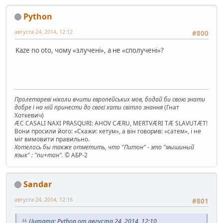
Python
августа 24, 2014, 12:12
#800
Kaze no oto, чому «злучені», а не «сполучені»?
Пролетареві ніколи вчити європейських мов, бодай би свою знати
добре і на ній принести до своєї хати світло знання
(Гнат
Хоткевич)
ÆC CASALI NAXI PRASQURI: AHOV CÆRU, MERTVÆRI TÆ SLAVUTÆT!
Вони просили його: «Скажи: кетум», а він говорив: «сатем», і не
міг вимовити правильно.
Хотелось бы также отметить, что "Питон" - это "мышиный
язык" : "пи+тон".
© АБР-2
Sandar
августа 24, 2014, 12:16
#801
Цитата: Python от августа 24, 2014, 12:10