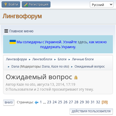
Войти
Регистрация
Лингвофорум
Главное меню
Мы солидарны с Украиной. Узнайте
здесь
, как можно
поддержать Украину.
Лингвофорум
Лингвоблоги
Блоги
Личные блоги
►
►
►
Dana
(Модераторы:
Dana
,
Kaze no oto
)
Ожидаемый вопрос
►
►
Ожидаемый вопрос
Автор Kaze no oto, августа 13, 2014, 17:19
0 Пользователи и 2 гостей просматривают эту тему.
1
...
23
24
25
26
27
28
29
30
31
32
Страницы
33
ВНИЗ
ДЕЙСТВИЯ ПОЛЬЗОВАТЕЛЯ