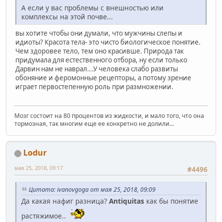
А если у вас проблемы с внешностью или
комплексы на этой почве...
вы хотите чтобы они думали, что мужчины слепы и
идиоты? Красота тела- это чисто биологическое понятие.
Чем здоровее тело, тем оно красивше. Природа так
придумала для естественного отбора, ну если только
Дарвин нам не наврал...У человека слабо развиты
обоняние и феромонные рецепторы, а потому зрение
играет первостепенную роль при размножении.
Мозг состоит на 80 процентов из жидкости, и мало того, что она
тормозная, так многим еще ее конкретно не долили...
Lodur
мая 25, 2018, 09:17
#4496
Цитата: ivanovgoga от мая 25, 2018, 09:09
Да какая нафиг разница?
Аntiquitas
как бы понятие
растяжимое..