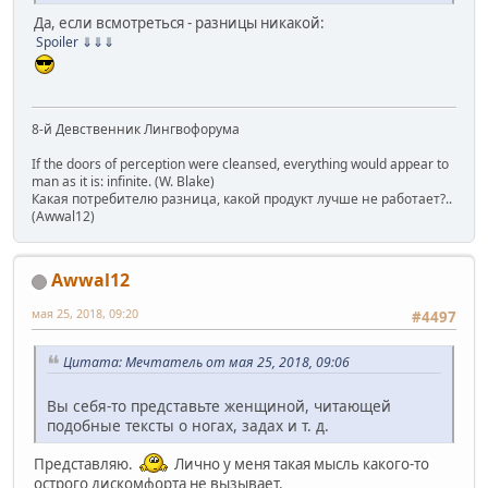
Да, если всмотреться - разницы никакой:
Spoiler
⇓⇓⇓
8-й Девственник Лингвофорума
If the doors of perception were cleansed, everything would appear to
man as it is: infinite. (W. Blake)
Какая потребителю разница, какой продукт лучше не работает?..
(Awwal12)
Awwal12
мая 25, 2018, 09:20
#4497
Цитата: Мечтатель от мая 25, 2018, 09:06
Вы себя-то представьте женщиной, читающей
подобные тексты о ногах, задах и т. д.
Представляю.
Лично у меня такая мысль какого-то
острого дискомфорта не вызывает.