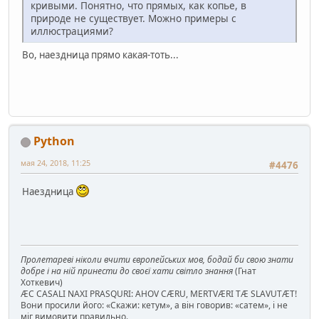
кривыми. Понятно, что прямых, как копье, в
природе не существует. Можно примеры с
иллюстрациями?
Во, наездница прямо какая-тоть...
Python
мая 24, 2018, 11:25
#4476
Наездница
Пролетареві ніколи вчити європейських мов, бодай би свою знати
добре і на ній принести до своєї хати світло знання
(Гнат
Хоткевич)
ÆC CASALI NAXI PRASQURI: AHOV CÆRU, MERTVÆRI TÆ SLAVUTÆT!
Вони просили його: «Скажи: кетум», а він говорив: «сатем», і не
міг вимовити правильно.