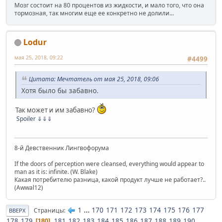
Мозг состоит на 80 процентов из жидкости, и мало того, что она
тормозная, так многим еще ее конкретно не долили...
Lodur
мая 25, 2018, 09:22
#4499
Цитата: Мечтатель от мая 25, 2018, 09:06
Хотя было бы забавно.
Так может и им забавно?
Spoiler
⇓⇓⇓
8-й Девственник Лингвофорума
If the doors of perception were cleansed, everything would appear to
man as it is: infinite. (W. Blake)
Какая потребителю разница, какой продукт лучше не работает?..
(Awwal12)
1
...
170
171
172
173
174
175
176
177
Страницы
ВВЕРХ
178
179
181
182
183
184
185
186
187
188
189
190
...
180