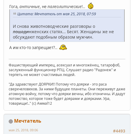
Гога,
античные
, не
палеолитические
!..
Цитата: Мечтатель от мая 25, 2018, 07:59
И снова животноводческие разговоры о
лошадин
женских статях... Бесят. Женщины же не
обсуждают подобным образом мужчин.
А им кто-то запрещает?..
Фашиствующий имперец, асексуал и многожёнец, татарофоб,
заслуженный функционер РПЦ. Слушает радио "Радонеж" и
терпеть не может счастливых людей.
"Да здравствуют ДОЯРКИ!! Потому что доярки - это раса
сверхчеловеков. За ними будущее планеты. Они переживут даже
атомную войну, потому что доярки вечны, ибо хтоничны. И дадут
потомство, которое тоже будет доярами и доярками. Ура,
товарищи!.." (c) Awwal12
Мечтатель
мая 25, 2018, 09:06
#4493