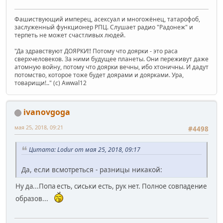
Фашиствующий имперец, асексуал и многожёнец, татарофоб,
заслуженный функционер РПЦ. Слушает радио "Радонеж" и
терпеть не может счастливых людей.
"Да здравствуют ДОЯРКИ!! Потому что доярки - это раса
сверхчеловеков. За ними будущее планеты. Они переживут даже
атомную войну, потому что доярки вечны, ибо хтоничны. И дадут
потомство, которое тоже будет доярами и доярками. Ура,
товарищи!.." (c) Awwal12
ivanovgoga
мая 25, 2018, 09:21
#4498
Цитата: Lodur от мая 25, 2018, 09:17
Да, если всмотреться - разницы никакой:
Ну да...Попа есть, сиськи есть, рук нет. Полное совпадение
образов...