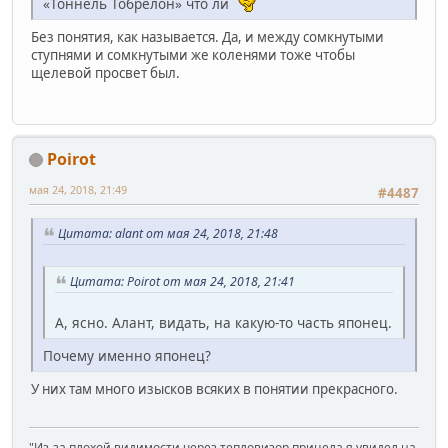
«Тоннель Тобрелон» что ли
Без понятия, как называется. Да, и между сомкнутыми
ступнями и сомкнутыми же коленями тоже чтобы
щелевой просвет был.
Poirot
мая 24, 2018, 21:49
#4487
Цитата: alant от мая 24, 2018, 21:48
Цитата: Poirot от мая 24, 2018, 21:41
А, ясно. Алант, видать, на какую-то часть японец.
Почему именно японец?
У них там много изысков всяких в понятии прекрасного.
"Из-за плохой видимости через тепловизор прицела я увидел на