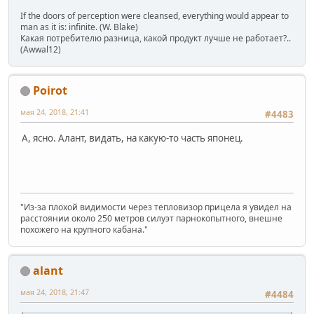
If the doors of perception were cleansed, everything would appear to
man as it is: infinite. (W. Blake)
Какая потребителю разница, какой продукт лучше не работает?..
(Awwal12)
Poirot
мая 24, 2018, 21:41
#4483
А, ясно. Алант, видать, на какую-то часть японец.
"Из-за плохой видимости через тепловизор прицела я увидел на
расстоянии около 250 метров силуэт парнокопытного, внешне
похожего на крупного кабана."
alant
мая 24, 2018, 21:47
#4484