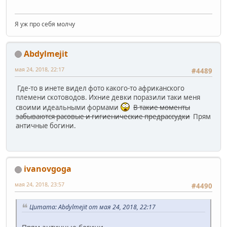
Я уж про себя молчу
Abdylmejit
мая 24, 2018, 22:17
#4489
Где-то в инете видел фото какого-то африканского
племени скотоводов. Ихние девки поразили таки меня
своими идеальными формами
В такие моменты
забываются расовые и гигиенические предрассудки
Прям
античные богини.
ivanovgoga
мая 24, 2018, 23:57
#4490
Цитата: Abdylmejit от мая 24, 2018, 22:17